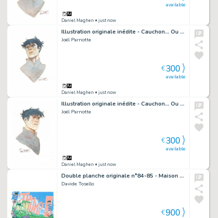
available
Daniel Maghen
• just now
Illustration originale inédite - Cauchon... Ou l'homme qui tua Jeanne d'Arc
Joël Parnotte
300
€
available
Daniel Maghen
• just now
Illustration originale inédite - Cauchon... Ou l'homme qui tua Jeanne d'Arc
Joël Parnotte
300
€
available
Daniel Maghen
• just now
Double planche originale n°84-85 - Maison Croa Croa
Davide Tosello
900
€