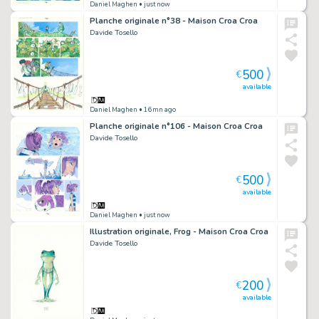
Daniel Maghen
• just now
Planche originale n°38 - Maison Croa Croa
Davide Tosello
500
€
available
Daniel Maghen
• 16mn ago
Planche originale n°106 - Maison Croa Croa
Davide Tosello
500
€
available
Daniel Maghen
• just now
Illustration originale, Frog - Maison Croa Croa
Davide Tosello
200
€
available