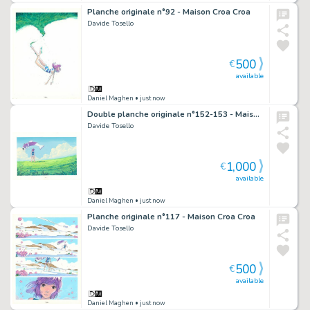
Planche originale n°92 - Maison Croa Croa
Davide Tosello
500
€
available
Daniel Maghen
• just now
Double planche originale n°152-153 - Maison Croa Croa
Davide Tosello
1,000
€
available
Daniel Maghen
• just now
Planche originale n°117 - Maison Croa Croa
Davide Tosello
500
€
available
Daniel Maghen
• just now