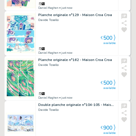
Daniel Maghen
• just now
Planche originale n°129 - Maison Croa Croa
Davide Tosello
500
€
available
Daniel Maghen
• just now
Planche originale n°162 - Maison Croa Croa
Davide Tosello
500
€
available
Daniel Maghen
• just now
Double planche originale n°104-105 - Maison Croa Croa
Davide Tosello
900
€
available