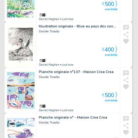
500
€
available
Daniel Maghen
• just now
Illustration originale - Blue au pays des songes
Davide Tosello
400
€
available
Daniel Maghen
• just now
Planche originale n°137 - Maison Croa Croa
Davide Tosello
500
€
available
Daniel Maghen
• just now
Planche originale n° - Maison Croa Croa
Davide Tosello