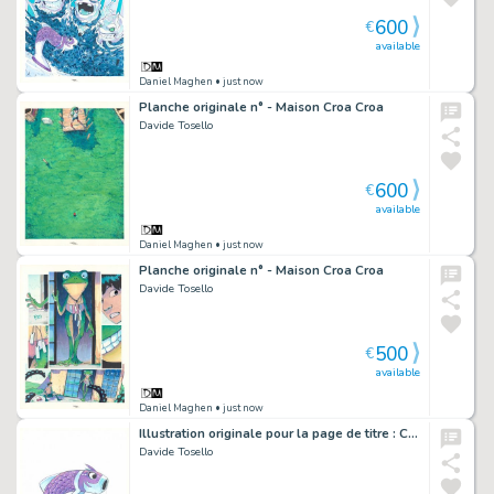
600
€
available
Daniel Maghen
• just now
Planche originale n° - Maison Croa Croa
Davide Tosello
600
€
available
Daniel Maghen
• just now
Planche originale n° - Maison Croa Croa
Davide Tosello
500
€
available
Daniel Maghen
• just now
Illustration originale pour la page de titre : Chapitre 08, Ouvre les yeux ! - Maison Croa Croa
Davide Tosello