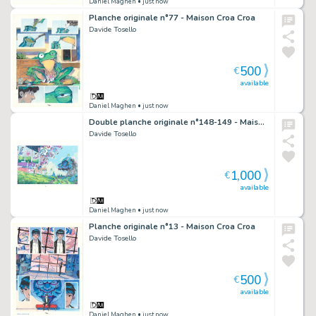
Daniel Maghen
• just now
Planche originale n°77 - Maison Croa Croa
Davide Tosello
500
€
available
Daniel Maghen
• just now
Double planche originale n°148-149 - Maison Croa Croa
Davide Tosello
1,000
€
available
Daniel Maghen
• just now
Planche originale n°13 - Maison Croa Croa
Davide Tosello
500
€
available
Daniel Maghen
• just now