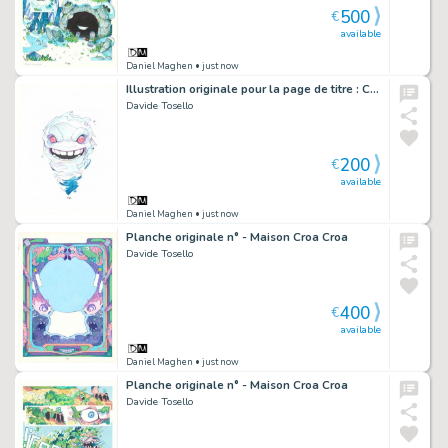
500
€
available
Daniel Maghen
• just now
Illustration originale pour la page de titre : Chapitre 07, Sous l'herbe - Maison Croa Croa
Davide Tosello
200
€
available
Daniel Maghen
• just now
Planche originale n° - Maison Croa Croa
Davide Tosello
400
€
available
Daniel Maghen
• just now
Planche originale n° - Maison Croa Croa
Davide Tosello