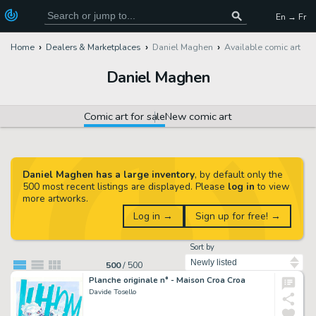
En → Fr
Home
Dealers & Marketplaces
Daniel Maghen
Available comic art
Daniel Maghen
Comic art for sale
New comic art
Daniel Maghen has a large inventory
, by default only the
500 most recent listings are displayed. Please
log in
to view
more artworks.
Log in →
Sign up for free! →
Sort by
500
/
500
Planche originale n° - Maison Croa Croa
Davide Tosello