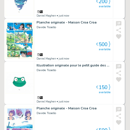
200
€
available
Daniel Maghen
• just now
Planche originale - Maison Croa Croa
Davide Tosello
500
€
available
Daniel Maghen
• just now
Illustration originale pour le petit guide des symboles : la Maison - Maison Croa Croa
Davide Tosello
150
€
available
Daniel Maghen
• just now
Planche originale - Maison Croa Croa
Davide Tosello