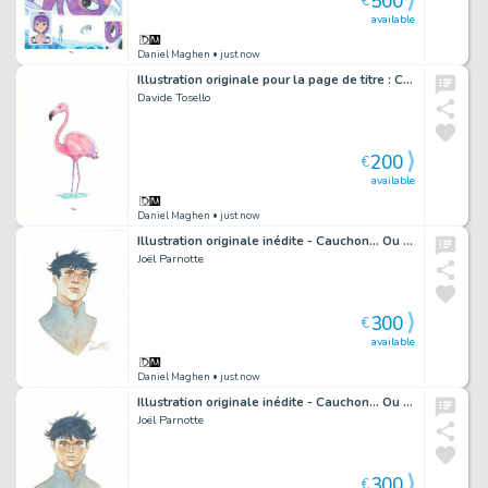
500
€
available
Daniel Maghen
• just now
Illustration originale pour la page de titre : Chapitre 10, Musique et souvernirs - Maison Croa Croa
Davide Tosello
200
€
available
Daniel Maghen
• just now
Illustration originale inédite - Cauchon... Ou l'homme qui tua Jeanne d'Arc
Joël Parnotte
300
€
available
Daniel Maghen
• just now
Illustration originale inédite - Cauchon... Ou l'homme qui tua Jeanne d'Arc
Joël Parnotte
300
€