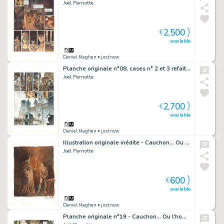
Joël Parnotte
2,500
€
available
Daniel Maghen
• just now
Planche originale n°08, cases n° 2 et 3 refaites - Cauchon... Ou l'homme qui tua Jeanne d'Arc
Joël Parnotte
2,700
€
available
Daniel Maghen
• just now
Illustration originale inédite - Cauchon... Ou l'homme qui tua Jeanne d'Arc
Joël Parnotte
600
€
available
Daniel Maghen
• just now
Planche originale n°19 - Cauchon... Ou l'homme qui tua Jeanne d'Arc