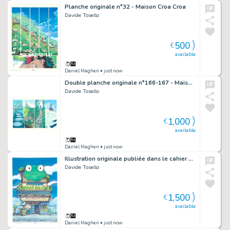
Planche originale n°32 - Maison Croa Croa
Davide Tosello
500
€
available
Daniel Maghen
• just now
Double planche originale n°166-167 - Maison Croa Croa
Davide Tosello
1,000
€
available
Daniel Maghen
• just now
Illustration originale publiée dans le cahier graphique - Maison Croa Croa
Davide Tosello
1,500
€
available
Daniel Maghen
• just now