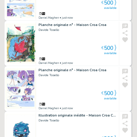
500
€
available
Daniel Maghen
• just now
Planche originale n° - Maison Croa Croa
Davide Tosello
500
€
available
Daniel Maghen
• just now
Planche originale n° - Maison Croa Croa
Davide Tosello
500
€
available
Daniel Maghen
• just now
Illustration originale inédite - Maison Croa Croa
Davide Tosello