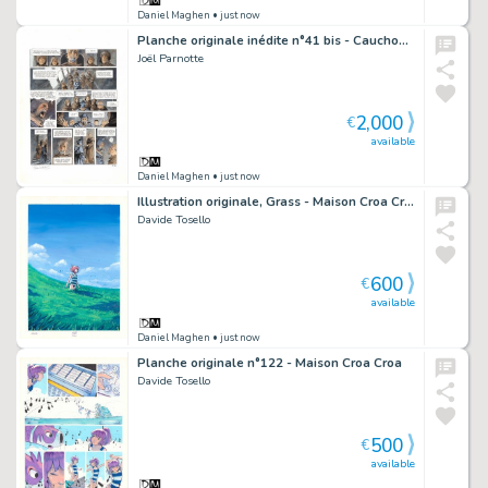
Daniel Maghen
• just now
Planche originale inédite n°41 bis - Cauchon... Ou l'homme qui tua Jeanne d'Arc
Joël Parnotte
2,000
€
available
Daniel Maghen
• just now
Illustration originale, Grass - Maison Croa Croa
Davide Tosello
600
€
available
Daniel Maghen
• just now
Planche originale n°122 - Maison Croa Croa
Davide Tosello
500
€
available