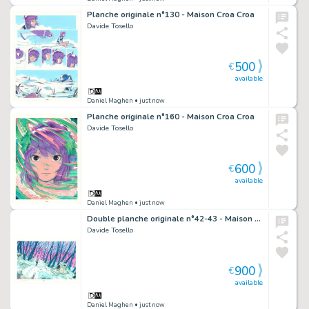
Planche originale n°130 - Maison Croa Croa
Davide Tosello
500
€
available
Daniel Maghen
• just now
Planche originale n°160 - Maison Croa Croa
Davide Tosello
600
€
available
Daniel Maghen
• just now
Double planche originale n°42-43 - Maison Croa Croa
Davide Tosello
900
€
available
Daniel Maghen
• just now