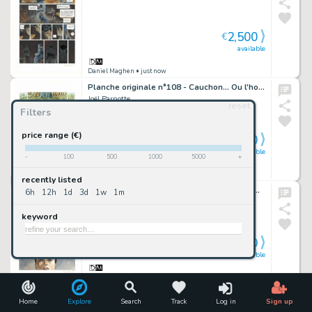
2,500
€
available
Daniel Maghen
• just now
Planche originale n°108 - Cauchon... Ou l'homme qui tua Jeanne d'Arc
Joël Parnotte
reset
Filters
price range (€)
2,300
€
available
-
100
500
1000
5000
+
Daniel Maghen
• just now
recently listed
Planche originale n°47 - Cauchon... Ou l'homme qui tua Jeanne d'Arc
6h
12h
1d
3d
1w
1m
Joël Parnotte
keyword
2,300
€
available
Daniel Maghen
• just now
Planche originale n°118 - Cauchon... Ou l'homme qui tua Jeanne d'Arc
Home
Explore
Search
Track
Log in
Sign up
Joël Parnotte