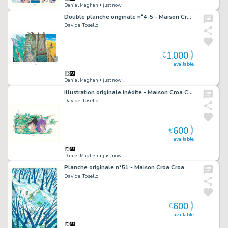
Daniel Maghen
• just now
Double planche originale n°4-5 - Maison Croa Croa
Davide Tosello
1,000
€
available
Daniel Maghen
• just now
Illustration originale inédite - Maison Croa Croa
Davide Tosello
600
€
available
Daniel Maghen
• just now
Planche originale n°51 - Maison Croa Croa
Davide Tosello
600
€
available