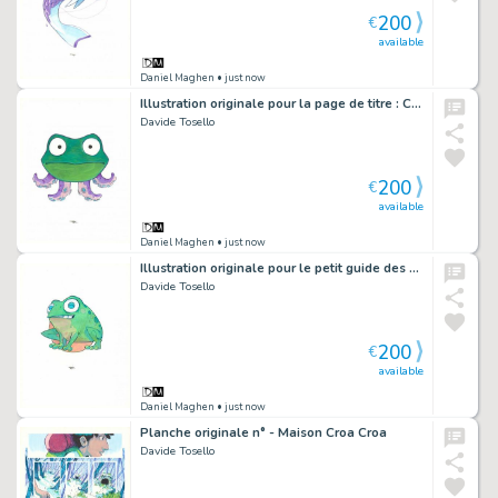
200
€
available
Daniel Maghen
• just now
Illustration originale pour la page de titre : Chapitre 05, Maion Croâ Croâ - Maison Croa Croa
Davide Tosello
200
€
available
Daniel Maghen
• just now
Illustration originale pour le petit guide des symboles : la Grenouille - Maison Croa Croa
Davide Tosello
200
€
available
Daniel Maghen
• just now
Planche originale n° - Maison Croa Croa
Davide Tosello