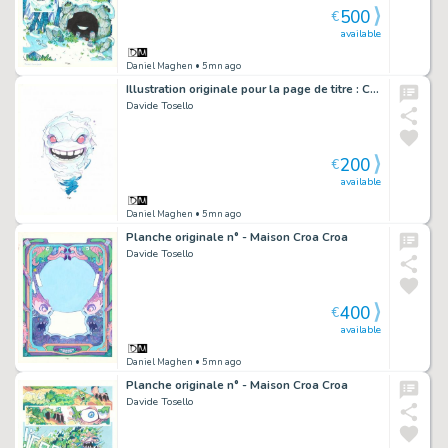
500
€
available
Daniel Maghen
• 5mn ago
Illustration originale pour la page de titre : Chapitre 07, Sous l'herbe - Maison Croa Croa
Davide Tosello
200
€
available
Daniel Maghen
• 5mn ago
Planche originale n° - Maison Croa Croa
Davide Tosello
400
€
available
Daniel Maghen
• 5mn ago
Planche originale n° - Maison Croa Croa
Davide Tosello