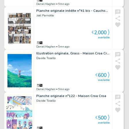
Daniel Maghen
• 5mn ago
Planche originale inédite n°41 bis - Cauchon... Ou l'homme qui tua Jeanne d'Arc
Joël Parnotte
2,000
€
available
Daniel Maghen
• 5mn ago
Illustration originale, Grass - Maison Croa Croa
Davide Tosello
600
€
available
Daniel Maghen
• 5mn ago
Planche originale n°122 - Maison Croa Croa
Davide Tosello
500
€
available