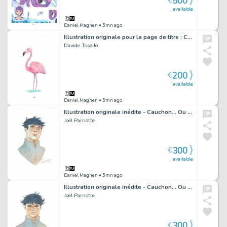
500
€
available
Daniel Maghen
• 5mn ago
Illustration originale pour la page de titre : Chapitre 10, Musique et souvernirs - Maison Croa Croa
Davide Tosello
200
€
available
Daniel Maghen
• 5mn ago
Illustration originale inédite - Cauchon... Ou l'homme qui tua Jeanne d'Arc
Joël Parnotte
300
€
available
Daniel Maghen
• 5mn ago
Illustration originale inédite - Cauchon... Ou l'homme qui tua Jeanne d'Arc
Joël Parnotte
300
€