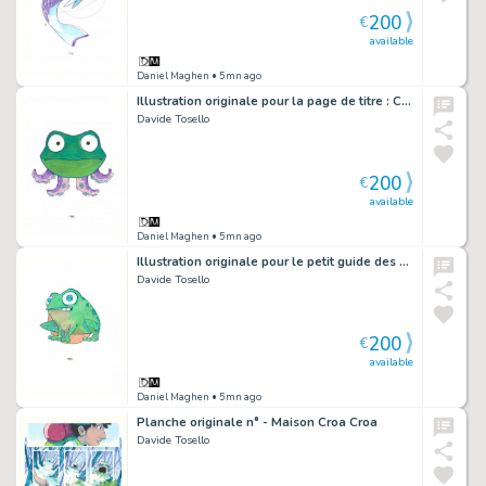
200
€
available
Daniel Maghen
• 5mn ago
Illustration originale pour la page de titre : Chapitre 05, Maion Croâ Croâ - Maison Croa Croa
Davide Tosello
200
€
available
Daniel Maghen
• 5mn ago
Illustration originale pour le petit guide des symboles : la Grenouille - Maison Croa Croa
Davide Tosello
200
€
available
Daniel Maghen
• 5mn ago
Planche originale n° - Maison Croa Croa
Davide Tosello