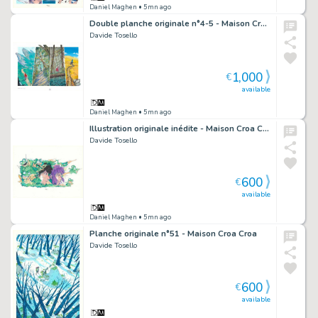
Daniel Maghen
• 5mn ago
Double planche originale n°4-5 - Maison Croa Croa
Davide Tosello
1,000
€
available
Daniel Maghen
• 5mn ago
Illustration originale inédite - Maison Croa Croa
Davide Tosello
600
€
available
Daniel Maghen
• 5mn ago
Planche originale n°51 - Maison Croa Croa
Davide Tosello
600
€
available