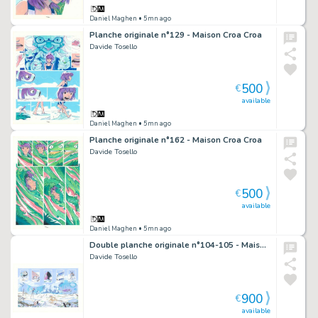
Daniel Maghen
• 5mn ago
Planche originale n°129 - Maison Croa Croa
Davide Tosello
500
€
available
Daniel Maghen
• 5mn ago
Planche originale n°162 - Maison Croa Croa
Davide Tosello
500
€
available
Daniel Maghen
• 5mn ago
Double planche originale n°104-105 - Maison Croa Croa
Davide Tosello
900
€
available