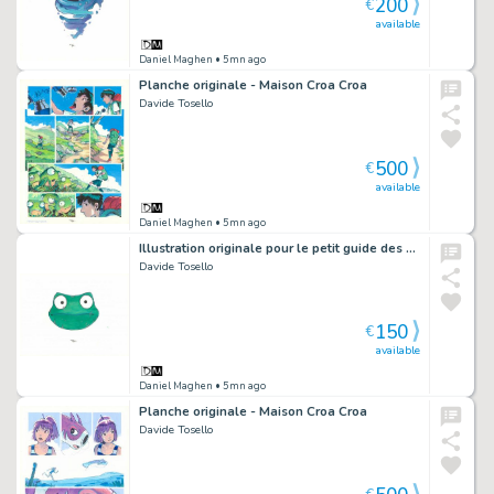
200
€
available
Daniel Maghen
• 5mn ago
Planche originale - Maison Croa Croa
Davide Tosello
500
€
available
Daniel Maghen
• 5mn ago
Illustration originale pour le petit guide des symboles : la Maison - Maison Croa Croa
Davide Tosello
150
€
available
Daniel Maghen
• 5mn ago
Planche originale - Maison Croa Croa
Davide Tosello