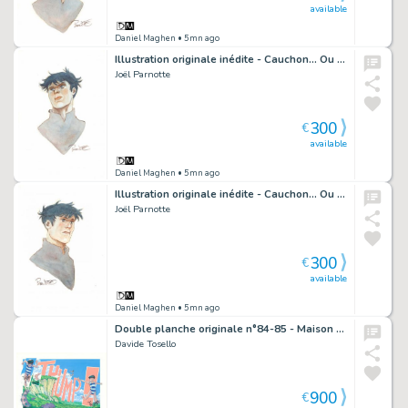
available
Daniel Maghen
• 5mn ago
Illustration originale inédite - Cauchon... Ou l'homme qui tua Jeanne d'Arc
Joël Parnotte
300
€
available
Daniel Maghen
• 5mn ago
Illustration originale inédite - Cauchon... Ou l'homme qui tua Jeanne d'Arc
Joël Parnotte
300
€
available
Daniel Maghen
• 5mn ago
Double planche originale n°84-85 - Maison Croa Croa
Davide Tosello
900
€