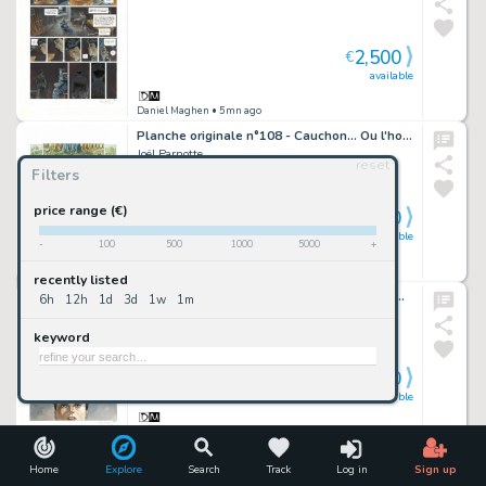
2,500
€
available
Daniel Maghen
• 5mn ago
Planche originale n°108 - Cauchon... Ou l'homme qui tua Jeanne d'Arc
Joël Parnotte
reset
Filters
price range (€)
2,300
€
available
-
100
500
1000
5000
+
Daniel Maghen
• 5mn ago
recently listed
Planche originale n°47 - Cauchon... Ou l'homme qui tua Jeanne d'Arc
6h
12h
1d
3d
1w
1m
Joël Parnotte
keyword
2,300
€
available
Daniel Maghen
• 5mn ago
Planche originale n°118 - Cauchon... Ou l'homme qui tua Jeanne d'Arc
Home
Explore
Search
Track
Log in
Sign up
Joël Parnotte