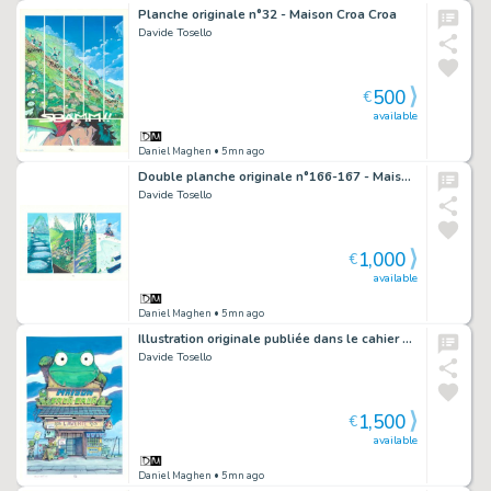
Planche originale n°32 - Maison Croa Croa
Davide Tosello
500
€
available
Daniel Maghen
• 5mn ago
Double planche originale n°166-167 - Maison Croa Croa
Davide Tosello
1,000
€
available
Daniel Maghen
• 5mn ago
Illustration originale publiée dans le cahier graphique - Maison Croa Croa
Davide Tosello
1,500
€
available
Daniel Maghen
• 5mn ago