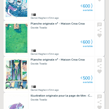
600
€
available
Daniel Maghen
• 5mn ago
Planche originale n° - Maison Croa Croa
Davide Tosello
600
€
available
Daniel Maghen
• 5mn ago
Planche originale n° - Maison Croa Croa
Davide Tosello
500
€
available
Daniel Maghen
• 5mn ago
Illustration originale pour la page de titre : Chapitre 08, Ouvre les yeux ! - Maison Croa Croa
Davide Tosello