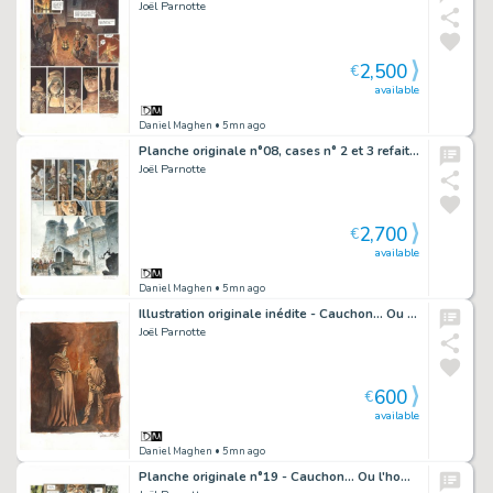
Joël Parnotte
2,500
€
available
Daniel Maghen
• 5mn ago
Planche originale n°08, cases n° 2 et 3 refaites - Cauchon... Ou l'homme qui tua Jeanne d'Arc
Joël Parnotte
2,700
€
available
Daniel Maghen
• 5mn ago
Illustration originale inédite - Cauchon... Ou l'homme qui tua Jeanne d'Arc
Joël Parnotte
600
€
available
Daniel Maghen
• 5mn ago
Planche originale n°19 - Cauchon... Ou l'homme qui tua Jeanne d'Arc