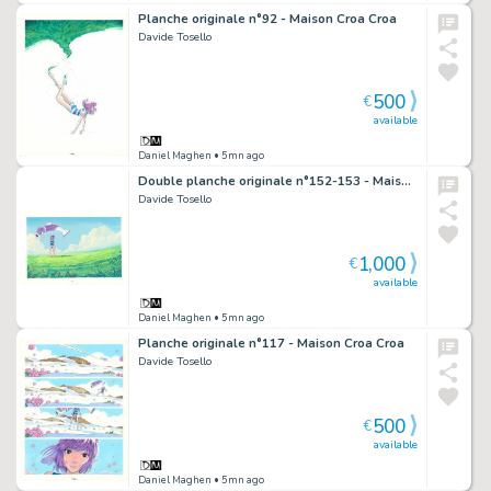
Planche originale n°92 - Maison Croa Croa
Davide Tosello
500
€
available
Daniel Maghen
• 5mn ago
Double planche originale n°152-153 - Maison Croa Croa
Davide Tosello
1,000
€
available
Daniel Maghen
• 5mn ago
Planche originale n°117 - Maison Croa Croa
Davide Tosello
500
€
available
Daniel Maghen
• 5mn ago