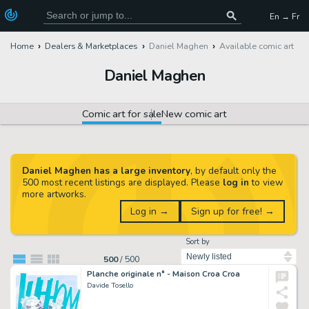
En → Fr
Home
Dealers & Marketplaces
Daniel Maghen
Available comic art
Daniel Maghen
Comic art for sale
New comic art
Daniel Maghen has a large inventory
, by default only the
500 most recent listings are displayed. Please
log in
to view
more artworks.
Log in →
Sign up for free! →
Sort by
500
/
500
Planche originale n° - Maison Croa Croa
Davide Tosello