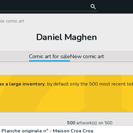
le comic art
Daniel Maghen
Comic art for sale
New comic art
s a large inventory
, by default only the 500 most recent lis
500
artwork(s) on
500
Planche originale n° - Maison Croa Croa