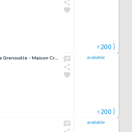
200
€
Illustration originale pour le petit guide des symboles : la Grenouille - Maison Croa Croa
available
200
€
available