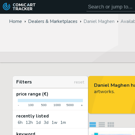
COMiC
ART
TRACKER
Home
Dealers & Marketplaces
Daniel Maghen
Availab
Filters
reset
Daniel Maghen ha
artworks.
price range (€)
-
100
500
1000
5000
+
recently listed
6h
12h
1d
3d
1w
1m
keyword