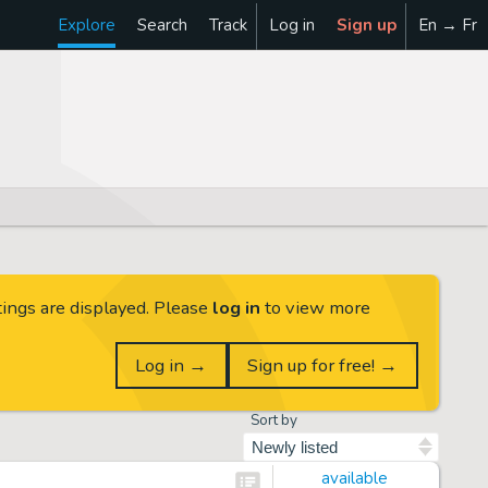
Explore
Search
Track
Log in
Sign up
En → Fr
tings are displayed. Please
log in
to view more
Log in →
Sign up for free! →
Sort by
available