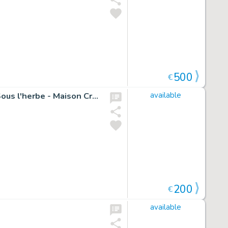
500
€
Illustration originale pour la page de titre : Chapitre 07, Sous l'herbe - Maison Croa Croa
available
200
€
available