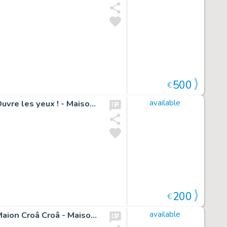
500
€
Illustration originale pour la page de titre : Chapitre 08, Ouvre les yeux ! - Maison Croa Croa
available
200
€
Illustration originale pour la page de titre : Chapitre 05, Maion Croâ Croâ - Maison Croa Croa
available