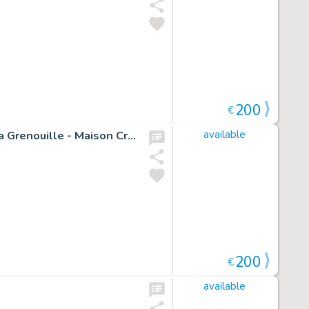
200
€
Illustration originale pour le petit guide des symboles : la Grenouille - Maison Croa Croa
available
200
€
available