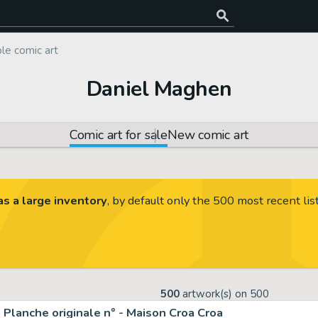
le comic art
Daniel Maghen
Comic art for sale
New comic art
s a large inventory
, by default only the 500 most recent lis
500
artwork(s) on
500
Planche originale n° - Maison Croa Croa