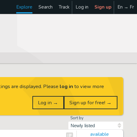
Explore
Search
Track
Log in
Sign up
En → Fr
tings are displayed. Please
log in
to view more
Log in →
Sign up for free! →
Sort by
available