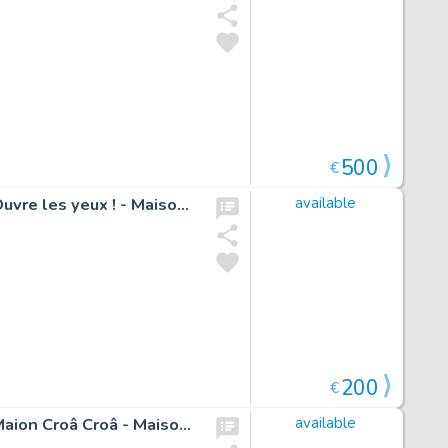
500
€
Illustration originale pour la page de titre : Chapitre 08, Ouvre les yeux ! - Maison Croa Croa
available
200
€
Illustration originale pour la page de titre : Chapitre 05, Maion Croâ Croâ - Maison Croa Croa
available