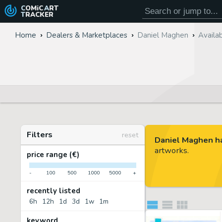
COMiC
ART
TRACKER
Home
Dealers & Marketplaces
Daniel Maghen
Availab
Filters
reset
Daniel Maghen ha
artworks.
price range (€)
-
100
500
1000
5000
+
recently listed
6h
12h
1d
3d
1w
1m
keyword