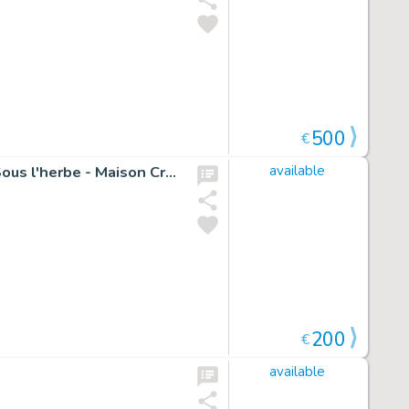
500
€
Illustration originale pour la page de titre : Chapitre 07, Sous l'herbe - Maison Croa Croa
available
200
€
available