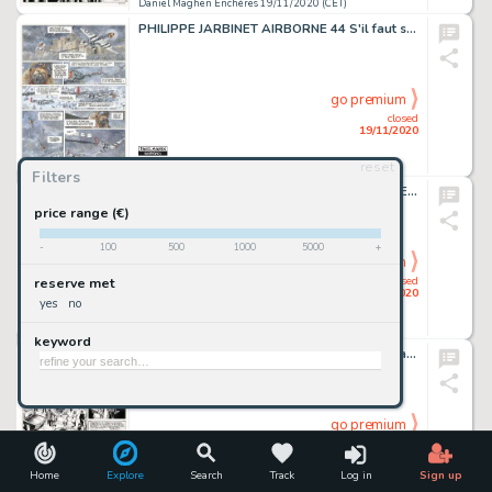
Daniel Maghen Enchères 19/11/2020 (CET)
PHILIPPE JARBINET AIRBORNE 44 S'il faut survivre (T.5), Casterman 2014 Planche originale...
go premium
closed
19/11/2020
reset
Daniel Maghen Enchères 19/11/2020 (CET)
Filters
MICHEL PLESSIX LE VENT DANS LES SAULES Foutoir au manoir (T.4), Delcourt 2001 Planche...
price range (€)
-
100
500
1000
5000
+
go premium
closed
reserve met
19/11/2020
yes
no
Daniel Maghen Enchères 19/11/2020 (CET)
keyword
TIBET RIC HOCHET Les Compagnons du Diable (T.13), Le Lombard 1971 Planche originale...
go premium
closed
19/11/2020
Home
Explore
Search
Track
Log in
Sign up
Daniel Maghen Enchères 19/11/2020 (CET)