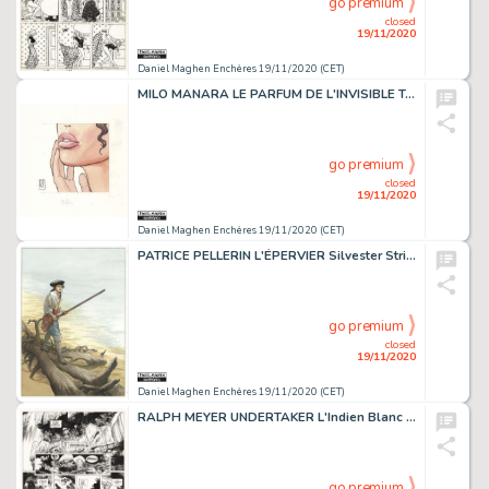
go premium
closed
19/11/2020
Daniel Maghen Enchères 19/11/2020 (CET)
MILO MANARA LE PARFUM DE L'INVISIBLE Tome 2 (T.2), Mondadori 2001 Couverture originale...
go premium
closed
19/11/2020
Daniel Maghen Enchères 19/11/2020 (CET)
PATRICE PELLERIN L'ÉPERVIER Silvester Strips 2004 Couverture originale du tirage...
go premium
closed
19/11/2020
Daniel Maghen Enchères 19/11/2020 (CET)
RALPH MEYER UNDERTAKER L'Indien Blanc (T.5), Dargaud 2019 Planche originale n°28....
go premium