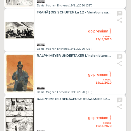
Daniel Maghen Enchères 19/11/2020 (CET)
FRANÃ‡OIS SCHUITEN La 12 - Variations sur l'Atlantique, illustration originale. Encre...
go premium
closed
19/11/2020
Daniel Maghen Enchères 19/11/2020 (CET)
RALPH MEYER UNDERTAKER L'Indien blanc (T.5), Dargaud 2019 Un livre et un fusil, illustration...
go premium
closed
19/11/2020
Daniel Maghen Enchères 19/11/2020 (CET)
RALPH MEYER BERÃ‡EUSE ASSASSINE Les Jambes de Martha (T.2), Dargaud 1999 Planche originale...
go premium
closed
19/11/2020