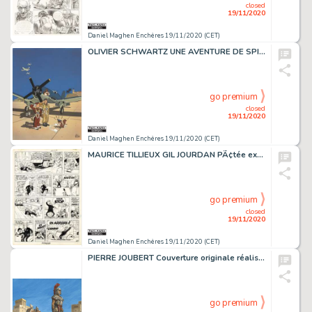
closed
19/11/2020
Daniel Maghen Enchères 19/11/2020 (CET)
OLIVIER SCHWARTZ UNE AVENTURE DE SPIROU ET FANTASIO Illustration originale réalisée...
go premium
closed
19/11/2020
Daniel Maghen Enchères 19/11/2020 (CET)
MAURICE TILLIEUX GIL JOURDAN PÃ¢tée explosive (T.12), Dupuis 1971 Planche originale...
go premium
closed
19/11/2020
Daniel Maghen Enchères 19/11/2020 (CET)
PIERRE JOUBERT Couverture originale réalisée pour le roman Le Témoin de la neuvième...
go premium