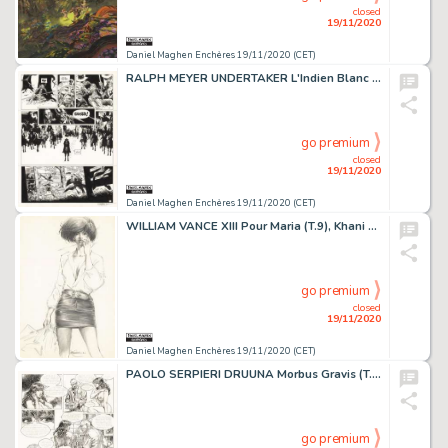
closed
19/11/2020
Daniel Maghen Enchères 19/11/2020 (CET)
RALPH MEYER UNDERTAKER L'Indien Blanc (T.5), Dargaud 2019 Planche originale n°50....
go premium
closed
19/11/2020
Daniel Maghen Enchères 19/11/2020 (CET)
WILLIAM VANCE XIII Pour Maria (T.9), Khani 1992 Major Jones, illustration originale,...
go premium
closed
19/11/2020
Daniel Maghen Enchères 19/11/2020 (CET)
PAOLO SERPIERI DRUUNA Morbus Gravis (T.1), Bagheera 1990 Planche originale n° 45....
go premium