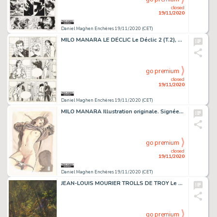
closed
19/11/2020
Daniel Maghen Enchères 19/11/2020 (CET)
MILO MANARA LE DÉCLIC Le Déclic 2 (T.2), Albin Michel 1991 Planche originale n° 7,...
go premium
closed
19/11/2020
Daniel Maghen Enchères 19/11/2020 (CET)
MILO MANARA Illustration originale. Signée. Encre de Chine, encre de couleur et aquarelle...
go premium
closed
19/11/2020
Daniel Maghen Enchères 19/11/2020 (CET)
JEAN-LOUIS MOURIER TROLLS DE TROY Le Scalp du vénérable (T.2), Soleil 1998 Couverture...
go premium