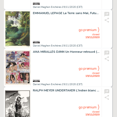
Daniel Maghen Enchères 19/11/2020 (CET)
EMMANUEL LEPAGE La Terre sans Mal, Futuropolis 1999 Planche originale n° 62. Signée....
go premium
closed
19/11/2020
Daniel Maghen Enchères 19/11/2020 (CET)
ANA MIRALLÈS DJINN Un Honneur retrouvé (T.12), Dargaud 2014 Planche originale n°...
go premium
closed
19/11/2020
Daniel Maghen Enchères 19/11/2020 (CET)
RALPH MEYER UNDERTAKER L'Indien blanc (T.5), Dargaud 2019 Au bord de la rivière,...
go premium
closed
19/11/2020