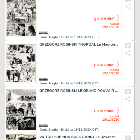
go premium
closed
19/11/2020
Daniel Maghen Enchères 19/11/2020 (CET)
GRZEGORZ ROSINSKI THORGAL La Magicienne trahie (T.1), Le Lombard 1980 Planche originale...
go premium
closed
19/11/2020
Daniel Maghen Enchères 19/11/2020 (CET)
GRZEGORZ ROSINSKI LE GRAND POUVOIR DU CHNINKEL Casterman 1988 Planche originale n°...
go premium
closed
19/11/2020
Daniel Maghen Enchères 19/11/2020 (CET)
VICTOR HUBINON BUCK DANNY La Revanche des fils du ciel (T.3), Dupuis 1950 Planche...