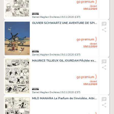
go premium
closed
19/11/2020
Daniel Maghen Enchères 19/11/2020 (CET)
OLIVIER SCHWARTZ UNE AVENTURE DE SPIROU ET FANTASIO Illustration originale réalisée...
go premium
closed
19/11/2020
Daniel Maghen Enchères 19/11/2020 (CET)
MAURICE TILLIEUX GIL JOURDAN PÃ¢tée explosive (T.12), Dupuis 1971 Planche originale...
go premium
closed
19/11/2020
Daniel Maghen Enchères 19/11/2020 (CET)
MILO MANARA Le Parfum de l'invisible, Albin Michel 1986 Planche originale n° 49,...