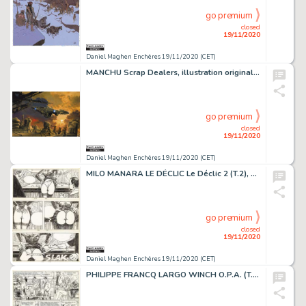
go premium
closed
19/11/2020
Daniel Maghen Enchères 19/11/2020 (CET)
MANCHU Scrap Dealers, illustration originale réalisée en 2020. Signée. Acrylique...
go premium
closed
19/11/2020
Daniel Maghen Enchères 19/11/2020 (CET)
MILO MANARA LE DÉCLIC Le Déclic 2 (T.2), Albin Michel 1991 Planche originale n° 31,...
go premium
closed
19/11/2020
Daniel Maghen Enchères 19/11/2020 (CET)
PHILIPPE FRANCQ LARGO WINCH O.P.A. (T.3), Dupuis 1992 Planche originale n° 14. Signée....