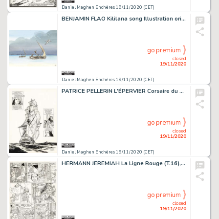
Daniel Maghen Enchères 19/11/2020 (CET)
BENJAMIN FLAO Kililana song Illustration originale réalisée en 2020. Signée. Aquarelle...
go premium
closed
19/11/2020
Daniel Maghen Enchères 19/11/2020 (CET)
PATRICE PELLERIN L'ÉPERVIER Corsaire du Roy (T.8), Quadrants 2012 Planche originale...
go premium
closed
19/11/2020
Daniel Maghen Enchères 19/11/2020 (CET)
HERMANN JEREMIAH La Ligne Rouge (T.16), Dupuis 1992 Planche originale n° 7. Encre...
go premium
closed
19/11/2020