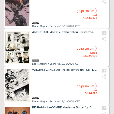
go premium
closed
19/11/2020
Daniel Maghen Enchères 19/11/2020 (CET)
ANDRÉ JUILLARD Le Cahier bleu, Casterman 1994 Planche originale n° 7, première version...
go premium
closed
19/11/2020
Daniel Maghen Enchères 19/11/2020 (CET)
WILLIAM VANCE XIII Treize contre un (T.8), Dargaud 1991 Planche originale n° 42....
go premium
closed
19/11/2020
Daniel Maghen Enchères 19/11/2020 (CET)
BENJAMIN LACOMBE Madame Butterfly, Albin Michel 2013 Couverture originale. Signée....