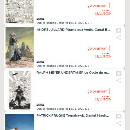
go premium
closed
19/11/2020
Daniel Maghen Enchères 19/11/2020 (CET)
ANDRÉ JUILLARD Plume aux Vents, Canal BD 2002 Couverture originale du tirage de tête...
go premium
closed
19/11/2020
Daniel Maghen Enchères 19/11/2020 (CET)
RALPH MEYER UNDERTAKER Le Cycle du mangeur d'or (Intégral T.1), Bruno Graff 2016...
go premium
closed
19/11/2020
Daniel Maghen Enchères 19/11/2020 (CET)
PATRICK PRUGNE Tomahawk, Daniel Maghen 2020 Couverture originale. Signée. Aquarelle...