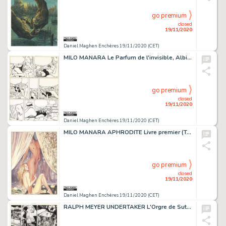
go premium
closed
19/11/2020
Daniel Maghen Enchères 19/11/2020 (CET)
MILO MANARA Le Parfum de l'invisible, Albin Michel 1986 Planche originale n° 48,...
go premium
closed
19/11/2020
Daniel Maghen Enchères 19/11/2020 (CET)
MILO MANARA APHRODITE Livre premier (T.1), Les Humanoïdes Associés 1999 Illustration...
go premium
closed
19/11/2020
Daniel Maghen Enchères 19/11/2020 (CET)
RALPH MEYER UNDERTAKER L'Orgre de Sutter Camp (T.3), Dargaud 2017 Planche originale...