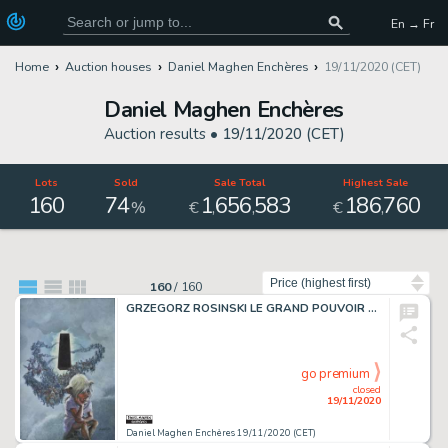
En → Fr
Home
Auction houses
Daniel Maghen Enchères
19/11/2020 (CET)
Daniel Maghen Enchères
Auction results •
19/11/2020 (CET)
Lots
Sold
Sale Total
Highest Sale
160
74
1
656
583
186
760
,
,
,
%
€
€
Sort by
160
/
160
GRZEGORZ ROSINSKI LE GRAND POUVOIR DU CHNINKEL, Casterman 1988 Couverture originale....
go premium
closed
19/11/2020
Daniel Maghen Enchères 19/11/2020 (CET)