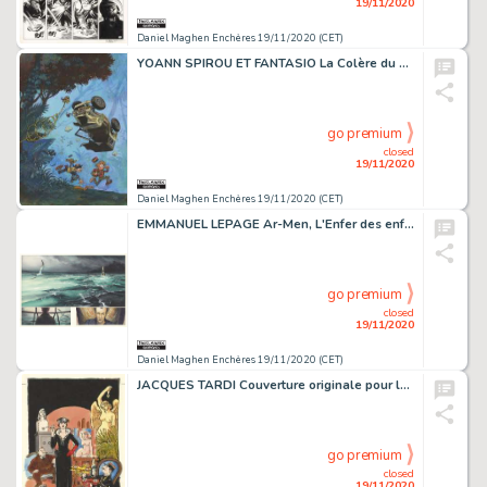
19/11/2020
Daniel Maghen Enchères 19/11/2020 (CET)
YOANN SPIROU ET FANTASIO La Colère du Marsupilami (T.55), Dupuis 2016 Couverture...
go premium
closed
19/11/2020
Daniel Maghen Enchères 19/11/2020 (CET)
EMMANUEL LEPAGE Ar-Men, L'Enfer des enfers, Futuropolis 2017 Double planche originale...
go premium
closed
19/11/2020
Daniel Maghen Enchères 19/11/2020 (CET)
JACQUES TARDI Couverture originale pour le roman de Jean Vautrin, La Femme au gant...
go premium
closed
19/11/2020