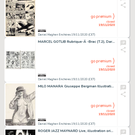
go premium
closed
19/11/2020
Daniel Maghen Enchères 19/11/2020 (CET)
MARCEL GOTLIB Rubrique-Ã -Brac (T.2), Dargaud 1971 Gag en deux planches originales...
go premium
closed
19/11/2020
Daniel Maghen Enchères 19/11/2020 (CET)
MILO MANARA Giuseppe Bergman Illustration originale réalisée pour l'exposition Les...
go premium
closed
19/11/2020
Daniel Maghen Enchères 19/11/2020 (CET)
ROGER JAZZ MAYNARD Live, illustration originale réalisée en 2019. Signée. Encre de...