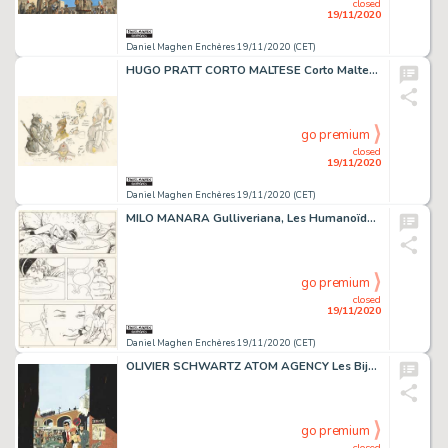
closed
19/11/2020
Daniel Maghen Enchères 19/11/2020 (CET)
HUGO PRATT CORTO MALTESE Corto Maltese en Sibérie (T.4), Casterman 1982 Illustration...
go premium
closed
19/11/2020
Daniel Maghen Enchères 19/11/2020 (CET)
MILO MANARA Gulliveriana, Les Humanoïdes Associés 1996 Planche originale n° 44, prépubliée...
go premium
closed
19/11/2020
Daniel Maghen Enchères 19/11/2020 (CET)
OLIVIER SCHWARTZ ATOM AGENCY Les Bijoux de la Bégum (T.1), Black and white 2018 Couverture...
go premium
closed