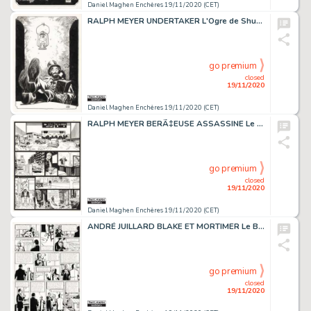
Daniel Maghen Enchères 19/11/2020 (CET)
RALPH MEYER UNDERTAKER L'Ogre de Shutter Camp (T.3), Dargaud 2017 Les Pieds sur la...
go premium
closed
19/11/2020
Daniel Maghen Enchères 19/11/2020 (CET)
RALPH MEYER BERÃ‡EUSE ASSASSINE Le Coeur de Telenko (T.1), Dargaud 1997 Planche originale...
go premium
closed
19/11/2020
Daniel Maghen Enchères 19/11/2020 (CET)
ANDRÉ JUILLARD BLAKE ET MORTIMER Le BÃ¢ton de Plutarque (T.23), Blake et Mortimer...
go premium
closed
19/11/2020