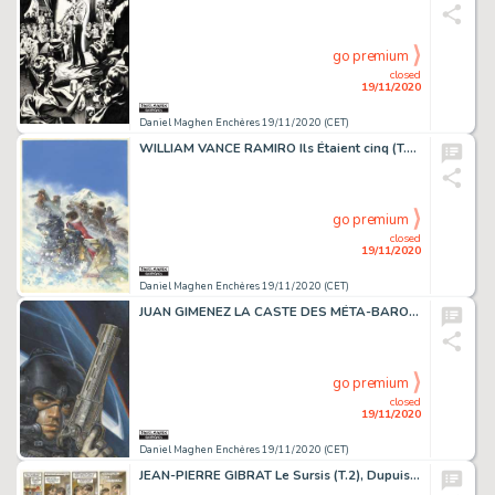
go premium
closed
19/11/2020
Daniel Maghen Enchères 19/11/2020 (CET)
WILLIAM VANCE RAMIRO Ils Étaient cinq (T.7), Dargaud 1983 Couverture originale. Signée....
go premium
closed
19/11/2020
Daniel Maghen Enchères 19/11/2020 (CET)
JUAN GIMENEZ LA CASTE DES MÉTA-BARONS Aghnar le Bisaïeul (T.3), Les Humanoïdes Associés...
go premium
closed
19/11/2020
Daniel Maghen Enchères 19/11/2020 (CET)
JEAN-PIERRE GIBRAT Le Sursis (T.2), Dupuis 1999 Planche originale n° 9 accompagnée...