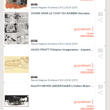
Daniel Maghen Enchères 19/11/2020 (CET)
JOANN SFAR LE CHAT DU RABBIN Jérusalem d'Afrique (T.5), Dargaud 2006 Planche originale...
go premium
closed
19/11/2020
Daniel Maghen Enchères 19/11/2020 (CET)
HUGO PRATT Périples Imaginaires : Aquarelles 1965-1995, Casterman 2005 Sur les traces...
go premium
closed
19/11/2020
Daniel Maghen Enchères 19/11/2020 (CET)
RALPH MEYER UNDERTAKER L'Indien Blanc (T.5), Dargaud 2019 Jonas sous les étoiles,...
go premium
closed
19/11/2020