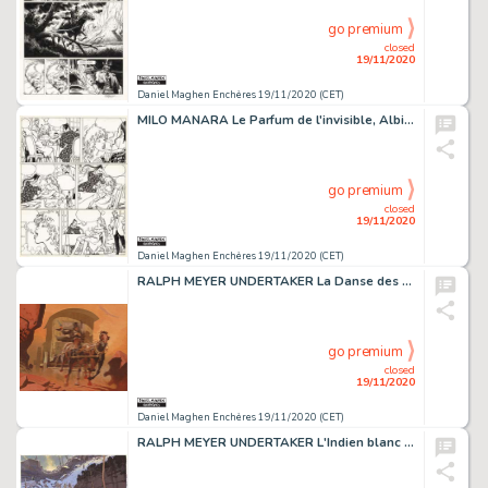
go premium
closed
19/11/2020
Daniel Maghen Enchères 19/11/2020 (CET)
MILO MANARA Le Parfum de l'invisible, Albin Michel 1986 Planche originale n° 31,...
go premium
closed
19/11/2020
Daniel Maghen Enchères 19/11/2020 (CET)
RALPH MEYER UNDERTAKER La Danse des vautours (T.2), Dargaud 2016 Peinture originale...
go premium
closed
19/11/2020
Daniel Maghen Enchères 19/11/2020 (CET)
RALPH MEYER UNDERTAKER L'Indien blanc (T.5), Dargaud 2020 Couverture originale pour...