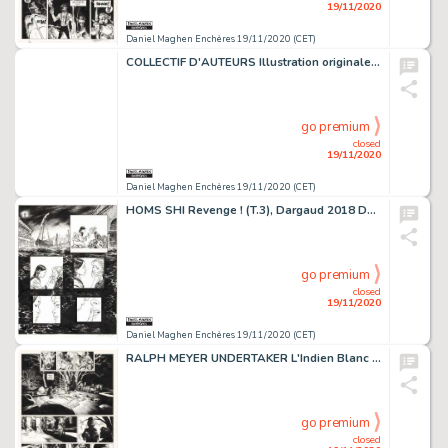
19/11/2020
Daniel Maghen Enchères 19/11/2020 (CET)
COLLECTIF D'AUTEURS Illustration originale publiée dans Le Journal de Tintin n° 528...
go premium
closed
19/11/2020
Daniel Maghen Enchères 19/11/2020 (CET)
HOMS SHI Revenge ! (T.3), Dargaud 2018 Double planche originale n° 52 et 53. Signée....
go premium
closed
19/11/2020
Daniel Maghen Enchères 19/11/2020 (CET)
RALPH MEYER UNDERTAKER L'Indien Blanc (T.5), Dargaud 2019 Planche originale n°35....
go premium
closed