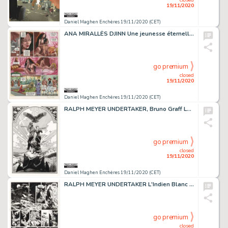
19/11/2020
Daniel Maghen Enchères 19/11/2020 (CET)
ANA MIRALLÈS DJINN Une jeunesse éternelle (T.11), Dargaud 2012 Planche originale...
go premium
closed
19/11/2020
Daniel Maghen Enchères 19/11/2020 (CET)
RALPH MEYER UNDERTAKER, Bruno Graff La Bande Ã Jonas, illustration originale réalisée...
go premium
closed
19/11/2020
Daniel Maghen Enchères 19/11/2020 (CET)
RALPH MEYER UNDERTAKER L'Indien Blanc (T.5), Dargaud 2019 Planche originale n°39....
go premium
closed