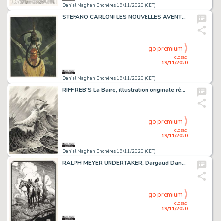
Daniel Maghen Enchères 19/11/2020 (CET)
STEFANO CARLONI LES NOUVELLES AVENTURES DE BARBE-ROUGE Pendu haut et court ! (T.1),...
go premium
closed
19/11/2020
Daniel Maghen Enchères 19/11/2020 (CET)
RIFF REB'S La Barre, illustration originale réalisée en 2020. Signée. Encre de Chine...
go premium
closed
19/11/2020
Daniel Maghen Enchères 19/11/2020 (CET)
RALPH MEYER UNDERTAKER, Dargaud Dans les nuages, illustration originale réalisée...
go premium
closed
19/11/2020