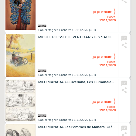
go premium
closed
19/11/2020
Daniel Maghen Enchères 19/11/2020 (CET)
MICHEL PLESSIX LE VENT DANS LES SAULES Auto, Crapaud, Blaireau (T.2), Delcourt 1998...
go premium
closed
19/11/2020
Daniel Maghen Enchères 19/11/2020 (CET)
MILO MANARA Gulliveriana, Les Humanoïdes Associés 1996 Planche originale n° 3, prépubliée...
go premium
closed
19/11/2020
Daniel Maghen Enchères 19/11/2020 (CET)
MILO MANARA Les Femmes de Manara, Glénat 2012 Couverture originale. Signée. Fusain...