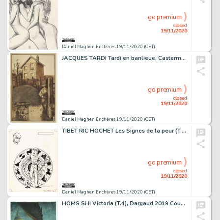
go premium
closed
19/11/2020
Daniel Maghen Enchères 19/11/2020 (CET)
JACQUES TARDI Tardi en banlieue, Casterman 1990 Le charbonnier, illustration originale,...
go premium
closed
19/11/2020
Daniel Maghen Enchères 19/11/2020 (CET)
TIBET RIC HOCHET Les Signes de la peur (T.19), Dargaud 1974 Couverture originale....
go premium
closed
19/11/2020
Daniel Maghen Enchères 19/11/2020 (CET)
HOMS SHI Victoria (T.4), Dargaud 2019 Couverture originale. Signée. Gouache et acrylique...