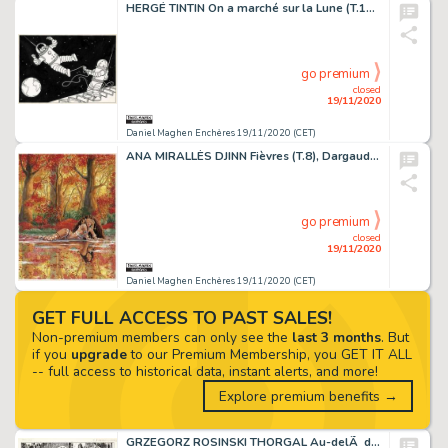
HERGÉ TINTIN On a marché sur la Lune (T.17), Casterman 1954 Illustration réalisée...
go premium
closed
19/11/2020
Daniel Maghen Enchères 19/11/2020 (CET)
ANA MIRALLÈS DJINN Fièvres (T.8), Dargaud 2021 Couverture originale pour la réédition...
go premium
closed
19/11/2020
Daniel Maghen Enchères 19/11/2020 (CET)
GET FULL ACCESS TO PAST SALES!
Non-premium members can only see the
last 3 months
. But
if you
upgrade
to our Premium Membership, you GET IT ALL
-- full access to historical data, instant alerts, and more!
Explore premium benefits →
GRZEGORZ ROSINSKI THORGAL Au-delÃ des Ombres (T.5), Le Lombard 1983 Planche originale...