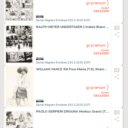
go premium
closed
19/11/2020
Daniel Maghen Enchères 19/11/2020 (CET)
RALPH MEYER UNDERTAKER L'Indien Blanc (T.5), Dargaud 2019 Planche originale n°50....
go premium
closed
19/11/2020
Daniel Maghen Enchères 19/11/2020 (CET)
WILLIAM VANCE XIII Pour Maria (T.9), Khani 1992 Major Jones, illustration originale,...
go premium
closed
19/11/2020
Daniel Maghen Enchères 19/11/2020 (CET)
PAOLO SERPIERI DRUUNA Morbus Gravis (T.1), Bagheera 1990 Planche originale n° 45....