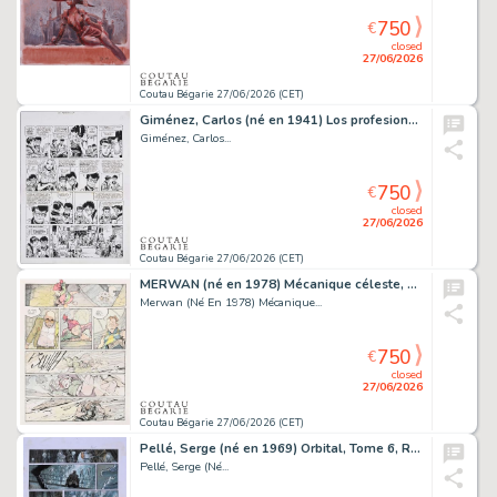
750
€
closed
27/06/2026
Coutau Bégarie 27/06/2026 (CET)
Giménez, Carlos (né en 1941) Los profesionales - Les...
Giménez, Carlos...
750
€
closed
27/06/2026
Coutau Bégarie 27/06/2026 (CET)
MERWAN (né en 1978) Mécanique céleste, Tome 2, planche...
Merwan (Né En 1978) Mécanique...
750
€
closed
27/06/2026
Coutau Bégarie 27/06/2026 (CET)
Pellé, Serge (né en 1969) Orbital, Tome 6, Résistance,...
Pellé, Serge (Né...