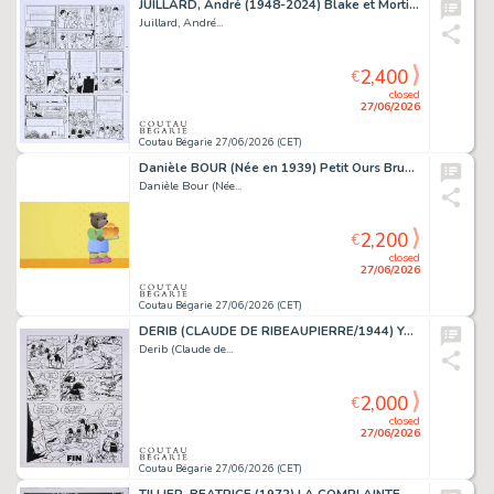
JUILLARD, André (1948-2024) Blake et Mortimer, T.24,...
Juillard, André...
2,400
€
closed
27/06/2026
Coutau Bégarie 27/06/2026 (CET)
Danièle BOUR (Née en 1939) Petit Ours Brun n°337. Petit...
Danièle Bour (Née...
2,200
€
closed
27/06/2026
Coutau Bégarie 27/06/2026 (CET)
DERIB (CLAUDE DE RIBEAUPIERRE/1944) Yakari Tome 27,...
Derib (Claude de...
2,000
€
closed
27/06/2026
Coutau Bégarie 27/06/2026 (CET)