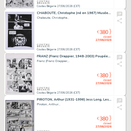
Coutau Bégarie 27/06/2026 (CET)
CHABOUTE, Christophe (né en 1967) Musée, planche 102....
Chaboute, Christophe...
380
€
closed
27/06/2026
Coutau Bégarie 27/06/2026 (CET)
FRANZ (Franz Drappier, 1948-2003) Poupées d’ivoire...
Franz (Franz Drappier,...
380
€
closed
27/06/2026
Coutau Bégarie 27/06/2026 (CET)
PIROTON, Arthur (1931-1996) Jess Long, Les nouveaux...
Piroton, Arthur...
380
€
closed
27/06/2026