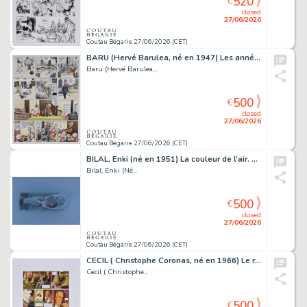
520
€
closed
27/06/2026
Coutau Bégarie 27/06/2026 (CET)
BARU (Hervé Barulea, né en 1947) Les années Spoutnik,...
Baru (Hervé Barulea,...
500
€
closed
27/06/2026
Coutau Bégarie 27/06/2026 (CET)
BILAL, Enki (né en 1951) La couleur de l'air. Fusain...
Bilal, Enki (Né...
500
€
closed
27/06/2026
Coutau Bégarie 27/06/2026 (CET)
CECIL ( Christophe Coronas, né en 1966) Le réseau Bombyce,...
Cecil ( Christophe...
500
€