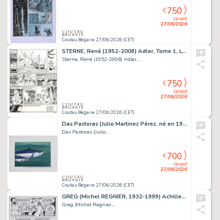
750
€
closed
27/06/2026
Coutau Bégarie 27/06/2026 (CET)
STERNE, René (1952-2006) Adler, Tome 1, L’avion du...
Sterne, René (1952-2006) Adler,...
750
€
closed
27/06/2026
Coutau Bégarie 27/06/2026 (CET)
Das Pastoras (Julio Martinez Pérez, né en 1956) Illustration...
Das Pastoras (Julio...
700
€
closed
27/06/2026
Coutau Bégarie 27/06/2026 (CET)
GREG (Michel REGNIER, 1932-1999) Achille Talon, Tome...
Greg (Michel Regnier,...