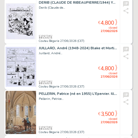
DERIB (CLAUDE DE RIBEAUPIERRE/1944) Yakari, Tome 26,...
Derib (Claude de...
4,800
€
closed
27/06/2026
Coutau Bégarie 27/06/2026 (CET)
JUILLARD, André (1948-2024) Blake et Mortimer, T.23,...
Juillard, André...
4,800
€
closed
27/06/2026
Coutau Bégarie 27/06/2026 (CET)
PELLERIN, Patrice (né en 1955) L'Epervier. Illustration...
Pellerin, Patrice...
3,500
€
closed
27/06/2026
Coutau Bégarie 27/06/2026 (CET)