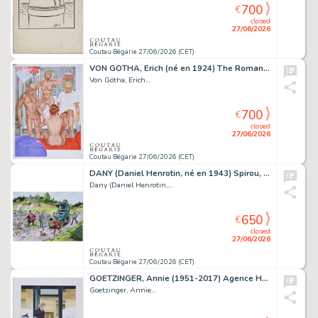
700
€
closed
27/06/2026
Coutau Bégarie 27/06/2026 (CET)
VON GÖTHA, Erich (né en 1924) The Roman life of Laura. Encres...
Von Götha, Erich...
700
€
closed
27/06/2026
Coutau Bégarie 27/06/2026 (CET)
DANY (Daniel Henrotin, né en 1943) Spirou, La gorgone...
Dany (Daniel Henrotin,...
650
€
closed
27/06/2026
Coutau Bégarie 27/06/2026 (CET)
GOETZINGER, Annie (1951-2017) Agence Hardy, illustration...
Goetzinger, Annie...