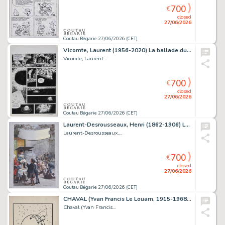
700
€
closed
27/06/2026
Coutau Bégarie 27/06/2026 (CET)
Vicomte, Laurent (1956-2020) La ballade du bout du...
Vicomte, Laurent...
700
€
closed
27/06/2026
Coutau Bégarie 27/06/2026 (CET)
Laurent-Desrousseaux, Henri (1862-1906) La vente du...
Laurent-Desrousseaux,...
700
€
closed
27/06/2026
Coutau Bégarie 27/06/2026 (CET)
CHAVAL (Yvan Francis Le Louarn, 1915-1968) L'Observatoire. Encre...
Chaval (Yvan Francis...