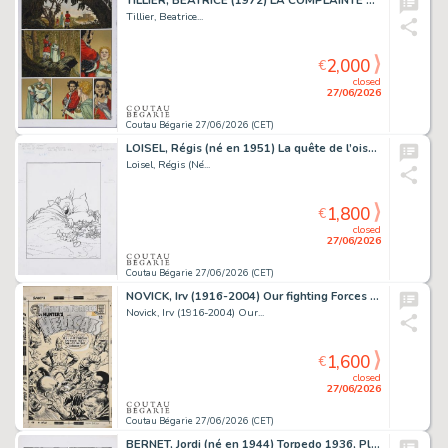
TILLIER, BEATRICE (1972) LA COMPLAINTE DES LANDES PERDUES,...
Tillier, Beatrice...
2,000
€
closed
27/06/2026
Coutau Bégarie 27/06/2026 (CET)
LOISEL, Régis (né en 1951) La quête de l’oiseau du...
Loisel, Régis (Né...
1,800
€
closed
27/06/2026
Coutau Bégarie 27/06/2026 (CET)
NOVICK, Irv (1916-2004) Our fighting Forces n°111,...
Novick, Irv (1916-2004) Our...
1,600
€
closed
27/06/2026
Coutau Bégarie 27/06/2026 (CET)
BERNET, Jordi (né en 1944) Torpedo 1936, Plus dure...