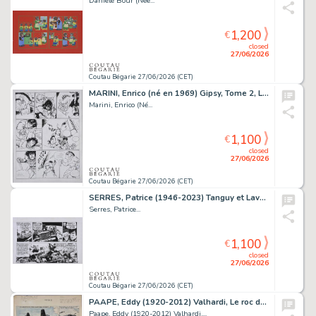
Danièle Bour (Née...
1,200
€
closed
27/06/2026
Coutau Bégarie 27/06/2026 (CET)
MARINI, Enrico (né en 1969) Gipsy, Tome 2, Les feux...
Marini, Enrico (Né...
1,100
€
closed
27/06/2026
Coutau Bégarie 27/06/2026 (CET)
SERRES, Patrice (1946-2023) Tanguy et Laverdure, Tome...
Serres, Patrice...
1,100
€
closed
27/06/2026
Coutau Bégarie 27/06/2026 (CET)
PAAPE, Eddy (1920-2012) Valhardi, Le roc du diable,...
Paape, Eddy (1920-2012) Valhardi,...