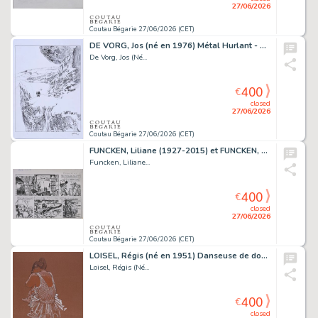
27/06/2026
Coutau Bégarie 27/06/2026 (CET)
DE VORG, Jos (né en 1976) Métal Hurlant - Exolove,...
De Vorg, Jos (Né...
400
€
closed
27/06/2026
Coutau Bégarie 27/06/2026 (CET)
FUNCKEN, Liliane (1927-2015) et FUNCKEN, Fred (1921-2013) Capitan...
Funcken, Liliane...
400
€
closed
27/06/2026
Coutau Bégarie 27/06/2026 (CET)
LOISEL, Régis (né en 1951) Danseuse de dos. Mine de...
Loisel, Régis (Né...
400
€
closed