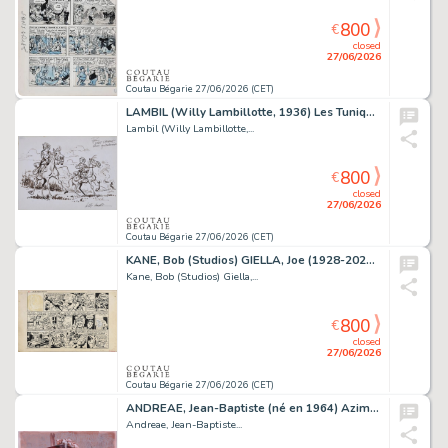
800
€
closed
27/06/2026
Coutau Bégarie 27/06/2026 (CET)
LAMBIL (Willy Lambillotte, 1936) Les Tuniques bleues....
Lambil (Willy Lambillotte,...
800
€
closed
27/06/2026
Coutau Bégarie 27/06/2026 (CET)
KANE, Bob (Studios) GIELLA, Joe (1928-2023) Batman,...
Kane, Bob (Studios) Giella,...
800
€
closed
27/06/2026
Coutau Bégarie 27/06/2026 (CET)
ANDREAE, Jean-Baptiste (né en 1964) Azimut : Manie...
Andreae, Jean-Baptiste...