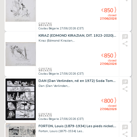
850
€
closed
27/06/2026
Coutau Bégarie 27/06/2026 (CET)
KIRAZ (EDMOND KIRAZIAN, DIT. 1923-2020) Les Parisiennes....
Kiraz (Edmond Kirazian,...
850
€
closed
27/06/2026
Coutau Bégarie 27/06/2026 (CET)
DAN (Dan Verlinden, né en 1972) Soda Tome 13, Résurrection,...
Dan (Dan Verlinden,...
800
€
closed
27/06/2026
Coutau Bégarie 27/06/2026 (CET)
FORTON, Louis (1879-1934) Les pieds nickelés. Encre...
Forton, Louis (1879-1934) Les...