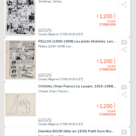
Giménez, Carlos...
1,200
€
closed
27/06/2026
Coutau Bégarie 27/06/2026 (CET)
PELLOS (1900-1998) Les pieds Nickelés. Les pieds nickelés...
Pellos (1900-1998) Les...
1,200
€
closed
27/06/2026
Coutau Bégarie 27/06/2026 (CET)
CHAVAL (Yvan Francis Le Louarn, 1915-1968) Le Diamant. Encre...
Chaval (Yvan Francis...
1,200
€
closed
27/06/2026
Coutau Bégarie 27/06/2026 (CET)
Danièle BOUR (Née en 1939) Petit Ours Brun n° 322....