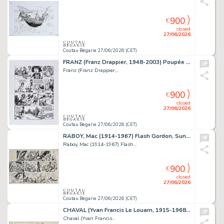
900
€
closed
27/06/2026
Coutau Bégarie 27/06/2026 (CET)
FRANZ (Franz Drappier, 1948-2003) Poupée d'ivoire,...
Franz (Franz Drappier,...
900
€
closed
27/06/2026
Coutau Bégarie 27/06/2026 (CET)
RABOY, Mac (1914-1967) Flash Gordon, Sunday page du...
Raboy, Mac (1914-1967) Flash...
900
€
closed
27/06/2026
Coutau Bégarie 27/06/2026 (CET)
CHAVAL (Yvan Francis Le Louarn, 1915-1968) Le portrait...
Chaval (Yvan Francis...