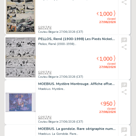
1,000
€
closed
27/06/2026
Coutau Bégarie 27/06/2026 (CET)
PELLOS, René (1900-1998) Les Pieds Nickelés n°63,...
Pellos, René (1900-1998)...
1,000
€
closed
27/06/2026
Coutau Bégarie 27/06/2026 (CET)
MOEBIUS. Mystère Montrouge. Affiche offset signée,...
Moebius. Mystère...
950
€
closed
27/06/2026
Coutau Bégarie 27/06/2026 (CET)
MOEBIUS. La gondole. Rare sérigraphie numérotée /20...
Moebius. La Gondole. Rare...