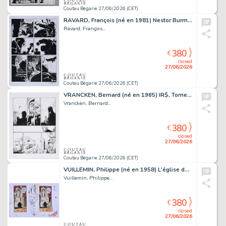
Coutau Bégarie 27/06/2026 (CET)
RAVARD, François (né en 1981) Nestor Burma, Tome 13,...
Ravard, François...
380
€
closed
27/06/2026
Coutau Bégarie 27/06/2026 (CET)
VRANCKEN, Bernard (né en 1965) IR$, Tome 14, Les survivants...
Vrancken, Bernard...
380
€
closed
27/06/2026
Coutau Bégarie 27/06/2026 (CET)
VUILLEMIN, Philippe (né en 1958) L'église dans la tourmente,...
Vuillemin, Philippe...
380
€
closed
27/06/2026