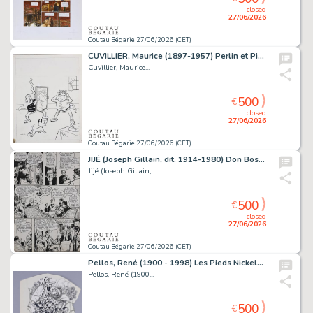
closed
27/06/2026
Coutau Bégarie 27/06/2026 (CET)
CUVILLIER, Maurice (1897-1957) Perlin et Pinpin, les...
Cuvillier, Maurice...
500
€
closed
27/06/2026
Coutau Bégarie 27/06/2026 (CET)
JIJÉ (Joseph Gillain, dit. 1914-1980) Don Bosco, planche...
Jijé (Joseph Gillain,...
500
€
closed
27/06/2026
Coutau Bégarie 27/06/2026 (CET)
Pellos, René (1900 - 1998) Les Pieds Nickelés Encre...
Pellos, René (1900...
500
€