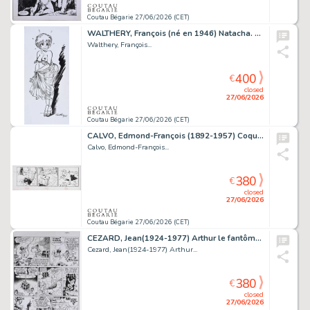
Coutau Bégarie 27/06/2026 (CET)
WALTHERY, François (né en 1946) Natacha. Encre de Chine...
Walthery, François...
400
€
closed
27/06/2026
Coutau Bégarie 27/06/2026 (CET)
CALVO, Edmond-François (1892-1957) Coquin le petit...
Calvo, Edmond-François...
380
€
closed
27/06/2026
Coutau Bégarie 27/06/2026 (CET)
CEZARD, Jean(1924-1977) Arthur le fantôme, Arthur le...
Cezard, Jean(1924-1977) Arthur...
380
€
closed
27/06/2026