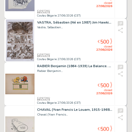
closed
27/06/2026
Coutau Bégarie 27/06/2026 (CET)
VASTRA, Sébastien (Né en 1987) Jim Hawkins, Tome 3,...
Vastra, Sébastien...
500
€
closed
27/06/2026
Coutau Bégarie 27/06/2026 (CET)
RABIER Benjamin (1864-1939) La Balance. Encre de Chine...
Rabier Benjamin...
500
€
closed
27/06/2026
Coutau Bégarie 27/06/2026 (CET)
CHAVAL (Yvan Francis Le Louarn, 1915-1968) Le Vin....
Chaval (Yvan Francis...
500
€