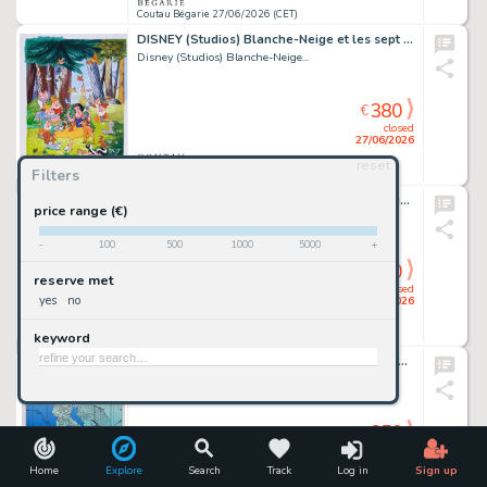
Coutau Bégarie 27/06/2026 (CET)
DISNEY (Studios) Blanche-Neige et les sept nains. Gouache...
Disney (Studios) Blanche-Neige...
380
€
closed
27/06/2026
reset
Filters
Coutau Bégarie 27/06/2026 (CET)
MINUS, WALTER (né en 1958) Le selfie. Gouache sur...
price range (€)
Minus, Walter (Né...
-
100
500
1000
5000
+
380
€
reserve met
closed
yes
no
27/06/2026
keyword
Coutau Bégarie 27/06/2026 (CET)
MOEBIUS. Le désir. Sérigraphie n/150 et signée. Cette...
Moebius. Le Désir....
350
€
closed
27/06/2026
Home
Explore
Search
Track
Log in
Sign up