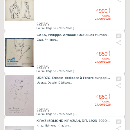
900
€
closed
27/06/2026
Coutau Bégarie 27/06/2026 (CET)
CAZA, Philippe. Artbook 30x30 (Les Humanoïdes Associés,...
Caza, Philippe....
850
€
closed
27/06/2026
Coutau Bégarie 27/06/2026 (CET)
UDERZO. Dessin-dédicace à l'encre sur papier libre,...
Uderzo. Dessin-Dédicace...
850
€
closed
27/06/2026
Coutau Bégarie 27/06/2026 (CET)
KIRAZ (EDMOND KIRAZIAN, DIT. 1923-2020) Les Parisiennes....
Kiraz (Edmond Kirazian,...