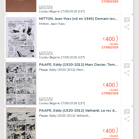
27/06/2026
Coutau Bégarie 27/06/2026 (CET)
MITTON, Jean-Yves (né en 1945) Demain les monstres,...
Mitton, Jean-Yves...
400
€
closed
27/06/2026
Coutau Bégarie 27/06/2026 (CET)
PAAPE, Eddy (1920-2012) Marc Dacier, Tome 6, L'abominable...
Paape, Eddy (1920-2012) Marc...
400
€
closed
27/06/2026
Coutau Bégarie 27/06/2026 (CET)
PAAPE, Eddy (1920-2012) Valhardi, Le roc du diable,...
Paape, Eddy (1920-2012) Valhardi,...
400
€
closed