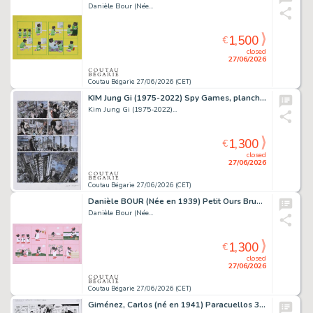
Danièle Bour (Née...
1,500
€
closed
27/06/2026
Coutau Bégarie 27/06/2026 (CET)
KIM Jung Gi (1975-2022) Spy Games, planche originale...
Kim Jung Gi (1975-2022)...
1,300
€
closed
27/06/2026
Coutau Bégarie 27/06/2026 (CET)
Danièle BOUR (Née en 1939) Petit Ours Brun n°123. Petit...
Danièle Bour (Née...
1,300
€
closed
27/06/2026
Coutau Bégarie 27/06/2026 (CET)
Giménez, Carlos (né en 1941) Paracuellos 3, Capitulo...