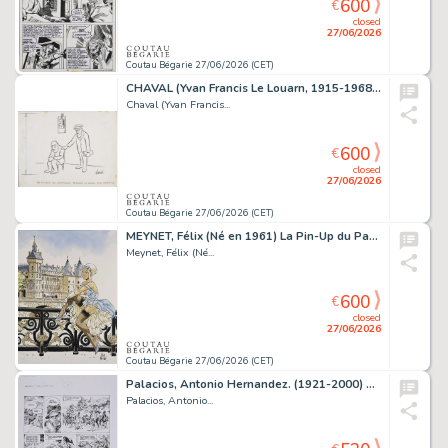
600
€
closed
27/06/2026
Coutau Bégarie 27/06/2026 (CET)
CHAVAL (Yvan Francis Le Louarn, 1915-1968) Releveur...
Chaval (Yvan Francis...
600
€
closed
27/06/2026
Coutau Bégarie 27/06/2026 (CET)
MEYNET, Félix (Né en 1961) La Pin-Up du Palais de Justice....
Meynet, Félix (Né...
600
€
closed
27/06/2026
Coutau Bégarie 27/06/2026 (CET)
Palacios, Antonio Hernandez. (1921-2000) Manos Kelly,...
Palacios, Antonio...