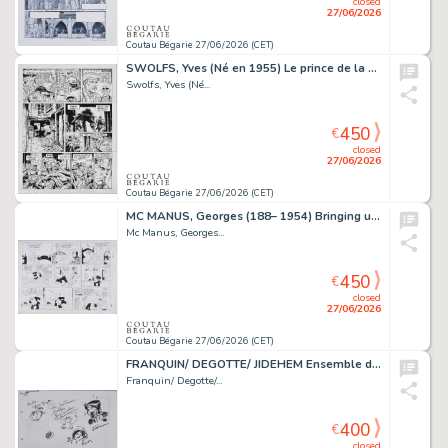
closed
27/06/2026
Coutau Bégarie 27/06/2026 (CET)
SWOLFS, Yves (Né en 1955) Le prince de la nuit, T2,...
Swolfs, Yves (Né...
450
€
closed
27/06/2026
Coutau Bégarie 27/06/2026 (CET)
MC MANUS, Georges (188– 1954) Bringing up father /...
Mc Manus, Georges...
450
€
closed
27/06/2026
Coutau Bégarie 27/06/2026 (CET)
FRANQUIN/ DEGOTTE/ JIDEHEM Ensemble de dessins-dédicaces...
Franquin/ Degotte/...
400
€
closed