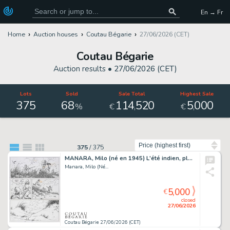
En → Fr
Home
Auction houses
Coutau Bégarie
27/06/2026 (CET)
Coutau Bégarie
Auction results •
27/06/2026 (CET)
Lots
Sold
Sale Total
Highest Sale
375
68
114
520
5
000
,
,
%
€
€
Sort by
375
/
375
MANARA, Milo (né en 1945) L'été indien, planche 23. Encre...
Manara, Milo (Né...
5,000
€
closed
27/06/2026
Coutau Bégarie 27/06/2026 (CET)