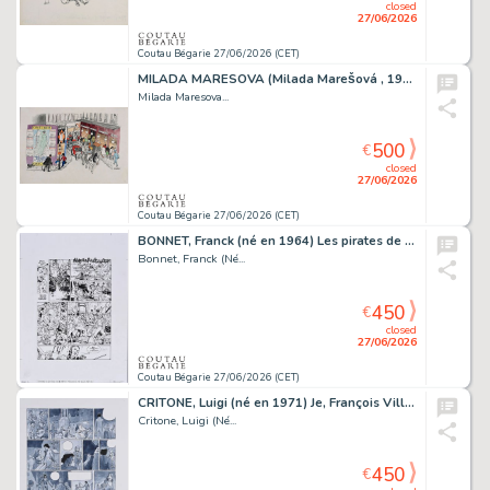
closed
27/06/2026
Coutau Bégarie 27/06/2026 (CET)
MILADA MARESOVA (Milada Marešová , 1901-1987) Paris-Soir,...
Milada Maresova...
500
€
closed
27/06/2026
Coutau Bégarie 27/06/2026 (CET)
BONNET, Franck (né en 1964) Les pirates de Barbaria,...
Bonnet, Franck (Né...
450
€
closed
27/06/2026
Coutau Bégarie 27/06/2026 (CET)
CRITONE, Luigi (né en 1971) Je, François Villon, Tome...
Critone, Luigi (Né...
450
€