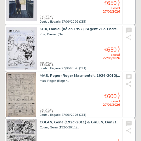
650
€
closed
27/06/2026
Coutau Bégarie 27/06/2026 (CET)
KOX, Daniel (né en 1952) L’Agent 212. Encre de Chine...
Kox, Daniel (Né...
650
€
closed
27/06/2026
Coutau Bégarie 27/06/2026 (CET)
MAS, Roger (Roger Masmonteil, 1924-2010) Pif le chien…Au...
Mas, Roger (Roger...
600
€
closed
27/06/2026
Coutau Bégarie 27/06/2026 (CET)
COLAN, Gene (1926-2011) & GREEN, Dan (1952-2023) Docteur...
Colan, Gene (1926-2011)...