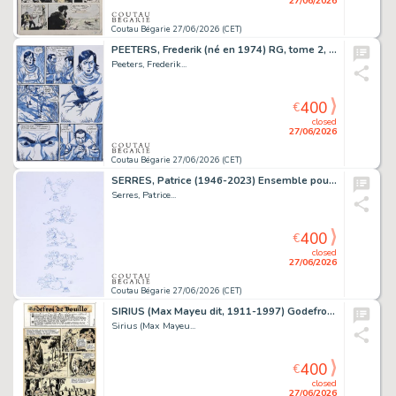
27/06/2026
Coutau Bégarie 27/06/2026 (CET)
PEETERS, Frederik (né en 1974) RG, tome 2, planche...
Peeters, Frederik...
400
€
closed
27/06/2026
Coutau Bégarie 27/06/2026 (CET)
SERRES, Patrice (1946-2023) Ensemble pour un projet...
Serres, Patrice...
400
€
closed
27/06/2026
Coutau Bégarie 27/06/2026 (CET)
SIRIUS (Max Mayeu dit, 1911-1997) Godefroid de Bouillon,...
Sirius (Max Mayeu...
400
€
closed
27/06/2026