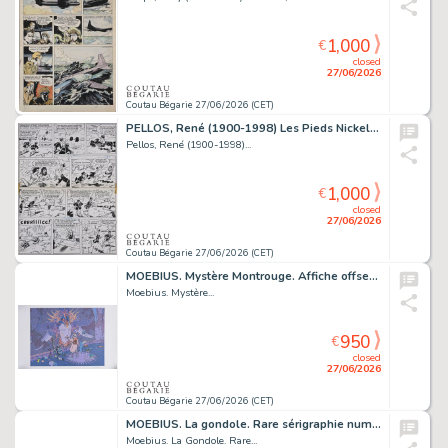
1,000
€
closed
27/06/2026
Coutau Bégarie 27/06/2026 (CET)
PELLOS, René (1900-1998) Les Pieds Nickelés n°63,...
Pellos, René (1900-1998)...
1,000
€
closed
27/06/2026
Coutau Bégarie 27/06/2026 (CET)
MOEBIUS. Mystère Montrouge. Affiche offset signée,...
Moebius. Mystère...
950
€
closed
27/06/2026
Coutau Bégarie 27/06/2026 (CET)
MOEBIUS. La gondole. Rare sérigraphie numérotée /20...
Moebius. La Gondole. Rare...