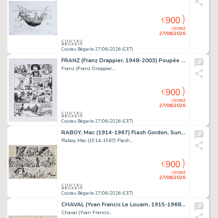
900
€
closed
27/06/2026
Coutau Bégarie 27/06/2026 (CET)
FRANZ (Franz Drappier, 1948-2003) Poupée d'ivoire,...
Franz (Franz Drappier,...
900
€
closed
27/06/2026
Coutau Bégarie 27/06/2026 (CET)
RABOY, Mac (1914-1967) Flash Gordon, Sunday page du...
Raboy, Mac (1914-1967) Flash...
900
€
closed
27/06/2026
Coutau Bégarie 27/06/2026 (CET)
CHAVAL (Yvan Francis Le Louarn, 1915-1968) Le portrait...
Chaval (Yvan Francis...