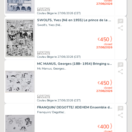
closed
27/06/2026
Coutau Bégarie 27/06/2026 (CET)
SWOLFS, Yves (Né en 1955) Le prince de la nuit, T2,...
Swolfs, Yves (Né...
450
€
closed
27/06/2026
Coutau Bégarie 27/06/2026 (CET)
MC MANUS, Georges (188– 1954) Bringing up father /...
Mc Manus, Georges...
450
€
closed
27/06/2026
Coutau Bégarie 27/06/2026 (CET)
FRANQUIN/ DEGOTTE/ JIDEHEM Ensemble de dessins-dédicaces...
Franquin/ Degotte/...
400
€
closed