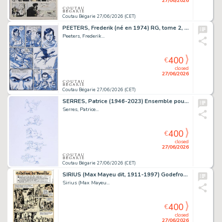
27/06/2026
Coutau Bégarie 27/06/2026 (CET)
PEETERS, Frederik (né en 1974) RG, tome 2, planche...
Peeters, Frederik...
400
€
closed
27/06/2026
Coutau Bégarie 27/06/2026 (CET)
SERRES, Patrice (1946-2023) Ensemble pour un projet...
Serres, Patrice...
400
€
closed
27/06/2026
Coutau Bégarie 27/06/2026 (CET)
SIRIUS (Max Mayeu dit, 1911-1997) Godefroid de Bouillon,...
Sirius (Max Mayeu...
400
€
closed
27/06/2026