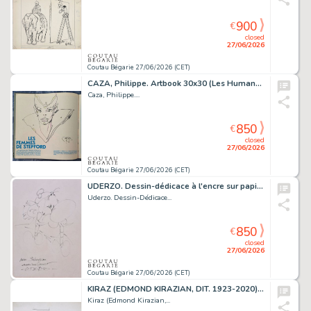
900
€
closed
27/06/2026
Coutau Bégarie 27/06/2026 (CET)
CAZA, Philippe. Artbook 30x30 (Les Humanoïdes Associés,...
Caza, Philippe....
850
€
closed
27/06/2026
Coutau Bégarie 27/06/2026 (CET)
UDERZO. Dessin-dédicace à l'encre sur papier libre,...
Uderzo. Dessin-Dédicace...
850
€
closed
27/06/2026
Coutau Bégarie 27/06/2026 (CET)
KIRAZ (EDMOND KIRAZIAN, DIT. 1923-2020) Les Parisiennes....
Kiraz (Edmond Kirazian,...