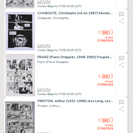
Coutau Bégarie 27/06/2026 (CET)
CHABOUTE, Christophe (né en 1967) Musée, planche 102....
Chaboute, Christophe...
380
€
closed
27/06/2026
Coutau Bégarie 27/06/2026 (CET)
FRANZ (Franz Drappier, 1948-2003) Poupées d’ivoire...
Franz (Franz Drappier,...
380
€
closed
27/06/2026
Coutau Bégarie 27/06/2026 (CET)
PIROTON, Arthur (1931-1996) Jess Long, Les nouveaux...
Piroton, Arthur...
380
€
closed
27/06/2026