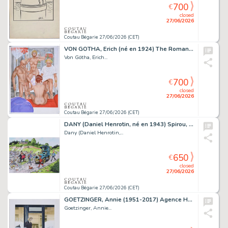
700
€
closed
27/06/2026
Coutau Bégarie 27/06/2026 (CET)
VON GÖTHA, Erich (né en 1924) The Roman life of Laura. Encres...
Von Götha, Erich...
700
€
closed
27/06/2026
Coutau Bégarie 27/06/2026 (CET)
DANY (Daniel Henrotin, né en 1943) Spirou, La gorgone...
Dany (Daniel Henrotin,...
650
€
closed
27/06/2026
Coutau Bégarie 27/06/2026 (CET)
GOETZINGER, Annie (1951-2017) Agence Hardy, illustration...
Goetzinger, Annie...