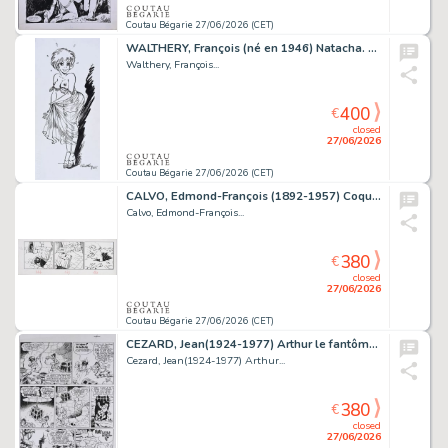
Coutau Bégarie 27/06/2026 (CET)
WALTHERY, François (né en 1946) Natacha. Encre de Chine...
Walthery, François...
400
€
closed
27/06/2026
Coutau Bégarie 27/06/2026 (CET)
CALVO, Edmond-François (1892-1957) Coquin le petit...
Calvo, Edmond-François...
380
€
closed
27/06/2026
Coutau Bégarie 27/06/2026 (CET)
CEZARD, Jean(1924-1977) Arthur le fantôme, Arthur le...
Cezard, Jean(1924-1977) Arthur...
380
€
closed
27/06/2026