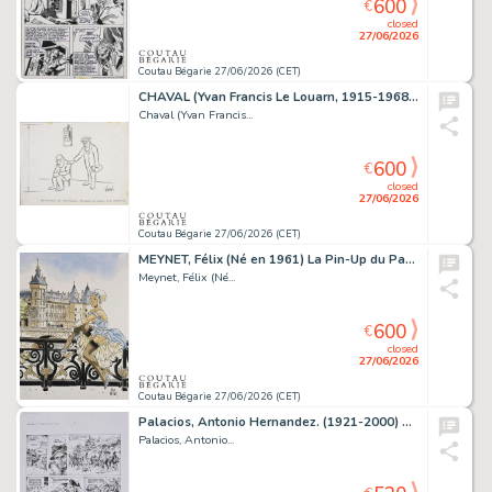
600
€
closed
27/06/2026
Coutau Bégarie 27/06/2026 (CET)
CHAVAL (Yvan Francis Le Louarn, 1915-1968) Releveur...
Chaval (Yvan Francis...
600
€
closed
27/06/2026
Coutau Bégarie 27/06/2026 (CET)
MEYNET, Félix (Né en 1961) La Pin-Up du Palais de Justice....
Meynet, Félix (Né...
600
€
closed
27/06/2026
Coutau Bégarie 27/06/2026 (CET)
Palacios, Antonio Hernandez. (1921-2000) Manos Kelly,...
Palacios, Antonio...