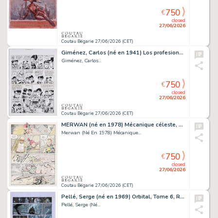
750
€
closed
27/06/2026
Coutau Bégarie 27/06/2026 (CET)
Giménez, Carlos (né en 1941) Los profesionales - Les...
Giménez, Carlos...
750
€
closed
27/06/2026
Coutau Bégarie 27/06/2026 (CET)
MERWAN (né en 1978) Mécanique céleste, Tome 2, planche...
Merwan (Né En 1978) Mécanique...
750
€
closed
27/06/2026
Coutau Bégarie 27/06/2026 (CET)
Pellé, Serge (né en 1969) Orbital, Tome 6, Résistance,...
Pellé, Serge (Né...