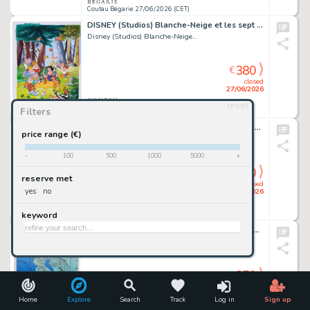
Coutau Bégarie 27/06/2026 (CET)
DISNEY (Studios) Blanche-Neige et les sept nains. Gouache...
Disney (Studios) Blanche-Neige...
380
€
closed
27/06/2026
reset
Filters
Coutau Bégarie 27/06/2026 (CET)
MINUS, WALTER (né en 1958) Le selfie. Gouache sur...
price range (€)
Minus, Walter (Né...
-
100
500
1000
5000
+
380
€
reserve met
closed
yes
no
27/06/2026
keyword
Coutau Bégarie 27/06/2026 (CET)
MOEBIUS. Le désir. Sérigraphie n/150 et signée. Cette...
Moebius. Le Désir....
350
€
closed
27/06/2026
Home
Explore
Search
Track
Log in
Sign up