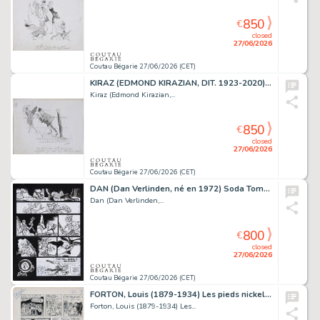
850
€
closed
27/06/2026
Coutau Bégarie 27/06/2026 (CET)
KIRAZ (EDMOND KIRAZIAN, DIT. 1923-2020) Les Parisiennes....
Kiraz (Edmond Kirazian,...
850
€
closed
27/06/2026
Coutau Bégarie 27/06/2026 (CET)
DAN (Dan Verlinden, né en 1972) Soda Tome 13, Résurrection,...
Dan (Dan Verlinden,...
800
€
closed
27/06/2026
Coutau Bégarie 27/06/2026 (CET)
FORTON, Louis (1879-1934) Les pieds nickelés. Encre...
Forton, Louis (1879-1934) Les...