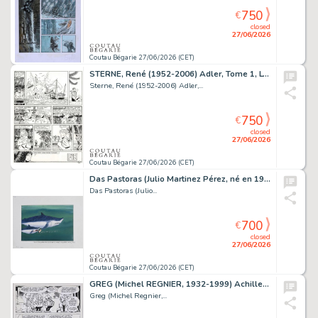
750
€
closed
27/06/2026
Coutau Bégarie 27/06/2026 (CET)
STERNE, René (1952-2006) Adler, Tome 1, L’avion du...
Sterne, René (1952-2006) Adler,...
750
€
closed
27/06/2026
Coutau Bégarie 27/06/2026 (CET)
Das Pastoras (Julio Martinez Pérez, né en 1956) Illustration...
Das Pastoras (Julio...
700
€
closed
27/06/2026
Coutau Bégarie 27/06/2026 (CET)
GREG (Michel REGNIER, 1932-1999) Achille Talon, Tome...
Greg (Michel Regnier,...