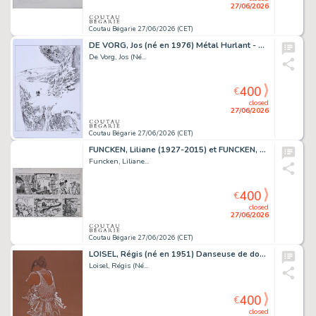
27/06/2026
Coutau Bégarie 27/06/2026 (CET)
DE VORG, Jos (né en 1976) Métal Hurlant - Exolove,...
De Vorg, Jos (Né...
400
€
closed
27/06/2026
Coutau Bégarie 27/06/2026 (CET)
FUNCKEN, Liliane (1927-2015) et FUNCKEN, Fred (1921-2013) Capitan...
Funcken, Liliane...
400
€
closed
27/06/2026
Coutau Bégarie 27/06/2026 (CET)
LOISEL, Régis (né en 1951) Danseuse de dos. Mine de...
Loisel, Régis (Né...
400
€
closed