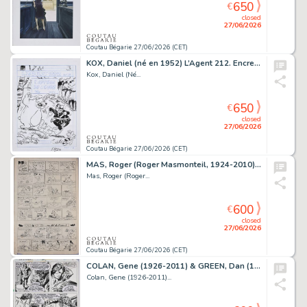
650
€
closed
27/06/2026
Coutau Bégarie 27/06/2026 (CET)
KOX, Daniel (né en 1952) L’Agent 212. Encre de Chine...
Kox, Daniel (Né...
650
€
closed
27/06/2026
Coutau Bégarie 27/06/2026 (CET)
MAS, Roger (Roger Masmonteil, 1924-2010) Pif le chien…Au...
Mas, Roger (Roger...
600
€
closed
27/06/2026
Coutau Bégarie 27/06/2026 (CET)
COLAN, Gene (1926-2011) & GREEN, Dan (1952-2023) Docteur...
Colan, Gene (1926-2011)...