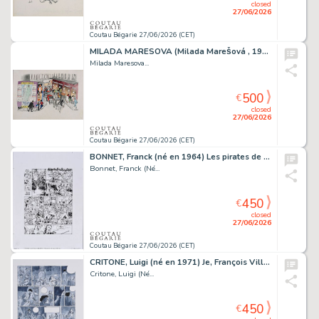
closed
27/06/2026
Coutau Bégarie 27/06/2026 (CET)
MILADA MARESOVA (Milada Marešová , 1901-1987) Paris-Soir,...
Milada Maresova...
500
€
closed
27/06/2026
Coutau Bégarie 27/06/2026 (CET)
BONNET, Franck (né en 1964) Les pirates de Barbaria,...
Bonnet, Franck (Né...
450
€
closed
27/06/2026
Coutau Bégarie 27/06/2026 (CET)
CRITONE, Luigi (né en 1971) Je, François Villon, Tome...
Critone, Luigi (Né...
450
€