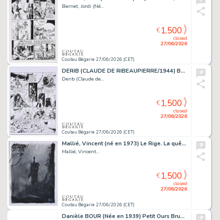
Bernet, Jordi (Né...
1,500
€
closed
27/06/2026
Coutau Bégarie 27/06/2026 (CET)
DERIB (CLAUDE DE RIBEAUPIERRE/1944) Buddy Longway,...
Derib (Claude de...
1,500
€
closed
27/06/2026
Coutau Bégarie 27/06/2026 (CET)
Mallié, Vincent (né en 1973) Le Rige. La quête de l’oiseau...
Mallié, Vincent...
1,500
€
closed
27/06/2026
Coutau Bégarie 27/06/2026 (CET)
Danièle BOUR (Née en 1939) Petit Ours Brun n° 254....