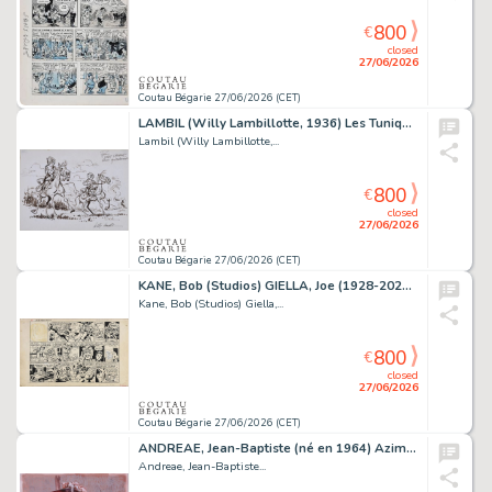
800
€
closed
27/06/2026
Coutau Bégarie 27/06/2026 (CET)
LAMBIL (Willy Lambillotte, 1936) Les Tuniques bleues....
Lambil (Willy Lambillotte,...
800
€
closed
27/06/2026
Coutau Bégarie 27/06/2026 (CET)
KANE, Bob (Studios) GIELLA, Joe (1928-2023) Batman,...
Kane, Bob (Studios) Giella,...
800
€
closed
27/06/2026
Coutau Bégarie 27/06/2026 (CET)
ANDREAE, Jean-Baptiste (né en 1964) Azimut : Manie...
Andreae, Jean-Baptiste...