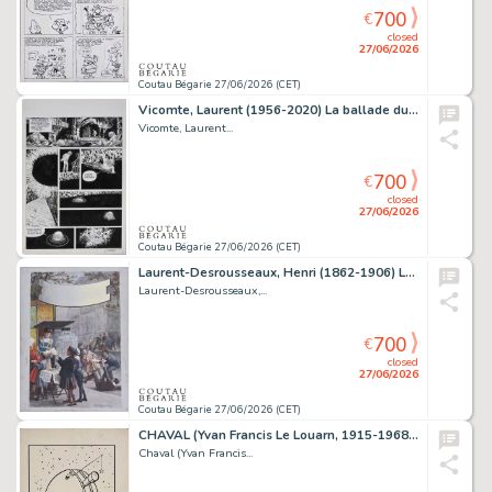
700
€
closed
27/06/2026
Coutau Bégarie 27/06/2026 (CET)
Vicomte, Laurent (1956-2020) La ballade du bout du...
Vicomte, Laurent...
700
€
closed
27/06/2026
Coutau Bégarie 27/06/2026 (CET)
Laurent-Desrousseaux, Henri (1862-1906) La vente du...
Laurent-Desrousseaux,...
700
€
closed
27/06/2026
Coutau Bégarie 27/06/2026 (CET)
CHAVAL (Yvan Francis Le Louarn, 1915-1968) L'Observatoire. Encre...
Chaval (Yvan Francis...