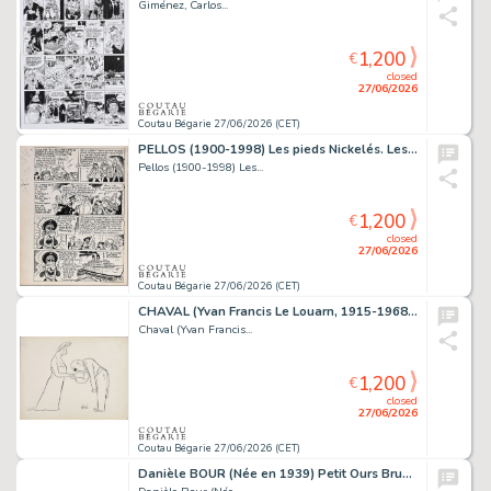
Giménez, Carlos...
1,200
€
closed
27/06/2026
Coutau Bégarie 27/06/2026 (CET)
PELLOS (1900-1998) Les pieds Nickelés. Les pieds nickelés...
Pellos (1900-1998) Les...
1,200
€
closed
27/06/2026
Coutau Bégarie 27/06/2026 (CET)
CHAVAL (Yvan Francis Le Louarn, 1915-1968) Le Diamant. Encre...
Chaval (Yvan Francis...
1,200
€
closed
27/06/2026
Coutau Bégarie 27/06/2026 (CET)
Danièle BOUR (Née en 1939) Petit Ours Brun n° 322....