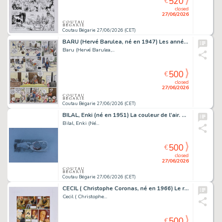
520
€
closed
27/06/2026
Coutau Bégarie 27/06/2026 (CET)
BARU (Hervé Barulea, né en 1947) Les années Spoutnik,...
Baru (Hervé Barulea,...
500
€
closed
27/06/2026
Coutau Bégarie 27/06/2026 (CET)
BILAL, Enki (né en 1951) La couleur de l'air. Fusain...
Bilal, Enki (Né...
500
€
closed
27/06/2026
Coutau Bégarie 27/06/2026 (CET)
CECIL ( Christophe Coronas, né en 1966) Le réseau Bombyce,...
Cecil ( Christophe...
500
€