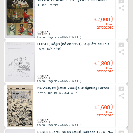
TILLIER, BEATRICE (1972) LA COMPLAINTE DES LANDES PERDUES,...
Tillier, Beatrice...
2,000
€
closed
27/06/2026
Coutau Bégarie 27/06/2026 (CET)
LOISEL, Régis (né en 1951) La quête de l’oiseau du...
Loisel, Régis (Né...
1,800
€
closed
27/06/2026
Coutau Bégarie 27/06/2026 (CET)
NOVICK, Irv (1916-2004) Our fighting Forces n°111,...
Novick, Irv (1916-2004) Our...
1,600
€
closed
27/06/2026
Coutau Bégarie 27/06/2026 (CET)
BERNET, Jordi (né en 1944) Torpedo 1936, Plus dure...