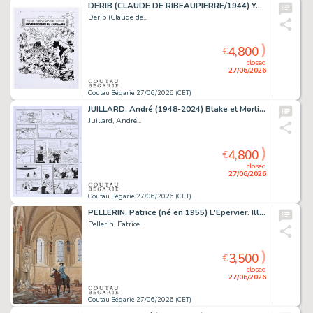
DERIB (CLAUDE DE RIBEAUPIERRE/1944) Yakari, Tome 26,...
Derib (Claude de...
4,800
€
closed
27/06/2026
Coutau Bégarie 27/06/2026 (CET)
JUILLARD, André (1948-2024) Blake et Mortimer, T.23,...
Juillard, André...
4,800
€
closed
27/06/2026
Coutau Bégarie 27/06/2026 (CET)
PELLERIN, Patrice (né en 1955) L'Epervier. Illustration...
Pellerin, Patrice...
3,500
€
closed
27/06/2026
Coutau Bégarie 27/06/2026 (CET)