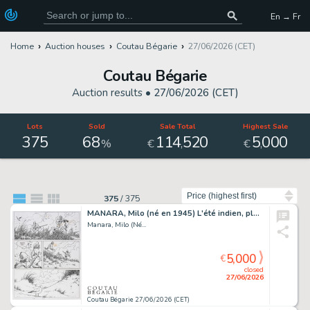
En → Fr
Home
Auction houses
Coutau Bégarie
27/06/2026 (CET)
Coutau Bégarie
Auction results •
27/06/2026 (CET)
Lots
Sold
Sale Total
Highest Sale
375
68
114
520
5
000
,
,
%
€
€
Sort by
375
/
375
MANARA, Milo (né en 1945) L'été indien, planche 23. Encre...
Manara, Milo (Né...
5,000
€
closed
27/06/2026
Coutau Bégarie 27/06/2026 (CET)