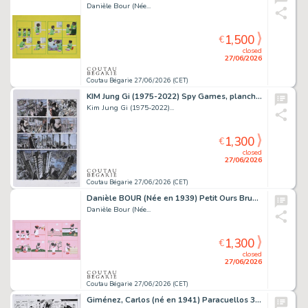
Danièle Bour (Née...
1,500
€
closed
27/06/2026
Coutau Bégarie 27/06/2026 (CET)
KIM Jung Gi (1975-2022) Spy Games, planche originale...
Kim Jung Gi (1975-2022)...
1,300
€
closed
27/06/2026
Coutau Bégarie 27/06/2026 (CET)
Danièle BOUR (Née en 1939) Petit Ours Brun n°123. Petit...
Danièle Bour (Née...
1,300
€
closed
27/06/2026
Coutau Bégarie 27/06/2026 (CET)
Giménez, Carlos (né en 1941) Paracuellos 3, Capitulo...