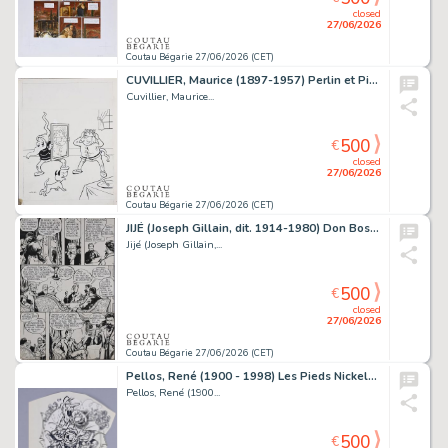
closed
27/06/2026
Coutau Bégarie 27/06/2026 (CET)
CUVILLIER, Maurice (1897-1957) Perlin et Pinpin, les...
Cuvillier, Maurice...
500
€
closed
27/06/2026
Coutau Bégarie 27/06/2026 (CET)
JIJÉ (Joseph Gillain, dit. 1914-1980) Don Bosco, planche...
Jijé (Joseph Gillain,...
500
€
closed
27/06/2026
Coutau Bégarie 27/06/2026 (CET)
Pellos, René (1900 - 1998) Les Pieds Nickelés Encre...
Pellos, René (1900...
500
€