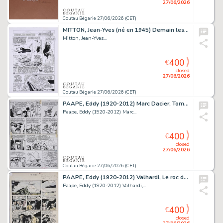
27/06/2026
Coutau Bégarie 27/06/2026 (CET)
MITTON, Jean-Yves (né en 1945) Demain les monstres,...
Mitton, Jean-Yves...
400
€
closed
27/06/2026
Coutau Bégarie 27/06/2026 (CET)
PAAPE, Eddy (1920-2012) Marc Dacier, Tome 6, L'abominable...
Paape, Eddy (1920-2012) Marc...
400
€
closed
27/06/2026
Coutau Bégarie 27/06/2026 (CET)
PAAPE, Eddy (1920-2012) Valhardi, Le roc du diable,...
Paape, Eddy (1920-2012) Valhardi,...
400
€
closed