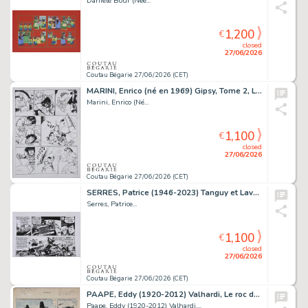
Danièle Bour (Née...
1,200
€
closed
27/06/2026
Coutau Bégarie 27/06/2026 (CET)
MARINI, Enrico (né en 1969) Gipsy, Tome 2, Les feux...
Marini, Enrico (Né...
1,100
€
closed
27/06/2026
Coutau Bégarie 27/06/2026 (CET)
SERRES, Patrice (1946-2023) Tanguy et Laverdure, Tome...
Serres, Patrice...
1,100
€
closed
27/06/2026
Coutau Bégarie 27/06/2026 (CET)
PAAPE, Eddy (1920-2012) Valhardi, Le roc du diable,...
Paape, Eddy (1920-2012) Valhardi,...