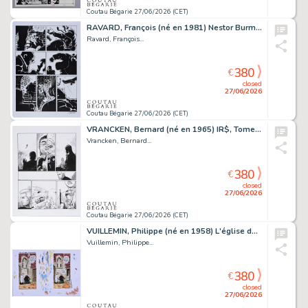
Coutau Bégarie 27/06/2026 (CET)
RAVARD, François (né en 1981) Nestor Burma, Tome 13,...
Ravard, François...
380
€
closed
27/06/2026
Coutau Bégarie 27/06/2026 (CET)
VRANCKEN, Bernard (né en 1965) IR$, Tome 14, Les survivants...
Vrancken, Bernard...
380
€
closed
27/06/2026
Coutau Bégarie 27/06/2026 (CET)
VUILLEMIN, Philippe (né en 1958) L'église dans la tourmente,...
Vuillemin, Philippe...
380
€
closed
27/06/2026