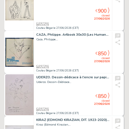
900
€
closed
27/06/2026
Coutau Bégarie 27/06/2026 (CET)
CAZA, Philippe. Artbook 30x30 (Les Humanoïdes Associés,...
Caza, Philippe....
850
€
closed
27/06/2026
Coutau Bégarie 27/06/2026 (CET)
UDERZO. Dessin-dédicace à l'encre sur papier libre,...
Uderzo. Dessin-Dédicace...
850
€
closed
27/06/2026
Coutau Bégarie 27/06/2026 (CET)
KIRAZ (EDMOND KIRAZIAN, DIT. 1923-2020) Les Parisiennes....
Kiraz (Edmond Kirazian,...