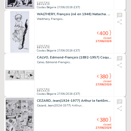
Coutau Bégarie 27/06/2026 (CET)
WALTHERY, François (né en 1946) Natacha. Encre de Chine...
Walthery, François...
400
€
closed
27/06/2026
Coutau Bégarie 27/06/2026 (CET)
CALVO, Edmond-François (1892-1957) Coquin le petit...
Calvo, Edmond-François...
380
€
closed
27/06/2026
Coutau Bégarie 27/06/2026 (CET)
CEZARD, Jean(1924-1977) Arthur le fantôme, Arthur le...
Cezard, Jean(1924-1977) Arthur...
380
€
closed
27/06/2026