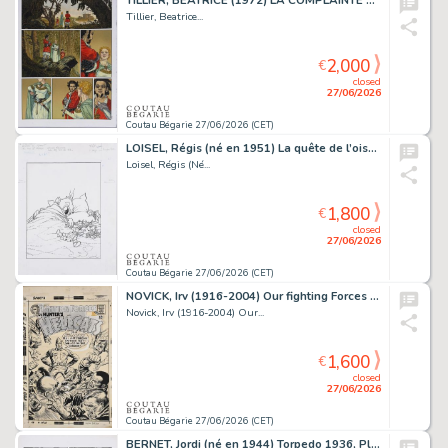
TILLIER, BEATRICE (1972) LA COMPLAINTE DES LANDES PERDUES,...
Tillier, Beatrice...
2,000
€
closed
27/06/2026
Coutau Bégarie 27/06/2026 (CET)
LOISEL, Régis (né en 1951) La quête de l’oiseau du...
Loisel, Régis (Né...
1,800
€
closed
27/06/2026
Coutau Bégarie 27/06/2026 (CET)
NOVICK, Irv (1916-2004) Our fighting Forces n°111,...
Novick, Irv (1916-2004) Our...
1,600
€
closed
27/06/2026
Coutau Bégarie 27/06/2026 (CET)
BERNET, Jordi (né en 1944) Torpedo 1936, Plus dure...