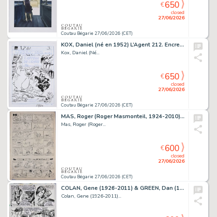
650
€
closed
27/06/2026
Coutau Bégarie 27/06/2026 (CET)
KOX, Daniel (né en 1952) L’Agent 212. Encre de Chine...
Kox, Daniel (Né...
650
€
closed
27/06/2026
Coutau Bégarie 27/06/2026 (CET)
MAS, Roger (Roger Masmonteil, 1924-2010) Pif le chien…Au...
Mas, Roger (Roger...
600
€
closed
27/06/2026
Coutau Bégarie 27/06/2026 (CET)
COLAN, Gene (1926-2011) & GREEN, Dan (1952-2023) Docteur...
Colan, Gene (1926-2011)...