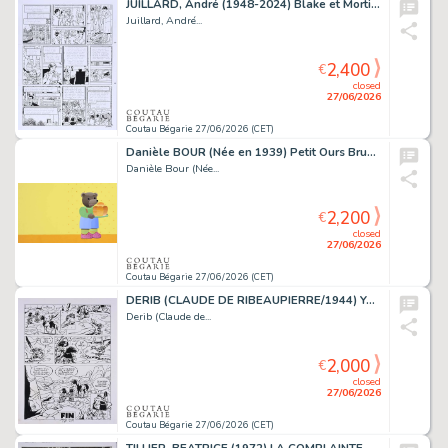
JUILLARD, André (1948-2024) Blake et Mortimer, T.24,...
Juillard, André...
2,400
€
closed
27/06/2026
Coutau Bégarie 27/06/2026 (CET)
Danièle BOUR (Née en 1939) Petit Ours Brun n°337. Petit...
Danièle Bour (Née...
2,200
€
closed
27/06/2026
Coutau Bégarie 27/06/2026 (CET)
DERIB (CLAUDE DE RIBEAUPIERRE/1944) Yakari Tome 27,...
Derib (Claude de...
2,000
€
closed
27/06/2026
Coutau Bégarie 27/06/2026 (CET)