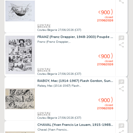
900
€
closed
27/06/2026
Coutau Bégarie 27/06/2026 (CET)
FRANZ (Franz Drappier, 1948-2003) Poupée d'ivoire,...
Franz (Franz Drappier,...
900
€
closed
27/06/2026
Coutau Bégarie 27/06/2026 (CET)
RABOY, Mac (1914-1967) Flash Gordon, Sunday page du...
Raboy, Mac (1914-1967) Flash...
900
€
closed
27/06/2026
Coutau Bégarie 27/06/2026 (CET)
CHAVAL (Yvan Francis Le Louarn, 1915-1968) Le portrait...
Chaval (Yvan Francis...