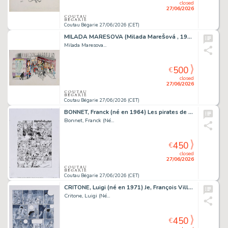
closed
27/06/2026
Coutau Bégarie 27/06/2026 (CET)
MILADA MARESOVA (Milada Marešová , 1901-1987) Paris-Soir,...
Milada Maresova...
500
€
closed
27/06/2026
Coutau Bégarie 27/06/2026 (CET)
BONNET, Franck (né en 1964) Les pirates de Barbaria,...
Bonnet, Franck (Né...
450
€
closed
27/06/2026
Coutau Bégarie 27/06/2026 (CET)
CRITONE, Luigi (né en 1971) Je, François Villon, Tome...
Critone, Luigi (Né...
450
€