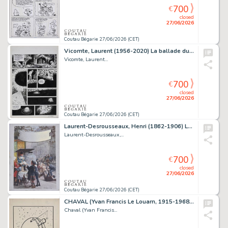
700
€
closed
27/06/2026
Coutau Bégarie 27/06/2026 (CET)
Vicomte, Laurent (1956-2020) La ballade du bout du...
Vicomte, Laurent...
700
€
closed
27/06/2026
Coutau Bégarie 27/06/2026 (CET)
Laurent-Desrousseaux, Henri (1862-1906) La vente du...
Laurent-Desrousseaux,...
700
€
closed
27/06/2026
Coutau Bégarie 27/06/2026 (CET)
CHAVAL (Yvan Francis Le Louarn, 1915-1968) L'Observatoire. Encre...
Chaval (Yvan Francis...