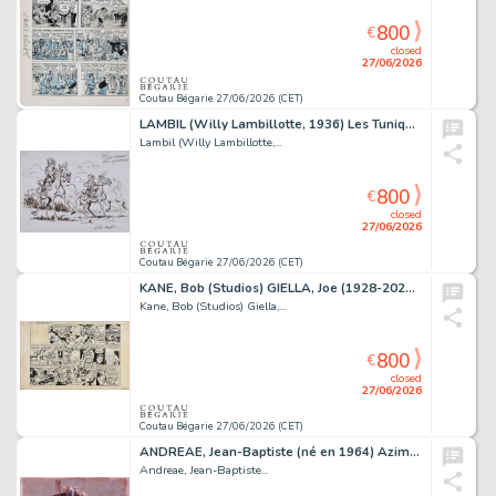
800
€
closed
27/06/2026
Coutau Bégarie 27/06/2026 (CET)
LAMBIL (Willy Lambillotte, 1936) Les Tuniques bleues....
Lambil (Willy Lambillotte,...
800
€
closed
27/06/2026
Coutau Bégarie 27/06/2026 (CET)
KANE, Bob (Studios) GIELLA, Joe (1928-2023) Batman,...
Kane, Bob (Studios) Giella,...
800
€
closed
27/06/2026
Coutau Bégarie 27/06/2026 (CET)
ANDREAE, Jean-Baptiste (né en 1964) Azimut : Manie...
Andreae, Jean-Baptiste...