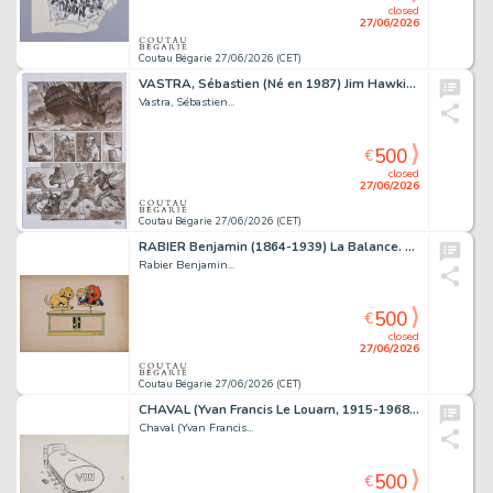
closed
27/06/2026
Coutau Bégarie 27/06/2026 (CET)
VASTRA, Sébastien (Né en 1987) Jim Hawkins, Tome 3,...
Vastra, Sébastien...
500
€
closed
27/06/2026
Coutau Bégarie 27/06/2026 (CET)
RABIER Benjamin (1864-1939) La Balance. Encre de Chine...
Rabier Benjamin...
500
€
closed
27/06/2026
Coutau Bégarie 27/06/2026 (CET)
CHAVAL (Yvan Francis Le Louarn, 1915-1968) Le Vin....
Chaval (Yvan Francis...
500
€