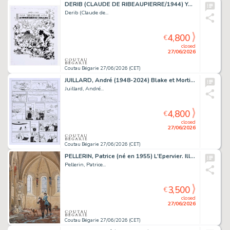
DERIB (CLAUDE DE RIBEAUPIERRE/1944) Yakari, Tome 26,...
Derib (Claude de...
4,800
€
closed
27/06/2026
Coutau Bégarie 27/06/2026 (CET)
JUILLARD, André (1948-2024) Blake et Mortimer, T.23,...
Juillard, André...
4,800
€
closed
27/06/2026
Coutau Bégarie 27/06/2026 (CET)
PELLERIN, Patrice (né en 1955) L'Epervier. Illustration...
Pellerin, Patrice...
3,500
€
closed
27/06/2026
Coutau Bégarie 27/06/2026 (CET)