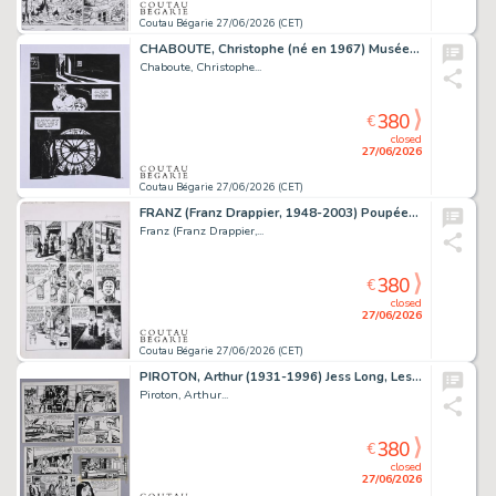
Coutau Bégarie 27/06/2026 (CET)
CHABOUTE, Christophe (né en 1967) Musée, planche 102....
Chaboute, Christophe...
380
€
closed
27/06/2026
Coutau Bégarie 27/06/2026 (CET)
FRANZ (Franz Drappier, 1948-2003) Poupées d’ivoire...
Franz (Franz Drappier,...
380
€
closed
27/06/2026
Coutau Bégarie 27/06/2026 (CET)
PIROTON, Arthur (1931-1996) Jess Long, Les nouveaux...
Piroton, Arthur...
380
€
closed
27/06/2026