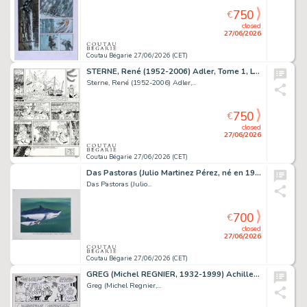
750
€
closed
27/06/2026
Coutau Bégarie 27/06/2026 (CET)
STERNE, René (1952-2006) Adler, Tome 1, L’avion du...
Sterne, René (1952-2006) Adler,...
750
€
closed
27/06/2026
Coutau Bégarie 27/06/2026 (CET)
Das Pastoras (Julio Martinez Pérez, né en 1956) Illustration...
Das Pastoras (Julio...
700
€
closed
27/06/2026
Coutau Bégarie 27/06/2026 (CET)
GREG (Michel REGNIER, 1932-1999) Achille Talon, Tome...
Greg (Michel Regnier,...