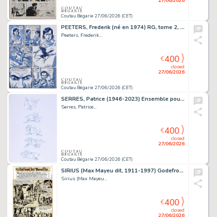
27/06/2026
Coutau Bégarie 27/06/2026 (CET)
PEETERS, Frederik (né en 1974) RG, tome 2, planche...
Peeters, Frederik...
400
€
closed
27/06/2026
Coutau Bégarie 27/06/2026 (CET)
SERRES, Patrice (1946-2023) Ensemble pour un projet...
Serres, Patrice...
400
€
closed
27/06/2026
Coutau Bégarie 27/06/2026 (CET)
SIRIUS (Max Mayeu dit, 1911-1997) Godefroid de Bouillon,...
Sirius (Max Mayeu...
400
€
closed
27/06/2026