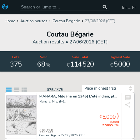
En → Fr
Home
Auction houses
Coutau Bégarie
27/06/2026 (CET)
Coutau Bégarie
Auction results •
27/06/2026 (CET)
Lots
Sold
Sale Total
Highest Sale
375
68
114
520
5
000
,
,
%
€
€
Sort by
375
/
375
MANARA, Milo (né en 1945) L'été indien, planche 23. Encre...
Manara, Milo (Né...
5,000
€
closed
27/06/2026
Coutau Bégarie 27/06/2026 (CET)