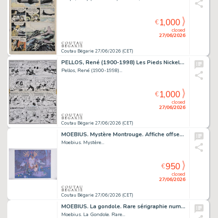
1,000
€
closed
27/06/2026
Coutau Bégarie 27/06/2026 (CET)
PELLOS, René (1900-1998) Les Pieds Nickelés n°63,...
Pellos, René (1900-1998)...
1,000
€
closed
27/06/2026
Coutau Bégarie 27/06/2026 (CET)
MOEBIUS. Mystère Montrouge. Affiche offset signée,...
Moebius. Mystère...
950
€
closed
27/06/2026
Coutau Bégarie 27/06/2026 (CET)
MOEBIUS. La gondole. Rare sérigraphie numérotée /20...
Moebius. La Gondole. Rare...