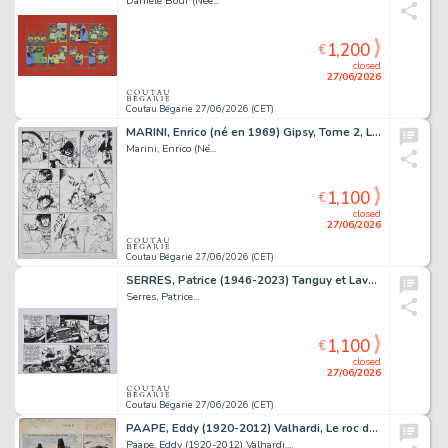
Danièle Bour (Née...
1,200
€
closed
27/06/2026
Coutau Bégarie 27/06/2026 (CET)
MARINI, Enrico (né en 1969) Gipsy, Tome 2, Les feux...
Marini, Enrico (Né...
1,100
€
closed
27/06/2026
Coutau Bégarie 27/06/2026 (CET)
SERRES, Patrice (1946-2023) Tanguy et Laverdure, Tome...
Serres, Patrice...
1,100
€
closed
27/06/2026
Coutau Bégarie 27/06/2026 (CET)
PAAPE, Eddy (1920-2012) Valhardi, Le roc du diable,...
Paape, Eddy (1920-2012) Valhardi,...