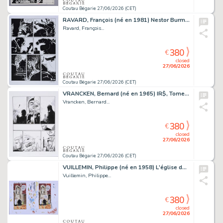
Coutau Bégarie 27/06/2026 (CET)
RAVARD, François (né en 1981) Nestor Burma, Tome 13,...
Ravard, François...
380
€
closed
27/06/2026
Coutau Bégarie 27/06/2026 (CET)
VRANCKEN, Bernard (né en 1965) IR$, Tome 14, Les survivants...
Vrancken, Bernard...
380
€
closed
27/06/2026
Coutau Bégarie 27/06/2026 (CET)
VUILLEMIN, Philippe (né en 1958) L'église dans la tourmente,...
Vuillemin, Philippe...
380
€
closed
27/06/2026