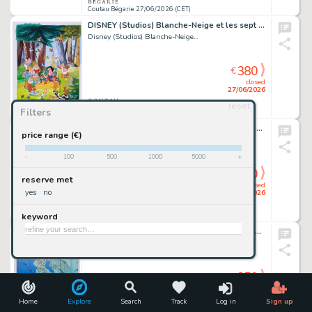
Coutau Bégarie 27/06/2026 (CET)
DISNEY (Studios) Blanche-Neige et les sept nains. Gouache...
Disney (Studios) Blanche-Neige...
380
€
closed
27/06/2026
reset
Filters
Coutau Bégarie 27/06/2026 (CET)
MINUS, WALTER (né en 1958) Le selfie. Gouache sur...
price range (€)
Minus, Walter (Né...
-
100
500
1000
5000
+
380
€
reserve met
closed
yes
no
27/06/2026
keyword
Coutau Bégarie 27/06/2026 (CET)
MOEBIUS. Le désir. Sérigraphie n/150 et signée. Cette...
Moebius. Le Désir....
350
€
closed
27/06/2026
Home
Explore
Search
Track
Log in
Sign up