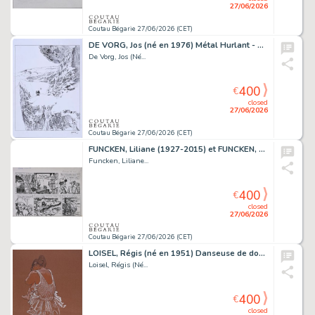
27/06/2026
Coutau Bégarie 27/06/2026 (CET)
DE VORG, Jos (né en 1976) Métal Hurlant - Exolove,...
De Vorg, Jos (Né...
400
€
closed
27/06/2026
Coutau Bégarie 27/06/2026 (CET)
FUNCKEN, Liliane (1927-2015) et FUNCKEN, Fred (1921-2013) Capitan...
Funcken, Liliane...
400
€
closed
27/06/2026
Coutau Bégarie 27/06/2026 (CET)
LOISEL, Régis (né en 1951) Danseuse de dos. Mine de...
Loisel, Régis (Né...
400
€
closed