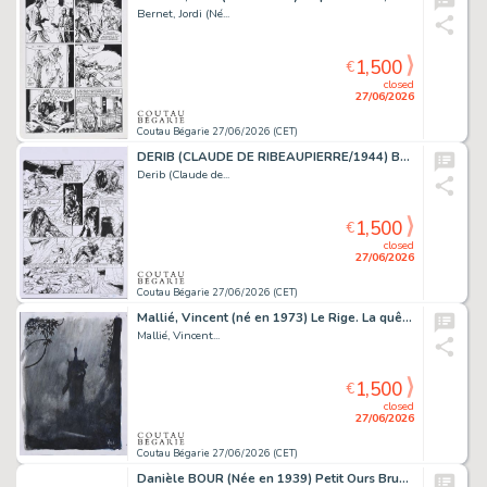
Bernet, Jordi (Né...
1,500
€
closed
27/06/2026
Coutau Bégarie 27/06/2026 (CET)
DERIB (CLAUDE DE RIBEAUPIERRE/1944) Buddy Longway,...
Derib (Claude de...
1,500
€
closed
27/06/2026
Coutau Bégarie 27/06/2026 (CET)
Mallié, Vincent (né en 1973) Le Rige. La quête de l’oiseau...
Mallié, Vincent...
1,500
€
closed
27/06/2026
Coutau Bégarie 27/06/2026 (CET)
Danièle BOUR (Née en 1939) Petit Ours Brun n° 254....