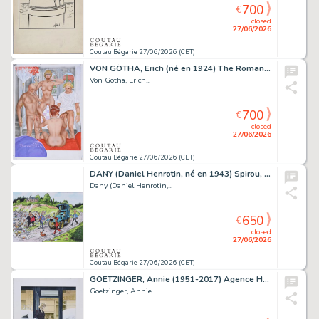
700
€
closed
27/06/2026
Coutau Bégarie 27/06/2026 (CET)
VON GÖTHA, Erich (né en 1924) The Roman life of Laura. Encres...
Von Götha, Erich...
700
€
closed
27/06/2026
Coutau Bégarie 27/06/2026 (CET)
DANY (Daniel Henrotin, né en 1943) Spirou, La gorgone...
Dany (Daniel Henrotin,...
650
€
closed
27/06/2026
Coutau Bégarie 27/06/2026 (CET)
GOETZINGER, Annie (1951-2017) Agence Hardy, illustration...
Goetzinger, Annie...