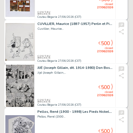
closed
27/06/2026
Coutau Bégarie 27/06/2026 (CET)
CUVILLIER, Maurice (1897-1957) Perlin et Pinpin, les...
Cuvillier, Maurice...
500
€
closed
27/06/2026
Coutau Bégarie 27/06/2026 (CET)
JIJÉ (Joseph Gillain, dit. 1914-1980) Don Bosco, planche...
Jijé (Joseph Gillain,...
500
€
closed
27/06/2026
Coutau Bégarie 27/06/2026 (CET)
Pellos, René (1900 - 1998) Les Pieds Nickelés Encre...
Pellos, René (1900...
500
€