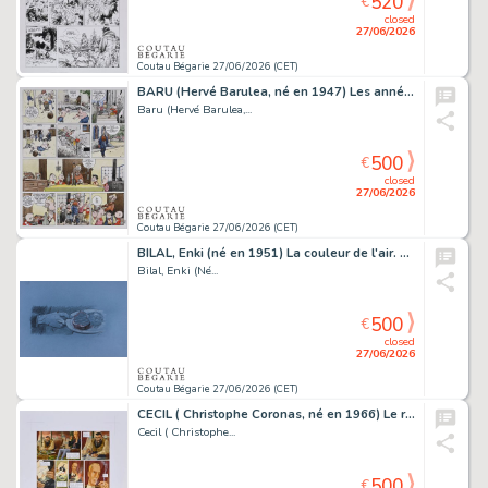
520
€
closed
27/06/2026
Coutau Bégarie 27/06/2026 (CET)
BARU (Hervé Barulea, né en 1947) Les années Spoutnik,...
Baru (Hervé Barulea,...
500
€
closed
27/06/2026
Coutau Bégarie 27/06/2026 (CET)
BILAL, Enki (né en 1951) La couleur de l'air. Fusain...
Bilal, Enki (Né...
500
€
closed
27/06/2026
Coutau Bégarie 27/06/2026 (CET)
CECIL ( Christophe Coronas, né en 1966) Le réseau Bombyce,...
Cecil ( Christophe...
500
€