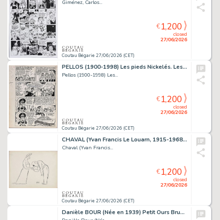
Giménez, Carlos...
1,200
€
closed
27/06/2026
Coutau Bégarie 27/06/2026 (CET)
PELLOS (1900-1998) Les pieds Nickelés. Les pieds nickelés...
Pellos (1900-1998) Les...
1,200
€
closed
27/06/2026
Coutau Bégarie 27/06/2026 (CET)
CHAVAL (Yvan Francis Le Louarn, 1915-1968) Le Diamant. Encre...
Chaval (Yvan Francis...
1,200
€
closed
27/06/2026
Coutau Bégarie 27/06/2026 (CET)
Danièle BOUR (Née en 1939) Petit Ours Brun n° 322....