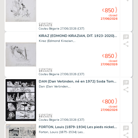
850
€
closed
27/06/2026
Coutau Bégarie 27/06/2026 (CET)
KIRAZ (EDMOND KIRAZIAN, DIT. 1923-2020) Les Parisiennes....
Kiraz (Edmond Kirazian,...
850
€
closed
27/06/2026
Coutau Bégarie 27/06/2026 (CET)
DAN (Dan Verlinden, né en 1972) Soda Tome 13, Résurrection,...
Dan (Dan Verlinden,...
800
€
closed
27/06/2026
Coutau Bégarie 27/06/2026 (CET)
FORTON, Louis (1879-1934) Les pieds nickelés. Encre...
Forton, Louis (1879-1934) Les...