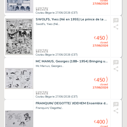
closed
27/06/2026
Coutau Bégarie 27/06/2026 (CET)
SWOLFS, Yves (Né en 1955) Le prince de la nuit, T2,...
Swolfs, Yves (Né...
450
€
closed
27/06/2026
Coutau Bégarie 27/06/2026 (CET)
MC MANUS, Georges (188– 1954) Bringing up father /...
Mc Manus, Georges...
450
€
closed
27/06/2026
Coutau Bégarie 27/06/2026 (CET)
FRANQUIN/ DEGOTTE/ JIDEHEM Ensemble de dessins-dédicaces...
Franquin/ Degotte/...
400
€
closed