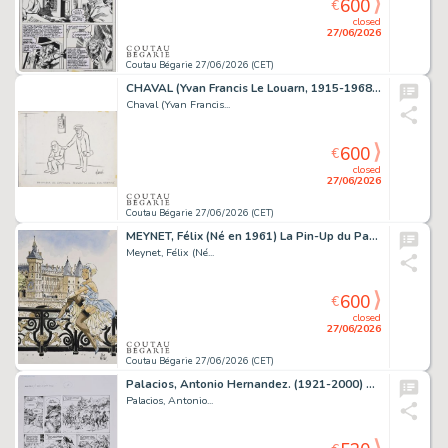
600
€
closed
27/06/2026
Coutau Bégarie 27/06/2026 (CET)
CHAVAL (Yvan Francis Le Louarn, 1915-1968) Releveur...
Chaval (Yvan Francis...
600
€
closed
27/06/2026
Coutau Bégarie 27/06/2026 (CET)
MEYNET, Félix (Né en 1961) La Pin-Up du Palais de Justice....
Meynet, Félix (Né...
600
€
closed
27/06/2026
Coutau Bégarie 27/06/2026 (CET)
Palacios, Antonio Hernandez. (1921-2000) Manos Kelly,...
Palacios, Antonio...