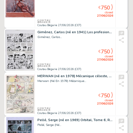
750
€
closed
27/06/2026
Coutau Bégarie 27/06/2026 (CET)
Giménez, Carlos (né en 1941) Los profesionales - Les...
Giménez, Carlos...
750
€
closed
27/06/2026
Coutau Bégarie 27/06/2026 (CET)
MERWAN (né en 1978) Mécanique céleste, Tome 2, planche...
Merwan (Né En 1978) Mécanique...
750
€
closed
27/06/2026
Coutau Bégarie 27/06/2026 (CET)
Pellé, Serge (né en 1969) Orbital, Tome 6, Résistance,...
Pellé, Serge (Né...