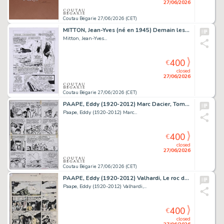
27/06/2026
Coutau Bégarie 27/06/2026 (CET)
MITTON, Jean-Yves (né en 1945) Demain les monstres,...
Mitton, Jean-Yves...
400
€
closed
27/06/2026
Coutau Bégarie 27/06/2026 (CET)
PAAPE, Eddy (1920-2012) Marc Dacier, Tome 6, L'abominable...
Paape, Eddy (1920-2012) Marc...
400
€
closed
27/06/2026
Coutau Bégarie 27/06/2026 (CET)
PAAPE, Eddy (1920-2012) Valhardi, Le roc du diable,...
Paape, Eddy (1920-2012) Valhardi,...
400
€
closed