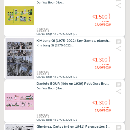
Danièle Bour (Née...
1,500
€
closed
27/06/2026
Coutau Bégarie 27/06/2026 (CET)
KIM Jung Gi (1975-2022) Spy Games, planche originale...
Kim Jung Gi (1975-2022)...
1,300
€
closed
27/06/2026
Coutau Bégarie 27/06/2026 (CET)
Danièle BOUR (Née en 1939) Petit Ours Brun n°123. Petit...
Danièle Bour (Née...
1,300
€
closed
27/06/2026
Coutau Bégarie 27/06/2026 (CET)
Giménez, Carlos (né en 1941) Paracuellos 3, Capitulo...