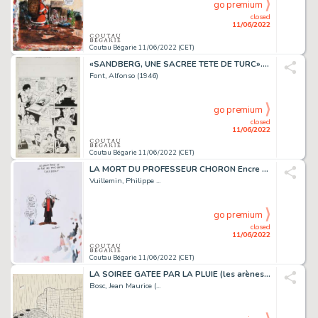
go premium
closed
11/06/2022
Coutau Bégarie 11/06/2022 (CET)
«SANDBERG, UNE SACREE TETE DE TURC». SANDBERG PERE...
Font, Alfonso (1946)
go premium
closed
11/06/2022
Coutau Bégarie 11/06/2022 (CET)
LA MORT DU PROFESSEUR CHORON Encre de Chine, encre...
Vuillemin, Philippe ...
go premium
closed
11/06/2022
Coutau Bégarie 11/06/2022 (CET)
LA SOIREE GATEE PAR LA PLUIE (les arènes) Encre de...
Bosc, Jean Maurice (...