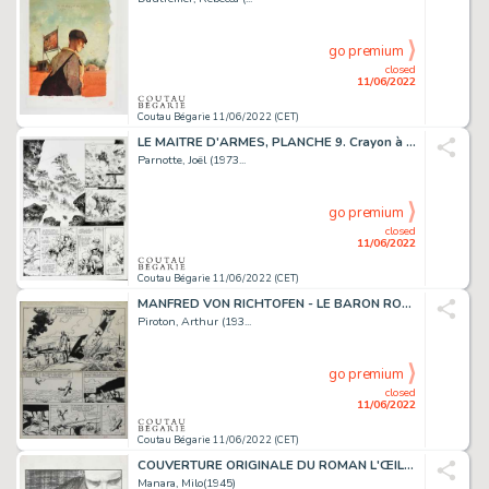
go premium
closed
11/06/2022
Coutau Bégarie 11/06/2022 (CET)
LE MAITRE D'ARMES, PLANCHE 9. Crayon à papier, encre...
Parnotte, Joël (1973...
go premium
closed
11/06/2022
Coutau Bégarie 11/06/2022 (CET)
MANFRED VON RICHTOFEN - LE BARON ROUGE «MANFRED VON...
Piroton, Arthur (193...
go premium
closed
11/06/2022
Coutau Bégarie 11/06/2022 (CET)
COUVERTURE ORIGINALE DU ROMAN L'ŒIL ROUGE. Crayon,...
Manara, Milo(1945)