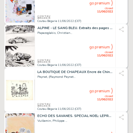
go premium
closed
11/06/2022
Coutau Bégarie 11/06/2022 (CET)
ALPINE - LE SANG BLEU. Extraits des pages 8 et 9 de...
Papazoglakis, Christian...
go premium
closed
11/06/2022
Coutau Bégarie 11/06/2022 (CET)
LA BOUTIQUE DE CHAPEAUX Encre de Chine et crayon sur...
Peynet, (Raymond Peynet...
go premium
closed
11/06/2022
Coutau Bégarie 11/06/2022 (CET)
ECHO DES SAVANES. SPÉCIAL NOËL: LÈPRE OU CHOLÉRA Technique...
Vuillemin, Philippe ...