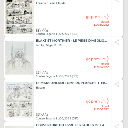
Fournier, Jean Claude...
go premium
closed
11/06/2022
Coutau Bégarie 11/06/2022 (CET)
BLAKE ET MORTIMER - LE PIEGE DIABOLIQUE. Crayonné préparatoire...
Jacobs, Edgar P. (19...
go premium
closed
11/06/2022
Coutau Bégarie 11/06/2022 (CET)
LE MARSUPILAMI TOME 19, PLANCHE 1. Encre de Chine sur...
Batem
go premium
closed
11/06/2022
Coutau Bégarie 11/06/2022 (CET)
COUVERTURE DU LIVRE LES FABLES DE LA FONTAINE, commande...