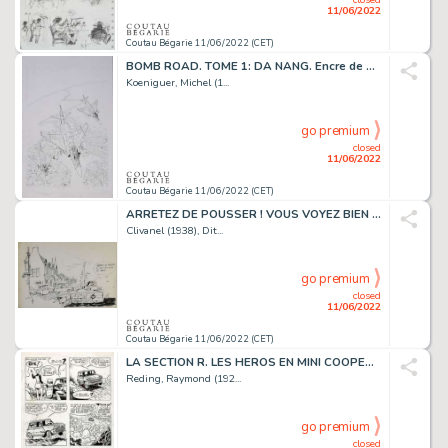
11/06/2022
Coutau Bégarie 11/06/2022 (CET)
BOMB ROAD. TOME 1: DA NANG. Encre de Chine pour l'illustration...
Koeniguer, Michel (1...
go premium
closed
11/06/2022
Coutau Bégarie 11/06/2022 (CET)
ARRETEZ DE POUSSER ! VOUS VOYEZ BIEN QU'ON EST ARRIVES... Encre...
Clivanel (1938), Dit...
go premium
closed
11/06/2022
Coutau Bégarie 11/06/2022 (CET)
LA SECTION R. LES HEROS EN MINI COOPER. Crayon, feutre...
Reding, Raymond (192...
go premium
closed