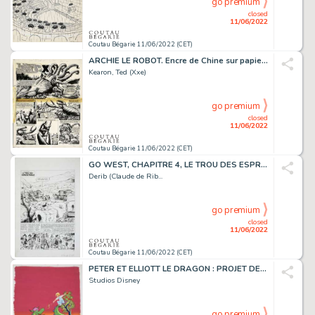
go premium
closed
11/06/2022
Coutau Bégarie 11/06/2022 (CET)
ARCHIE LE ROBOT. Encre de Chine sur papier pour la...
Kearon, Ted (Xxe)
go premium
closed
11/06/2022
Coutau Bégarie 11/06/2022 (CET)
GO WEST, CHAPITRE 4, LE TROU DES ESPRITS PERDUS, PLANCHE...
Derib (Claude de Rib...
go premium
closed
11/06/2022
Coutau Bégarie 11/06/2022 (CET)
PETER ET ELLIOTT LE DRAGON : PROJET DE POSTER. Encre...
Studios Disney
go premium