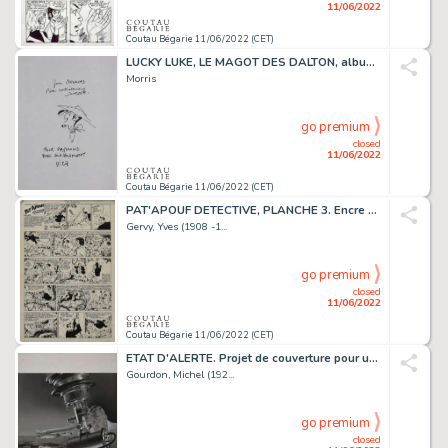
11/06/2022
Coutau Bégarie 11/06/2022 (CET)
LUCKY LUKE, LE MAGOT DES DALTON, album en édition originale...
Morris
go premium
closed
11/06/2022
Coutau Bégarie 11/06/2022 (CET)
PAT'APOUF DETECTIVE, PLANCHE 3. Encre de Chine sur...
Gervy, Yves (1908 -1...
go premium
closed
11/06/2022
Coutau Bégarie 11/06/2022 (CET)
ETAT D'ALERTE. Projet de couverture pour un roman des...
Gourdon, Michel (192...
go premium
closed