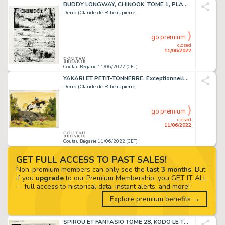
BUDDY LONGWAY, CHINOOK, TOME 1, PLANCHE 1. Encre de...
Derib (Claude de Ribeaupierre,...
go premium
closed
11/06/2022
Coutau Bégarie 11/06/2022 (CET)
YAKARI ET PETIT-TONNERRE. Exceptionnelle illustration...
Derib (Claude de Ribeaupierre,...
go premium
closed
11/06/2022
Coutau Bégarie 11/06/2022 (CET)
GET FULL ACCESS TO PAST SALES!
Non-premium members can only see the
last 3 months
. But
if you
upgrade
to our Premium Membership, you GET IT ALL
-- full access to historical data, instant alerts, and more!
Explore premium benefits →
SPIROU ET FANTASIO TOME 28, KODO LE TYRAN, PAGE 2. Crayon...