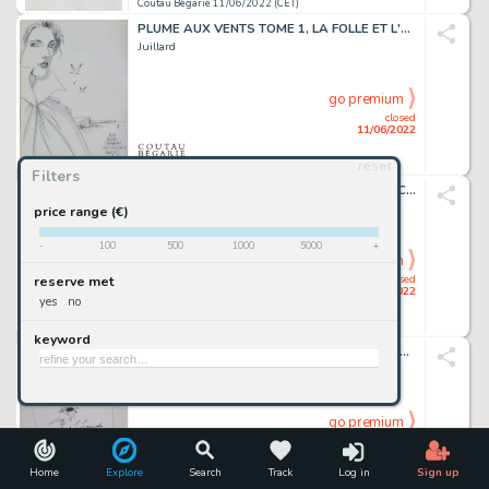
Coutau Bégarie 11/06/2022 (CET)
PLUME AUX VENTS TOME 1, LA FOLLE ET L'ASSASSIN, enrichi...
Juillard
go premium
closed
11/06/2022
reset
Coutau Bégarie 11/06/2022 (CET)
Filters
ILLUSTRATION-DEDICACE FOUFI. Encre de Chine et encre...
Kiko (Roger Camille -...
price range (€)
-
100
500
1000
5000
+
go premium
closed
reserve met
11/06/2022
yes
no
Coutau Bégarie 11/06/2022 (CET)
keyword
BOULE ET BILL, BILL EST MABOUL, album enrichi d'un...
Roba.
go premium
closed
11/06/2022
Home
Explore
Search
Track
Log in
Sign up
Coutau Bégarie 11/06/2022 (CET)