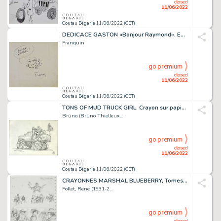
closed
11/06/2022
Coutau Bégarie 11/06/2022 (CET)
DEDICACE GASTON «Bonjour Raymond». Encre de Chine sur...
Franquin
go premium
closed
11/06/2022
Coutau Bégarie 11/06/2022 (CET)
TONS OF MUD TRUCK GIRL. Crayon sur papier, dimensions...
Brüno (Brüno Thielleux...
go premium
closed
11/06/2022
Coutau Bégarie 11/06/2022 (CET)
CRAYONNES MARSHAL BLUEBERRY, Tomes 1 et 2. Sur ordre...
Follet, René (1931-2...
go premium
closed