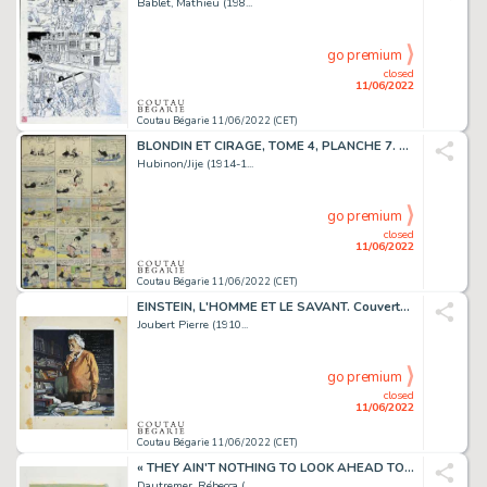
Bablet, Mathieu (198...
go premium
closed
11/06/2022
Coutau Bégarie 11/06/2022 (CET)
BLONDIN ET CIRAGE, TOME 4, PLANCHE 7. Planche issue...
Hubinon/Jije (1914-1...
go premium
closed
11/06/2022
Coutau Bégarie 11/06/2022 (CET)
EINSTEIN, L'HOMME ET LE SAVANT. Couverture Marabout...
Joubert Pierre (1910...
go premium
closed
11/06/2022
Coutau Bégarie 11/06/2022 (CET)
« THEY AIN'T NOTHING TO LOOK AHEAD TO » DES SOURIS...
Dautremer, Rébecca (...