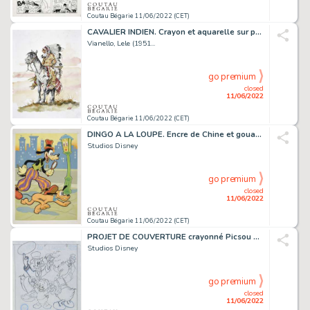
Coutau Bégarie 11/06/2022 (CET)
CAVALIER INDIEN. Crayon et aquarelle sur papier. Signé. Collaborateur...
Vianello, Lele (1951...
go premium
closed
11/06/2022
Coutau Bégarie 11/06/2022 (CET)
DINGO A LA LOUPE. Encre de Chine et gouache sur papier....
Studios Disney
go premium
closed
11/06/2022
Coutau Bégarie 11/06/2022 (CET)
PROJET DE COUVERTURE crayonné Picsou Magazine n°43...
Studios Disney
go premium
closed
11/06/2022