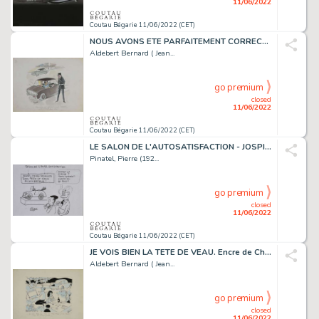
11/06/2022
Coutau Bégarie 11/06/2022 (CET)
NOUS AVONS ETE PARFAITEMENT CORRECTS. Encre de Chine...
Aldebert Bernard ( Jean...
go premium
closed
11/06/2022
Coutau Bégarie 11/06/2022 (CET)
LE SALON DE L'AUTOSATISFACTION - JOSPIN. Feutre sur...
Pinatel, Pierre (192...
go premium
closed
11/06/2022
Coutau Bégarie 11/06/2022 (CET)
JE VOIS BIEN LA TETE DE VEAU. Encre de Chine et aquarelle...
Aldebert Bernard ( Jean...
go premium
closed
11/06/2022