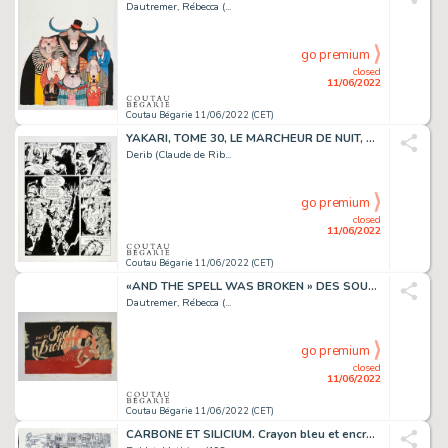
Dautremer, Rébecca (...
go premium
closed
11/06/2022
Coutau Bégarie 11/06/2022 (CET)
YAKARI, TOME 30, LE MARCHEUR DE NUIT, PLANCHE 27. Encre...
Derib (Claude de Rib...
go premium
closed
11/06/2022
Coutau Bégarie 11/06/2022 (CET)
«AND THE SPELL WAS BROKEN » DES SOURIS ET DES HOMMES,...
Dautremer, Rébecca (...
go premium
closed
11/06/2022
Coutau Bégarie 11/06/2022 (CET)
CARBONE ET SILICIUM. Crayon bleu et encre de Chine...