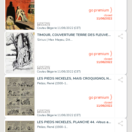
go premium
closed
11/06/2022
Coutau Bégarie 11/06/2022 (CET)
TIMOUR, COUVERTURE TERRE DES FLEUVES. Encre de Chine...
Sirius ( Max Mayeu, Dit....
go premium
closed
11/06/2022
Coutau Bégarie 11/06/2022 (CET)
LES PIEDS NICKELES, MAIS CROQUIGNOL NE S'EN FAISAIT...
Pellos, René (1900-1...
go premium
closed
11/06/2022
Coutau Bégarie 11/06/2022 (CET)
LES PIEDS NICKELES, PLANCHE 44. «Vous avez fait un...
Pellos, René (1900-1...