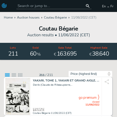
En → Fr
Home
Auction houses
Coutau Bégarie
11/06/2022 (CET)
Coutau Bégarie
Auction results •
11/06/2022 (CET)
Lots
Sold
Sale Total
Highest Sale
211
60
163
695
38
640
,
,
%
€
€
Sort by
211
/
211
YAKARI, TOME 1, YAKARI ET GRAND AIGLE, PAGE 3. Planche...
Derib (Claude de Ribeaupierre,...
go premium
closed
11/06/2022
Coutau Bégarie 11/06/2022 (CET)