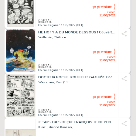
go premium
closed
11/06/2022
Coutau Bégarie 11/06/2022 (CET)
HE HO ! Y A DU MONDE DESSOUS ! Couverture du recueil...
Vuillemin, Philippe ...
go premium
closed
11/06/2022
Coutau Bégarie 11/06/2022 (CET)
DOCTEUR POCHE. KOULLELE! GAG N°6. Encre de Chine sur...
Wasterlain, Marc (19...
go premium
closed
11/06/2022
Coutau Bégarie 11/06/2022 (CET)
JE SUIS TRES DEÇUE FRANÇOIS. JE NE PENSAIS PAS QUE...
Kiraz (Edmond Kirazian,...