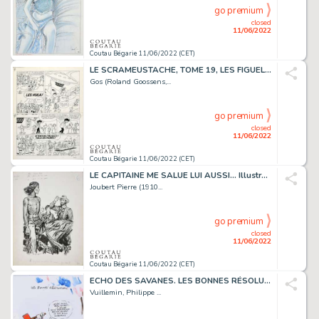
go premium
closed
11/06/2022
Coutau Bégarie 11/06/2022 (CET)
LE SCRAMEUSTACHE, TOME 19, LES FIGUELEUSES, PLANCHE...
Gos (Roland Goossens,...
go premium
closed
11/06/2022
Coutau Bégarie 11/06/2022 (CET)
LE CAPITAINE ME SALUE LUI AUSSI... Illustration pour...
Joubert Pierre (1910...
go premium
closed
11/06/2022
Coutau Bégarie 11/06/2022 (CET)
ECHO DES SAVANES. LES BONNES RÉSOLUTIONS Technique...
Vuillemin, Philippe ...