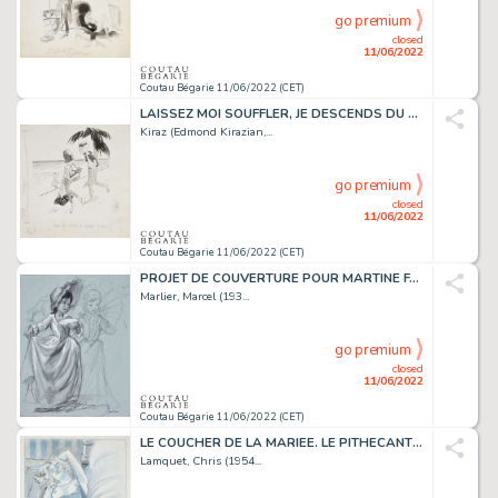
go premium
closed
11/06/2022
Coutau Bégarie 11/06/2022 (CET)
LAISSEZ MOI SOUFFLER, JE DESCENDS DU TRAIN Encre de...
Kiraz (Edmond Kirazian,...
go premium
closed
11/06/2022
Coutau Bégarie 11/06/2022 (CET)
PROJET DE COUVERTURE POUR MARTINE FAIT DU THEATRE Ouvrage...
Marlier, Marcel (193...
go premium
closed
11/06/2022
Coutau Bégarie 11/06/2022 (CET)
LE COUCHER DE LA MARIEE. LE PITHECANTHROPE. Encre de...
Lamquet, Chris (1954...