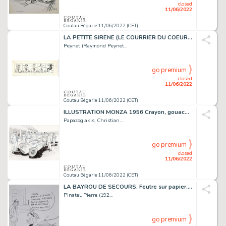
closed
11/06/2022
Coutau Bégarie 11/06/2022 (CET)
LA PETITE SIRENE (LE COURRIER DU COEUR) Encre de Chine...
Peynet (Raymond Peynet...
go premium
closed
11/06/2022
Coutau Bégarie 11/06/2022 (CET)
ILLUSTRATION MONZA 1956 Crayon, gouache blanche, feutre...
Papazoglakis, Christian...
go premium
closed
11/06/2022
Coutau Bégarie 11/06/2022 (CET)
LA BAYROU DE SECOURS. Feutre sur papier. Signé. Dimensions...
Pinatel, Pierre (192...
go premium