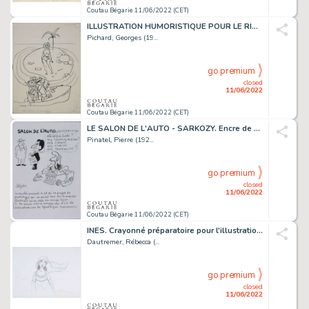
Coutau Bégarie 11/06/2022 (CET)
ILLUSTRATION HUMORISTIQUE POUR LE RIRE Encre de Chine...
Pichard, Georges (19...
go premium
closed
11/06/2022
Coutau Bégarie 11/06/2022 (CET)
LE SALON DE L'AUTO - SARKOZY. Encre de Chine sur papier. Dimensions...
Pinatel, Pierre (192...
go premium
closed
11/06/2022
Coutau Bégarie 11/06/2022 (CET)
INES. Crayonné préparatoire pour l'illustration ayant...
Dautremer, Rébecca (...
go premium
closed
11/06/2022