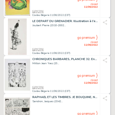
closed
11/06/2022
Coutau Bégarie 11/06/2022 (CET)
LE DEPART DU GRENADIER. Illustration à l'encre de Chine...
Joubert Pierre (1910-2002...
go premium
closed
11/06/2022
Coutau Bégarie 11/06/2022 (CET)
CHRONIQUES BARBARES, PLANCHE 32. Encre de Chine sur...
Mitton Jean Yves (19...
go premium
closed
11/06/2022
Coutau Bégarie 11/06/2022 (CET)
RAPHAËL ET LES TIMBRES. JE BOUQUINE, NOËL 88. Gag de...
Sandron, Jacques (1942...
go premium