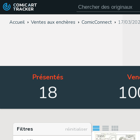
COMiC
ART
TRACKER
Accueil
Ventes aux enchères
ComicConnect
17/03/202
Présentés
Ven
18
10
Filtres
réinitialiser