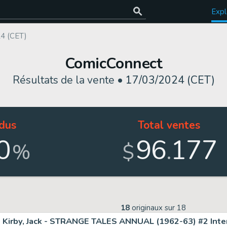
Expl
4 (CET)
ComicConnect
Résultats de la vente •
17/03/2024 (CET)
dus
Total ventes
0
96
177
.
%
$
18
originaux sur
18
Kirby, Jack - STRANGE TALES ANNUAL (1962-63) #2 Inte