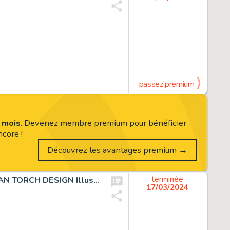
passez premium
s mois
. Devenez membre premium pour bénéficier
core !
Découvrez les avantages premium →
Burgos, Carl - MARVEL MYSTERY COMICS #4 1939 HUMAN TORCH DESIGN Illustration
terminée
17/03/2024