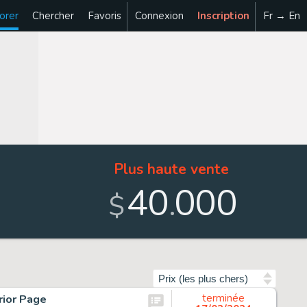
orer
Chercher
Favoris
Connexion
Inscription
Fr → En
Plus haute vente
40
000
.
$
Trier par
rior Page
terminée