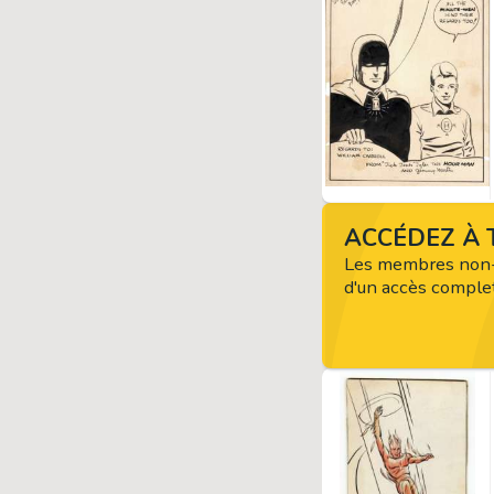
ACCÉDEZ À T
Les membres non-
d'un accès complet