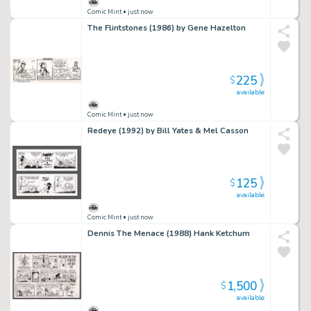
Comic Mint
• just now
The Flintstones (1986) by Gene Hazelton
225
$
available
Comic Mint
• just now
Redeye (1992) by Bill Yates & Mel Casson
125
$
available
Comic Mint
• just now
Dennis The Menace (1988) Hank Ketchum
1,500
$
available