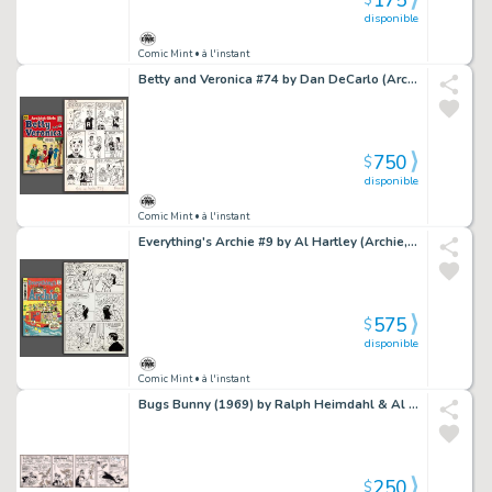
175
$
disponible
Comic Mint
• à l'instant
Betty and Veronica #74 by Dan DeCarlo (Archie, 1962)
750
$
disponible
Comic Mint
• à l'instant
Everything's Archie #9 by Al Hartley (Archie, 1970)
575
$
disponible
Comic Mint
• à l'instant
Bugs Bunny (1969) by Ralph Heimdahl & Al Stoffel
250
$