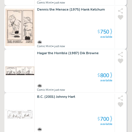
Comic Mint
• just now
Dennis the Menace (1975) Hank Ketchum
750
$
available
Comic Mint
• just now
Hagar the Horrible (1987) Dik Browne
800
$
available
Comic Mint
• just now
B.C. (2001) Johnny Hart
700
$
available