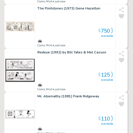
Comic Mint
• just now
The Flintstones (1973) Gene Hazelton
750
$
available
Comic Mint
• just now
Redeye (1992) by Bill Yates & Mel Casson
125
$
available
Comic Mint
• just now
Mr. Abernathy (1981) Frank Ridgeway
110
$
available