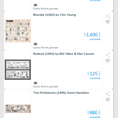
available
Comic Mint
• just now
Blondie (1962) by Chic Young
1,400
$
available
Comic Mint
• just now
Redeye (1992) by Bill Yates & Mel Casson
125
$
available
Comic Mint
• just now
The Flintstones (1965) Gene Hazelton
880
$
available