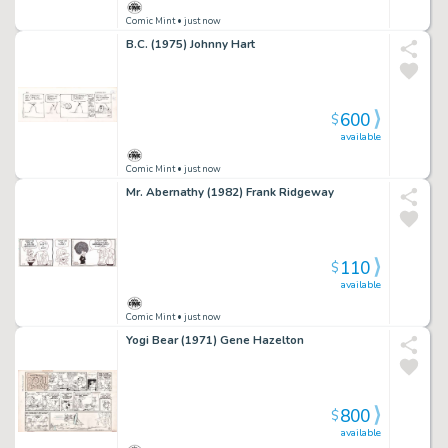
Comic Mint
• just now
B.C. (1975) Johnny Hart
600
$
available
Comic Mint
• just now
Mr. Abernathy (1982) Frank Ridgeway
110
$
available
Comic Mint
• just now
Yogi Bear (1971) Gene Hazelton
800
$
available