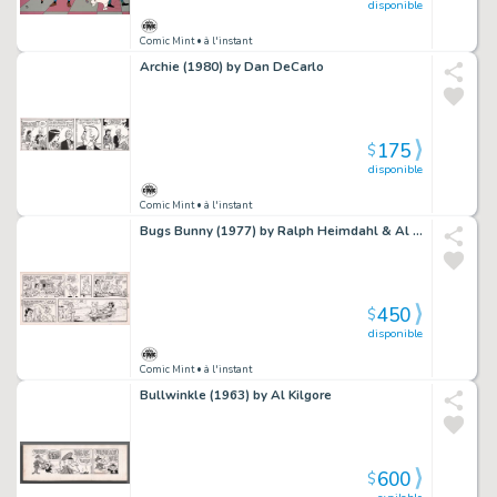
disponible
Comic Mint
• à l'instant
Archie (1980) by Dan DeCarlo
175
$
disponible
Comic Mint
• à l'instant
Bugs Bunny (1977) by Ralph Heimdahl & Al Stoffel
450
$
disponible
Comic Mint
• à l'instant
Bullwinkle (1963) by Al Kilgore
600
$