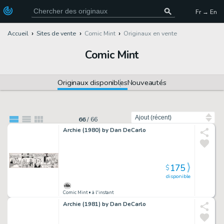
Fr → En
Accueil
Sites de vente
Comic Mint
Originaux en vente
Comic Mint
Originaux disponibles
Nouveautés
Trier par
66
/
66
Archie (1980) by Dan DeCarlo
175
$
disponible
Comic Mint
• à l'instant
Archie (1981) by Dan DeCarlo