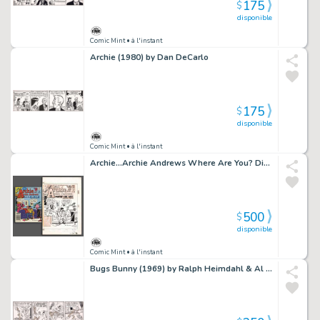
175
$
disponible
Comic Mint
• à l'instant
Archie (1980) by Dan DeCarlo
175
$
disponible
Comic Mint
• à l'instant
Archie...Archie Andrews Where Are You? Digest Magazine #50 by Dan DeCarlo (Archie, 1987)
500
$
disponible
Comic Mint
• à l'instant
Bugs Bunny (1969) by Ralph Heimdahl & Al Stoffel