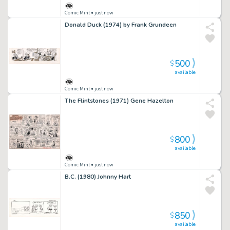
Comic Mint
• just now
Donald Duck (1974) by Frank Grundeen
500
$
available
Comic Mint
• just now
The Flintstones (1971) Gene Hazelton
800
$
available
Comic Mint
• just now
B.C. (1980) Johnny Hart
850
$
available