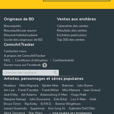
Originaux de BD
Ventes aux enchères
Nouveautés
Calendrier des ventes
Nouveautés par source
Résultats des ventes
Résumé hebdomadaire
Enchères particuliers
Guide des originaux de BD
Top 300 des ventes
ComicArtTracker
Contactez-nous
A propos de ComicArtTracker
FAQ
Conditions d'utilisation
Confidentialité
Suivez-nous sur Facebook
Artistes, personnages et séries populaires
Moebius
Mike Mignola
Spider-Man
Batman
John Byrne
Jim Lee
Frank Frazetta
Frank Miller
Milo Manara
Jean Giraud
Jack Kirby
Art Adams
Astonishing X-Men
Hugo Pratt
Marjane Satrapi
John Buscema
Enki Bilal
Les X-Men
Hulk
Bruce Timm
Rip Kirby
B.P.R.D.
Bernie Wrightson
Juanjo Guarnido
Superman
Kim Jung Gi
Gabriele Dell'Otto
Akira Toriyama
Star Wars
Voir toutes les tendances