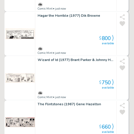
Comic Mint
• just now
Hagar the Horrible (1977) Dik Browne
800
$
available
Comic Mint
• just now
Wizard of Id (1977) Brant Parker & Johnny Hart
750
$
available
Comic Mint
• just now
The Flintstones (1967) Gene Hazelton
660
$
available