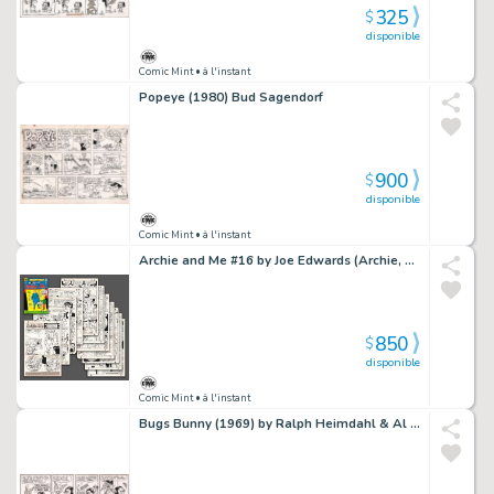
325
$
disponible
Comic Mint
• à l'instant
Popeye (1980) Bud Sagendorf
900
$
disponible
Comic Mint
• à l'instant
Archie and Me #16 by Joe Edwards (Archie, 1967)
850
$
disponible
Comic Mint
• à l'instant
Bugs Bunny (1969) by Ralph Heimdahl & Al Stoffel