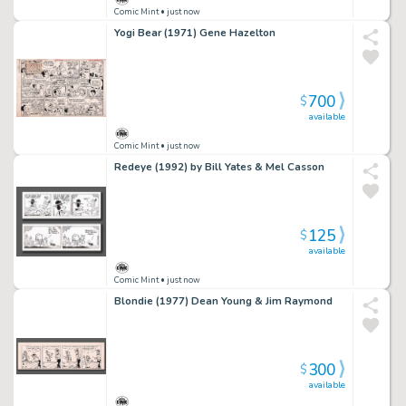
Comic Mint
• just now
Yogi Bear (1971) Gene Hazelton
700
$
available
Comic Mint
• just now
Redeye (1992) by Bill Yates & Mel Casson
125
$
available
Comic Mint
• just now
Blondie (1977) Dean Young & Jim Raymond
300
$
available