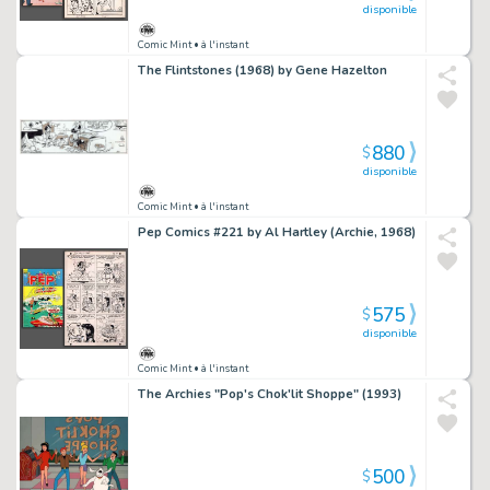
disponible
Comic Mint
• à l'instant
The Flintstones (1968) by Gene Hazelton
880
$
disponible
Comic Mint
• à l'instant
Pep Comics #221 by Al Hartley (Archie, 1968)
575
$
disponible
Comic Mint
• à l'instant
The Archies "Pop's Chok'lit Shoppe" (1993)
500
$