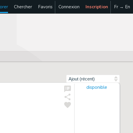
orer
Chercher
Favoris
Connexion
Inscription
Fr → En
Trier par
disponible