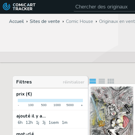
COMiC
ART
TRACKER
Accueil
Sites de vente
Comic House
Originaux en ven
Filtres
réinitialiser
prix (€)
-
100
500
1000
5000
+
ajouté il y a...
6h
12h
1j
3j
1sem
1m
mot-clé