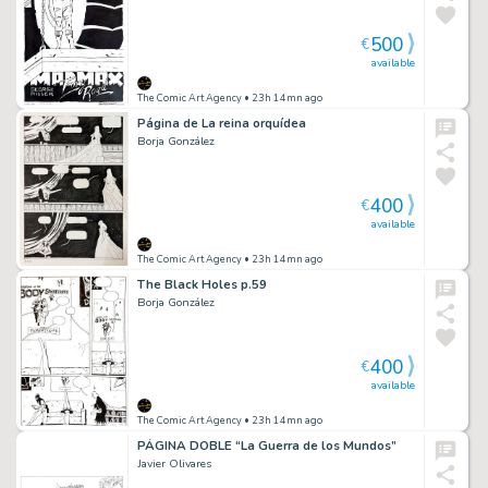
500
€
available
The Comic Art Agency
• 23h 14mn ago
Página de La reina orquídea
Borja González
400
€
available
The Comic Art Agency
• 23h 14mn ago
The Black Holes p.59
Borja González
400
€
available
The Comic Art Agency
• 23h 14mn ago
PÁGINA DOBLE “La Guerra de los Mundos”
Javier Olivares