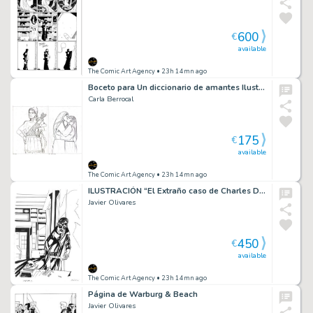
600
€
available
The Comic Art Agency
• 23h 14mn ago
Boceto para Un diccionario de amantes Ilustración
Carla Berrocal
175
€
available
The Comic Art Agency
• 23h 14mn ago
ILUSTRACIÓN “El Extraño caso de Charles Dexter Ward” de HP Lovecraft
Javier Olivares
450
€
available
The Comic Art Agency
• 23h 14mn ago
Página de Warburg & Beach
Javier Olivares