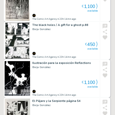
1,100
€
available
The Comic Art Agency
• 23h 14mn ago
The black holes / A gift for a ghost p.66
Borja González
450
€
available
The Comic Art Agency
• 23h 14mn ago
Ilustración para la exposición Reflections
Borja González
1,100
€
available
The Comic Art Agency
• 23h 14mn ago
El Pájaro y la Serpiente página 54
Borja González