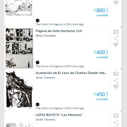
800
€
available
The Comic Art Agency
• 23h 14mn ago
Página de Grito Nocturno 110
Borja González
400
€
available
The Comic Art Agency
• 23h 14mn ago
Ilustración de El caso de Charles Dexter Ward, de HP Lovecraft
Javier Olivares
450
€
available
The Comic Art Agency
• 23h 14mn ago
LÁPIZ BOCETO “Las Meninas”
Javier Olivares