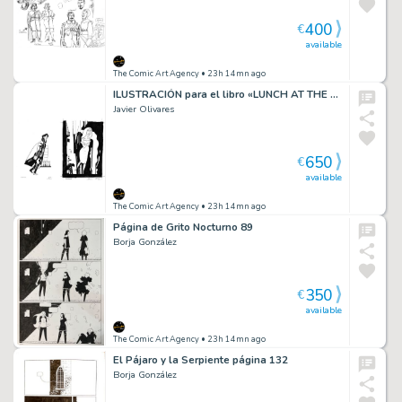
400
€
available
The Comic Art Agency
• 23h 14mn ago
ILUSTRACIÓN para el libro «LUNCH AT THE GOTHAM CAFÉ» (Almuerzo en el Gotham Café), de Stephen King.
Javier Olivares
650
€
available
The Comic Art Agency
• 23h 14mn ago
Página de Grito Nocturno 89
Borja González
350
€
available
The Comic Art Agency
• 23h 14mn ago
El Pájaro y la Serpiente página 132
Borja González