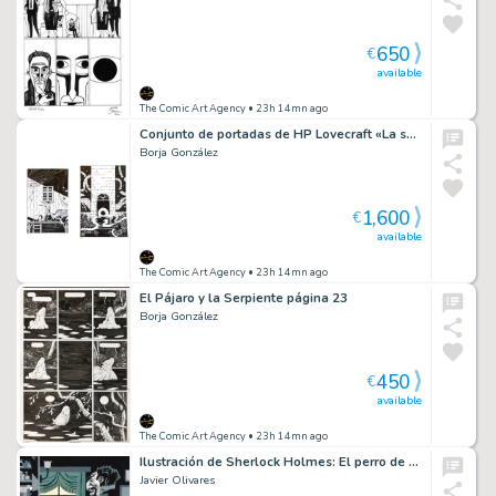
650
€
available
The Comic Art Agency
• 23h 14mn ago
Conjunto de portadas de HP Lovecraft «La sombra sobre Innsmouth» y «Libro de lugares comunes».
Borja González
1,600
€
available
The Comic Art Agency
• 23h 14mn ago
El Pájaro y la Serpiente página 23
Borja González
450
€
available
The Comic Art Agency
• 23h 14mn ago
Ilustración de Sherlock Holmes: El perro de los Baskerville
Javier Olivares