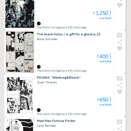
1,250
€
available
The Comic Art Agency
• 23h 14mn ago
The black holes / A gift for a ghost p.22
Borja González
400
€
available
The Comic Art Agency
• 23h 14mn ago
PÁGINA “Warburg&Beach”
Javier Olivares
650
€
available
The Comic Art Agency
• 23h 14mn ago
Mad Max Furiosa Poster
Carla Berrocal