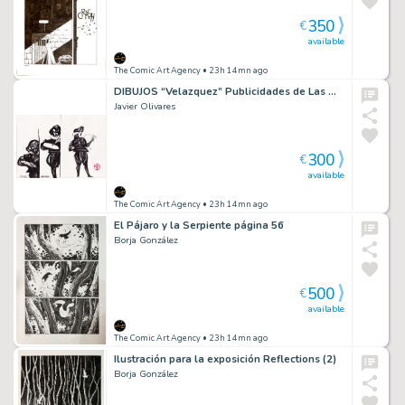
350
€
available
The Comic Art Agency
• 23h 14mn ago
DIBUJOS “Velazquez” Publicidades de Las Meninas
Javier Olivares
300
€
available
The Comic Art Agency
• 23h 14mn ago
El Pájaro y la Serpiente página 56
Borja González
500
€
available
The Comic Art Agency
• 23h 14mn ago
Ilustración para la exposición Reflections (2)
Borja González