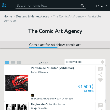
En → Fr
Home
Dealers & Marketplaces
The Comic Art Agency
Available
comic art
The Comic Art Agency
Comic art for sale
New comic art
Sort by
27
/
27
Portada de “El Rito” (Valdemar)
Javier Olivares
1,500
€
available
The Comic Art Agency
• 23h 14mn ago
Página de Grito Nocturno
Borja González