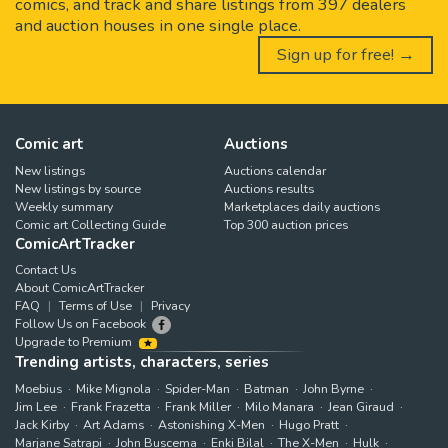
comics, and track and share listings from 397 dealers
and auction houses in one single place.
Sign up for free! →
Comic art
Auctions
New listings
Auctions calendar
New listings by source
Auctions results
Weekly summary
Marketplaces daily auctions
Comic art Collecting Guide
Top 300 auction prices
ComicArtTracker
Contact Us
About ComicArtTracker
FAQ
Terms of Use
Privacy
Follow Us on Facebook
Upgrade to Premium
Trending artists, characters, series
Moebius
Mike Mignola
Spider-Man
Batman
John Byrne
Jim Lee
Frank Frazetta
Frank Miller
Milo Manara
Jean Giraud
Jack Kirby
Art Adams
Astonishing X-Men
Hugo Pratt
Marjane Satrapi
John Buscema
Enki Bilal
The X-Men
Hulk