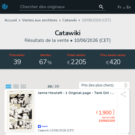
Fr → En
Accueil
Ventes aux enchères
Catawiki
10/06/2026 (CET)
Catawiki
Résultats de la vente •
10/06/2026 (CET)
Présentés
Vendus
Total ventes
Plus haute vente
39
67
2
205
420
.
%
€
€
Trier par
39
/
39
Jamie Hewlett - 1 Original page - Tank Girl - The Odissey - 1995
1,900
€
terminée
10/06/2026
Catawiki 10/06/2026 (CET)