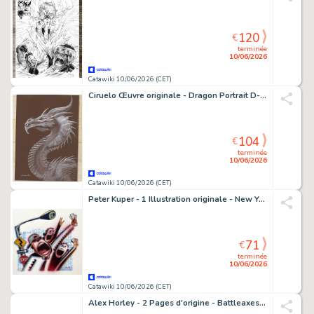
120
€
terminée
10/06/2026
Catawiki 10/06/2026 (CET)
Ciruelo Œuvre originale - Dragon Portrait D-405d – Hand Signed Original Gouache Artwork
104
€
terminée
10/06/2026
Catawiki 10/06/2026 (CET)
Peter Kuper - 1 Illustration originale - New York Times Magazine - 1994
71
€
terminée
10/06/2026
Catawiki 10/06/2026 (CET)
Alex Horley - 2 Pages d'origine - Battleaxes - #3 - 2000