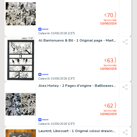
70
€
terminée
10/06/2026
Catawiki 10/06/2026 (CET)
Al Barrionuevo & Bit - 1 Original page - Martian Manhunter
63
€
terminée
10/06/2026
Catawiki 10/06/2026 (CET)
Alex Horley - 2 Pages d'origine - Battleaxes - #3 - 2000
62
€
terminée
10/06/2026
Catawiki 10/06/2026 (CET)
Laurent, Libessart - 1 Original colour drawing - The Silver Surfer - Le surfer d'argent - 2011