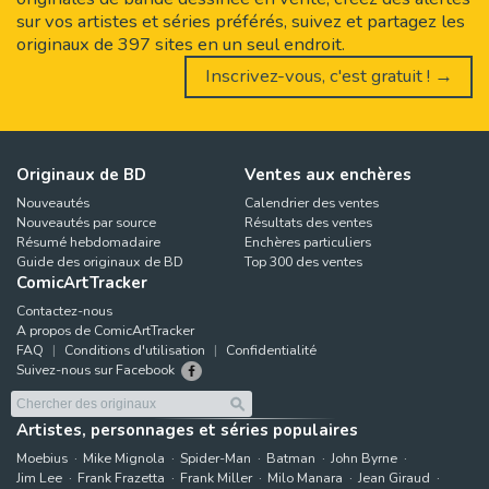
sur vos artistes et séries préférés, suivez et partagez les
originaux de 397 sites en un seul endroit.
Inscrivez-vous, c'est gratuit ! →
Originaux de BD
Ventes aux enchères
Nouveautés
Calendrier des ventes
Nouveautés par source
Résultats des ventes
Résumé hebdomadaire
Enchères particuliers
Guide des originaux de BD
Top 300 des ventes
ComicArtTracker
Contactez-nous
A propos de ComicArtTracker
FAQ
Conditions d'utilisation
Confidentialité
Suivez-nous sur Facebook
Artistes, personnages et séries populaires
Moebius
Mike Mignola
Spider-Man
Batman
John Byrne
Jim Lee
Frank Frazetta
Frank Miller
Milo Manara
Jean Giraud