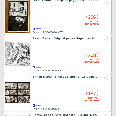
Goran Parlov - 1 Original page - The Punisher
286
€
terminée
10/06/2026
Catawiki 10/06/2026 (CET)
Sears, Bart - 1 Original page - Superman & Wonder Woman - #1 - The New 52 - Futures End
208
€
terminée
10/06/2026
Catawiki 10/06/2026 (CET)
Simon Bisley - 2 Pages d'origine - 13 Coins - #6
187
€
terminée
10/06/2026
Catawiki 10/06/2026 (CET)
Sergio Bleda Œuvre originale - Elektra “Danger” – Hand Signed Original Watercolor Artwork