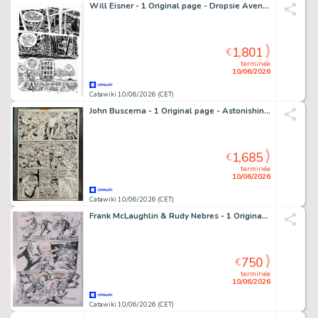
Will Eisner - 1 Original page - Dropsie Avenue - 1994
1,801
€
terminée
10/06/2026
Catawiki 10/06/2026 (CET)
John Buscema - 1 Original page - Astonishing Tales - Astonishing Tales - 1970
1,685
€
terminée
10/06/2026
Catawiki 10/06/2026 (CET)
Frank McLaughlin & Rudy Nebres - 1 Original page - Iron Fist - Deatly hands of Kung Fu #10 - 1975
750
€
terminée
10/06/2026
Catawiki 10/06/2026 (CET)