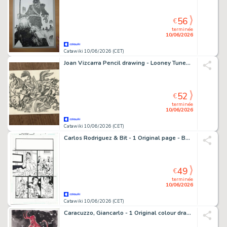
56
€
terminée
10/06/2026
Catawiki 10/06/2026 (CET)
Joan Vizcarra Pencil drawing - Looney Tunes Family Portrait – Hand Signed Original Artwork
52
€
terminée
10/06/2026
Catawiki 10/06/2026 (CET)
Carlos Rodriguez & Bit - 1 Original page - Batman and the Outsiders - #2 Page 8
49
€
terminée
10/06/2026
Catawiki 10/06/2026 (CET)
Caracuzzo, Giancarlo - 1 Original colour drawing - Hellboy - 2025