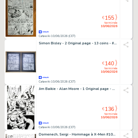
155
€
terminée
10/06/2026
Catawiki 10/06/2026 (CET)
Simon Bisley - 2 Original page - 13 coins - #2 - 2014
140
€
terminée
10/06/2026
Catawiki 10/06/2026 (CET)
Jim Baikie - Alan Moore - 1 Original page - Deathblow - Birth of Byblow Genevieve Cay - 1999
136
€
terminée
10/06/2026
Catawiki 10/06/2026 (CET)
Domenech, Sergi - Hommage à X-Men #101 (Après Dave Cockrum) - Hand Signed Original Ink Artwork