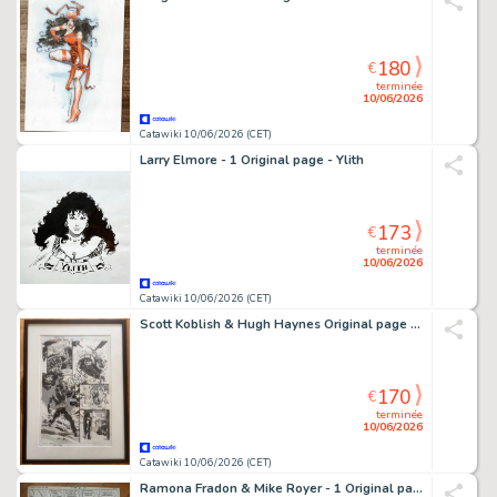
180
€
terminée
10/06/2026
Catawiki 10/06/2026 (CET)
Larry Elmore - 1 Original page - Ylith
173
€
terminée
10/06/2026
Catawiki 10/06/2026 (CET)
Scott Koblish & Hugh Haynes Original page - The Punisher - The Punisher: War Journal #65 - 1994
170
€
terminée
10/06/2026
Catawiki 10/06/2026 (CET)
Ramona Fradon & Mike Royer - 1 Original page - Plastic Man - 1978