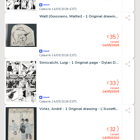
Catawiki 14/05/2026 (CET)
Walt (Goossens, Walter) - 1 Original drawing - Le Scrameustache - 1999
35
€
closed
14/05/2026
Catawiki 14/05/2026 (CET)
Siniscalchi, Luigi - 1 Original page - Dylan Dog #105 - "L'orrenda invasione" - 1995
33
€
closed
14/05/2026
Catawiki 14/05/2026 (CET)
Viriez, André - 1 Original drawing - L'Assiette au beurre - Grippesou - 1905
32
€
closed
14/05/2026