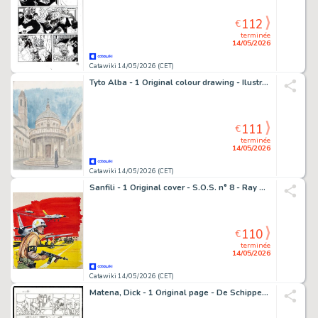
112
€
terminée
14/05/2026
Catawiki 14/05/2026 (CET)
Tyto Alba - 1 Original colour drawing - Ilustracion para el diario El País - Lo que Roma esconde (Manuel Vilas) - 2021
111
€
terminée
14/05/2026
Catawiki 14/05/2026 (CET)
Sanfili - 1 Original cover - S.O.S. n° 8 - Ray Halcotan - 1959
110
€
terminée
14/05/2026
Catawiki 14/05/2026 (CET)
Matena, Dick - 1 Original page - De Schippers van de Kameleon - 2014