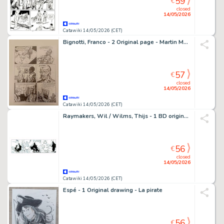
59
€
closed
14/05/2026
Catawiki 14/05/2026 (CET)
Bignotti, Franco - 2 Original page - Martin Mystère - #40 La reincarnazione di Annabel Lee - 1985
57
€
closed
14/05/2026
Catawiki 14/05/2026 (CET)
Raymakers, Wil / Wilms, Thijs - 1 BD originale - Boes - 1989
56
€
closed
14/05/2026
Catawiki 14/05/2026 (CET)
Espé - 1 Original drawing - La pirate
56
€