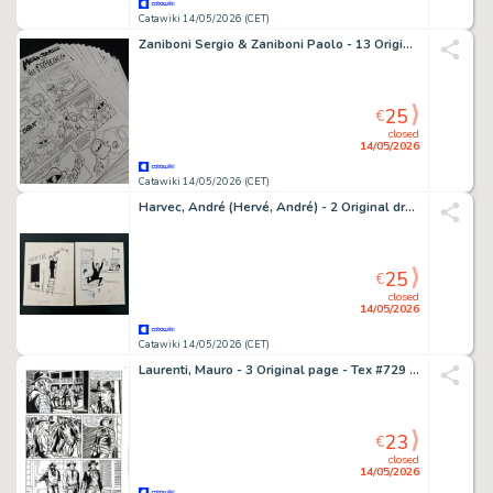
Catawiki 14/05/2026 (CET)
Zaniboni Sergio & Zaniboni Paolo - 13 Original page - Widget: Un alieno per amico
25
€
closed
14/05/2026
Catawiki 14/05/2026 (CET)
Harvec, André (Hervé, André) - 2 Original drawing - France soir
25
€
closed
14/05/2026
Catawiki 14/05/2026 (CET)
Laurenti, Mauro - 3 Original page - Tex #729 - "Rapina a Nogales" - 2021
23
€
closed
14/05/2026