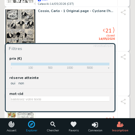
Catawiki 14/05/2026 (CET)
Cossio, Carlo - 1 Original page - Cyclone l'homme atomique n°10. page de titre - Tulipan le félon - 1947
21
€
closed
14/05/2026
réinitialiser
Filtres
Catawiki 14/05/2026 (CET)
Torti, Rodolfo - 2 Original page - Martin Mystere #153 - "Diavoli dell'Inferno!" - 1994
prix (€)
-
100
500
1000
5000
+
21
€
réserve atteinte
closed
oui
non
14/05/2026
mot-clé
Catawiki 14/05/2026 (CET)
Bernat - Page originale + 2 BD - Monsters - Bicho´s school
20
€
closed
14/05/2026
Accueil
Explorer
Chercher
Favoris
Connexion
Inscription