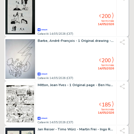
200
€
terminée
14/05/2026
Catawiki 14/05/2026 (CET)
Barbe, André-François - 1 Original drawing - Humour - Amadeus - 1980
200
€
terminée
14/05/2026
Catawiki 14/05/2026 (CET)
Mitton, Jean-Yves - 1 Original page - Ben Hur T2 - Quintus Arrius - 2009
185
€
terminée
14/05/2026
Catawiki 14/05/2026 (CET)
Jan Reiser - Timo Würz - Martin Frei - Ingo Römling - 4 Original drawing - Illustrationen deutscher Comiczeichner