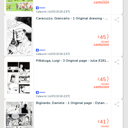
14/05/2026
Catawiki 14/05/2026 (CET)
Caracuzzo, Giancarlo - 1 Original drawing - Tex - 2026
45
€
closed
14/05/2026
Catawiki 14/05/2026 (CET)
Pittaluga, Luigi - 3 Original page - Julia #291 - "Uomo d'onore" - 2022
45
€
closed
14/05/2026
Catawiki 14/05/2026 (CET)
Bigliardo, Daniele - 1 Original page - Dylan Dog #216 - "Il grimorio maledetto" - 2004
41
€
closed