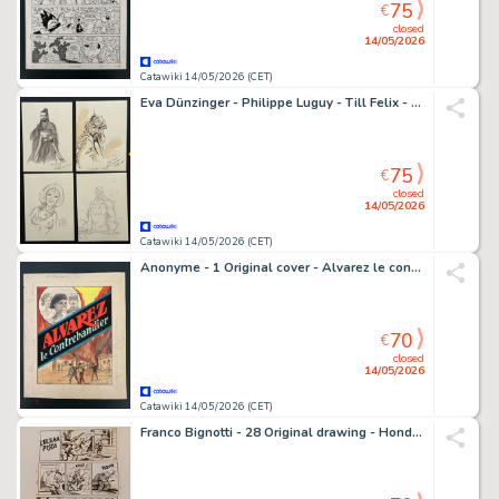
75
€
closed
14/05/2026
Catawiki 14/05/2026 (CET)
Eva Dünzinger - Philippe Luguy - Till Felix - Boris Kiseliki - 4 Original drawing - Illustrationen internationaler Comiczeichner
75
€
closed
14/05/2026
Catawiki 14/05/2026 (CET)
Anonyme - 1 Original cover - Alvarez le contrebandier - 1947
70
€
closed
14/05/2026
Catawiki 14/05/2026 (CET)
Franco Bignotti - 28 Original drawing - Hondo Serie Falco - L'ultima pista - 1957