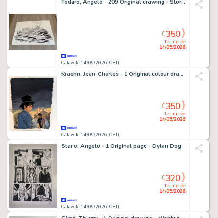
Todaro, Angelo - 209 Original drawing - Storia della Magna Grecia - Il Sogno e la Storia - 2010
350
€
terminée
14/05/2026
Catawiki 14/05/2026 (CET)
Kraehn, Jean-Charles - 1 Original colour drawing - Bout d'Homme T5, projet de couverture - 2007
350
€
terminée
14/05/2026
Catawiki 14/05/2026 (CET)
Stano, Angelo - 1 Original page - Dylan Dog
320
€
terminée
14/05/2026
Catawiki 14/05/2026 (CET)