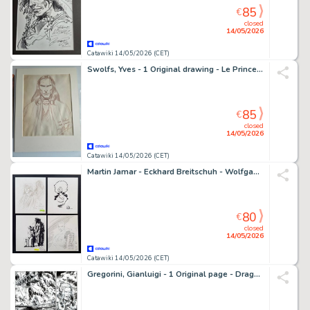
85
€
closed
14/05/2026
Catawiki 14/05/2026 (CET)
Swolfs, Yves - 1 Original drawing - Le Prince de la nuit - 1997
85
€
closed
14/05/2026
Catawiki 14/05/2026 (CET)
Martin Jamar - Eckhard Breitschuh - Wolfgang Keller - Dinter - 4 Original drawing - Illustrationen deutscher Comiczeichner
80
€
closed
14/05/2026
Catawiki 14/05/2026 (CET)
Gregorini, Gianluigi - 1 Original page - Dragonero #52 - "Silenzio bianco" - 2017