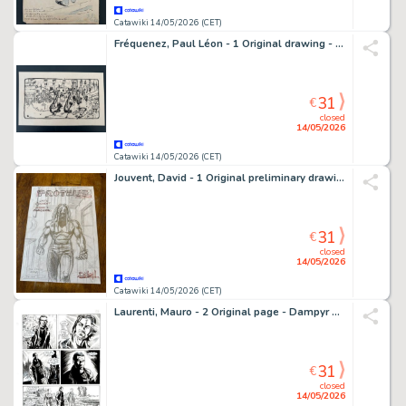
Catawiki 14/05/2026 (CET)
Fréquenez, Paul Léon - 1 Original drawing - L'Assiette au beurre - Concours de saxophones - 1910
31
€
closed
14/05/2026
Catawiki 14/05/2026 (CET)
Jouvent, David - 1 Original preliminary drawing - Proteus - Projet de couverture - 2001
31
€
closed
14/05/2026
Catawiki 14/05/2026 (CET)
Laurenti, Mauro - 2 Original page - Dampyr #170 - "Zarema!" - 2014
31
€
closed
14/05/2026