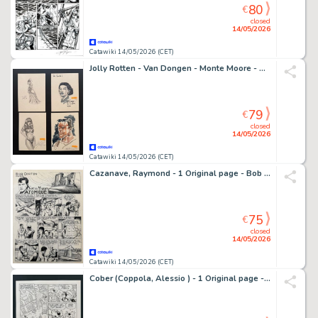
80
€
closed
14/05/2026
Catawiki 14/05/2026 (CET)
Jolly Rotten - Van Dongen - Monte Moore - Timo Würz - 4 Original drawing - Illustrationen internationaler Comiczeichner
79
€
closed
14/05/2026
Catawiki 14/05/2026 (CET)
Cazanave, Raymond - 1 Original page - Bob Corton - Sous-marin atomique - 1960
75
€
closed
14/05/2026
Catawiki 14/05/2026 (CET)
Cober (Coppola, Alessio ) - 1 Original page - Pif n°1150 - D'ArtaPif - 1991