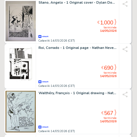
Stano, Angelo - 1 Original cover - Dylan Dog - #215 "Il Pozzo degli Inganni" - 2004
1,000
€
terminée
14/05/2026
Catawiki 14/05/2026 (CET)
Roi, Corrado - 1 Original page - Nathan Never Gigante #17 - "I giorni della maschera" - 2014
690
€
terminée
14/05/2026
Catawiki 14/05/2026 (CET)
Walthéry, François - 1 Original drawing - Natacha - Le muret - 2020
567
€
terminée
14/05/2026
Catawiki 14/05/2026 (CET)