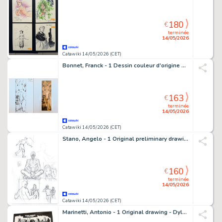
180
€
terminée
14/05/2026
Catawiki 14/05/2026 (CET)
Bonnet, Franck - 1 Dessin couleur d'origine + bleu de coloriage - Attila... Mon Amour - Lupa la louve - 4e plat de couverture - 1998
163
€
terminée
14/05/2026
Catawiki 14/05/2026 (CET)
Stano, Angelo - 1 Original preliminary drawing - Dylan Dog
160
€
terminée
14/05/2026
Catawiki 14/05/2026 (CET)
Marinetti, Antonio - 1 Original drawing - Dylan Dog - The Rocky Horror Picture Show - 2026