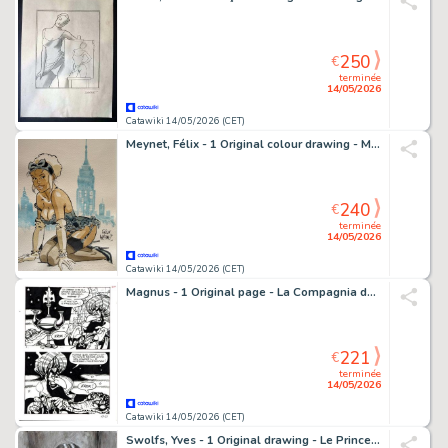
250
€
terminée
14/05/2026
Catawiki 14/05/2026 (CET)
Meynet, Félix - 1 Original colour drawing - Mirabelle à New-York
240
€
terminée
14/05/2026
Catawiki 14/05/2026 (CET)
Magnus - 1 Original page - La Compagnia della Forca #17 - "I Due Genii Siamesi" - 1978
221
€
terminée
14/05/2026
Catawiki 14/05/2026 (CET)
Swolfs, Yves - 1 Original drawing - Le Prince de la nuit - 2000