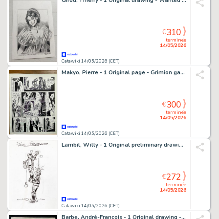
Girod, Thierry - 1 Original drawing - Wanted - Rosita - 2023
310
€
terminée
14/05/2026
Catawiki 14/05/2026 (CET)
Makyo, Pierre - 1 Original page - Grimion gant de cuir T3 - La Petite Mort, planche 26 - 1987
300
€
terminée
14/05/2026
Catawiki 14/05/2026 (CET)
Lambil, Willy - 1 Original preliminary drawing - Les Tuniques Bleues - Projet de couverture Spirou - 2014
272
€
terminée
14/05/2026
Catawiki 14/05/2026 (CET)
Barbe, André-François - 1 Original drawing - Humour - Portrait d’une inconnue - 1990