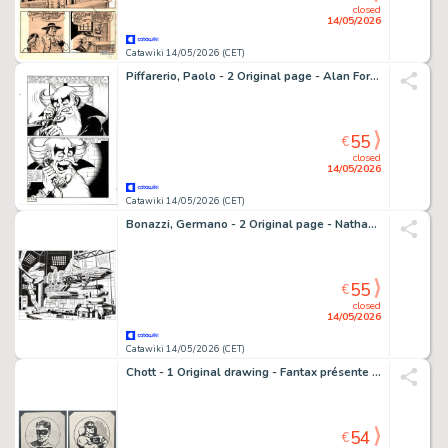
closed
14/05/2026
Catawiki 14/05/2026 (CET)
Piffarerio, Paolo - 2 Original page - Alan Ford #117 - "Superciuk vive ancora" - 1979
55
€
closed
14/05/2026
Catawiki 14/05/2026 (CET)
Bonazzi, Germano - 2 Original page - Nathan Never Missione Giove #1 - "La squadra Hawks" - 2021
55
€
closed
14/05/2026
Catawiki 14/05/2026 (CET)
Chott - 1 Original drawing - Fantax présente Big bill le casseur - 1950
54
€