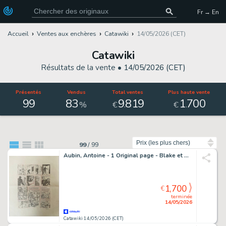
Fr → En
Accueil
Ventes aux enchères
Catawiki
14/05/2026 (CET)
Catawiki
Résultats de la vente •
14/05/2026 (CET)
Présentés
Vendus
Total ventes
Plus haute vente
99
83
9
819
1
700
.
.
%
€
€
Trier par
99
/
99
Aubin, Antoine - 1 Original page - Blake et Mortimer T29 - Huit heures à Berlin - 2022
1,700
€
terminée
14/05/2026
Catawiki 14/05/2026 (CET)