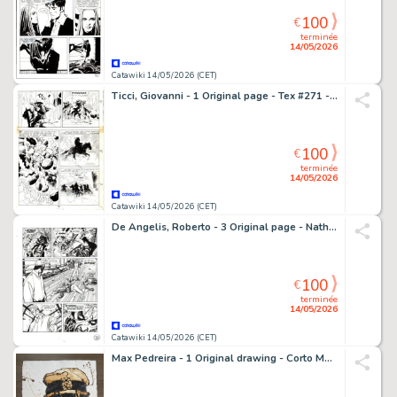
100
€
terminée
14/05/2026
Catawiki 14/05/2026 (CET)
Ticci, Giovanni - 1 Original page - Tex #271 - "Bandoleros!" - 1983
100
€
terminée
14/05/2026
Catawiki 14/05/2026 (CET)
De Angelis, Roberto - 3 Original page - Nathan Never #188 - "i figli dell'Apocalisse" - 2006
100
€
terminée
14/05/2026
Catawiki 14/05/2026 (CET)
Max Pedreira - 1 Original drawing - Corto Maltese - Omaggio a Hugo Pratt - 2023