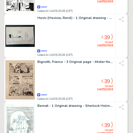
14/05/2026
Catawiki 14/05/2026 (CET)
Hoviv (Hovivia, René) - 1 Original drawing - Paris Match - Soyez Bref
39
€
closed
14/05/2026
Catawiki 14/05/2026 (CET)
Bignotti, Franco - 3 Original page - Mister No - n. 182 " Tempesta sul Kenia" - 1990
39
€
closed
14/05/2026
Catawiki 14/05/2026 (CET)
Bernat - 1 Original drawing - Sherlock Holmes - The Legend
39
€
closed