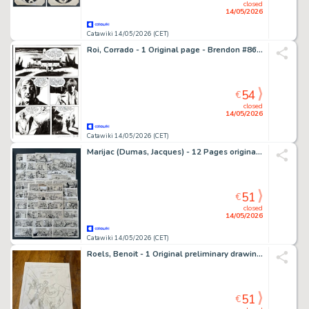
closed
14/05/2026
Catawiki 14/05/2026 (CET)
Roi, Corrado - 1 Original page - Brendon #86 - "La strega d'inverno" - 2012
54
€
closed
14/05/2026
Catawiki 14/05/2026 (CET)
Marijac (Dumas, Jacques) - 12 Pages originales remontées - Jim Boum au Mexique - Le défilé de la Louve - 1977
51
€
closed
14/05/2026
Catawiki 14/05/2026 (CET)
Roels, Benoit - 1 Original preliminary drawing - Bleu lézard T2 - Poings liés - 1999
51
€