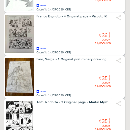
14/05/2026
Catawiki 14/05/2026 (CET)
Franco Bignotti - 4 Original page - Piccolo Ranger - Avventura in Messico - 1969
36
€
closed
14/05/2026
Catawiki 14/05/2026 (CET)
Fino, Serge - 1 Original preliminary drawing - La couronne de foudre - Projet de couverture - 2001
35
€
closed
14/05/2026
Catawiki 14/05/2026 (CET)
Torti, Rodolfo - 3 Original page - Martin Mystere #323 - "I trentasei giusti" - 2012
35
€
closed
14/05/2026