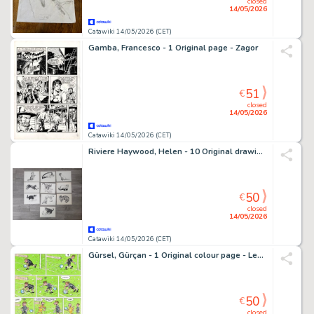
closed
14/05/2026
Catawiki 14/05/2026 (CET)
Gamba, Francesco - 1 Original page - Zagor
51
€
closed
14/05/2026
Catawiki 14/05/2026 (CET)
Riviere Haywood, Helen - 10 Original drawing - Looking After Cats - 1973
50
€
closed
14/05/2026
Catawiki 14/05/2026 (CET)
Gürsel, Gürçan - 1 Original colour page - Les Foot furieux T11 - 2009
50
€
closed