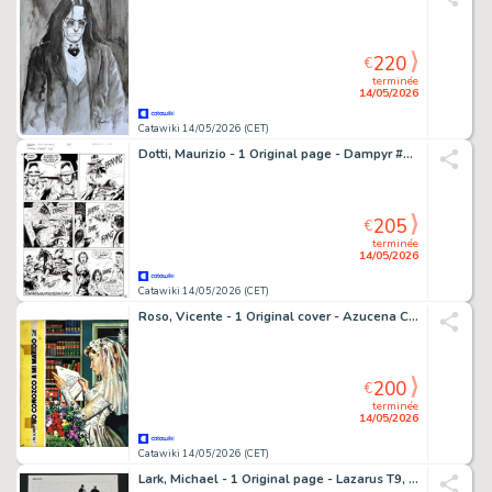
220
€
terminée
14/05/2026
Catawiki 14/05/2026 (CET)
Dotti, Maurizio - 1 Original page - Dampyr #29 - "Arizona killers" - 2002
205
€
terminée
14/05/2026
Catawiki 14/05/2026 (CET)
Roso, Vicente - 1 Original cover - Azucena Collection - #78 "No conozco a mi marido"
200
€
terminée
14/05/2026
Catawiki 14/05/2026 (CET)
Lark, Michael - 1 Original page - Lazarus T9, planche 05 - 2013