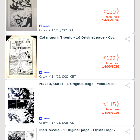
130
€
terminée
14/05/2026
Catawiki 14/05/2026 (CET)
Colantuoni, Tiberio - 16 Original page - Cucciolo #1 - "Fuga in la...continua" - 1963
122
€
terminée
14/05/2026
Catawiki 14/05/2026 (CET)
Nizzoli, Marco - 1 Original page - Fondazione Babele
115
€
terminée
14/05/2026
Catawiki 14/05/2026 (CET)
Mari, Nicola - 1 Original page - Dylan Dog Speciale #23 - "L'angelo caduto" - 2009