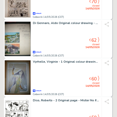
70
€
closed
14/05/2026
Catawiki 14/05/2026 (CET)
Di Gennaro, Aldo Original colour drawing - Corriere dei Piccoli - Storia di Roma - 1965
62
€
closed
14/05/2026
Catawiki 14/05/2026 (CET)
Vyrhelle, Virginie - 1 Original colour drawing - Les Chroniques d'Arcea
60
€
closed
14/05/2026
Catawiki 14/05/2026 (CET)
Diso, Roberto - 2 Original page - Mister No #33 - "Morte nella foresta" - 1978