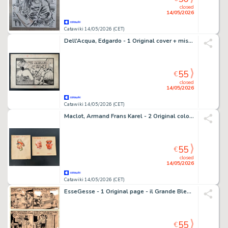
closed
14/05/2026
Catawiki 14/05/2026 (CET)
Dell’Acqua, Edgardo - 1 Original cover + mise en couleur - Jim Taureau N130 - Dans les Mailles du filet - 1949
55
€
closed
14/05/2026
Catawiki 14/05/2026 (CET)
Maclot, Armand Frans Karel - 2 Original colour drawing - Le Parisien - Les Boches, 4e et 7e série - 1914
55
€
closed
14/05/2026
Catawiki 14/05/2026 (CET)
EsseGesse - 1 Original page - il Grande Blek #33 - "la banda del Pipistrello" - 1956
55
€