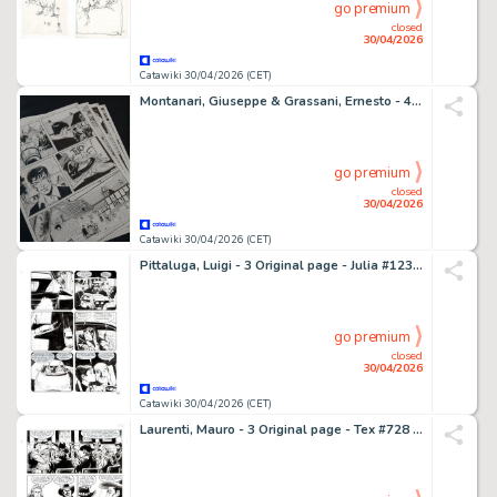
go premium
closed
30/04/2026
Catawiki 30/04/2026 (CET)
Montanari, Giuseppe & Grassani, Ernesto - 4 Original page - Dylan Dog - Quando il mostro è in vacanza - 2021
go premium
closed
30/04/2026
Catawiki 30/04/2026 (CET)
Pittaluga, Luigi - 3 Original page - Julia #123 - "Ladro scaccia ladro" - 2008
go premium
closed
30/04/2026
Catawiki 30/04/2026 (CET)
Laurenti, Mauro - 3 Original page - Tex #728 - "Una colt per Manuela Montoya" - 2021