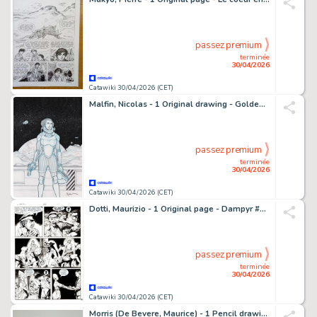
passez premium
terminée
30/04/2026
Catawiki 30/04/2026 (CET)
Malfin, Nicolas - 1 Original drawing - Golden City - MIFA - 2026
passez premium
terminée
30/04/2026
Catawiki 30/04/2026 (CET)
Dotti, Maurizio - 1 Original page - Dampyr #93 - "L'isola dei bucanieri" - 2007
passez premium
terminée
30/04/2026
Catawiki 30/04/2026 (CET)
Morris (De Bevere, Maurice) - 1 Pencil drawing - Lucky Luke - 1990