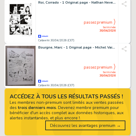
Roi, Corrado - 1 Original page - Nathan Never Gigante #17 - "I giorni della maschera" - 2014
passez premium
terminée
30/04/2026
Catawiki 30/04/2026 (CET)
Bourgne, Marc - 1 Original page - Michel Vaillant - Nouvelle Saison T5, Renaissance, planche 18 - 2016
passez premium
terminée
30/04/2026
Catawiki 30/04/2026 (CET)
ACCÉDEZ À TOUS LES RÉSULTATS PASSÉS !
Les membres non-premium sont limités aux ventes passées
des
trois derniers mois
. Devenez membre premium pour
bénéficier d'un accès complet aux données historiques, aux
alertes instantanées, et plus encore !
Découvrez les avantages premium →