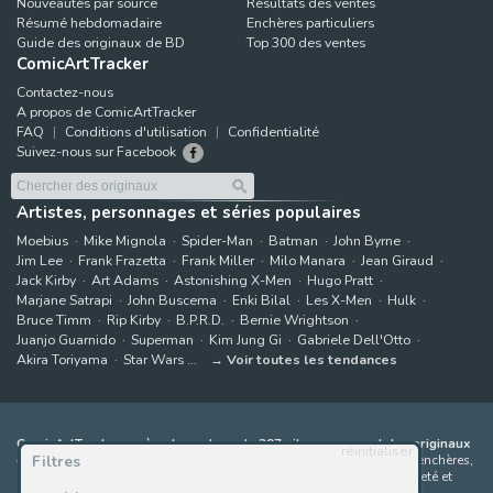
Nouveautés par source
Résultats des ventes
Résumé hebdomadaire
Enchères particuliers
Guide des originaux de BD
Top 300 des ventes
ComicArtTracker
Contactez-nous
A propos de ComicArtTracker
FAQ
Conditions d'utilisation
Confidentialité
Suivez-nous sur Facebook
Artistes, personnages et séries populaires
Moebius
Mike Mignola
Spider-Man
Batman
John Byrne
Jim Lee
Frank Frazetta
Frank Miller
Milo Manara
Jean Giraud
Jack Kirby
Art Adams
Astonishing X-Men
Hugo Pratt
Marjane Satrapi
John Buscema
Enki Bilal
Les X-Men
Hulk
Bruce Timm
Rip Kirby
B.P.R.D.
Bernie Wrightson
Juanjo Guarnido
Superman
Kim Jung Gi
Gabriele Dell'Otto
Akira Toriyama
Star Wars
Voir toutes les tendances
ComicArtTracker agrège le contenu de 397 sites proposant des originaux
réinitialiser
Filtres
de bandes dessinées à la vente
(galeries, maisons de ventes aux enchères,
places de marché et sites d'artistes). Aucun produit ne peut être acheté et
aucune enchère ne peut être effectuée directement sur le site de