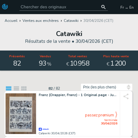
Fr → En
Accueil
Ventes aux enchères
Catawiki
30/04/2026 (CET)
Catawiki
Résultats de la vente •
30/04/2026 (CET)
Présentés
Vendus
Total ventes
Plus haute vente
82
93
10
958
1
200
.
.
%
€
€
Trier par
82
/
82
Franz (Drappier, Franz) - 1 Original page - Jugurtha T10, planche 27 - 1982
passez premium
terminée
30/04/2026
Catawiki 30/04/2026 (CET)