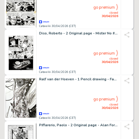
go premium
closed
30/04/2026
Catawiki 30/04/2026 (CET)
Diso, Roberto - 2 Original page - Mister No #221 - "Abissi" - 1993
go premium
closed
30/04/2026
Catawiki 30/04/2026 (CET)
Ralf van der Hoeven - 1 Pencil drawing - Fantasy Drawings - Female Warrior - 2012
go premium
closed
30/04/2026
Catawiki 30/04/2026 (CET)
Piffarerio, Paolo - 2 Original page - Alan Ford #107 - "Superciuk vive ancora" - 1979