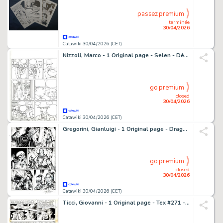
passez premium
terminée
30/04/2026
Catawiki 30/04/2026 (CET)
Nizzoli, Marco - 1 Original page - Selen - Démons et délices - 1999
go premium
closed
30/04/2026
Catawiki 30/04/2026 (CET)
Gregorini, Gianluigi - 1 Original page - Dragonero #10 - "Le fosse dei Fargh" - 2014
go premium
closed
30/04/2026
Catawiki 30/04/2026 (CET)
Ticci, Giovanni - 1 Original page - Tex #271 - "Bandoleros!" - 1983