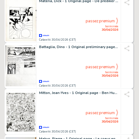
Matena, Dick - 1 Original page - De prediker - 1982
passez premium
terminée
30/04/2026
Catawiki 30/04/2026 (CET)
Battaglia, Dino - 1 Original preliminary page - Tim dei conigli
passez premium
terminée
30/04/2026
Catawiki 30/04/2026 (CET)
Mitton, Jean-Yves - 1 Original page - Ben Hur T2 - Quintus Arrius - 2009
passez premium
terminée
30/04/2026
Catawiki 30/04/2026 (CET)
Makyo, Pierre - 1 Original page - Le coeur en Islande T2, planche 21 - 1998