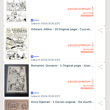
passez premium
terminée
30/04/2026
Catawiki 30/04/2026 (CET)
Ortolani, Attilio - 20 Original page - Cucciolo #15 - "La congiura degli innocenti" - Complete Original Story - 1971
passez premium
terminée
30/04/2026
Catawiki 30/04/2026 (CET)
Romanini, Giovanni - 1 Original page - Alan Ford - n. 124 Un dì così
passez premium
terminée
30/04/2026
Catawiki 30/04/2026 (CET)
Anco Dijkman - 1 Dessin original - De vlucht van de Condor - Rotkäppchen - 2021