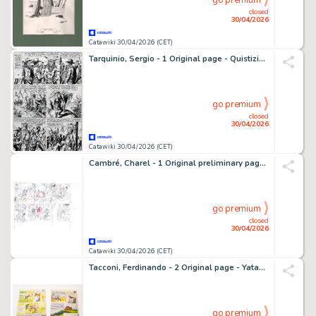
go premium
closed
30/04/2026
Catawiki 30/04/2026 (CET)
Tarquinio, Sergio - 1 Original page - Quistiziere del West
go premium
closed
30/04/2026
Catawiki 30/04/2026 (CET)
Cambré, Charel - 1 Original preliminary page - Robbedoes 3 - De Wolfman - 2018
go premium
closed
30/04/2026
Catawiki 30/04/2026 (CET)
Tacconi, Ferdinando - 2 Original page - Yataca n.17 - Fils-du-Soleil + Pellicole colore - 1969
go premium