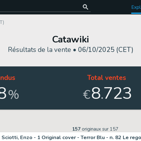
Expl
T)
Catawiki
Résultats de la vente •
06/10/2025 (CET)
ndus
Total ventes
8
8
723
.
%
€
157
originaux sur
157
Sciotti, Enzo - 1 Original cover - Terror Blu - n. 82 Le re