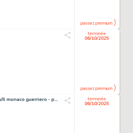
passez premium
terminée
06/10/2025
passez premium
Candita, Giuseppe - 1 Original page - Tex - n. 724 Shaolin/Il monaco guerriero - p. 77 - 2021
terminée
06/10/2025