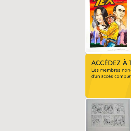
ACCÉDEZ À T
Les membres non-
d'un accès complet