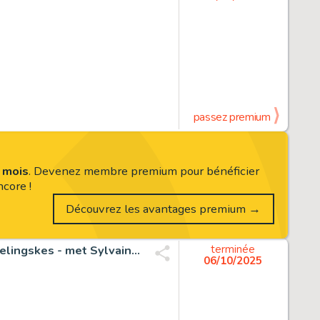
passez premium
s mois
. Devenez membre premium pour bénéficier
core !
Découvrez les avantages premium →
Bosschaert, Jan - 1 Original page - De Geverniste vernepelingskes - met Sylvain en TIne van de Brande - Plaat 2
terminée
06/10/2025