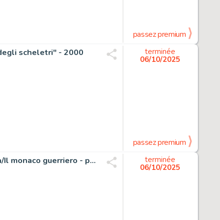
passez premium
degli scheletri" - 2000
terminée
06/10/2025
passez premium
Candita, Giuseppe - 1 Original page - Tex - n. 724 Shaolin/Il monaco guerriero - p. 28 - 2021
terminée
06/10/2025