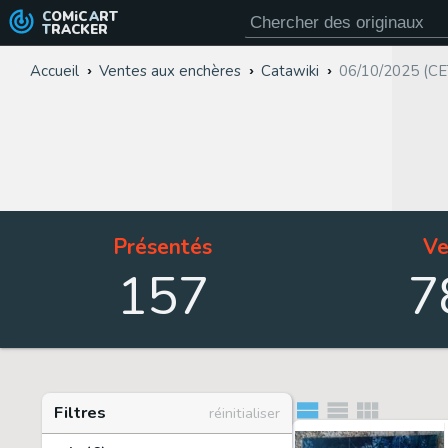
COMiC
ART
TRACKER
Accueil
Ventes aux enchères
Catawiki
06/10/2025 (CE
Présentés
Ve
157
7
Filtres
réinitialiser