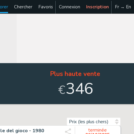
orer
Chercher
Favoris
Connexion
Inscription
Fr → En
Plus haute vente
346
€
Trier par
gole del gioco - 1980
terminée