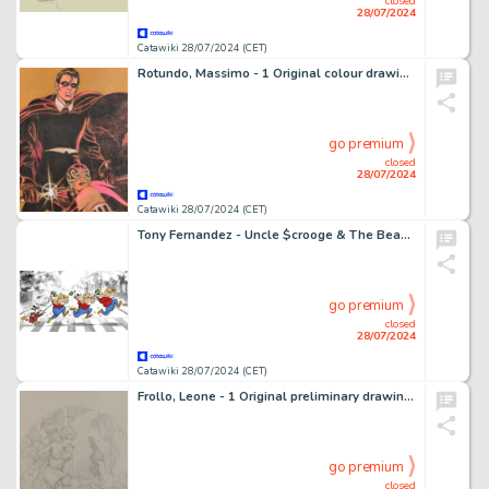
closed
28/07/2024
Catawiki 28/07/2024 (CET)
Rotundo, Massimo - 1 Original colour drawing - Mozart - Lady Pirate
go premium
closed
28/07/2024
Catawiki 28/07/2024 (CET)
Tony Fernandez - Uncle $crooge & The Beagle Boys Inspired By The Beatles's Abbey Road Album - Hors Commerce (H.C.)
go premium
closed
28/07/2024
Catawiki 28/07/2024 (CET)
Frollo, Leone - 1 Original preliminary drawing - Mona Street
go premium
closed