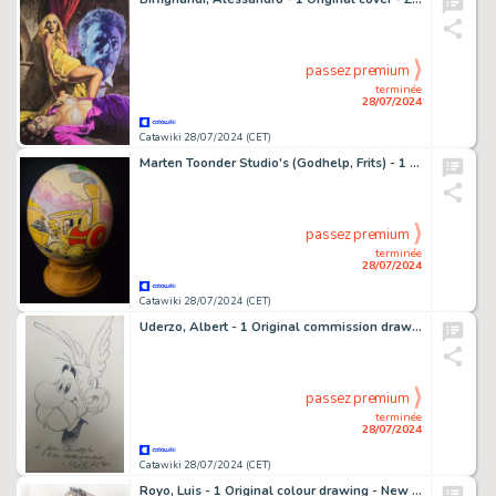
passez premium
terminée
28/07/2024
Catawiki 28/07/2024 (CET)
Marten Toonder Studio's (Godhelp, Frits) - 1 Oeuf d'autruche peint original - Bommel en Tom Poes - Tom Poes, Heer Bommel & Wammes Waggel e.a. in de trein - (1980's/1990's)
passez premium
terminée
28/07/2024
Catawiki 28/07/2024 (CET)
Uderzo, Albert - 1 Original commission drawing - Asterix - (années 1970)
passez premium
terminée
28/07/2024
Catawiki 28/07/2024 (CET)
Royo, Luis - 1 Original colour drawing - New Prohited XXI - 2015