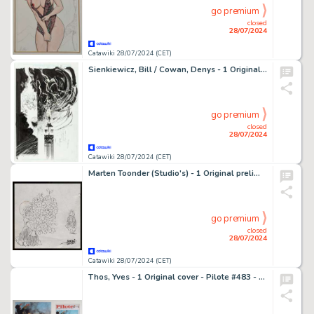
go premium
closed
28/07/2024
Catawiki 28/07/2024 (CET)
Sienkiewicz, Bill / Cowan, Denys - 1 Original page - Sentry : Hulk #1 - 2001
go premium
closed
28/07/2024
Catawiki 28/07/2024 (CET)
Marten Toonder (Studio's) - 1 Original preliminary drawing - Bommel en Tom Poes - Heer Bommel toont affectie naar Anne Marie Doddel - (jaren 1970)
go premium
closed
28/07/2024
Catawiki 28/07/2024 (CET)
Thos, Yves - 1 Original cover - Pilote #483 - 1969