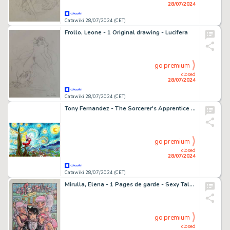
28/07/2024
Catawiki 28/07/2024 (CET)
Frollo, Leone - 1 Original drawing - Lucifera
go premium
closed
28/07/2024
Catawiki 28/07/2024 (CET)
Tony Fernandez - The Sorcerer's Apprentice Inspired By Van Gogh's "Starry Night" (1889) - Hors Commerce (H.C.)
go premium
closed
28/07/2024
Catawiki 28/07/2024 (CET)
Mirulla, Elena - 1 Pages de garde - Sexy Tales #2 - "Le tre porcelline"
go premium
closed