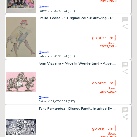
28/07/2024
Catawiki 28/07/2024 (CET)
Frollo, Leone - 1 Original colour drawing - Parisienne
go premium
closed
28/07/2024
Catawiki 28/07/2024 (CET)
Joan Vizcarra - Alice In Wonderland - Alice, The Mad Hatter and The March Hare - Unique Copy - Artist Edition
go premium
closed
28/07/2024
Catawiki 28/07/2024 (CET)
Tony Fernandez - Disney Family Inspired By Picasso's "Guernica" (1937) - 65 x 42 cm - Hors Commerce (H.C.)
go premium
closed
28/07/2024