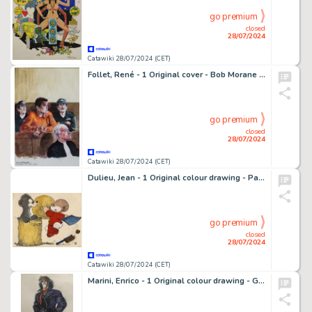
go premium
closed
28/07/2024
Catawiki 28/07/2024 (CET)
Follet, René - 1 Original cover - Bob Morane - Le Piège infernal - 2010
go premium
closed
28/07/2024
Catawiki 28/07/2024 (CET)
Dulieu, Jean - 1 Original colour drawing - Paulus de Boskabouter - Paulus & Gregorius - (jaren 1960)
go premium
closed
28/07/2024
Catawiki 28/07/2024 (CET)
Marini, Enrico - 1 Original colour drawing - Gipsy - Les Feux de Sibérie - 1995