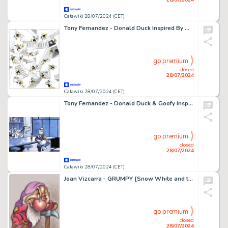
Catawiki 28/07/2024 (CET)
Tony Fernandez - Donald Duck Inspired By M. C. Escher's "Relativity" (1953) - 65 x 42 cm - Unique Copy
go premium
closed
28/07/2024
Catawiki 28/07/2024 (CET)
Tony Fernandez - Donald Duck & Goofy Inspired By Edward Hopper's "Nighthawks" (1942) - Unique Copy - Artist Edition
go premium
closed
28/07/2024
Catawiki 28/07/2024 (CET)
Joan Vizcarra - GRUMPY [Snow White and the Seven Dwarfs] - Unique Copy - Artist Edition - Hand Signed
go premium
closed
28/07/2024