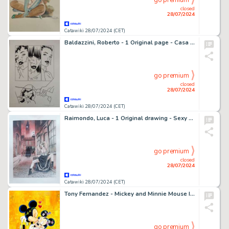
go premium
closed
28/07/2024
Catawiki 28/07/2024 (CET)
Baldazzini, Roberto - 1 Original page - Casa Howard - 2008
go premium
closed
28/07/2024
Catawiki 28/07/2024 (CET)
Raimondo, Luca - 1 Original drawing - Sexy Horror Movie - "Jack Lo Squartatore"
go premium
closed
28/07/2024
Catawiki 28/07/2024 (CET)
Tony Fernandez - Mickey and Minnie Mouse Inspired By Gustave Klimt's "The Kiss" (1907/08) - Unique Copy
go premium