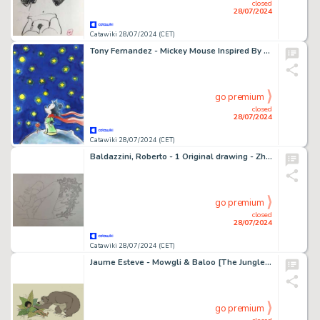
closed
28/07/2024
Catawiki 28/07/2024 (CET)
Tony Fernandez - Mickey Mouse Inspired By Antoine de Saint-Exupéry's "Le Petit Prince" (1943) - Unique Copy
go premium
closed
28/07/2024
Catawiki 28/07/2024 (CET)
Baldazzini, Roberto - 1 Original drawing - Zhara
go premium
closed
28/07/2024
Catawiki 28/07/2024 (CET)
Jaume Esteve - Mowgli & Baloo [The Jungle Book, 1967] - Best Friends! - Artist Edition - Unique Copy
go premium