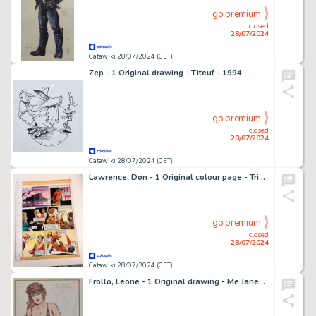
go premium
closed
28/07/2024
Catawiki 28/07/2024 (CET)
Zep - 1 Original drawing - Titeuf - 1994
go premium
closed
28/07/2024
Catawiki 28/07/2024 (CET)
Lawrence, Don - 1 Original colour page - Trigië - Het Geheim van de Abandon Burcht - 1973
go premium
closed
28/07/2024
Catawiki 28/07/2024 (CET)
Frollo, Leone - 1 Original drawing - Me Jane…! You Tarzan!