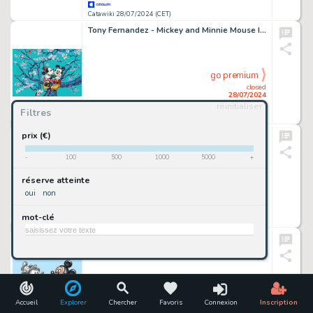
Catawiki 28/07/2024 (CET)
Tony Fernandez - Mickey and Minnie Mouse Inspired by Van Gogh's "Almend Blossom" (1890) - Unique Copy
go premium
closed
28/07/2024
réinitialiser
Filtres
Catawiki 28/07/2024 (CET)
Jaume Esteve - Tim Burton's "The Nighmare Before Christmas" - Jack Skellington - Unique Copy - Artist Edition
prix (€)
-
100
500
1000
5000
+
go premium
réserve atteinte
closed
oui
non
28/07/2024
mot-clé
Catawiki 28/07/2024 (CET)
Joan Vizcarra - Steamboat Willie Meets Mickey Mouse - Unique Copy - Artist Edition
go premium
closed
28/07/2024
Accueil
Explorer
Chercher
Favoris
Connexion
Inscription