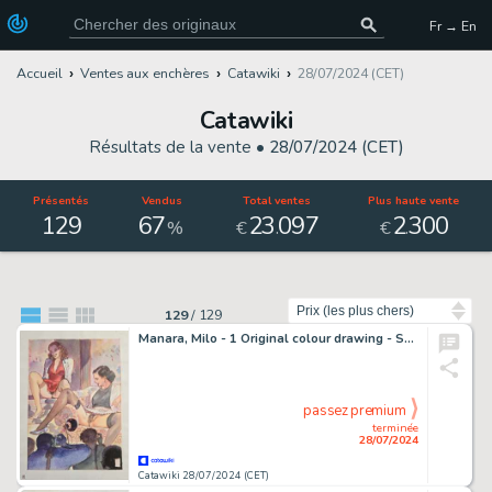
Fr → En
Accueil
Ventes aux enchères
Catawiki
28/07/2024 (CET)
Catawiki
Résultats de la vente •
28/07/2024 (CET)
Présentés
Vendus
Total ventes
Plus haute vente
129
67
23
097
2
300
.
.
%
€
€
Trier par
129
/
129
Manara, Milo - 1 Original colour drawing - Seduzioni - 1993
passez premium
terminée
28/07/2024
Catawiki 28/07/2024 (CET)