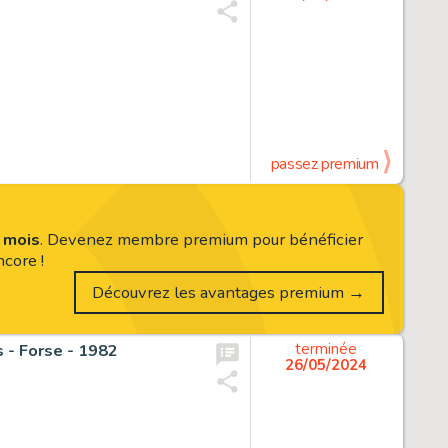
passez premium
s mois
. Devenez membre premium pour bénéficier
core !
Découvrez les avantages premium →
s - Forse - 1982
terminée
26/05/2024