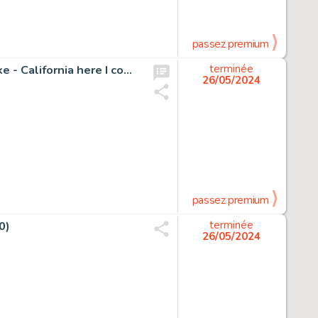
passez premium
Studio Vandersteen - 1 Original drawing - Suske en Wiske - California here I come
terminée
26/05/2024
passez premium
0)
terminée
26/05/2024