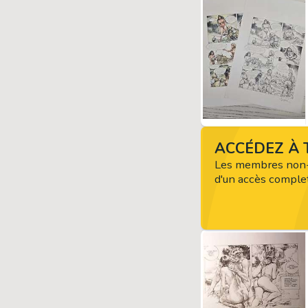
ACCÉDEZ À T
Les membres non-
d'un accès complet