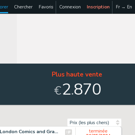
orer
Chercher
Favoris
Connexion
Inscription
Fr → En
Plus haute vente
2
870
.
€
Trier par
Ware, Chris - 1 Original drawing - Building Stories - East London Comics and Graphic Arts Festival - 2015
terminée