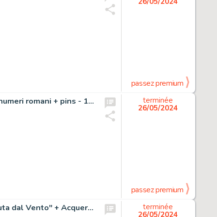
26/05/2024
passez premium
Pratt, Hugo Portefeuille - Corto Maltese - Mû - edizione numeri romani + pins - 1993
terminée
26/05/2024
passez premium
Serpieri, Paolo Eleuteri - 1 Original page - Druuna - "Venuta dal Vento" + Acquerello definitivo
terminée
26/05/2024