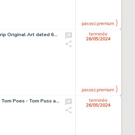
passez premium
Raymond, Alex - 1 Original drawing - Rip Kirby - Comic Strip Original Art dated 6-27-1947
terminée
26/05/2024
passez premium
Toonder, Marten - 1 Original colour drawing - Bommel en Tom Poes - Tom Puss at the Panto - pl. 35 - 1950
terminée
26/05/2024