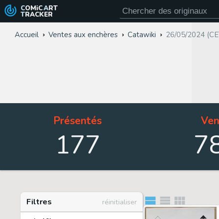
COMiC
ART
TRACKER
Accueil
Ventes aux enchères
Catawiki
26/05/2024 (CE
Présentés
Ven
177
7
Filtres
réinitialiser