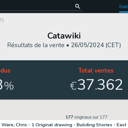
Expl
T)
Catawiki
Résultats de la vente •
26/05/2024 (CET)
dus
Total ventes
8
37
362
.
%
€
177
originaux sur
177