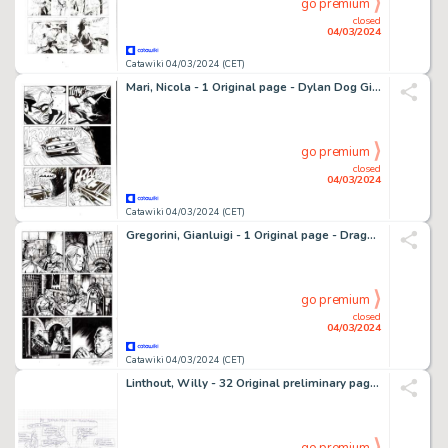
go premium
closed
04/03/2024
Catawiki 04/03/2024 (CET)
Mari, Nicola - 1 Original page - Dylan Dog Gigante #7 - "Horror Market" - 1998
go premium
closed
04/03/2024
Catawiki 04/03/2024 (CET)
Gregorini, Gianluigi - 1 Original page - Dragonero #10 - "Le fosse dei Fargh" - 2014
go premium
closed
04/03/2024
Catawiki 04/03/2024 (CET)
Linthout, Willy - 32 Original preliminary page - Urbanus 142 - De teerputten van Tollembeek - 2010