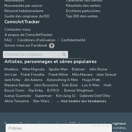
Nouveautés
Calendrier des ventes
Nouveautés par source
Résultats des ventes
Résumé hebdomadaire
Enchères particuliers
Guide des originaux de BD
Top 300 des ventes
ComicArtTracker
Contactez-nous
A propos de ComicArtTracker
FAQ
Conditions d'utilisation
Confidentialité
Suivez-nous sur Facebook
Artistes, personnages et séries populaires
Moebius
Mike Mignola
Spider-Man
Batman
John Byrne
Jim Lee
Frank Frazetta
Frank Miller
Milo Manara
Jean Giraud
Jack Kirby
Art Adams
Astonishing X-Men
Hugo Pratt
Marjane Satrapi
John Buscema
Enki Bilal
Les X-Men
Hulk
Bruce Timm
Rip Kirby
B.P.R.D.
Bernie Wrightson
Juanjo Guarnido
Superman
Kim Jung Gi
Gabriele Dell'Otto
Akira Toriyama
Star Wars
Voir toutes les tendances
ComicArtTracker agrège le contenu de 397 sites proposant des originaux
réinitialiser
Filtres
de bandes dessinées à la vente
(galeries, maisons de ventes aux enchères,