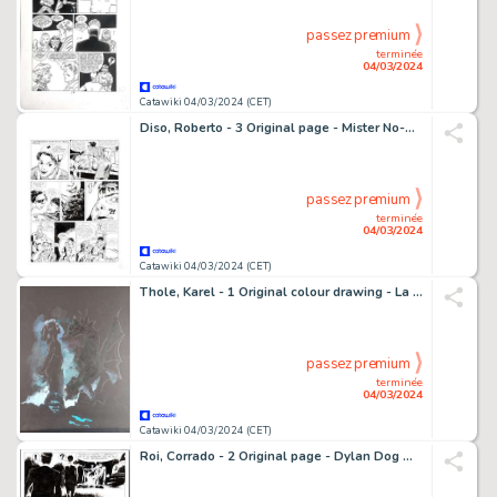
passez premium
terminée
04/03/2024
Catawiki 04/03/2024 (CET)
Diso, Roberto - 3 Original page - Mister No-Almanacco Avventura #1998 - "Ardenne 1945" - 1998
passez premium
terminée
04/03/2024
Catawiki 04/03/2024 (CET)
Thole, Karel - 1 Original colour drawing - La Ragazzina e il Demone
passez premium
terminée
04/03/2024
Catawiki 04/03/2024 (CET)
Roi, Corrado - 2 Original page - Dylan Dog Maxi #14 - "Gita fuori porta" - 2001