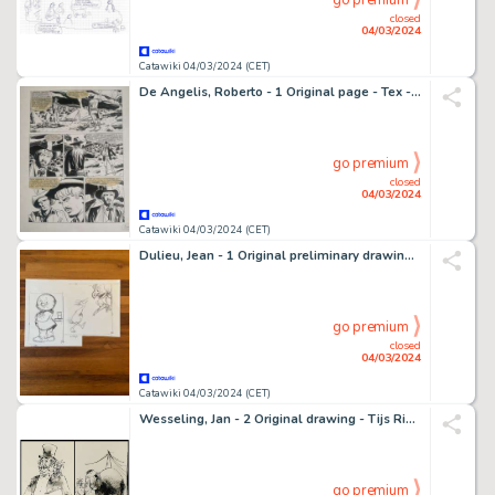
go premium
closed
04/03/2024
Catawiki 04/03/2024 (CET)
De Angelis, Roberto - 1 Original page - Tex - Speciale n. 18 - Ombre nella Notte - 2004
go premium
closed
04/03/2024
Catawiki 04/03/2024 (CET)
Dulieu, Jean - 1 Original preliminary drawing - Paulus de Boskabouter - Paulus de Boskabouter & Eucalipta
go premium
closed
04/03/2024
Catawiki 04/03/2024 (CET)
Wesseling, Jan - 2 Original drawing - Tijs Rinkelbel en Flip Wimpel op avontuur - (jaren 1980)
go premium