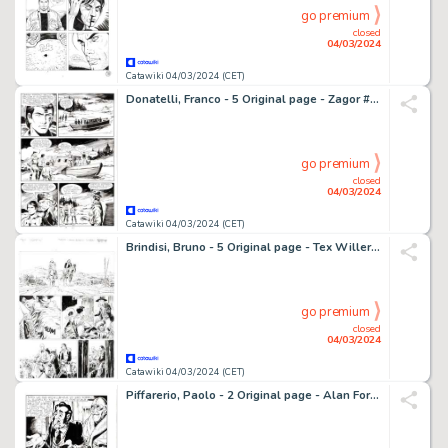
go premium
closed
04/03/2024
Catawiki 04/03/2024 (CET)
Donatelli, Franco - 5 Original page - Zagor #162 - "Pattuglia eroica" - 1979
go premium
closed
04/03/2024
Catawiki 04/03/2024 (CET)
Brindisi, Bruno - 5 Original page - Tex Willer #26 - "El Paso del Norte" - 2020
go premium
closed
04/03/2024
Catawiki 04/03/2024 (CET)
Piffarerio, Paolo - 2 Original page - Alan Ford #145 - "Il nemico pubblico Numero Uno" Superciuk - 1981