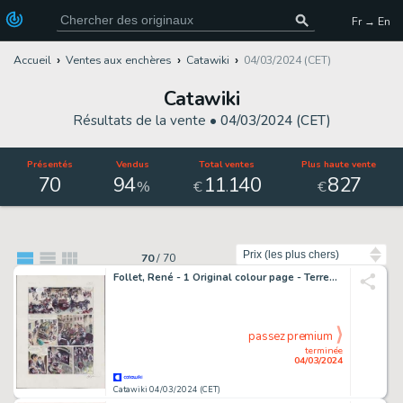
Fr → En
Accueil
Ventes aux enchères
Catawiki
04/03/2024 (CET)
Catawiki
Résultats de la vente •
04/03/2024 (CET)
Présentés
Vendus
Total ventes
Plus haute vente
70
94
11
140
827
.
%
€
€
Trier par
70
/
70
Follet, René - 1 Original colour page - Terreur T2 - 2004
passez premium
terminée
04/03/2024
Catawiki 04/03/2024 (CET)