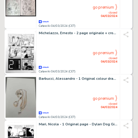
go premium
closed
04/03/2024
Catawiki 04/03/2024 (CET)
Michelazzo, Ernesto - 2 page originale + croquis - Julia - n. 127 - L'assurda storia di Stanley Bubbles - 2009
go premium
closed
04/03/2024
Catawiki 04/03/2024 (CET)
Barbucci, Alessandro - 1 Original colour drawing - Ekhö monde miroir
go premium
closed
04/03/2024
Catawiki 04/03/2024 (CET)
Mari, Nicola - 1 Original page - Dylan Dog Gigante #17 - "La statua di carne" - 2008