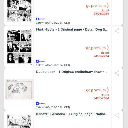
go premium
closed
04/03/2024
Catawiki 04/03/2024 (CET)
Mari, Nicola - 1 Original page - Dylan Dog Speciale #23 - "L'angelo caduto" - 2009
go premium
closed
04/03/2024
Catawiki 04/03/2024 (CET)
Dulieu, Jean - 1 Original preliminary drawing - Paulus de Boskabouter - Paulus met kikker. - 1979
go premium
closed
04/03/2024
Catawiki 04/03/2024 (CET)
Bonazzi, Germano - 3 Original page - Nathan Never #232 - "Poteri mentali" - 2010