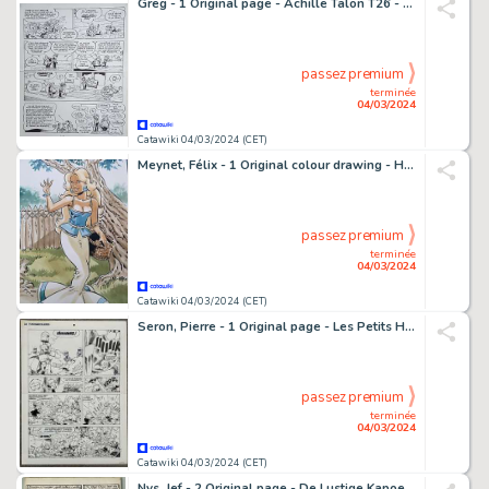
Greg - 1 Original page - Achille Talon T26 - Achille Talon et l'arme du crocodile - 1982
passez premium
terminée
04/03/2024
Catawiki 04/03/2024 (CET)
Meynet, Félix - 1 Original colour drawing - Hommage à Uderzo
passez premium
terminée
04/03/2024
Catawiki 04/03/2024 (CET)
Seron, Pierre - 1 Original page - Les Petits Hommes T33 - Les Fourmicrabes - 2001
passez premium
terminée
04/03/2024
Catawiki 04/03/2024 (CET)
Nys, Jef - 2 Original page - De Lustige Kapoentjes 21 - 1973