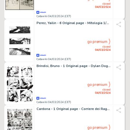
closed
04/03/2024
Catawiki 04/03/2024 (CET)
Perez, Yailin - 6 Original page - Mitologia 1/6 - Los Primeros heroés - 2017
go premium
closed
04/03/2024
Catawiki 04/03/2024 (CET)
Brindisi, Bruno - 1 Original page - Dylan Dog #349 - "La morte non dimentica" - 2015
go premium
closed
04/03/2024
Catawiki 04/03/2024 (CET)
Cardona - 1 Original page - Corriere dei Ragazzi - n. 35 "Sulle Piste del West" - 1975
go premium