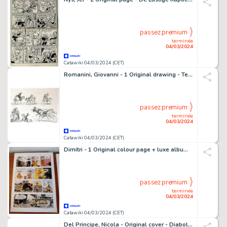
passez premium
terminée
04/03/2024
Catawiki 04/03/2024 (CET)
Romanini, Giovanni - 1 Original drawing - Tex - Studio di personaggi
passez premium
terminée
04/03/2024
Catawiki 04/03/2024 (CET)
Dimitri - 1 Original colour page + luxe album - Le Goulag T16 - La Gargotière - 2007
passez premium
terminée
04/03/2024
Catawiki 04/03/2024 (CET)
Del Principe, Nicola - Original cover - Diabolik - Poche n° 54 Janvier - La statue ensanglantée Éditions de l'Occident - 1978