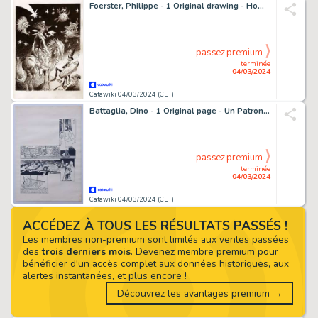
Foerster, Philippe - 1 Original drawing - Hommage à Morris - Lucky Luke, de l'autre côté de la Frontière - 2021
passez premium
terminée
04/03/2024
Catawiki 04/03/2024 (CET)
Battaglia, Dino - 1 Original page - Un Patrono per Venezia - 1974
passez premium
terminée
04/03/2024
Catawiki 04/03/2024 (CET)
ACCÉDEZ À TOUS LES RÉSULTATS PASSÉS !
Les membres non-premium sont limités aux ventes passées
des
trois derniers mois
. Devenez membre premium pour
bénéficier d'un accès complet aux données historiques, aux
alertes instantanées, et plus encore !
Découvrez les avantages premium →