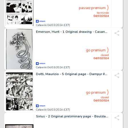
passez premium
terminée
04/03/2024
Catawiki 04/03/2024 (CET)
Emerson, Hunt - 1 Original drawing - Casanova's Last Stand - 1993
go premium
closed
04/03/2024
Catawiki 04/03/2024 (CET)
Dotti, Maurizio - 5 Original page - Dampyr #93 - "L'isola dei bucanieri" - 2007
go premium
closed
04/03/2024
Catawiki 04/03/2024 (CET)
Sirius - 2 Original preliminary page - Bouldadar et Colegram - Ganymédiens, go home ! - 1981