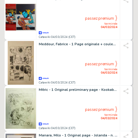
passez premium
terminée
04/03/2024
Catawiki 04/03/2024 (CET)
Meddour, Fabrice - 1 Page originale + couleur originale - Hispañola 3 - Viky - 1997
passez premium
terminée
04/03/2024
Catawiki 04/03/2024 (CET)
Mitric - 1 Original preliminary page - Kookaburra Universe T1 - Le Secret de Sniper - 2001
passez premium
terminée
04/03/2024
Catawiki 04/03/2024 (CET)
Manara, Milo - 1 Original page - Jolanda - n. 13 - 1972