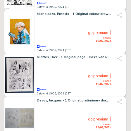
Catawiki 19/02/2024 (CET)
Michelazzo, Ernesto - 1 Original colour drawing - Nathan Never - 2024
go premium
closed
19/02/2024
Catawiki 19/02/2024 (CET)
Vlottes, Dick - 1 Original page - Ineke van Rijswijk - Avontuur in Parijs - 1973
go premium
closed
19/02/2024
Catawiki 19/02/2024 (CET)
Devos, Jacques - 1 Original preliminary drawing - Mr. Kweeniewa en geniale Olivier
go premium
closed
19/02/2024