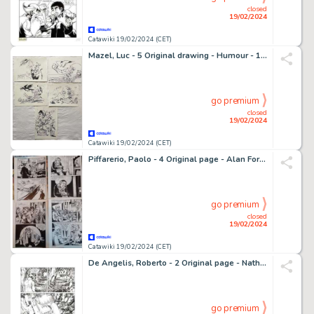
closed
19/02/2024
Catawiki 19/02/2024 (CET)
Mazel, Luc - 5 Original drawing - Humour - 1986
go premium
closed
19/02/2024
Catawiki 19/02/2024 (CET)
Piffarerio, Paolo - 4 Original page - Alan Ford - n. 173 "L'uomo computer" - 1983
go premium
closed
19/02/2024
Catawiki 19/02/2024 (CET)
De Angelis, Roberto - 2 Original page - Nathan Never #100 - "il numero cento" - 1999
go premium