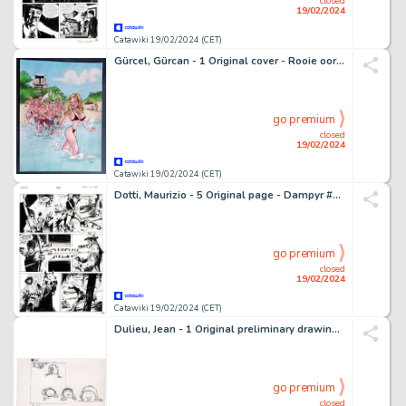
closed
19/02/2024
Catawiki 19/02/2024 (CET)
Gürcel, Gürcan - 1 Original cover - Rooie oortjes - Vakantiealbum 1 - 2004
go premium
closed
19/02/2024
Catawiki 19/02/2024 (CET)
Dotti, Maurizio - 5 Original page - Dampyr #29 - "Arizona killers" - 2002
go premium
closed
19/02/2024
Catawiki 19/02/2024 (CET)
Dulieu, Jean - 1 Original preliminary drawing - Paulus de Boskabouter - Sluipende Paulus / Oehoeboeroe / Salomo
go premium
closed