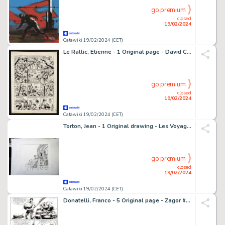
go premium
closed
19/02/2024
Catawiki 19/02/2024 (CET)
Le Rallic, Etienne - 1 Original page - David Crockett - 1958
go premium
closed
19/02/2024
Catawiki 19/02/2024 (CET)
Torton, Jean - 1 Original drawing - Les Voyages d'Alix - Les Mayas - Projet de couverture
go premium
closed
19/02/2024
Catawiki 19/02/2024 (CET)
Donatelli, Franco - 5 Original page - Zagor #147 - "La minaccia verde" - 1977