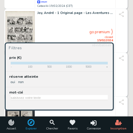
Catawiki 19/02/2024 (CET)
Joy, André - 1 Original page - Les Aventures de Franck et Siméon - 1965
go premium
closed
19/02/2024
réinitialiser
Filtres
Catawiki 19/02/2024 (CET)
Torton, Jean - 1 Original colour drawing - La Fresque Biblique - Peinture 356 La leçon sous les oliviers
prix (€)
-
100
500
1000
5000
+
go premium
réserve atteinte
closed
oui
non
19/02/2024
mot-clé
Catawiki 19/02/2024 (CET)
Bunker, Piffarerio - 2 Original page - Alan Ford, n. 173 - L'Uomo Computer - 1983
go premium
closed
19/02/2024
Accueil
Explorer
Chercher
Favoris
Connexion
Inscription