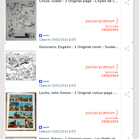
Crisse, Didier - 1 Original page - L'Épée de Cristal T2 - Le regard de Wenlok - 1991
passez premium
terminée
19/02/2024
Catawiki 19/02/2024 (CET)
Goossens, Eugeen - 1 Original cover - Suske en Wiske 124 - Het Vliegende bed - 1988
passez premium
terminée
19/02/2024
Catawiki 19/02/2024 (CET)
Loche, John Simon - 1 Original colour page - Robin Hood T1 - Merriadek - 2002
passez premium
terminée
19/02/2024
Catawiki 19/02/2024 (CET)
Seron, Pierre - 1 Original page - Les Petits Hommes T33 - Les Fourmicrabes - 2001