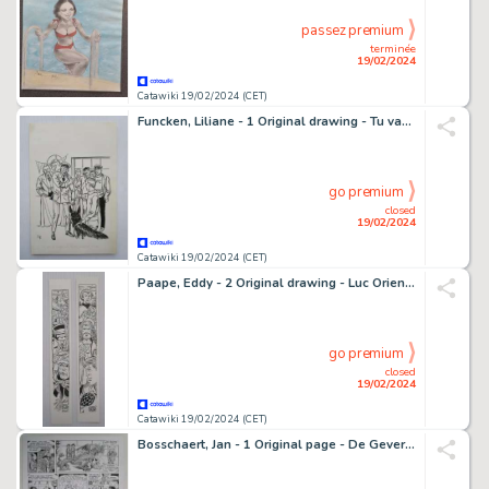
passez premium
terminée
19/02/2024
Catawiki 19/02/2024 (CET)
Funcken, Liliane - 1 Original drawing - Tu vas le payer cher jeune imbécile ! - 1996
go premium
closed
19/02/2024
Catawiki 19/02/2024 (CET)
Paape, Eddy - 2 Original drawing - Luc Orient, Les Misérables
go premium
closed
19/02/2024
Catawiki 19/02/2024 (CET)
Bosschaert, Jan - 1 Original page - De Geverniste vernepelingskes 6 - 2010