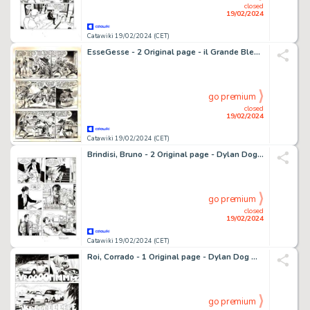
closed
19/02/2024
Catawiki 19/02/2024 (CET)
EsseGesse - 2 Original page - il Grande Blek #89 - "Tamburi indiani" - 1962
go premium
closed
19/02/2024
Catawiki 19/02/2024 (CET)
Brindisi, Bruno - 2 Original page - Dylan Dog #157 - "Il sonno della ragione" - 1999
go premium
closed
19/02/2024
Catawiki 19/02/2024 (CET)
Roi, Corrado - 1 Original page - Dylan Dog Maxi #14 - "Gita fuori porta" - 2001
go premium