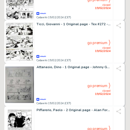
go premium
closed
19/02/2024
Catawiki 19/02/2024 (CET)
Ticci, Giovanni - 1 Original page - Tex #272 - "il disertore" - 1983
go premium
closed
19/02/2024
Catawiki 19/02/2024 (CET)
Attanasio, Dino - 1 Original page - Johnny Goodbye
go premium
closed
19/02/2024
Catawiki 19/02/2024 (CET)
Piffarerio, Paolo - 2 Original page - Alan Ford #107 - "Safari alla rogna" - 1978
go premium