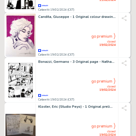
Catawiki 19/02/2024 (CET)
Candita, Giuseppe - 1 Original colour drawing - Chihuahua Pearl - Tributo a Giraud
go premium
closed
19/02/2024
Catawiki 19/02/2024 (CET)
Bonazzi, Germano - 3 Original page - Nathan Never #239 - "i pretoriani" - 2011
go premium
closed
19/02/2024
Catawiki 19/02/2024 (CET)
Kloster, Eric (Studio Peyo) - 1 Original preliminary drawing - Michaël et Boldair
go premium
closed
19/02/2024