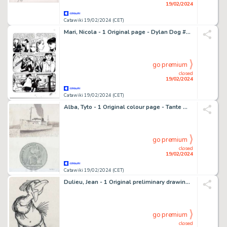
19/02/2024
Catawiki 19/02/2024 (CET)
Mari, Nicola - 1 Original page - Dylan Dog #234 - "l'ultimo arcano" - 2006
go premium
closed
19/02/2024
Catawiki 19/02/2024 (CET)
Alba, Tyto - 1 Original colour page - Tante Wussi - 2017
go premium
closed
19/02/2024
Catawiki 19/02/2024 (CET)
Dulieu, Jean - 1 Original preliminary drawing - Paulus de Boskabouter - KraKras de Kip - (jaren 1970)
go premium
closed