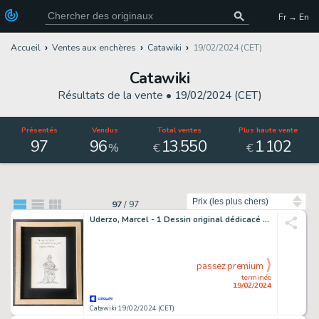
Fr → En
Accueil
Ventes aux enchères
Catawiki
19/02/2024 (CET)
Catawiki
Résultats de la vente •
19/02/2024 (CET)
Présentés
Vendus
Total ventes
Plus haute vente
97
96
13
550
1
102
.
.
%
€
€
Trier par
97
/
97
Uderzo, Marcel - 1 Dessin original dédicacé - Astérix - Jules César
passez premium
terminée
19/02/2024
Catawiki 19/02/2024 (CET)