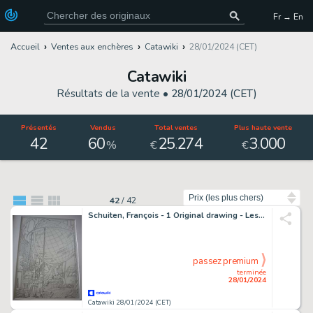
Fr → En
Accueil
Ventes aux enchères
Catawiki
28/01/2024 (CET)
Catawiki
Résultats de la vente •
28/01/2024 (CET)
Présentés
Vendus
Total ventes
Plus haute vente
42
60
25
274
3
000
.
.
%
€
€
Trier par
42
/
42
Schuiten, François - 1 Original drawing - Les Cités Obscures - Rêves d'archives - 1999
passez premium
terminée
28/01/2024
Catawiki 28/01/2024 (CET)