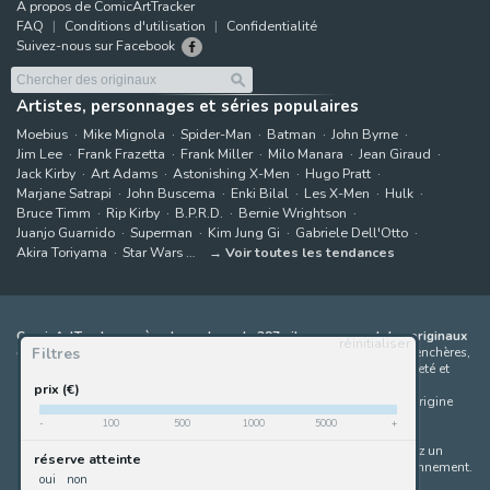
A propos de ComicArtTracker
FAQ
Conditions d'utilisation
Confidentialité
Suivez-nous sur Facebook
Artistes, personnages et séries populaires
Moebius
Mike Mignola
Spider-Man
Batman
John Byrne
Jim Lee
Frank Frazetta
Frank Miller
Milo Manara
Jean Giraud
Jack Kirby
Art Adams
Astonishing X-Men
Hugo Pratt
Marjane Satrapi
John Buscema
Enki Bilal
Les X-Men
Hulk
Bruce Timm
Rip Kirby
B.P.R.D.
Bernie Wrightson
Juanjo Guarnido
Superman
Kim Jung Gi
Gabriele Dell'Otto
Akira Toriyama
Star Wars
Voir toutes les tendances
ComicArtTracker agrège le contenu de 397 sites proposant des originaux
réinitialiser
Filtres
de bandes dessinées à la vente
(galeries, maisons de ventes aux enchères,
places de marché et sites d'artistes). Aucun produit ne peut être acheté et
aucune enchère ne peut être effectuée directement sur le site de
prix (€)
ComicArtTracker. En cas de différence entre les contenus, le site d'origine
prévaut toujours. Certains liens sur ComicArtTracker sont des liens
-
100
500
1000
5000
+
d’affiliation, ce qui signifie que ComicArtTracker peut percevoir une
commission (sans coût supplémentaire pour vous) si vous effectuez un
réserve atteinte
achat via ces liens — ce qui nous aide à maintenir le site en fonctionnement.
oui
non