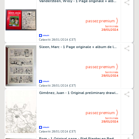
Vandersteen, Willy - 1 Page originale + album de luxe - Suske en Wiske 69 - De Nerveuze Nerviërs - 1963
passez premium
terminée
28/01/2024
Catawiki 28/01/2024 (CET)
Sleen, Marc - 1 Page originale + album de luxe - Nero 6 - De Rode Keizer - 1995
passez premium
terminée
28/01/2024
Catawiki 28/01/2024 (CET)
Giménez, Juan - 1 Original preliminary drawing - Léo Roa T2 - Couverture - L'Odyssée à contretemps - 1990
passez premium
terminée
28/01/2024
Catawiki 28/01/2024 (CET)
Pom - 1 Original page - Piet Pienter en Bert Bibber 15 - De Barbier van Bombilla - 1960