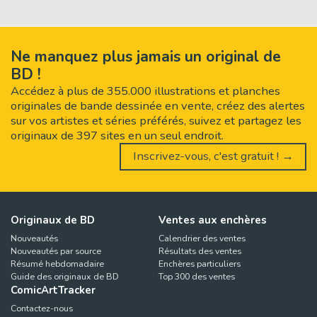
Ne manquez plus jamais un original de
BD !
Accédez à plus de 355.000 illustrations et planches
originales de bande dessinée en vente, créez des alertes
sur vos artistes et séries préférés, suivez et partagez les
originaux de 397 sites en un seul endroit.
Inscrivez-vous, c'est gratuit ! →
Originaux de BD
Ventes aux enchères
Nouveautés
Calendrier des ventes
Nouveautés par source
Résultats des ventes
Résumé hebdomadaire
Enchères particuliers
Guide des originaux de BD
Top 300 des ventes
ComicArtTracker
Contactez-nous