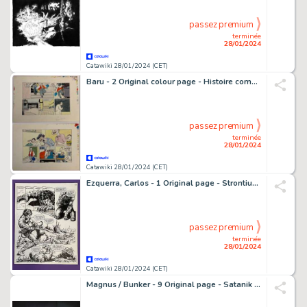
passez premium
terminée
28/01/2024
Catawiki 28/01/2024 (CET)
Baru - 2 Original colour page - Histoire complète - La Poubelle d'aujourd'hui est le cartable d'hier.... - (années 1980)
passez premium
terminée
28/01/2024
Catawiki 28/01/2024 (CET)
Ezquerra, Carlos - 1 Original page - Strontium Dog - The Body of Johnny Alpha - 1979
passez premium
terminée
28/01/2024
Catawiki 28/01/2024 (CET)
Magnus / Bunker - 9 Original page - Satanik - 1970