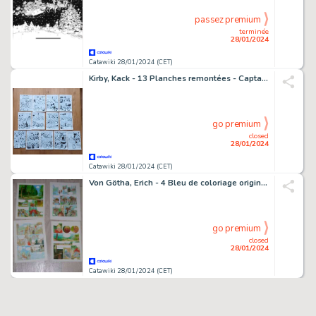
passez premium
terminée
28/01/2024
Catawiki 28/01/2024 (CET)
Kirby, Kack - 13 Planches remontées - Captain America - L'Effroyable adaptôide - 1975
go premium
closed
28/01/2024
Catawiki 28/01/2024 (CET)
Von Götha, Erich - 4 Bleu de coloriage original - Duke White - Vers le Nouveau monde - 1987
go premium
closed
28/01/2024
Catawiki 28/01/2024 (CET)