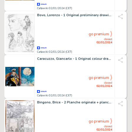
Catawiki 02/01/2024 (CET)
Bovo, Lorenzo - 1 Original preliminary drawing - Julia - Studi per albo n. 304 - 2023
go premium
closed
02/01/2024
Catawiki 02/01/2024 (CET)
Caracuzzo, Giancarlo - 1 Original colour drawing - Corto Maltese - 2023
go premium
closed
02/01/2024
Catawiki 02/01/2024 (CET)
Bingono, Brice - 2 Planche originale + planche originale préliminaire - Paradise - 2005
go premium
closed
02/01/2024