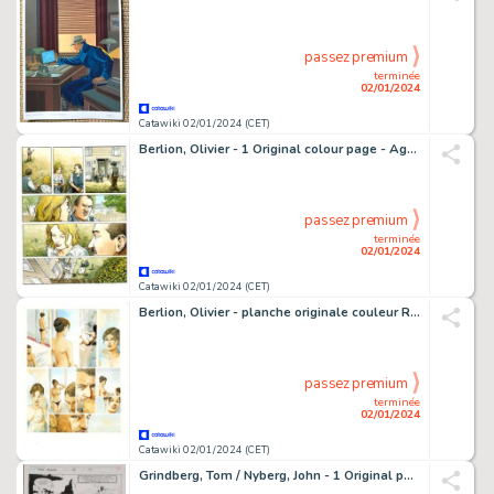
passez premium
terminée
02/01/2024
Catawiki 02/01/2024 (CET)
Berlion, Olivier - 1 Original colour page - Agata T1 - Le Syndicat du crime - Planche inédite - 2019
passez premium
terminée
02/01/2024
Catawiki 02/01/2024 (CET)
Berlion, Olivier - planche originale couleur Rosangella
passez premium
terminée
02/01/2024
Catawiki 02/01/2024 (CET)
Grindberg, Tom / Nyberg, John - 1 Original page - Thor Annual - n. 18 - 1993