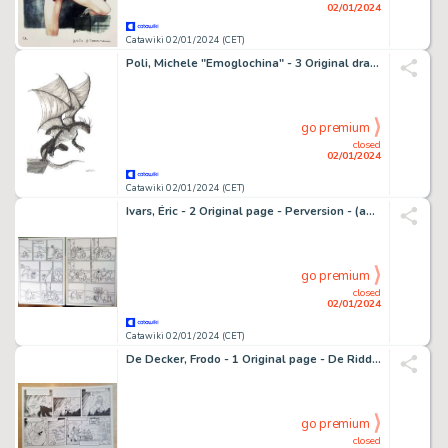
02/01/2024
Catawiki 02/01/2024 (CET)
Poli, Michele "Emoglochina" - 3 Original drawing - Triptych: Flight of the Young Dragon - 2023
go premium
closed
02/01/2024
Catawiki 02/01/2024 (CET)
Ivars, Éric - 2 Original page - Perversion - (années 1990)
go premium
closed
02/01/2024
Catawiki 02/01/2024 (CET)
De Decker, Frodo - 1 Original page - De Ridder - Ariel - 2023
go premium
closed