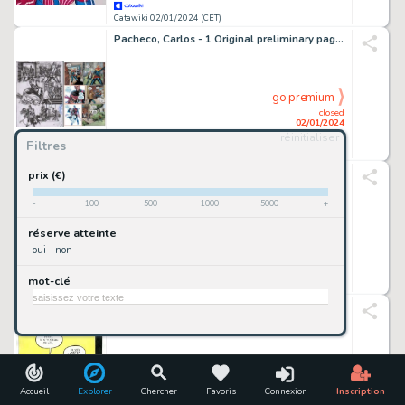
Catawiki 02/01/2024 (CET)
Pacheco, Carlos - 1 Original preliminary page - New Avengers - #32 - 2012
go premium
closed
02/01/2024
réinitialiser
Filtres
Catawiki 02/01/2024 (CET)
Morris - 1 Print - Lucky Luke - Bromure - L'Elixir du docteur Doxey
prix (€)
-
100
500
1000
5000
+
go premium
réserve atteinte
closed
oui
non
02/01/2024
mot-clé
Catawiki 02/01/2024 (CET)
Ivars, Eric - 1 Original colour drawing - Rien au lit - 2021
go premium
closed
02/01/2024
Accueil
Explorer
Chercher
Favoris
Connexion
Inscription