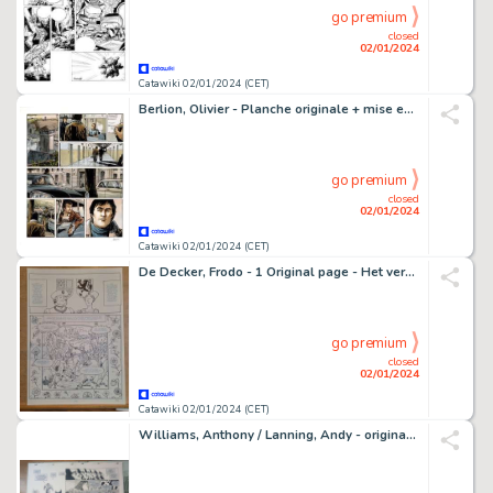
go premium
closed
02/01/2024
Catawiki 02/01/2024 (CET)
Berlion, Olivier - Planche originale + mise en couleur originale - Le Juge T1 - Chicago-sur-Rhône - (2015)
go premium
closed
02/01/2024
Catawiki 02/01/2024 (CET)
De Decker, Frodo - 1 Original page - Het verhaal van Vlaanderen 1 - 2022
go premium
closed
02/01/2024
Catawiki 02/01/2024 (CET)
Williams, Anthony / Lanning, Andy - original page - Fate #22 - (1996)