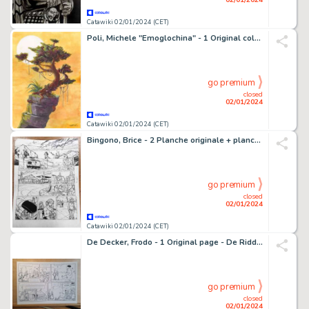
Catawiki 02/01/2024 (CET)
Poli, Michele "Emoglochina" - 1 Original colour drawing - Forgotten Beauty - 2023
go premium
closed
02/01/2024
Catawiki 02/01/2024 (CET)
Bingono, Brice - 2 Planche originale + planche originale préliminaire - Aborigine
go premium
closed
02/01/2024
Catawiki 02/01/2024 (CET)
De Decker, Frodo - 1 Original page - De Ridder - Dansende beer
go premium
closed
02/01/2024