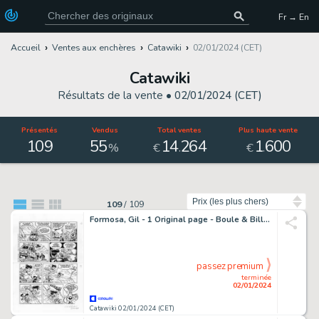
Fr → En
Accueil
Ventes aux enchères
Catawiki
02/01/2024 (CET)
Catawiki
Résultats de la vente •
02/01/2024 (CET)
Présentés
Vendus
Total ventes
Plus haute vente
109
55
14
264
1
600
.
.
%
€
€
Trier par
109
/
109
Formosa, Gil - 1 Original page - Boule & Bill - Chute!
passez premium
terminée
02/01/2024
Catawiki 02/01/2024 (CET)