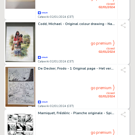
closed
02/01/2024
Catawiki 02/01/2024 (CET)
Codd, Michael - Original colour drawing - Native American
go premium
closed
02/01/2024
Catawiki 02/01/2024 (CET)
De Decker, Frodo - 1 Original page - Het verhaal van Vlaanderen 2 - 2022
go premium
closed
02/01/2024
Catawiki 02/01/2024 (CET)
Marniquet, Frédéric - Planche originale - Spirits of Scotland T3 - Le Trésor du pendu - (2022)
go premium