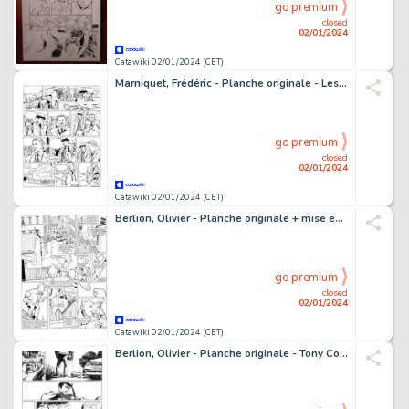
go premium
closed
02/01/2024
Catawiki 02/01/2024 (CET)
Marniquet, Frédéric - Planche originale - Les Mystères de Whitechapel T1 - Sir Henry Chapman - (2009)
go premium
closed
02/01/2024
Catawiki 02/01/2024 (CET)
Berlion, Olivier - Planche originale + mise en couleur originale - Sales Mioches T3 - La Ficelle - (1999)
go premium
closed
02/01/2024
Catawiki 02/01/2024 (CET)
Berlion, Olivier - Planche originale - Tony Corso T6 - Bollywood Connection - (2013)