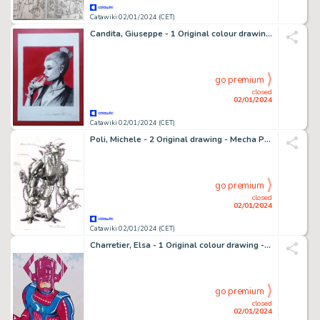
Catawiki 02/01/2024 (CET)
Candita, Giuseppe - 1 Original colour drawing - Diabolik - Eva
go premium
closed
02/01/2024
Catawiki 02/01/2024 (CET)
Poli, Michele - 2 Original drawing - Mecha Prototypes n°0 and n°1 - 2023
go premium
closed
02/01/2024
Catawiki 02/01/2024 (CET)
Charretier, Elsa - 1 Original colour drawing - Galactus - "Le dévoreur de Mondes" - 2015
go premium
closed
02/01/2024