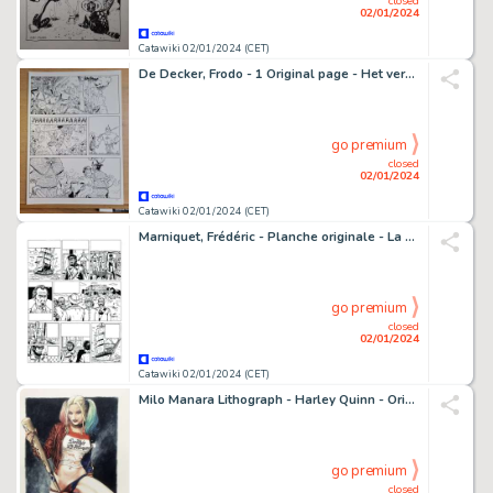
closed
02/01/2024
Catawiki 02/01/2024 (CET)
De Decker, Frodo - 1 Original page - Het verhaal van Vlaanderen 1 - 2022
go premium
closed
02/01/2024
Catawiki 02/01/2024 (CET)
Marniquet, Frédéric - Planche originale - La Brigade de l'étrange T4 - Le Tombeau des Cathares - (2007)
go premium
closed
02/01/2024
Catawiki 02/01/2024 (CET)
Milo Manara Lithograph - Harley Quinn - Original Signed 21,5 x 29,5 cm - Suicide Squad
go premium
closed