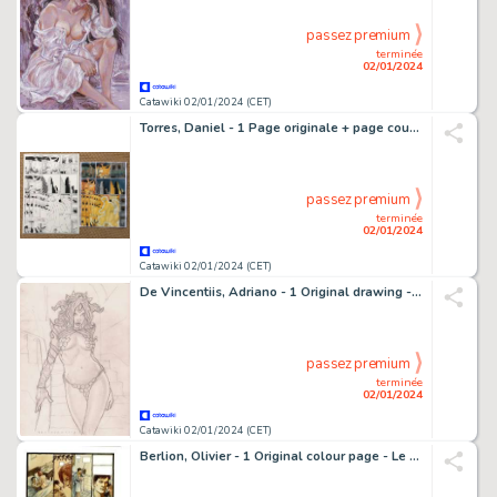
passez premium
terminée
02/01/2024
Catawiki 02/01/2024 (CET)
Torres, Daniel - 1 Page originale + page couleur originale - Tom el dinosaurio - "¡Tom, no juegues con los enchufes!" - 2002
passez premium
terminée
02/01/2024
Catawiki 02/01/2024 (CET)
De Vincentiis, Adriano - 1 Original drawing - Red Sonja - Queen Sonja - 2023
passez premium
terminée
02/01/2024
Catawiki 02/01/2024 (CET)
Berlion, Olivier - 1 Original colour page - Le Kid de l'Oklahoma - 2010