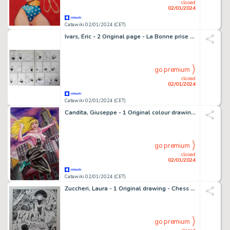
closed
02/01/2024
Catawiki 02/01/2024 (CET)
Ivars, Éric - 2 Original page - La Bonne prise - (années 1990)
go premium
closed
02/01/2024
Catawiki 02/01/2024 (CET)
Candita, Giuseppe - 1 Original colour drawing - Spider-Gwen - Fly over Manhattan
go premium
closed
02/01/2024
Catawiki 02/01/2024 (CET)
Zuccheri, Laura - 1 Original drawing - Chess game in the forest - 2023
go premium