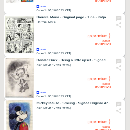
05/10/2023
Catawiki 05/10/2023 (CET)
Barrera, Maria - Original page - Tina - Katja - Gimbo - (1989)
Barrera, Maria
go premium
closed
05/10/2023
Catawiki 05/10/2023 (CET)
Donald Duck - Being a little upset - Signed Original Artwork by Xavi - (2022)
Xavi (Xavier Vives Mateu)
go premium
closed
05/10/2023
Catawiki 05/10/2023 (CET)
Mickey Mouse - Smiling - Signed Original Artwork by Xavi - (2023)
Xavi (Xavier Vives Mateu)
go premium
closed
05/10/2023