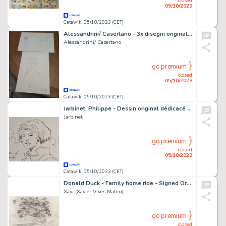
closed
05/10/2023
Catawiki 05/10/2023 (CET)
Alessandrini/ Casertano - 3x disegni originali dedicaces - "Dylan Dog" e "Martin Mystère" - (1994)
Alessandrini/ Casertano
go premium
closed
05/10/2023
Catawiki 05/10/2023 (CET)
Jarbinet, Philippe - Dessin original dédicacé - Personnage féminin - (2016)
Jarbinet
go premium
closed
05/10/2023
Catawiki 05/10/2023 (CET)
Donald Duck - Family horse ride - Signed Original Artwork by Xavi - (2022)
Xavi (Xavier Vives Mateu)
go premium
closed