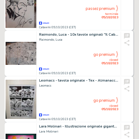
passez premium
terminée
05/10/2023
Catawiki 05/10/2023 (CET)
Raimondo, Luca - 10x tavole originali "Il Cabalista di Praga" - tomo n.2 - (2010)
Raimondo, Luca
go premium
closed
05/10/2023
Catawiki 05/10/2023 (CET)
Leomacs - tavola originale - Tex - Almanacco del west - (2009)
Leomacs
go premium
closed
05/10/2023
Catawiki 05/10/2023 (CET)
Lara Molinari - Illustrazione originale gigante 50x70 cm - "Amelia e Gennarino sul pizza-tappeto", firmata - (2022)
Lara Molinari