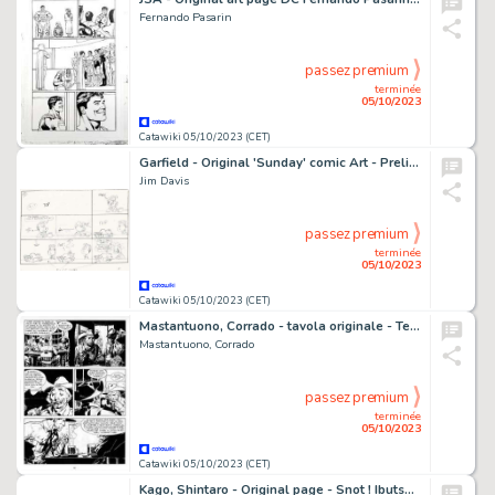
Fernando Pasarin
passez premium
terminée
05/10/2023
Catawiki 05/10/2023 (CET)
Garfield - Original 'Sunday' comic Art - Preliminary gag + notes - (1989)
Jim Davis
passez premium
terminée
05/10/2023
Catawiki 05/10/2023 (CET)
Mastantuono, Corrado - tavola originale - Tex spec. n. 27 "Il Profeta Hualpai" - (2007)
Mastantuono, Corrado
passez premium
terminée
05/10/2023
Catawiki 05/10/2023 (CET)
Kago, Shintaro - Original page - Snot ! Ibutsu Konnyu (Foreign Object) - (2017)