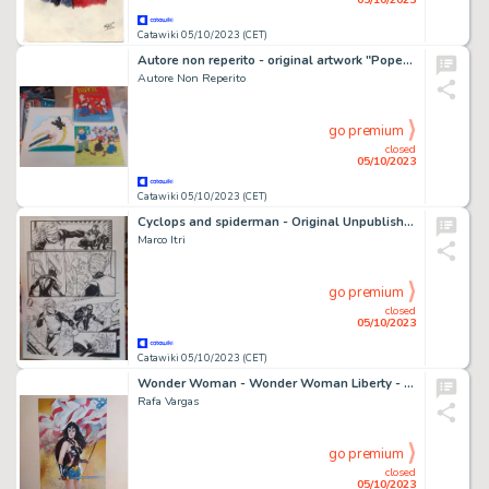
Catawiki 05/10/2023 (CET)
Autore non reperito - original artwork "Popeye Funfair Frolics" - (1979)
Autore Non Reperito
go premium
closed
05/10/2023
Catawiki 05/10/2023 (CET)
Cyclops and spiderman - Original Unpublished drawing for Avengers by Marco Itri - Page volante - Exemplaire unique - (2018)
Marco Itri
go premium
closed
05/10/2023
Catawiki 05/10/2023 (CET)
Wonder Woman - Wonder Woman Liberty - (2023)
Rafa Vargas
go premium
closed
05/10/2023