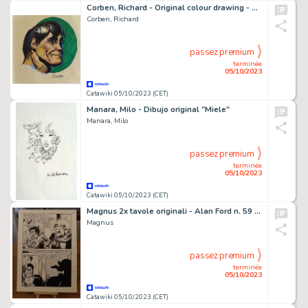
Corben, Richard - Original colour drawing - Portrait - (1981)
Corben, Richard
passez premium
terminée
05/10/2023
Catawiki 05/10/2023 (CET)
Manara, Milo - Dibujo original "Miele"
Manara, Milo
passez premium
terminée
05/10/2023
Catawiki 05/10/2023 (CET)
Magnus 2x tavole originali - Alan Ford n. 59 "I tre rock" - (1974)
Magnus
passez premium
terminée
05/10/2023
Catawiki 05/10/2023 (CET)