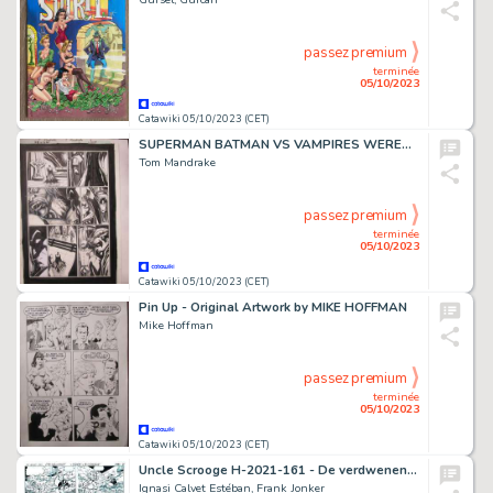
passez premium
terminée
05/10/2023
Catawiki 05/10/2023 (CET)
SUPERMAN BATMAN VS VAMPIRES WEREWOLF N° 2 page 9 - Original Artwork by TOM MANDRAKE
Tom Mandrake
passez premium
terminée
05/10/2023
Catawiki 05/10/2023 (CET)
Pin Up - Original Artwork by MIKE HOFFMAN
Mike Hoffman
passez premium
terminée
05/10/2023
Catawiki 05/10/2023 (CET)
Uncle Scrooge H-2021-161 - De verdwenen euro - Original page by Esteban - ink+pencil - page 4 - (2021/2022)
Ignasi Calvet Estéban, Frank Jonker