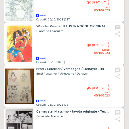
go premium
closed
05/10/2023
Catawiki 05/10/2023 (CET)
Wonder Woman ILLUSTRAZIONE ORIGINALE - Wonder Woman - Page volante - EO - (2023)
Giancarlo Caracuzzo
go premium
closed
05/10/2023
Catawiki 05/10/2023 (CET)
Ersel / Leterrier / Verhaeghe / Denayer - 4x Originele tekening - Claymore / Emilie en Liam
Ersel / Leterrier / Verhaeghe / Denayer
go premium
closed
05/10/2023
Catawiki 05/10/2023 (CET)
Carnevale, Massimo - tavola originale - Tex Color #18 "La casa del giudice" - (2020)
Carnevale, Massimo