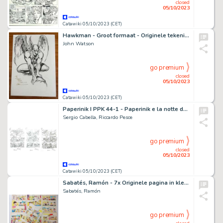
closed
05/10/2023
Catawiki 05/10/2023 (CET)
Hawkman - Groot formaat - Originele tekening - Page volante - (2009)
John Watson
go premium
closed
05/10/2023
Catawiki 05/10/2023 (CET)
Paperinik I PPK 44-1 - Paperinik e la notte dei follower - 3 signed original sketch pages by Sergio Cabella - (2020)
Sergio Cabella, Riccardo Pesce
go premium
closed
05/10/2023
Catawiki 05/10/2023 (CET)
Sabatés, Ramón - 7x Originele pagina in kleur - Entre Amis - (1958)
Sabatés, Ramón
go premium