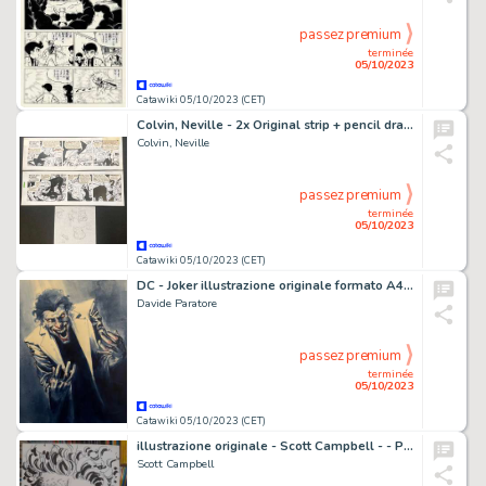
passez premium
terminée
05/10/2023
Catawiki 05/10/2023 (CET)
Colvin, Neville - 2x Original strip + pencil drawing - Modesty Blaise - Death in slow motion - (1983)
Colvin, Neville
passez premium
terminée
05/10/2023
Catawiki 05/10/2023 (CET)
DC - Joker illustrazione originale formato A4 - Page volante - Exemplaire unique - (2022)
Davide Paratore
passez premium
terminée
05/10/2023
Catawiki 05/10/2023 (CET)
illustrazione originale - Scott Campbell - - Page volante - EO - (1995)
Scott Campbell