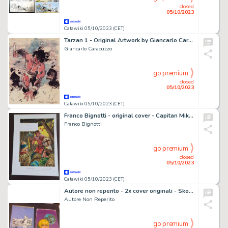
closed
05/10/2023
Catawiki 05/10/2023 (CET)
Tarzan 1 - Original Artwork by Giancarlo Caracuzzo - Page volante - Exemplaire unique - (2020)
Giancarlo Caracuzzo
go premium
closed
05/10/2023
Catawiki 05/10/2023 (CET)
Franco Bignotti - original cover - Capitan Miki n. 237 "Il tesoro di Maharagia" - (1967)
Franco Bignotti
go premium
closed
05/10/2023
Catawiki 05/10/2023 (CET)
Autore non reperito - 2x cover originali - Skorpio e Lanciostory - (1979/1985)
Autore Non Reperito
go premium