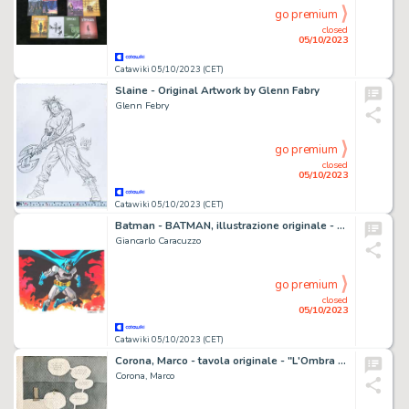
go premium
closed
05/10/2023
Catawiki 05/10/2023 (CET)
Slaine - Original Artwork by Glenn Fabry
Glenn Febry
go premium
closed
05/10/2023
Catawiki 05/10/2023 (CET)
Batman - BATMAN, illustrazione originale - Page volante - EO - (2023)
Giancarlo Caracuzzo
go premium
closed
05/10/2023
Catawiki 05/10/2023 (CET)
Corona, Marco - tavola originale - "L'Ombra di Walt" n. 1
Corona, Marco