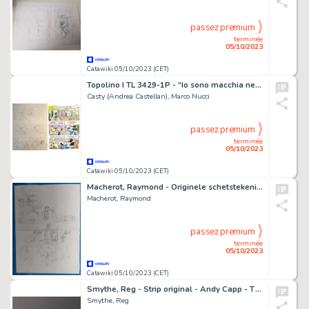
passez premium
terminée
05/10/2023
Catawiki 05/10/2023 (CET)
Topolino I TL 3429-1P - “Io sono macchia nera” - Signed Original Comic Page by Casty - page 29 - (2021)
Casty (Andrea Castellan), Marco Nucci
passez premium
terminée
05/10/2023
Catawiki 05/10/2023 (CET)
Macherot, Raymond - Originele schetstekening - Chlorophylle - (1955)
Macherot, Raymond
passez premium
terminée
05/10/2023
Catawiki 05/10/2023 (CET)
Smythe, Reg - Strip original - Andy Capp - The Weakness of men - (1991)
Smythe, Reg