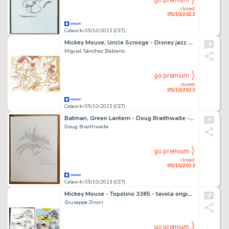
go premium
closed
05/10/2023
Catawiki 05/10/2023 (CET)
Mickey Mouse, Uncle Scrooge - Disney jazz duet - Signed Original Drawing by Miguel Sánchez Babiano - (2023)
Miguel Sánchez Babiano
go premium
closed
05/10/2023
Catawiki 05/10/2023 (CET)
Batman, Green Lantern - Doug Braithwaite - Originele tekening Batman + 4 gesigneerde comics green Lantern - (2009/2009)
Doug Braithwaite
go premium
closed
05/10/2023
Catawiki 05/10/2023 (CET)
Mickey Mouse - Topolino 3365 - tavola originale da "Topolino e le 2000 palme" - (2020)
Giuseppe Zironi
go premium