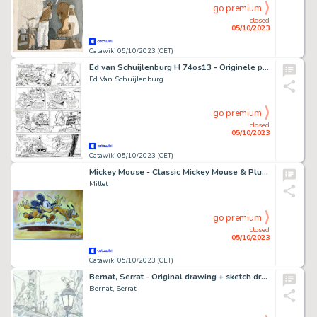
go premium
closed
05/10/2023
Catawiki 05/10/2023 (CET)
Ed van Schuijlenburg H 74os13 - Originele pagina - Broer Konijn - (1974)
Ed Van Schuijlenburg
go premium
closed
05/10/2023
Catawiki 05/10/2023 (CET)
Mickey Mouse - Classic Mickey Mouse & Pluto - Original Drawing- Millet - Watercolour - 30 x 42 cm
Millet
go premium
closed
05/10/2023
Catawiki 05/10/2023 (CET)
Bernat, Serrat - Original drawing + sketch drawing - Sherlock Holmes and Moriarty - Chase in London!
Bernat, Serrat