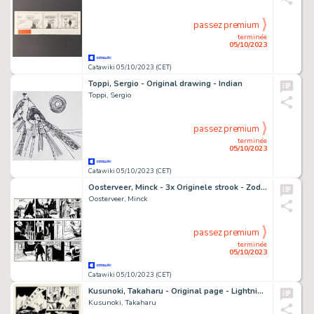
passez premium
terminée
05/10/2023
Catawiki 05/10/2023 (CET)
Toppi, Sergio - Original drawing - Indian
Toppi, Sergio
passez premium
terminée
05/10/2023
Catawiki 05/10/2023 (CET)
Oosterveer, Minck - 3x Originele strook - Zodiak - (1997)
Oosterveer, Minck
passez premium
terminée
05/10/2023
Catawiki 05/10/2023 (CET)
Kusunoki, Takaharu - Original page - Lightning Man - (1960)
Kusunoki, Takaharu