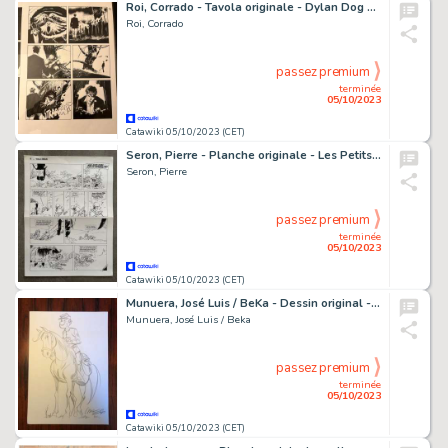
Roi, Corrado - Tavola originale - Dylan Dog n. 372 "Il bianco e il nero" - (2017)
Roi, Corrado
passez premium
terminée
05/10/2023
Catawiki 05/10/2023 (CET)
Seron, Pierre - Planche originale - Les Petits Hommes T43 - Castel Montrigu - (2005)
Seron, Pierre
passez premium
terminée
05/10/2023
Catawiki 05/10/2023 (CET)
Munuera, José Luis / BeKa - Dessin original - Les Tuniques bleues - Blutch - (2020)
Munuera, José Luis / Beka
passez premium
terminée
05/10/2023
Catawiki 05/10/2023 (CET)