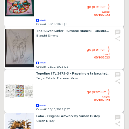
go premium
closed
05/10/2023
Catawiki 05/10/2023 (CET)
The Silver Surfer - Simone Bianchi - lllustrazione originale - Page volante - EO - (1995)
Bianchi Simone
go premium
closed
05/10/2023
Catawiki 05/10/2023 (CET)
Topolino I TL 3479-3 - Paperino e la bacchetta magica - inked page 8 + sketch page - (2021)
Sergio Cabella, Francesco Vacca
go premium
closed
05/10/2023
Catawiki 05/10/2023 (CET)
Lobo - Original Artwork by Simon Bisley
Simon Bisley