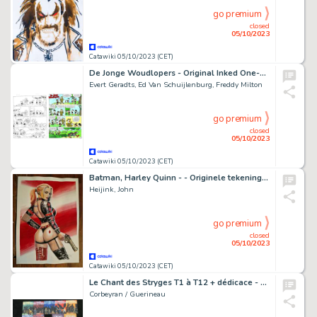
go premium
closed
05/10/2023
Catawiki 05/10/2023 (CET)
De Jonge Woudlopers - Original Inked One-Pager - H 94189 - 'Medaille-lopers' - (1995)
Evert Geradts, Ed Van Schuijlenburg, Freddy Milton
go premium
closed
05/10/2023
Catawiki 05/10/2023 (CET)
Batman, Harley Quinn - - Originele tekening in kleur - Harley Quinn - Page volante - (2021)
Heijink, John
go premium
closed
05/10/2023
Catawiki 05/10/2023 (CET)
Le Chant des Stryges T1 à T12 + dédicace - 12x C - EO/Ré - (2000/2008)
Corbeyran / Guerineau