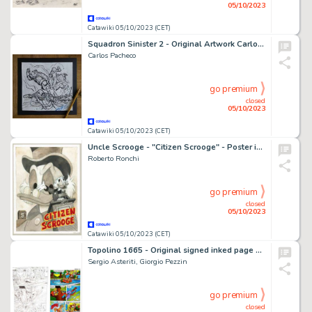
05/10/2023
Catawiki 05/10/2023 (CET)
Squadron Sinister 2 - Original Artwork Carlos Pacheco Sketch
Carlos Pacheco
go premium
closed
05/10/2023
Catawiki 05/10/2023 (CET)
Uncle Scrooge - "Citizen Scrooge" - Poster inspired by "Citizen Kane" (2023)
Roberto Ronchi
go premium
closed
05/10/2023
Catawiki 05/10/2023 (CET)
Topolino 1665 - Original signed inked page by Sergio Asteriti - page 33 - Page volante - EO - (1987)
Sergio Asteriti, Giorgio Pezzin
go premium
closed