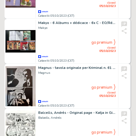
closed
05/10/2023
Catawiki 05/10/2023 (CET)
Makyo - 6 Albums + dédicace - 6x C - EO/Ré - (1984/1998)
Makyo
go premium
closed
05/10/2023
Catawiki 05/10/2023 (CET)
Magnus - tavola originale per Kriminal n. 61 con commissario Milton - (1966)
Magnus
go premium
closed
05/10/2023
Catawiki 05/10/2023 (CET)
Balcells, Andrés - Original page - Katja in Gimbo - (1991)
Balcells, Andrés
go premium