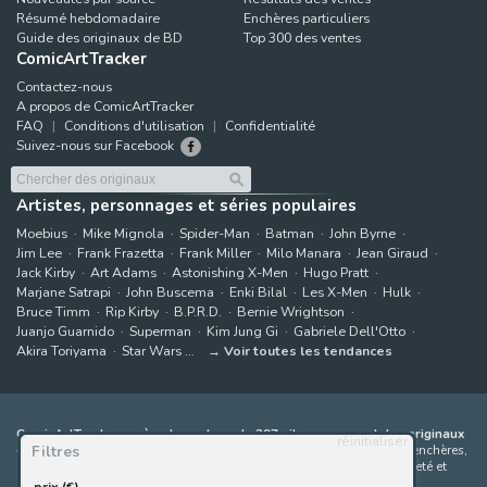
Résumé hebdomadaire
Enchères particuliers
Guide des originaux de BD
Top 300 des ventes
ComicArtTracker
Contactez-nous
A propos de ComicArtTracker
FAQ
Conditions d'utilisation
Confidentialité
Suivez-nous sur Facebook
Artistes, personnages et séries populaires
Moebius
Mike Mignola
Spider-Man
Batman
John Byrne
Jim Lee
Frank Frazetta
Frank Miller
Milo Manara
Jean Giraud
Jack Kirby
Art Adams
Astonishing X-Men
Hugo Pratt
Marjane Satrapi
John Buscema
Enki Bilal
Les X-Men
Hulk
Bruce Timm
Rip Kirby
B.P.R.D.
Bernie Wrightson
Juanjo Guarnido
Superman
Kim Jung Gi
Gabriele Dell'Otto
Akira Toriyama
Star Wars
Voir toutes les tendances
ComicArtTracker agrège le contenu de 397 sites proposant des originaux
réinitialiser
Filtres
de bandes dessinées à la vente
(galeries, maisons de ventes aux enchères,
places de marché et sites d'artistes). Aucun produit ne peut être acheté et
aucune enchère ne peut être effectuée directement sur le site de