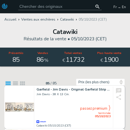
Fr → En
Accueil
Ventes aux enchères
Catawiki
05/10/2023 (CET)
Catawiki
Résultats de la vente •
05/10/2023 (CET)
Présentés
Vendus
Total ventes
Plus haute vente
85
86
11
732
1
900
.
.
%
€
€
Trier par
85
/
85
Garfield - Jim Davis - Original Garfield Strip - Exemplaire unique - (1993)
Jim Davis - 38 X 13 Cm.
passez premium
terminée
05/10/2023
Catawiki 05/10/2023 (CET)