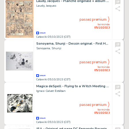
Laudy, Jacques - Planche originale + album luxe - La Légende des Quatre fils Aymond - (1946/2022)
Laudy, Jacques
passez premium
terminée
05/10/2023
Catawiki 05/10/2023 (CET)
Sonoyama, Shunji - Dessin original - First Human Giatrus / Gyatoruzu - (1985)
Sonoyama, Shunji
passez premium
terminée
05/10/2023
Catawiki 05/10/2023 (CET)
Magica deSpell - Flying to a Witch Meeting - Original Colour drawing by Esteban - (2023)
Ignasi Calvet Estéban
passez premium
terminée
05/10/2023
Catawiki 05/10/2023 (CET)
JSA - Original art page DC Fernando Pasarin 2007 - Exemplaire unique