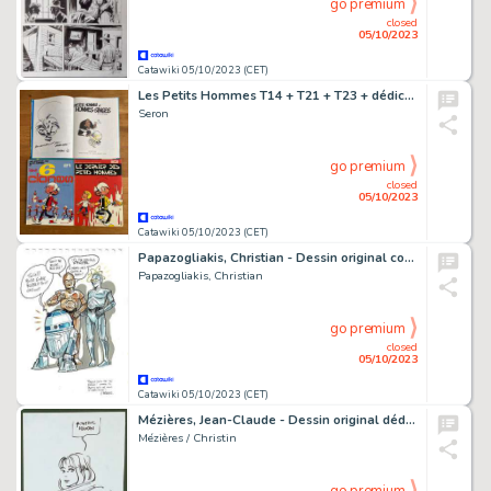
go premium
closed
05/10/2023
Catawiki 05/10/2023 (CET)
Les Petits Hommes T14 + T21 + T23 + dédicace - 3x C - EO - (1983/1988)
Seron
go premium
closed
05/10/2023
Catawiki 05/10/2023 (CET)
Papazogliakis, Christian - Dessin original couleur - Hommage à Star Wars - (2020)
Papazogliakis, Christian
go premium
closed
05/10/2023
Catawiki 05/10/2023 (CET)
Mézières, Jean-Claude - Dessin original dédicacé - Laureline - (1985)
Mézières / Christin