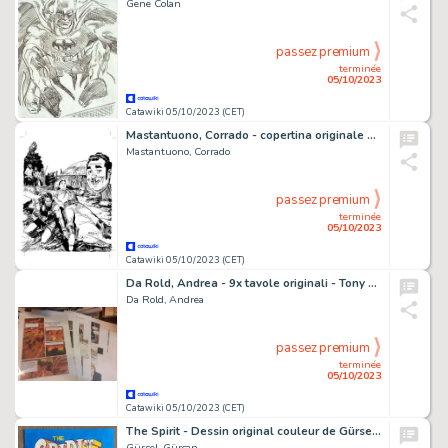
Gene Colan
passez premium
terminée
05/10/2023
Catawiki 05/10/2023 (CET)
Mastantuono, Corrado - copertina originale per Capitan Miki
Mastantuono, Corrado
passez premium
terminée
05/10/2023
Catawiki 05/10/2023 (CET)
Da Rold, Andrea - 9x tavole originali - Tony & Clint - episodio completo "Presenze Rivelatrici" - (2010)
Da Rold, Andrea
passez premium
terminée
05/10/2023
Catawiki 05/10/2023 (CET)
The Spirit - Dessin original couleur de Gürsel en hommage au Spirit de Will Eisner - Page volante - Exemplaire unique - (2017)
Gürsel, Gürcan