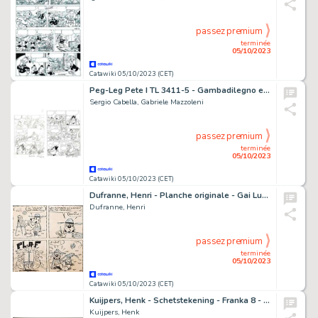
passez premium
terminée
05/10/2023
Catawiki 05/10/2023 (CET)
Peg-Leg Pete I TL 3411-5 - Gambadilegno e l'aquila - original signed page 8 with sketch page - Sergio Cabella - (2020)
Sergio Cabella, Gabriele Mazzoleni
passez premium
terminée
05/10/2023
Catawiki 05/10/2023 (CET)
Dufranne, Henri - Planche originale - Gai Luron - Ah ! Ils sont nombreux... - (1973)
Dufranne, Henri
passez premium
terminée
05/10/2023
Catawiki 05/10/2023 (CET)
Kuijpers, Henk - Schetstekening - Franka 8 - De tanden van de Draak - (1985)
Kuijpers, Henk