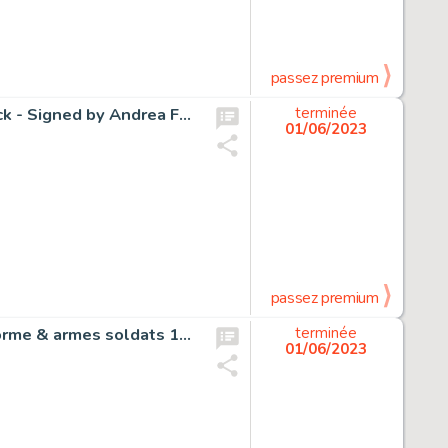
passez premium
Uncle Scrooge D 2016-034 - The Secret of Ebenezer Duck - Signed by Andrea Ferraris - page 3 - (2017)
terminée
01/06/2023
passez premium
Funcken, Fred & Liliane - Dessin original couleur - L'Uniforme & armes soldats 1er Empire - Russie - Chasseurs à cheval - (1969)
terminée
01/06/2023