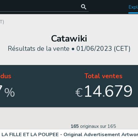
Expl
T)
Catawiki
Résultats de la vente •
01/06/2023 (CET)
dus
Total ventes
7
14
679
.
%
€
165
originaux sur
165
LA FILLE ET LA POUPEE - Original Advertisement Artwo