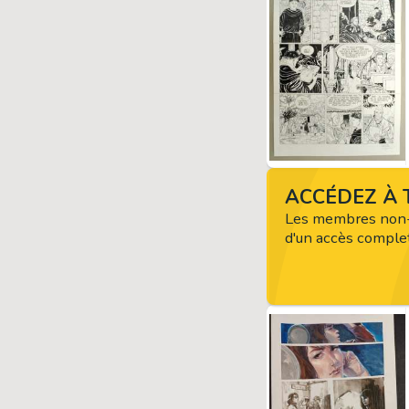
ACCÉDEZ À T
Les membres non-
d'un accès complet