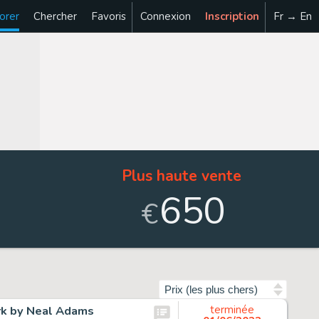
orer
Chercher
Favoris
Connexion
Inscription
Fr → En
Plus haute vente
650
€
Trier par
rk by Neal Adams
terminée