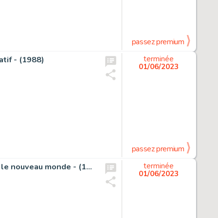
passez premium
tif - (1988)
terminée
01/06/2023
passez premium
Von Götha, Erich - Planche originale - Duke White - Vers le nouveau monde - (1987)
terminée
01/06/2023