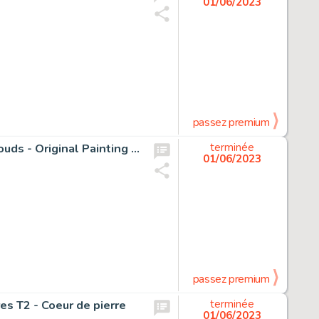
01/06/2023
passez premium
Donald Duck Inspired By René Magritte's Puffy White Clouds - Original Painting - Tony Fernandez Signed - Acrylic Art - Original Artwork
terminée
01/06/2023
passez premium
es T2 - Coeur de pierre
terminée
01/06/2023