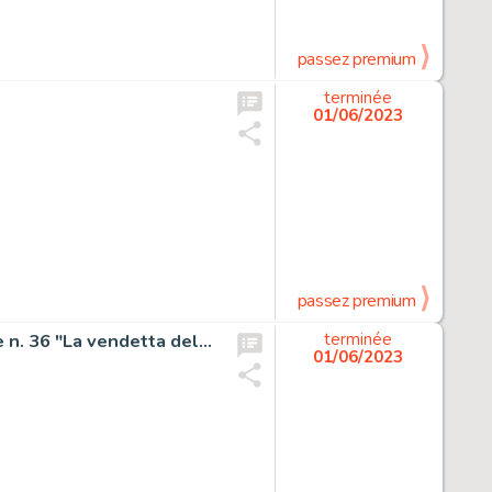
passez premium
terminée
01/06/2023
passez premium
Carnevale, Massimo - tavola originale - Tex albo speciale n. 36 "La vendetta delle ombre"
terminée
01/06/2023