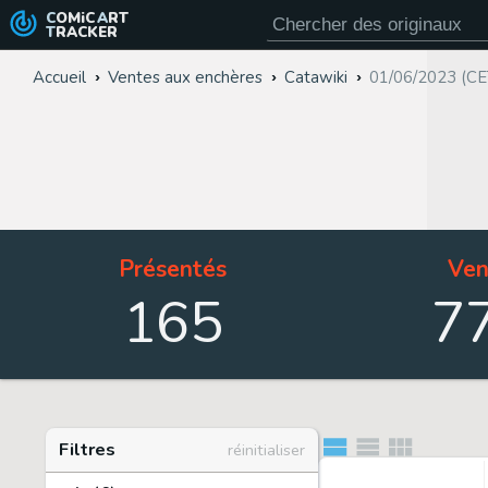
COMiC
ART
TRACKER
Accueil
Ventes aux enchères
Catawiki
01/06/2023 (CE
Présentés
Ven
165
7
Filtres
réinitialiser