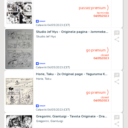
passez premium
terminée
04/05/2023
Catawiki 04/05/2023 (CET)
Studio Jef Nys - Originele pagina - Jommeke 36 - Neuzen bij de vleet - (2004)
Studio Jef Nys
go premium
closed
04/05/2023
Catawiki 04/05/2023 (CET)
Horie, Taku - 2x Original page - Yaguruma Kennosuke - (1959)
Horie, Taku
go premium
closed
04/05/2023
Catawiki 04/05/2023 (CET)
Gregorini, Gianluigi - Tavola Originale - Dragonero #10 "Le fosse dei Fargh" - (2014)
Gregorini, Gianluigi