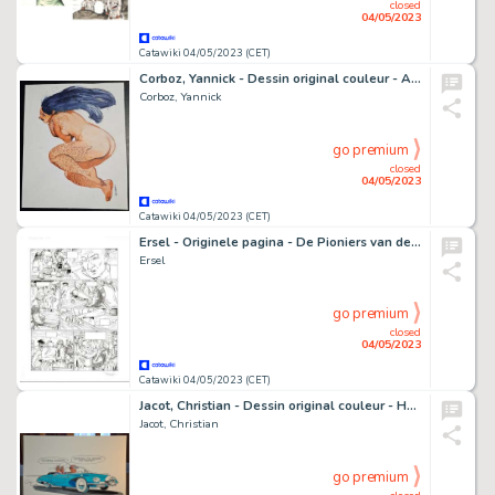
closed
04/05/2023
Catawiki 04/05/2023 (CET)
Corboz, Yannick - Dessin original couleur - Aquarelles - (2010)
Corboz, Yannick
go premium
closed
04/05/2023
Catawiki 04/05/2023 (CET)
Ersel - Originele pagina - De Pioniers van de Nieuwe Wereld 18 - Het grote rendez-vous - (2011)
Ersel
go premium
closed
04/05/2023
Catawiki 04/05/2023 (CET)
Jacot, Christian - Dessin original couleur - Hommage à Franquin - (2023)
Jacot, Christian
go premium