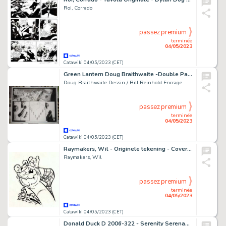
Roi, Corrado
passez premium
terminée
04/05/2023
Catawiki 04/05/2023 (CET)
Green Lantern Doug Braithwaite -Double Page - 22x17 - A2 - BRAVE AND BOLD #20 - Page volante - Exemplaire unique - (2009)
Doug Braithwaite Dessin / Bill Reinhold Encrage
passez premium
terminée
04/05/2023
Catawiki 04/05/2023 (CET)
Raymakers, Wil - Originele tekening - Cover - Bommel en Tom Poes - De Zonnige Kijk - (2013)
Raymakers, Wil
passez premium
terminée
04/05/2023
Catawiki 04/05/2023 (CET)
Donald Duck D 2006-322 - Serenity Serenade - Original Inked Comic Page by Daan Jippes - page 6 (2006)