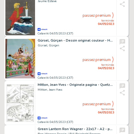
Jaume Esteve
passez premium
terminée
04/05/2023
Catawiki 04/05/2023 (CET)
Gürsel, Gürçan - Dessin original couleur - Hommage à Tabary
Gürsel, Gürçan
passez premium
terminée
04/05/2023
Catawiki 04/05/2023 (CET)
Mitton, Jean-Yves - Originele pagina - Quetzalcoatl 7 - Het geheim van La Malinche - (2008)
Mitton, Jean-Yves
passez premium
terminée
04/05/2023
Catawiki 04/05/2023 (CET)
Green Lantern Ron Wagner - 22x17 - A2 - pages 8 et 9 - CONVERGENCE : GREEN LANTERN / PARALLAX #2 - Page volante - Exemplaire unique - (2015)
Ron Wagner Dessin / Bill Reinhold Encrage