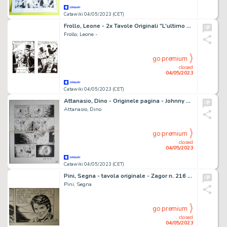
Catawiki 04/05/2023 (CET)
Frollo, Leone - 2x Tavole Originali "L'ultimo concerto" Full Pages - (1986)
Frollo, Leone -
go premium
closed
04/05/2023
Catawiki 04/05/2023 (CET)
Attanasio, Dino - Originele pagina - Johnny Goodbye
Attanasio, Dino
go premium
closed
04/05/2023
Catawiki 04/05/2023 (CET)
Pini, Segna - tavola originale - Zagor n. 216 “L’Uomo Invisibile” - (1979)
Pini, Segna
go premium
closed
04/05/2023