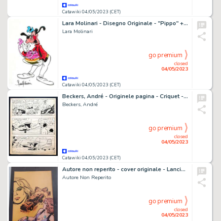
Catawiki 04/05/2023 (CET)
Lara Molinari - Disegno Originale - "Pippo" + Disegno Preparatorio - Page volante - Exemplaire unique - (2016)
Lara Molinari
go premium
closed
04/05/2023
Catawiki 04/05/2023 (CET)
Beckers, André - Originele pagina - Criquet - Les Taxis des nuages - (1955)
Beckers, André
go premium
closed
04/05/2023
Catawiki 04/05/2023 (CET)
Autore non reperito - cover originale - Lanciostory n. 30 - (1979)
Autore Non Reperito
go premium
closed
04/05/2023