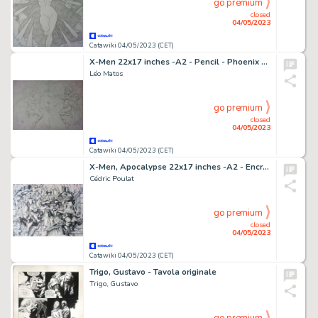
go premium
closed
04/05/2023
Catawiki 04/05/2023 (CET)
X-Men 22x17 inches -A2 - Pencil - Phoenix VS Binary - Page volante - Exemplaire unique - (2013)
Léo Matos
go premium
closed
04/05/2023
Catawiki 04/05/2023 (CET)
X-Men, Apocalypse 22x17 inches -A2 - Encré - Tribute to Steve Epting - Les 4 Cavaliers d'Apocalypse (L'Ere d'Apocalypse) - Page volante - Exemplaire unique - (2013)
Cédric Poulat
go premium
closed
04/05/2023
Catawiki 04/05/2023 (CET)
Trigo, Gustavo - Tavola originale
Trigo, Gustavo