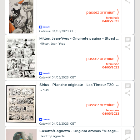
passez premium
terminée
04/05/2023
Catawiki 04/05/2023 (CET)
Mitton, Jean-Yves - Originele pagina - Bloed en Stilte 10 - De dans zonder einde - (1996)
Mitton, Jean-Yves
passez premium
terminée
04/05/2023
Catawiki 04/05/2023 (CET)
Sirius - Planche originale - Les Timour T20 - L'Oiseau flamboyant - (1966)
Sirius
passez premium
terminée
04/05/2023
Catawiki 04/05/2023 (CET)
Casotto/Cagnetta - Original artwork “Visage de femme”
Casotto/Cagnetta