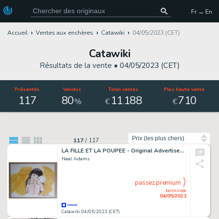
Fr → En
Accueil
Ventes aux enchères
Catawiki
04/05/2023 (CET)
Catawiki
Résultats de la vente •
04/05/2023 (CET)
Présentés
Vendus
Total ventes
Plus haute vente
117
80
11
188
710
.
%
€
€
Trier par
117
/
117
LA FILLE ET LA POUPEE - Original Advertisement Artwork by Neal Adams
Neal Adams
passez premium
terminée
04/05/2023
Catawiki 04/05/2023 (CET)