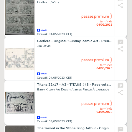
Linthout, Willy
passez premium
terminée
04/05/2023
Catawiki 04/05/2023 (CET)
Garfield - Original 'Sunday' comic Art - Preliminary gag - (1989)
Jim Davis
passez premium
terminée
04/05/2023
Catawiki 04/05/2023 (CET)
Titans 22x17 - A2 - TITANS #43 - Page volante - Exemplaire unique - (2002)
Barry Kitson Au Dessin / James Pascoe À L'encrage
passez premium
terminée
04/05/2023
Catawiki 04/05/2023 (CET)
The Sword in the Stone: King Arthur - Original Drawing - Jaume Esteve - Signed - Pencil Art - 50 x 35 cm - Original Artwork