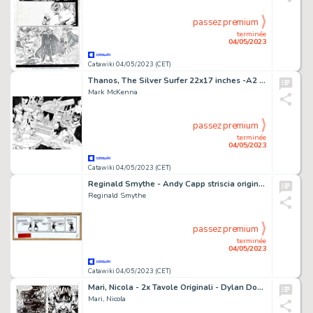
passez premium
terminée
04/05/2023
Catawiki 04/05/2023 (CET)
Thanos, The Silver Surfer 22x17 inches -A2 - Encré- Mark McKenna - Thanos VS Silver Surfer and Adam Warlock - Page volante - Exemplaire unique - (2013)
Mark McKenna
passez premium
terminée
04/05/2023
Catawiki 04/05/2023 (CET)
Reginald Smythe - Andy Capp striscia originale
Reginald Smythe
passez premium
terminée
04/05/2023
Catawiki 04/05/2023 (CET)
Mari, Nicola - 2x Tavole Originali - Dylan Dog Gigante #7 "Horror Market" - (1998)
Mari, Nicola