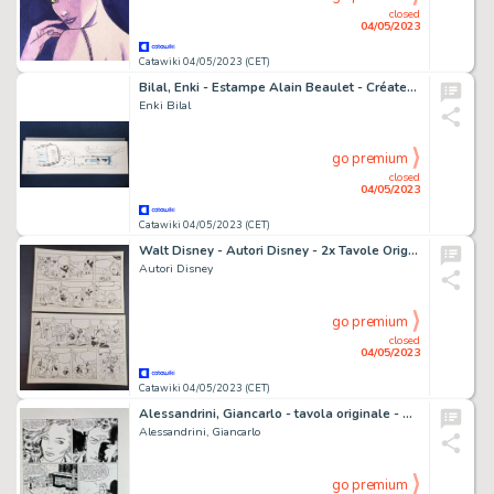
closed
04/05/2023
Catawiki 04/05/2023 (CET)
Bilal, Enki - Estampe Alain Beaulet - Créateur d'univers - (1988)
Enki Bilal
go premium
closed
04/05/2023
Catawiki 04/05/2023 (CET)
Walt Disney - Autori Disney - 2x Tavole Originali "Paperino e il Tappeto Aureo" - Page volante - Exemplaire unique - (1996)
Autori Disney
go premium
closed
04/05/2023
Catawiki 04/05/2023 (CET)
Alessandrini, Giancarlo - tavola originale - Martin Mystère
Alessandrini, Giancarlo
go premium