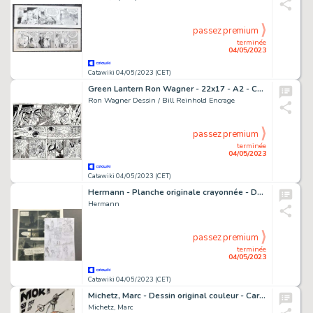
passez premium
terminée
04/05/2023
Catawiki 04/05/2023 (CET)
Green Lantern Ron Wagner - 22x17 - A2 - CONVERGENCE : GREEN LANTERN / PARALLAX #2 - Page volante - Exemplaire unique - (2015)
Ron Wagner Dessin / Bill Reinhold Encrage
passez premium
terminée
04/05/2023
Catawiki 04/05/2023 (CET)
Hermann - Planche originale crayonnée - Duke T5 - Un Pistolero tu seras - (2020)
Hermann
passez premium
terminée
04/05/2023
Catawiki 04/05/2023 (CET)
Michetz, Marc - Dessin original couleur - Carte de Voeux 2013 - 2012 est mort ! - (2012)
Michetz, Marc