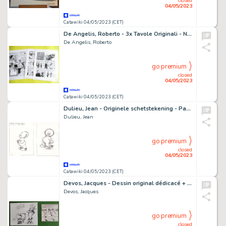
closed
04/05/2023
Catawiki 04/05/2023 (CET)
De Angelis, Roberto - 3x Tavole Originali - Nathan Never n. 102 ''Una Canzone per Sara'' - (1999)
De Angelis, Roberto
go premium
closed
04/05/2023
Catawiki 04/05/2023 (CET)
Dulieu, Jean - Originele schetstekening - Paulus de Boskabouter in hansopje - (1977)
Dulieu, Jean
go premium
closed
04/05/2023
Catawiki 04/05/2023 (CET)
Devos, Jacques - Dessin original dédicacé + case originale - Génial Olivier - (1982)
Devos, Jacques
go premium
closed