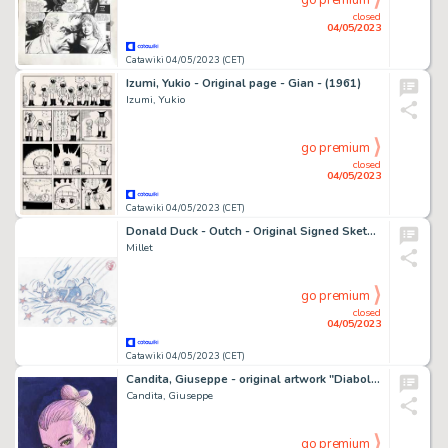
go premium
closed
04/05/2023
Catawiki 04/05/2023 (CET)
Izumi, Yukio - Original page - Gian - (1961)
Izumi, Yukio
go premium
closed
04/05/2023
Catawiki 04/05/2023 (CET)
Donald Duck - Outch - Original Signed Sketch Drawing by Millet
Millet
go premium
closed
04/05/2023
Catawiki 04/05/2023 (CET)
Candita, Giuseppe - original artwork "Diabolik - Eva Kant - green eyes" (2023)
Candita, Giuseppe
go premium