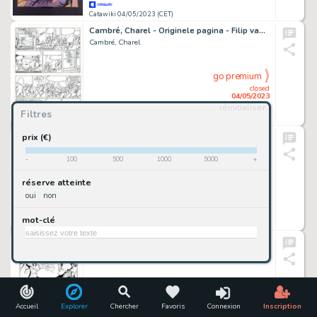
Catawiki 04/05/2023 (CET)
Cambré, Charel - Originele pagina - Filip van België - (2014)
Cambré, Charel
go premium
closed
04/05/2023
réinitialiser
Filtres
Catawiki 04/05/2023 (CET)
Di Vincenzo, Maurizio - tavola originale - Dylan Dog #175
prix (€)
Di Vincenzo, Maurizio
-
100
500
1000
5000
+
go premium
réserve atteinte
closed
oui
non
04/05/2023
mot-clé
Catawiki 04/05/2023 (CET)
Piffarerio, Paolo - Tavola Originale - Alan Ford #146 "Rebus" Superciuk! - (1981)
Piffarerio, Paolo
go premium
closed
04/05/2023
Accueil
Explorer
Chercher
Favoris
Connexion
Inscription