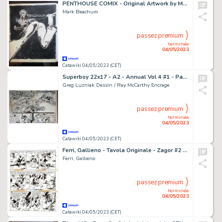
PENTHOUSE COMIX - Original Artwork by MARK BEACHUM
Mark Beachum
passez premium
terminée
04/05/2023
Catawiki 04/05/2023 (CET)
Superboy 22x17 - A2 - Annual Vol 4 #1 - Page volante - Exemplaire unique - (1994)
Greg Luzniak Dessin / Ray McCarthy Encrage
passez premium
terminée
04/05/2023
Catawiki 04/05/2023 (CET)
Ferri, Gallieno - Tavola Originale - Zagor #2 "Terrore" - (1965)
Ferri, Gallieno
passez premium
terminée
04/05/2023
Catawiki 04/05/2023 (CET)