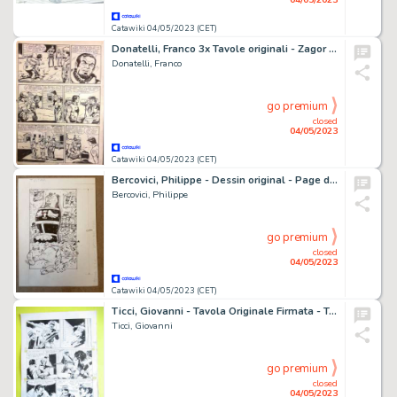
Catawiki 04/05/2023 (CET)
Donatelli, Franco 3x Tavole originali - Zagor n. 125 - (1975)
Donatelli, Franco
go premium
closed
04/05/2023
Catawiki 04/05/2023 (CET)
Bercovici, Philippe - Dessin original - Page de titre - Testar le robot - (1987)
Bercovici, Philippe
go premium
closed
04/05/2023
Catawiki 04/05/2023 (CET)
Ticci, Giovanni - Tavola Originale Firmata - Tex n. 299 '' Fuga da Anderville'' - (1985)
Ticci, Giovanni
go premium
closed
04/05/2023