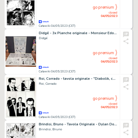
go premium
closed
04/05/2023
Catawiki 04/05/2023 (CET)
Didgé - 3x Planche originale - Monsieur Edouard / Quicky / Les Microzathlètes
Didgé
go premium
closed
04/05/2023
Catawiki 04/05/2023 (CET)
Roi, Corrado - tavola originale - "Diabolik, chi sei?" Lo Scarabeo - (2022)
Roi, Corrado
go premium
closed
04/05/2023
Catawiki 04/05/2023 (CET)
Brindisi, Bruno - Tavola Originale - Dylan Dog Gigante #18 "Tueentoun" - (2009)
Brindisi, Bruno