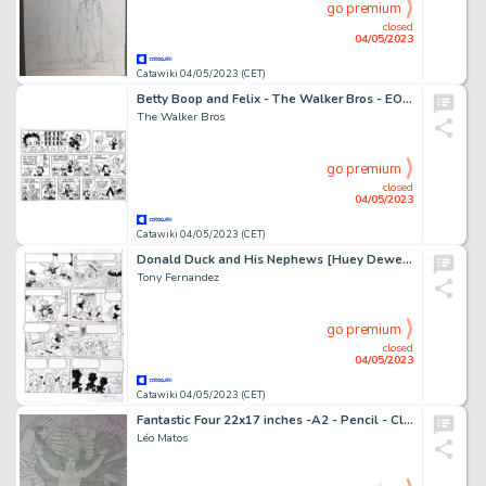
go premium
closed
04/05/2023
Catawiki 04/05/2023 (CET)
Betty Boop and Felix - The Walker Bros - EO - (1982)
The Walker Bros
go premium
closed
04/05/2023
Catawiki 04/05/2023 (CET)
Donald Duck and His Nephews [Huey Dewey and Louie] H 2022-002 - "The Great Meteorite Hunt" - Original Production Page 2/12 - Signed by Tony Fernandez - 42 x 30 cm - Page volante - (2022)
Tony Fernandez
go premium
closed
04/05/2023
Catawiki 04/05/2023 (CET)
Fantastic Four 22x17 inches -A2 - Pencil - Cloak and Dagger - Page volante - Exemplaire unique - (2014)
Léo Matos