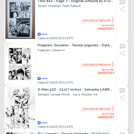
Thor #42 - Page 3 - Original Artwork by STUART IMMONEN SCOTT KOBLISH
Stuart Immonen Scott Koblish
passez premium
terminée
04/05/2023
Catawiki 04/05/2023 (CET)
Freghieri, Giovanni - Tavola originale - Dylan Dog
Freghieri, Giovanni
passez premium
terminée
04/05/2023
Catawiki 04/05/2023 (CET)
X-Men p22 - 11x17 inches - Salvador LARROCA - SPLASH PAGE - Uncanny X-MEN #391 - Page volante - Exemplaire unique - (2001)
Salvador Larroca Pencil - Larry Stucker Ink
passez premium
terminée
04/05/2023
Catawiki 04/05/2023 (CET)
Roi, Corrado - Tavola Originale - Dylan Dog Speciale #19 "La peste" - (2005)