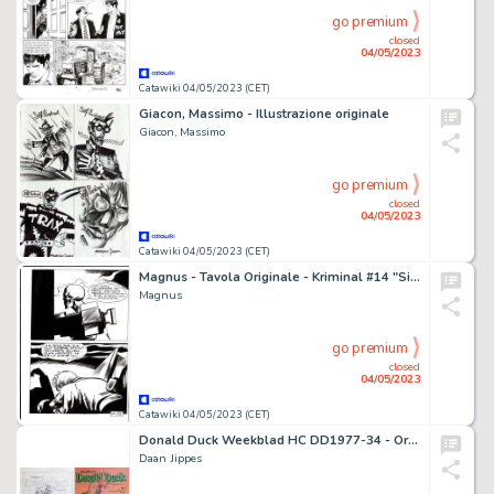
go premium
closed
04/05/2023
Catawiki 04/05/2023 (CET)
Giacon, Massimo - Illustrazione originale
Giacon, Massimo
go premium
closed
04/05/2023
Catawiki 04/05/2023 (CET)
Magnus - Tavola Originale - Kriminal #14 "Sinfonia" Corno - (1965)
Magnus
go premium
closed
04/05/2023
Catawiki 04/05/2023 (CET)
Donald Duck Weekblad HC DD1977-34 - Original preliminary drawing by Daan Jippes - Brer Rabbit, Brer Fox and Brer Bear - (1977)
Daan Jippes