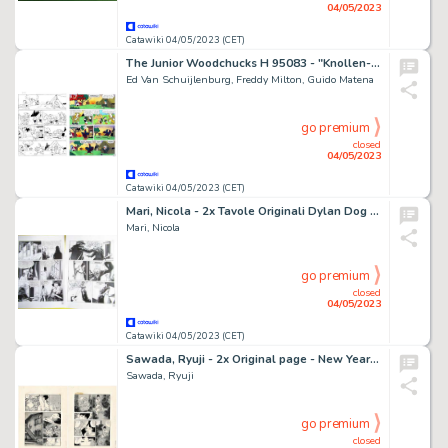
04/05/2023
Catawiki 04/05/2023 (CET)
The Junior Woodchucks H 95083 - "Knollen-lopers" - Original Inked One-Pager by Ed van Schuijlenburg, Freddy Milton and Guido Matena - (1995)
Ed Van Schuijlenburg, Freddy Milton, Guido Matena
go premium
closed
04/05/2023
Catawiki 04/05/2023 (CET)
Mari, Nicola - 2x Tavole Originali Dylan Dog n. 284 ''Nel Segno del Dolore'' - (2010)
Mari, Nicola
go premium
closed
04/05/2023
Catawiki 04/05/2023 (CET)
Sawada, Ryuji - 2x Original page - New Year's Eve - (1981)
Sawada, Ryuji
go premium
closed