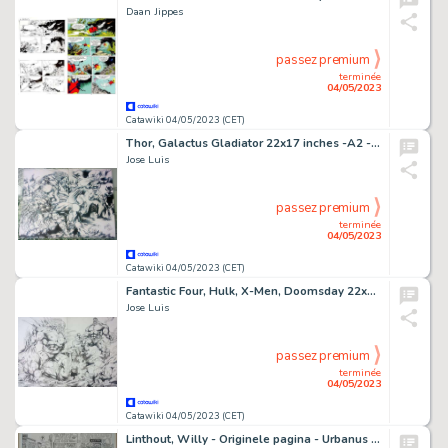
Daan Jippes
passez premium
terminée
04/05/2023
Catawiki 04/05/2023 (CET)
Thor, Galactus Gladiator 22x17 inches -A2 - Encré - Jose Luis - Tyran VS Beta Ray Bill, Gladiator et Galactus - Page volante - Exemplaire unique - (2014)
Jose Luis
passez premium
terminée
04/05/2023
Catawiki 04/05/2023 (CET)
Fantastic Four, Hulk, X-Men, Doomsday 22x17 inches -A2 - Encré - Jose Luis - Doomsday VS Hulk, the Thing (FF), Juggernaut and the Rhino - Page volante - Exemplaire unique - (2011)
Jose Luis
passez premium
terminée
04/05/2023
Catawiki 04/05/2023 (CET)
Linthout, Willy - Originele pagina - Urbanus 67 - De vergeten Willy - (1998)