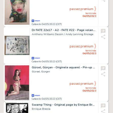
passez premium
terminée
04/05/2023
Catawiki 04/05/2023 (CET)
Dr FATE 22x17 - A2 - FATE #22 - Page volante - Exemplaire unique - (1996)
Anthony Williams Dessin / Andy Lanning Encrage
passez premium
terminée
04/05/2023
Catawiki 04/05/2023 (CET)
Gürsel, Gürçan - Originele aquarel - Pin-up - (2016)
Gürsel, Gürçan
passez premium
terminée
04/05/2023
Catawiki 04/05/2023 (CET)
Swamp Thing - Original page by Enrique Breccia
Enrique Breccia