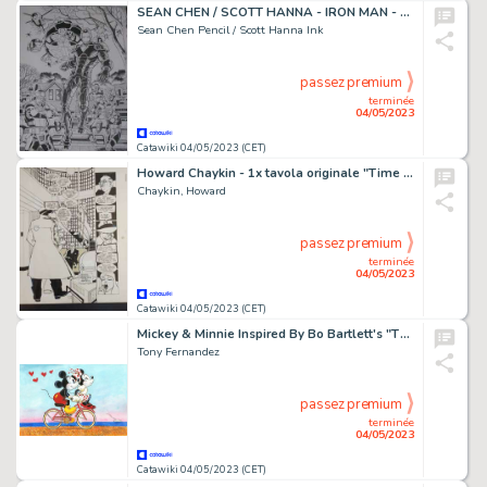
SEAN CHEN / SCOTT HANNA - IRON MAN - Original Splash page - Nova #2 - Page volante - Exemplaire unique - (2007)
Sean Chen Pencil / Scott Hanna Ink
passez premium
terminée
04/05/2023
Catawiki 04/05/2023 (CET)
Howard Chaykin - 1x tavola originale "Time 2 The Epiphany"
Chaykin, Howard
passez premium
terminée
04/05/2023
Catawiki 04/05/2023 (CET)
Mickey & Minnie Inspired By Bo Bartlett's "The Day Everything Changed Forever" (2016) - Original Painting - Tony Fernandez Signed - 50 x 35 cm - Acrylic Art - Original Artwork
Tony Fernandez
passez premium
terminée
04/05/2023
Catawiki 04/05/2023 (CET)