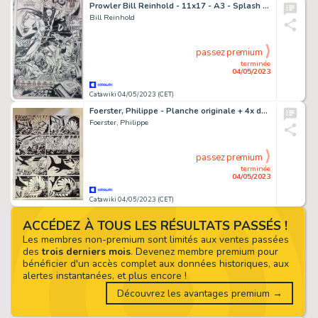
Prowler Bill Reinhold - 11x17 - A3 - Splash Page - Prowler #2 - Page volante - Exemplaire unique - (1994)
Bill Reinhold
passez premium
terminée
04/05/2023
Catawiki 04/05/2023 (CET)
Foerster, Philippe - Planche originale + 4x dessin original préliminaire - Fluide Glacial
Foerster, Philippe
passez premium
terminée
04/05/2023
Catawiki 04/05/2023 (CET)
ACCÉDEZ À TOUS LES RÉSULTATS PASSÉS !
Les membres non-premium sont limités aux ventes passées
des
trois derniers mois
. Devenez membre premium pour
bénéficier d'un accès complet aux données historiques, aux
alertes instantanées, et plus encore !
Découvrez les avantages premium →