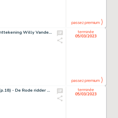
passez premium
Suske en Wiske RV-30 - De stemmenrover - met opdrachttekening Willy Vandersteen - Agrafé - EO - (1957)
terminée
05/03/2023
passez premium
Biddeloo, Karel / Studio Vandersteen - Originele pagina (p.18) - De Rode ridder 37 - De wilde jacht - (1968)
terminée
05/03/2023