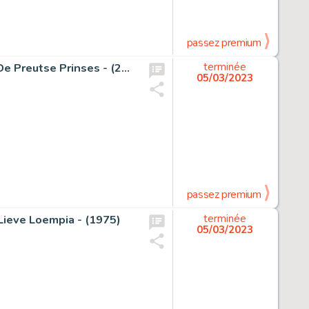
passez premium
Geerts, Paul - Originele pagina (p.12) Suske en Wiske - De Preutse Prinses - (2020)
terminée
05/03/2023
passez premium
 Lieve Loempia - (1975)
terminée
05/03/2023