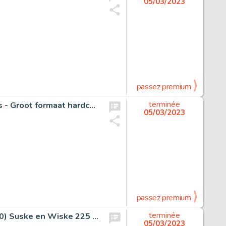
05/03/2023
passez premium
Suske en Wiske - De Baeke uitgave - De Sterrenplukkers - Groot formaat hardcover met linnen rug - nr. 61 van 100 ex. + Pentekening Paul Geerts - EO - (1993)
terminée
05/03/2023
passez premium
Studio Vandersteen / Paul Geerts - Originele pagina (p.10) Suske en Wiske 225 - De goalgetter - (1990)
terminée
05/03/2023