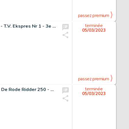
passez premium
Studio Vandersteen - Originele pagina De Familie Snoek - T.V. Ekspres Nr 1 - 3e Reeks - (1967)
terminée
05/03/2023
passez premium
Fabio Bono (De Rode Ridder) - Originele potloodpagina - De Rode Ridder 250 - De Uitverkorene - Page volante - (2016)
terminée
05/03/2023