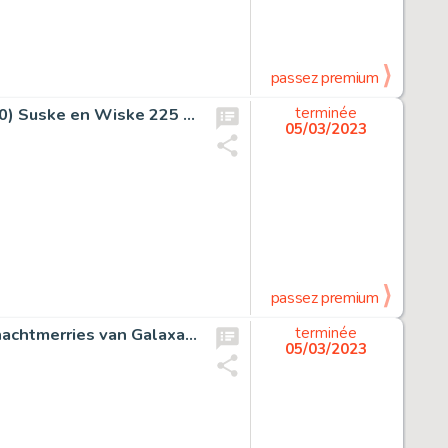
passez premium
Studio Vandersteen / Paul Geerts - Originele pagina (p.30) Suske en Wiske 225 - De goalgetter - (1990)
terminée
05/03/2023
passez premium
Fabio Bono (De Rode Ridder) - Originele illustratie - De nachtmerries van Galaxa nr. 1 - Techniek: Oost-Indische inkt en Ecoline - Page volante - (2023)
terminée
05/03/2023