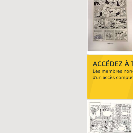
ACCÉDEZ À T
Les membres non-
d'un accès complet