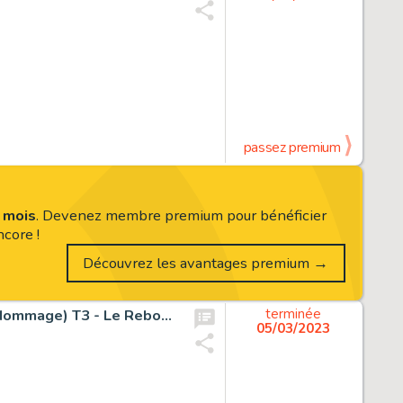
passez premium
s mois
. Devenez membre premium pour bénéficier
core !
Découvrez les avantages premium →
Krings, Jean-Marc - Planche originale - Bob et Bobette (Hommage) T3 - Le Reboutant rebouteux - (2019)
terminée
05/03/2023