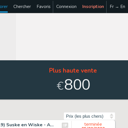
orer
Chercher
Favoris
Connexion
Inscription
Fr → En
Plus haute vente
800
€
Trier par
Geerts, Paul / Studio Vandersteen - Originele pagina (p.19) Suske en Wiske - Amoris van Amoras - (1984)
terminée