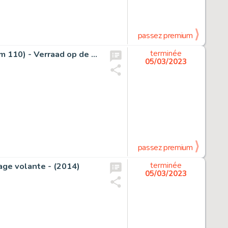
passez premium
Suske en Wiske - Originele halve pagina (stroken 109 t/m 110) - Verraad op de Veluwe + groot formaat luxe album (100 expl.) - Cartonné - (2004/2018)
terminée
05/03/2023
passez premium
age volante - (2014)
terminée
05/03/2023