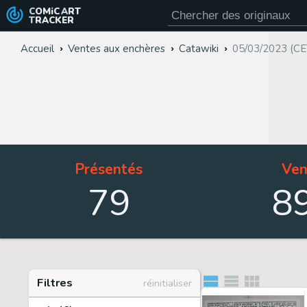
COMiC
ART
TRACKER
Accueil
Ventes aux enchères
Catawiki
05/03/2023 (CE
Présentés
Ven
79
8
Filtres
réinitialiser