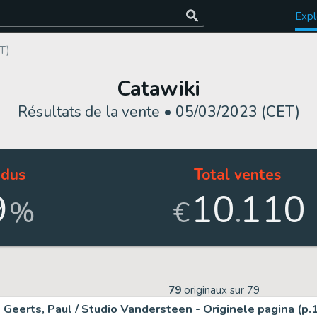
Expl
T)
Catawiki
Résultats de la vente •
05/03/2023 (CET)
dus
Total ventes
9
10
110
.
%
€
79
originaux sur
79