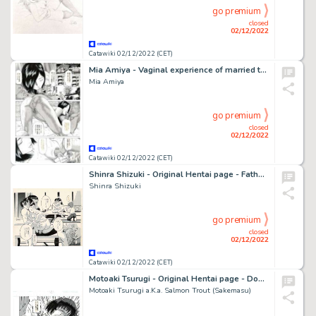
go premium
closed
02/12/2022
Catawiki 02/12/2022 (CET)
Mia Amiya - Vaginal experience of married teacher - Planche originale (uncensored) - Manga - Format: 25 x 36 cm. - (2017)
Mia Amiya
go premium
closed
02/12/2022
Catawiki 02/12/2022 (CET)
Shinra Shizuki - Original Hentai page - Father's Brutal Face - (2016)
Shinra Shizuki
go premium
closed
02/12/2022
Catawiki 02/12/2022 (CET)
Motoaki Tsurugi - Original Hentai page - Don't misunderstand me - (2010)
Motoaki Tsurugi a.K.a. Salmon Trout (Sakemasu)