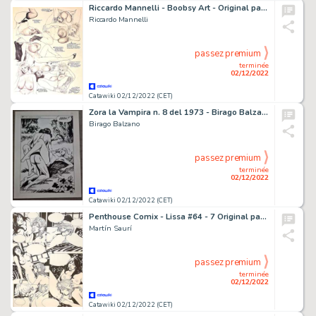
Riccardo Mannelli - Boobsy Art - Original page - Size: 33 x 48 cm. - (1996)
Riccardo Mannelli
passez premium
terminée
02/12/2022
Catawiki 02/12/2022 (CET)
Zora la Vampira n. 8 del 1973 - Birago Balzano - tavola originale "Il casto eremita"
Birago Balzano
passez premium
terminée
02/12/2022
Catawiki 02/12/2022 (CET)
Penthouse Comix - Lissa #64 - 7 Original pages (full story) by Martín Saurí - Size (7x): 35 x 45 cm. - Page volante (2004)
Martín Saurí
passez premium
terminée
02/12/2022
Catawiki 02/12/2022 (CET)