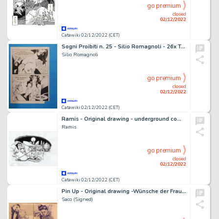
go premium
closed
02/12/2022
Catawiki 02/12/2022 (CET)
Sogni Proibiti n. 25 - Silio Romagnoli - 26x Tavola Originale Vintage "Autolinea Sprint" - Page volante - Exemplaire unique - (1986)
Silio Romagnoli
go premium
closed
02/12/2022
Catawiki 02/12/2022 (CET)
Ramis - Original drawing - underground comic - the other E. T.
Ramis
go premium
closed
02/12/2022
Catawiki 02/12/2022 (CET)
Pin Up - Original drawing -Wünsche der Frauen - ‘Natasha and Krista. Size: 21 x 29 cm.
Saco (Signed)