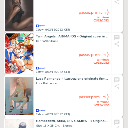
passez premium
terminée
02/12/2022
Catawiki 02/12/2022 (CET)
Twin Angels : AI&MAI DS - Original cover in color - Manga/Doujinshi - Format: 25,7 x 36,5 cm.
Kanna/Onihime
passez premium
terminée
02/12/2022
Catawiki 02/12/2022 (CET)
Luca Raimondo - Illustrazione originale firmata - Page volante - Exemplaire unique - (2022)
Luca Raimondo
passez premium
terminée
02/12/2022
Catawiki 02/12/2022 (CET)
Gambedotti, Atilio, LES 4 AMIES - 1 Original illustration - Marite y Ana 2022 - Page volante - (2022)
Size: 19 X 28 Cm. - Signed