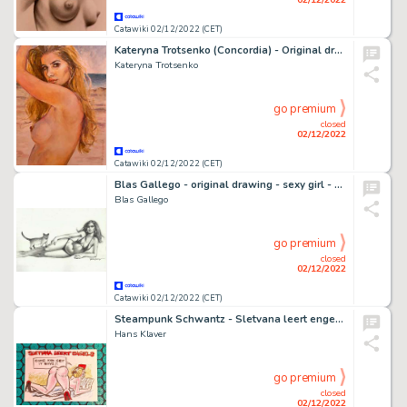
Catawiki 02/12/2022 (CET)
Kateryna Trotsenko (Concordia) - Original drawing - ‘Aruba’- Size: 21 x 30 cm - (2022)
Kateryna Trotsenko
go premium
closed
02/12/2022
Catawiki 02/12/2022 (CET)
Blas Gallego - original drawing - sexy girl - EO
Blas Gallego
go premium
closed
02/12/2022
Catawiki 02/12/2022 (CET)
Steampunk Schwantz - Sletvana leert engels - Agrafé - Exemplaire unique - (2008/2022)
Hans Klaver
go premium
closed
02/12/2022