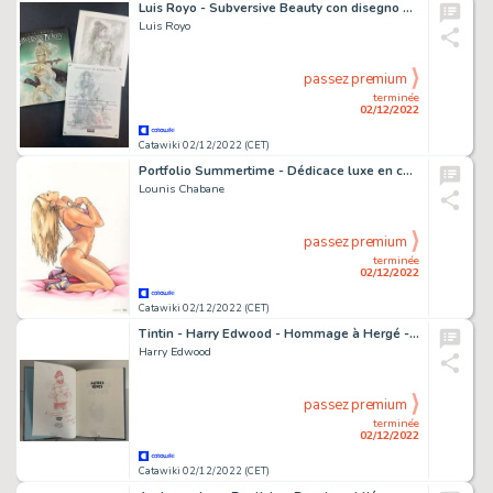
Luis Royo - Subversive Beauty con disegno originale - Page volante - Exemplaire unique - (2005)
Luis Royo
passez premium
terminée
02/12/2022
Catawiki 02/12/2022 (CET)
Portfolio Summertime - Dédicace luxe en couleur de Lounis Chabane dans le portfolio Summertime (2022)
Lounis Chabane
passez premium
terminée
02/12/2022
Catawiki 02/12/2022 (CET)
Tintin - Harry Edwood - Hommage à Hergé - Autres rêves + Dédicace - C - EO - (2012)
Harry Edwood
passez premium
terminée
02/12/2022
Catawiki 02/12/2022 (CET)