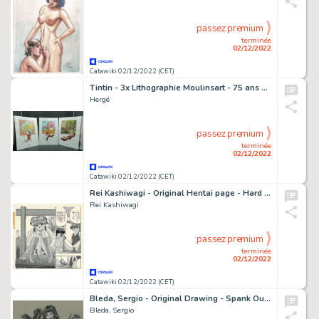
passez premium
terminée
02/12/2022
Catawiki 02/12/2022 (CET)
Tintin - 3x Lithographie Moulinsart - 75 ans de Tintin - (2003)
Hergé
passez premium
terminée
02/12/2022
Catawiki 02/12/2022 (CET)
Rei Kashiwagi - Original Hentai page - Hard Days - (1996)
Rei Kashiwagi
passez premium
terminée
02/12/2022
Catawiki 02/12/2022 (CET)
Bleda, Sergio - Original Drawing - Spank Out Day - Size: 21 x 28 cm - Original Artwork
Bleda, Sergio