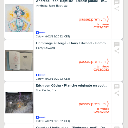
Andreae, Jean-Baptiste - Dessin publié - mme Loyale - Format: 21 x 29 cm.
Andreae, Jean-Baptiste
passez premium
terminée
02/12/2022
Catawiki 02/12/2022 (CET)
Hommage à Hergé - Harry Edwood - Hommage à Hergé - Les neufs rêves + dédicace - C - (2012)
Harry Edwood
passez premium
terminée
02/12/2022
Catawiki 02/12/2022 (CET)
Erich von Götha - Planche originale en couleur (p.43) - Les Malheurs de Janice T.3 - (2003)
Von Götha, Erich
passez premium
terminée
02/12/2022
Catawiki 02/12/2022 (CET)
Cuentos Medievales - "Embrasse-moi" - Page volante - Exemplaire unique - (2022)