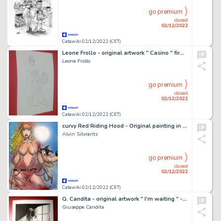
go premium
closed
02/12/2022
Catawiki 02/12/2022 (CET)
Leone Frollo - original artwork " Casino " firmata - Page volante - Exemplaire unique
Leone Frollo
go premium
closed
02/12/2022
Catawiki 02/12/2022 (CET)
curvy Red Riding Hood - Original painting in colour by Alvin Silvrants
Alvin Silvrants
go premium
closed
02/12/2022
Catawiki 02/12/2022 (CET)
G. Candita - original artwork " I'm waiting " - Page volante - Exemplaire unique (2021)
Giuseppe Candita