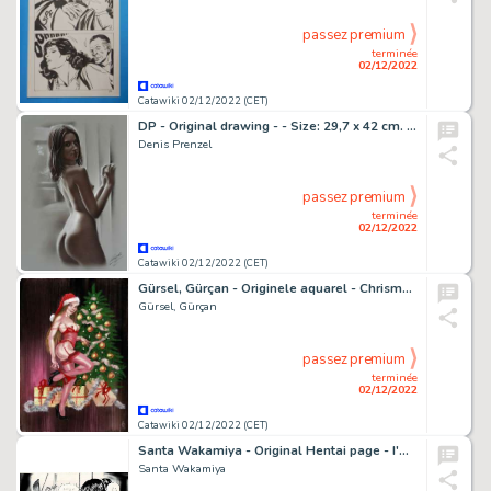
passez premium
terminée
02/12/2022
Catawiki 02/12/2022 (CET)
DP - Original drawing - - Size: 29,7 x 42 cm. - (2022)
Denis Prenzel
passez premium
terminée
02/12/2022
Catawiki 02/12/2022 (CET)
Gürsel, Gürçan - Originele aquarel - Chrismas Pin-up - (2021)
Gürsel, Gürçan
passez premium
terminée
02/12/2022
Catawiki 02/12/2022 (CET)
Santa Wakamiya - Original Hentai page - I'm a nasty woman in a Parallel World - (2016)
Santa Wakamiya