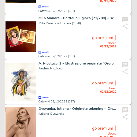
02/12/2022
Catawiki 02/12/2022 (CET)
Milo Manara - Portfolio Il gioco (72/200) + schizzo di Claudia
Milo Manara + Rikpen (1970)
go premium
closed
02/12/2022
Catawiki 02/12/2022 (CET)
A. Nicolucci 1 - Illustrazione originale “Ororo, anni 80” - Page volante - Exemplaire unique - (2022)
Andrea Nicolucci
go premium
closed
02/12/2022
Catawiki 02/12/2022 (CET)
Ovsyanka, Juliana - Originele tekening - ‘Diversion’ - Formaat: 21 x 29 cm.
Juliana Ovsyanka
go premium
closed
02/12/2022