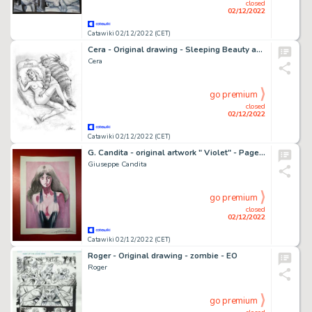
closed
02/12/2022
Catawiki 02/12/2022 (CET)
Cera - Original drawing - Sleeping Beauty and Freddy Krueger - EO
Cera
go premium
closed
02/12/2022
Catawiki 02/12/2022 (CET)
G. Candita - original artwork " Violet" - Page volante - Exemplaire unique (2021)
Giuseppe Candita
go premium
closed
02/12/2022
Catawiki 02/12/2022 (CET)
Roger - Original drawing - zombie - EO
Roger
go premium