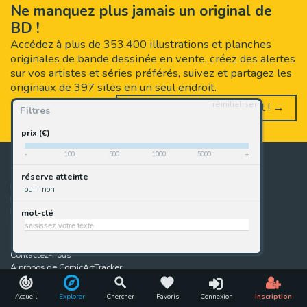
Ne manquez plus jamais un original de
BD !
Accédez à plus de 353.400 illustrations et planches
originales de bande dessinée en vente, créez des alertes
sur vos artistes et séries préférés, suivez et partagez les
originaux de 397 sites en un seul endroit.
réinitialiser
Inscrivez-vous, c'est gratuit ! →
Filtres
prix (€)
-
100
500
1000
5000
+
Originaux de BD
Ventes aux enchères
réserve atteinte
Nouveautés
Calendrier des ventes
oui
non
Nouveautés par source
Résultats des ventes
Résumé hebdomadaire
Enchères particuliers
mot-clé
Guide des originaux de BD
Top 300 des ventes
ComicArtTracker
Contactez-nous
A propos de ComicArtTracker
FAQ
Conditions d'utilisation
Confidentialité
Suivez-nous sur Facebook
Accueil
Explorer
Chercher
Favoris
Connexion
Inscription