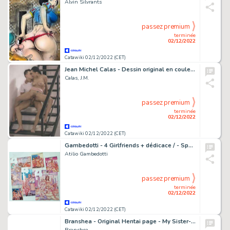
Alvin Silvrants
passez premium
terminée
02/12/2022
Catawiki 02/12/2022 (CET)
Jean Michel Calas - Dessin original en couleur - L'issue de secours - Format dessin: 21 x 29,7 cm. - (2022)
Calas, J.M.
passez premium
terminée
02/12/2022
Catawiki 02/12/2022 (CET)
Gambedotti - 4 Girlfriends + dédicace / - Special kickstarter edition - Agrafé - EO - (2020/2022)
Atilio Gambedotti
passez premium
terminée
02/12/2022
Catawiki 02/12/2022 (CET)
Branshea - Original Hentai page - My Sister-In-Law Raped By A Cat - (2007)
Branshea