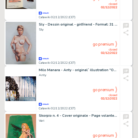
closed
02/12/2022
Catawiki 02/12/2022 (CET)
Sly - Dessin original - girlfriend - Format: 31 x 42 cm. - Exemplaire unique - (2017)
Sly
go premium
closed
02/12/2022
Catawiki 02/12/2022 (CET)
Milo Manara - Anty - original` illustration "Omaggio a Milo Manara Mare" - Page volante - Exemplaire unique
Anty
go premium
closed
02/12/2022
Catawiki 02/12/2022 (CET)
Skorpio n. 4 - Cover originale - Page volante - EO - (1979)
Vari
go premium