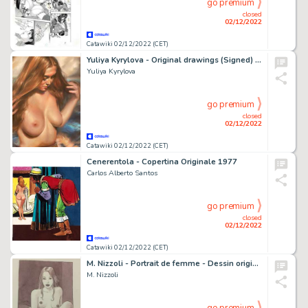
go premium
closed
02/12/2022
Catawiki 02/12/2022 (CET)
Yuliya Kyrylova - Original drawings (Signed) - ‘Reflection’ - 42 x 29 cm.
Yuliya Kyrylova
go premium
closed
02/12/2022
Catawiki 02/12/2022 (CET)
Cenerentola - Copertina Originale 1977
Carlos Alberto Santos
go premium
closed
02/12/2022
Catawiki 02/12/2022 (CET)
M. Nizzoli - Portrait de femme - Dessin original
M. Nizzoli