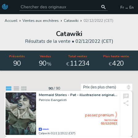
Fr → En
Accueil
Ventes aux enchères
Catawiki
02/12/2022 (CET)
Catawiki
Résultats de la vente •
02/12/2022 (CET)
Présentés
Vendus
Total ventes
Plus haute vente
90
90
11
234
420
.
%
€
€
Trier par
90
/
90
Mermaid Stories - Pat - illustrazione originale “Incastrata-entangle"” - Page volante - Exemplaire unique
Patrizio Evangelisti
passez premium
terminée
02/12/2022
Catawiki 02/12/2022 (CET)