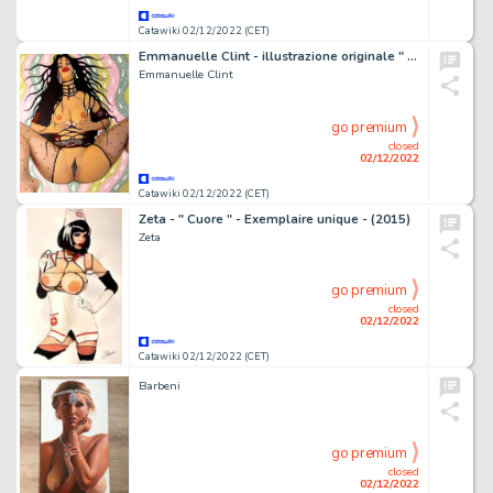
Catawiki 02/12/2022 (CET)
Emmanuelle Clint - illustrazione originale " La terra e il seme " - Page volante - (2015)
Emmanuelle Clint
go premium
closed
02/12/2022
Catawiki 02/12/2022 (CET)
Zeta - " Cuore " - Exemplaire unique - (2015)
Zeta
go premium
closed
02/12/2022
Catawiki 02/12/2022 (CET)
Barbeni
go premium
closed
02/12/2022