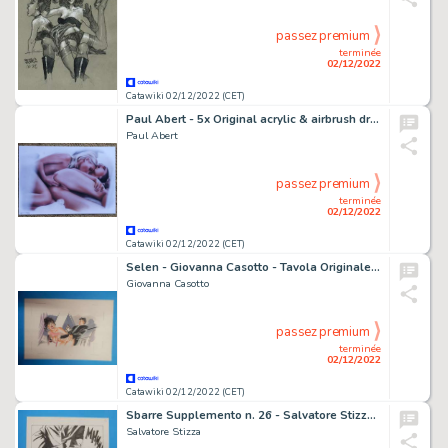
passez premium
terminée
02/12/2022
Catawiki 02/12/2022 (CET)
Paul Abert - 5x Original acrylic & airbrush drawing - Size (5x): 21 x 30 cm. - (2018/2021)
Paul Abert
passez premium
terminée
02/12/2022
Catawiki 02/12/2022 (CET)
Selen - Giovanna Casotto - Tavola Originale Erotica per Albo spagnolo - Page volante - Exemplaire unique - (1995)
Giovanna Casotto
passez premium
terminée
02/12/2022
Catawiki 02/12/2022 (CET)
Sbarre Supplemento n. 26 - Salvatore Stizza - 38x Tavola Originale Vintage "Galera a domicilio" - Page volante - Exemplaire unique - (1986)
Salvatore Stizza