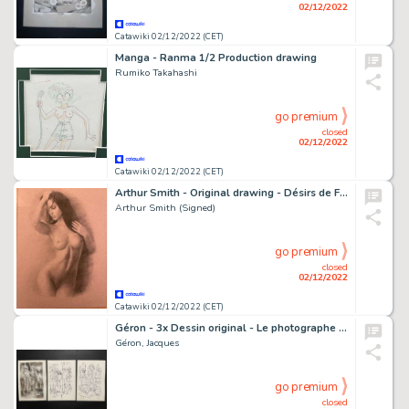
02/12/2022
Catawiki 02/12/2022 (CET)
Manga - Ranma 1/2 Production drawing
Rumiko Takahashi
go premium
closed
02/12/2022
Catawiki 02/12/2022 (CET)
Arthur Smith - Original drawing - Désirs de Femmes - ‘Paris’ - Size: 21 x 29 cm.
Arthur Smith (Signed)
go premium
closed
02/12/2022
Catawiki 02/12/2022 (CET)
Géron - 3x Dessin original - Le photographe - Page volante - Exemplaire unique
Géron, Jacques
go premium
closed