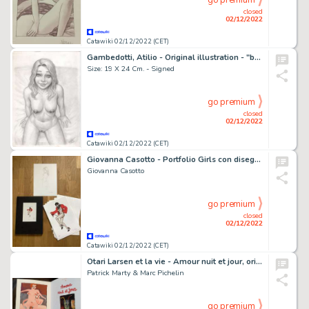
go premium
closed
02/12/2022
Catawiki 02/12/2022 (CET)
Gambedotti, Atilio - Original illustration - "buen gusto" - (2022)
Size: 19 X 24 Cm. - Signed
go premium
closed
02/12/2022
Catawiki 02/12/2022 (CET)
Giovanna Casotto - Portfolio Girls con disegno originale inedito - Page volante - EO - (2021)
Giovanna Casotto
go premium
closed
02/12/2022
Catawiki 02/12/2022 (CET)
Otari Larsen et la vie - Amour nuit et jour, original painting in colour by the designer, signed - Broché - EO - (2002)
Patrick Marty & Marc Pichelin
go premium