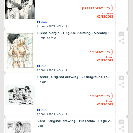
passez premium
terminée
02/12/2022
Catawiki 02/12/2022 (CET)
Bleda, Sergio - Original Painting - Monday For Two - Hand Signed - Original Artwork - (2022)
Bleda, Sergio
go premium
closed
02/12/2022
Catawiki 02/12/2022 (CET)
Ramis - Original drawing - underground comic - One for all - EO
Ramis
go premium
closed
02/12/2022
Catawiki 02/12/2022 (CET)
Cera - Original drawing - Pinocchio - Page volante
Cera