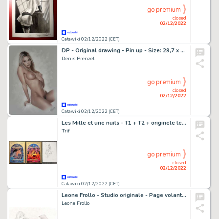
go premium
closed
02/12/2022
Catawiki 02/12/2022 (CET)
DP - Original drawing - Pin up - Size: 29,7 x 42 cm. - (2022)
Denis Prenzel
go premium
closed
02/12/2022
Catawiki 02/12/2022 (CET)
Les Mille et une nuits - T1 + T2 + originele tekening in potlood - Cartonné - EO - (2020/2021)
Trif
go premium
closed
02/12/2022
Catawiki 02/12/2022 (CET)
Leone Frollo - Studio originale - Page volante - Exemplaire unique
Leone Frollo