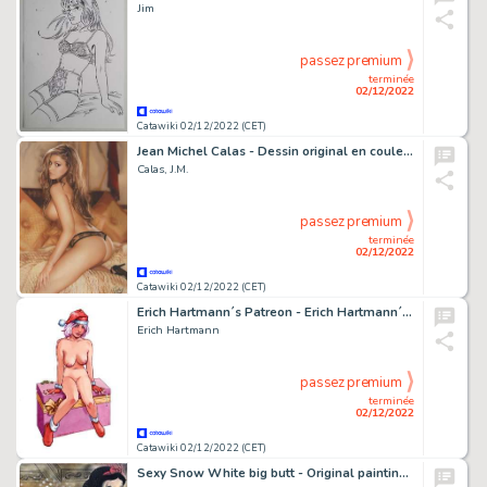
Jim
passez premium
terminée
02/12/2022
Catawiki 02/12/2022 (CET)
Jean Michel Calas - Dessin original en couleur - Volupté - Format dessin: 21 x 29,7 cm. - (2022)
Calas, J.M.
passez premium
terminée
02/12/2022
Catawiki 02/12/2022 (CET)
Erich Hartmann´s Patreon - Erich Hartmann´s Artbook - Original watercolour drawing - Merry Christmas! / Joyeux Noël! - Page volante - Exemplaire unique - (2021)
Erich Hartmann
passez premium
terminée
02/12/2022
Catawiki 02/12/2022 (CET)
Sexy Snow White big butt - Original painting in colour by Alvin Silvrants