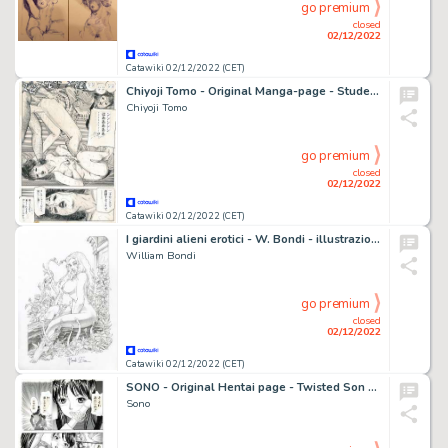
go premium
closed
02/12/2022
Catawiki 02/12/2022 (CET)
Chiyoji Tomo - Original Manga-page - Student Girl sex phone - Format: 25 x 36 cm.
Chiyoji Tomo
go premium
closed
02/12/2022
Catawiki 02/12/2022 (CET)
I giardini alieni erotici - W. Bondi - illustrazione originale “Pin up sul tronco” - Page volante - Exemplaire unique
William Bondi
go premium
closed
02/12/2022
Catawiki 02/12/2022 (CET)
SONO - Original Hentai page - Twisted Son - (2011)
Sono