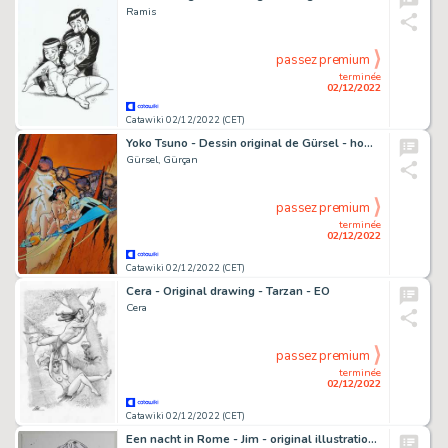
Ramis
passez premium
terminée
02/12/2022
Catawiki 02/12/2022 (CET)
Yoko Tsuno - Dessin original de Gürsel - hommage à Roger Leloup's Yoko Tsuno - (2018)
Gürsel, Gürçan
passez premium
terminée
02/12/2022
Catawiki 02/12/2022 (CET)
Cera - Original drawing - Tarzan - EO
Cera
passez premium
terminée
02/12/2022
Catawiki 02/12/2022 (CET)
Een nacht in Rome - Jim - original illustration - Page volante - Exemplaire unique