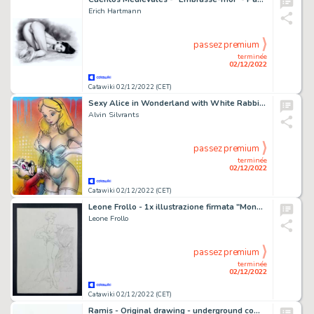
Erich Hartmann
passez premium
terminée
02/12/2022
Catawiki 02/12/2022 (CET)
Sexy Alice in Wonderland with White Rabbit - Original painting in colour by Alvin Silvrants
Alvin Silvrants
passez premium
terminée
02/12/2022
Catawiki 02/12/2022 (CET)
Leone Frollo - 1x illustrazione firmata "Mona Bellissima Stupenda" - Page volante - Exemplaire unique - (2013)
Leone Frollo
passez premium
terminée
02/12/2022
Catawiki 02/12/2022 (CET)
Ramis - Original drawing - underground comic - Amen