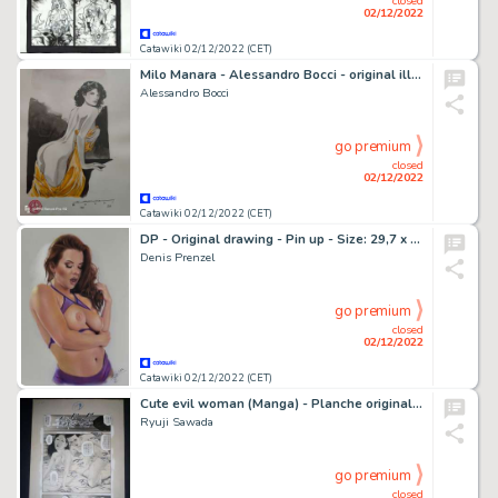
closed
02/12/2022
Catawiki 02/12/2022 (CET)
Milo Manara - Alessandro Bocci - original illustration "Dedicated to Manara" - Page volante - Exemplaire unique
Alessandro Bocci
go premium
closed
02/12/2022
Catawiki 02/12/2022 (CET)
DP - Original drawing - Pin up - Size: 29,7 x 42 cm. - (2022)
Denis Prenzel
go premium
closed
02/12/2022
Catawiki 02/12/2022 (CET)
Cute evil woman (Manga) - Planche originale érotique - Format: 28 x 38 cm.
Ryuji Sawada
go premium
closed