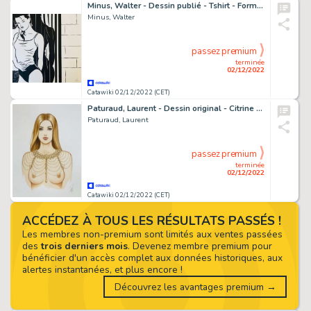
Minus, Walter - Dessin publié - Tshirt - Format: 27 x 27 cm.
Minus, Walter
passez premium
terminée
02/12/2022
Catawiki 02/12/2022 (CET)
Paturaud, Laurent - Dessin original - Citrine - Format: 23 x 31 cm. - Page volante - Exemplaire unique
Paturaud, Laurent
passez premium
terminée
02/12/2022
Catawiki 02/12/2022 (CET)
ACCÉDEZ À TOUS LES RÉSULTATS PASSÉS !
Les membres non-premium sont limités aux ventes passées
des
trois derniers mois
. Devenez membre premium pour
bénéficier d'un accès complet aux données historiques, aux
alertes instantanées, et plus encore !
Découvrez les avantages premium →