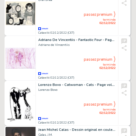
passez premium
terminée
02/12/2022
Catawiki 02/12/2022 (CET)
Adriano De Vincentiis - Fantastic Four - Page volante (2013)
Adriano de Vincentiis
passez premium
terminée
02/12/2022
Catawiki 02/12/2022 (CET)
Lorenzo Bovo - Catwoman - Cats - Page volante - Exemplaire unique
Lorenzo Bovo
passez premium
terminée
02/12/2022
Catawiki 02/12/2022 (CET)
Jean Michel Calas - Dessin original en couleur - Caprice - Format dessin: 21 x 29,7 cm. - (2022)
Calas, J.M.