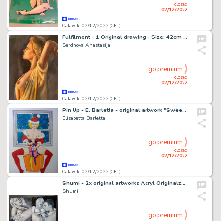
closed
02/12/2022
Catawiki 02/12/2022 (CET)
Fulfilment - 1 Original drawing - Size: 42cm x 29 cm- Signed - (2022)
Serdnova Anastasija
go premium
closed
02/12/2022
Catawiki 02/12/2022 (CET)
Pin Up - E. Barletta - original artwork "Sweet Christmas" - Page volante - Exemplaire unique (2022)
Elisabetta Barletta
go premium
closed
02/12/2022
Catawiki 02/12/2022 (CET)
Shumi - 2x original artworks Acryl Originalzeichnung - Format: 21,0 x 29,7 cm.
Shumi
go premium