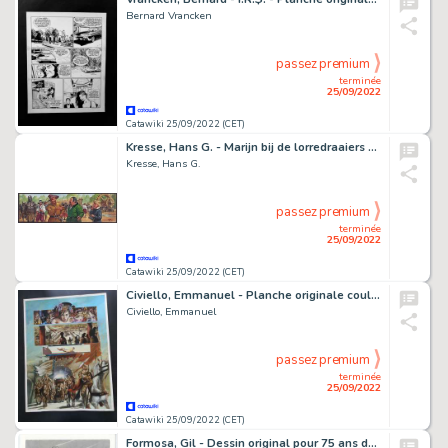
Bernard Vrancken
passez premium
terminée
25/09/2022
Catawiki 25/09/2022 (CET)
Kresse, Hans G. - Marijn bij de lorredraaiers - Originele illustratie uit Donald Duck - 'Onverwachte hulp' - (1963)
Kresse, Hans G.
passez premium
terminée
25/09/2022
Catawiki 25/09/2022 (CET)
Civiello, Emmanuel - Planche originale couleur - La Dynastie des Dragons - (2010)
Civiello, Emmanuel
passez premium
terminée
25/09/2022
Catawiki 25/09/2022 (CET)
Formosa, Gil - Dessin original pour 75 ans de service de Buck Danny. - Lady X & F-15 - (2022)