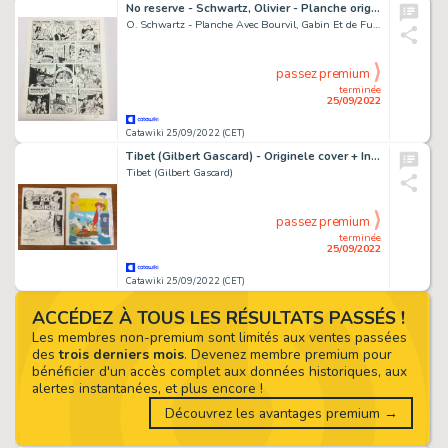
No reserve - Schwartz, Olivier - Planche originale (p.21) Spirou et Fantasio - Le groom vert-de-gris - (2009)
O. Schwartz - Planche Avec Bourvil, Gabin Et de Funés
passez premium
terminée
25/09/2022
Catawiki 25/09/2022 (CET)
Tibet (Gilbert Gascard) - Originele cover + Inkleuring + Album - Le club des "Peur-de-rien" (De Ravottersclub) T3 - Les rois des corsaires - Page volante - (1975)
Tibet (Gilbert Gascard)
passez premium
terminée
25/09/2022
Catawiki 25/09/2022 (CET)
ACCÉDEZ À TOUS LES RÉSULTATS PASSÉS !
Les membres non-premium sont limités aux ventes passées
des
trois derniers mois
. Devenez membre premium pour
bénéficier d'un accès complet aux données historiques, aux
alertes instantanées, et plus encore !
Découvrez les avantages premium →