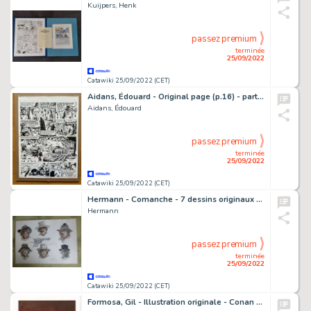
Kuijpers, Henk
passez premium
terminée
25/09/2022
Catawiki 25/09/2022 (CET)
Aidans, Édouard - Original page (p.16) - partly used as Cover for Zack - Tounga (Tunga/Toenga) - L'antre de la mort / De spelonk van de dood - Page volante - (1966)
Aidans, Édouard
passez premium
terminée
25/09/2022
Catawiki 25/09/2022 (CET)
Hermann - Comanche - 7 dessins originaux sur 1 feuille - Les loups du Wyoming - Page volante
Hermann
passez premium
terminée
25/09/2022
Catawiki 25/09/2022 (CET)
Formosa, Gil - Illustration originale - Conan le barbare et le 'Black Queen' - Corps Barbares (2006)