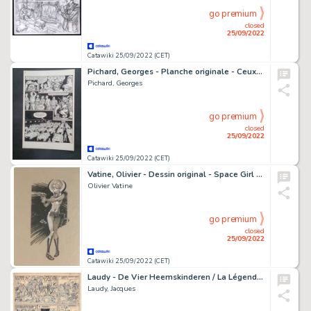
go premium
closed
25/09/2022
Catawiki 25/09/2022 (CET)
Pichard, Georges - Planche originale - Ceux-lÃ - (1980)
Pichard, Georges
go premium
closed
25/09/2022
Catawiki 25/09/2022 (CET)
Vatine, Olivier - Dessin original - Space Girl - (2022)
Olivier Vatine
go premium
closed
25/09/2022
Catawiki 25/09/2022 (CET)
Laudy - De Vier Heemskinderen / La Légende des quatre fils Aymon - original page n°19 + deluxe edition - Cartonné - EO - (1946/2022)
Laudy, Jacques