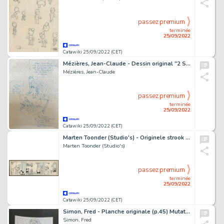
passez premium
terminée
25/09/2022
Catawiki 25/09/2022 (CET)
Mézières, Jean-Claude - Dessin original "2 Shingouz" hommage Ã Jijé - Valérian / Ravian - (2010)
Mézières, Jean-Claude
passez premium
terminée
25/09/2022
Catawiki 25/09/2022 (CET)
Marten Toonder (Studio's) - Originele strook uit Panda en de professor - (1947)
Marten Toonder (Studio's)
passez premium
terminée
25/09/2022
Catawiki 25/09/2022 (CET)
Simon, Fred - Planche originale (p.45) Mutation T1 - (2017)
Simon, Fred