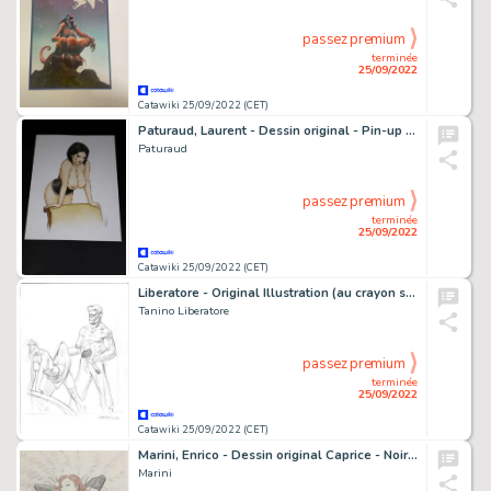
passez premium
terminée
25/09/2022
Catawiki 25/09/2022 (CET)
Paturaud, Laurent - Dessin original - Pin-up couleur "Look at my eyes"
Paturaud
passez premium
terminée
25/09/2022
Catawiki 25/09/2022 (CET)
Liberatore - Original Illustration (au crayon sur papier) - Ranxerox - Page volante
Tanino Liberatore
passez premium
terminée
25/09/2022
Catawiki 25/09/2022 (CET)
Marini, Enrico - Dessin original Caprice - Noir Burlesque
Marini