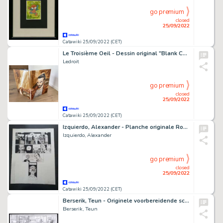
go premium
closed
25/09/2022
Catawiki 25/09/2022 (CET)
Le Troisième Oeil - Dessin original "Blank Cover T1" sur tirage de tête (2021)
Ledroit
go premium
closed
25/09/2022
Catawiki 25/09/2022 (CET)
Izquierdo, Alexander - Planche originale Rosa de Habana - Trés grand format - (2015)
Izquierdo, Alexander
go premium
closed
25/09/2022
Catawiki 25/09/2022 (CET)
Berserik, Teun - Originele voorbereidende schets - Blake & Mortimer - Le Figaro - Page volante - (2018)
Berserik, Teun