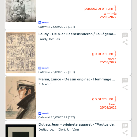
passez premium
terminée
25/09/2022
Catawiki 25/09/2022 (CET)
Laudy - De Vier Heemskinderen / La Légende des quatre fils Aymon - original page n°21 + deluxe edition - Cartonné - EO - (1946/2022)
Laudy, Jacques
go premium
closed
25/09/2022
Catawiki 25/09/2022 (CET)
Marini, Enrico - Dessin original - Hommage Ã Corto
E. Marini
go premium
closed
25/09/2022
Catawiki 25/09/2022 (CET)
Dulieu, Jean - originele aquarel - "Paulus de boskabouter" - gepubliceerd in EVA - (1963)
Dulieu, Jean (Oort, Jan Van)