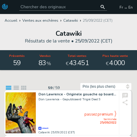
Fr → En
Accueil
Ventes aux enchères
Catawiki
25/09/2022 (CET)
Catawiki
Résultats de la vente •
25/09/2022 (CET)
Présentés
Vendus
Total ventes
Plus haute vente
59
83
43
451
4
000
.
.
%
€
€
Trier par
59
/
59
Don Lawrence - Originele gouache op board - Cover Trigië deel 9 - De strijd om de macht & The Trigan Empire coll. 5 - (1995)
Don Lawrence - Gepubliceerd Trigië Deel 9
passez premium
terminée
25/09/2022
Catawiki 25/09/2022 (CET)