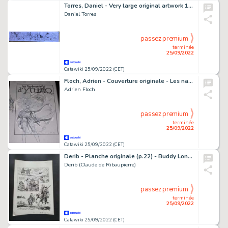
Torres, Daniel - Very large original artwork 170 x 35 cm - 50 important characters from 100 years history of comics - (2013)
Daniel Torres
passez premium
terminée
25/09/2022
Catawiki 25/09/2022 (CET)
Floch, Adrien - Couverture originale - Les naufragés d'Ythaq T3 - Les soupir des étoiles - (2006)
Adrien Floch
passez premium
terminée
25/09/2022
Catawiki 25/09/2022 (CET)
Derib - Planche originale (p.22) - Buddy Longway T4 - Seul - (1975)
Derib (Claude de Ribaupierre)
passez premium
terminée
25/09/2022
Catawiki 25/09/2022 (CET)