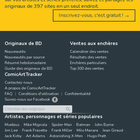
originaux de 397 sites en un seul endroit.
Inscrivez-vous, c'est gratuit ! →
Originaux de BD
Ventes aux enchères
Nouveautés
Calendrier des ventes
Nouveautés par source
Résultats des ventes
Résumé hebdomadaire
Enchères particuliers
Guide des originaux de BD
Top 300 des ventes
ComicArtTracker
Contactez-nous
A propos de ComicArtTracker
FAQ
Conditions d'utilisation
Confidentialité
Suivez-nous sur Facebook
Artistes, personnages et séries populaires
Moebius
Mike Mignola
Spider-Man
Batman
John Byrne
Jim Lee
Frank Frazetta
Frank Miller
Milo Manara
Jean Giraud
Jack Kirby
Art Adams
Astonishing X-Men
Hugo Pratt