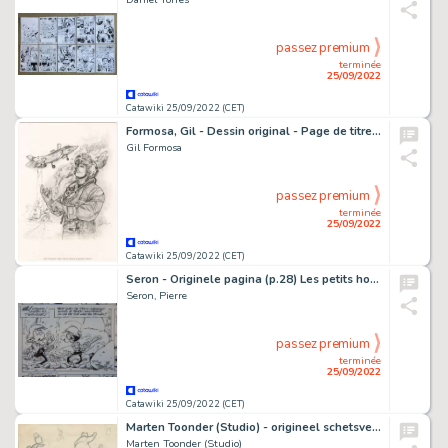
passez premium
terminée
25/09/2022
Catawiki 25/09/2022 (CET)
Formosa, Gil - Dessin original - Page de titre Buck Danny T57 - Opération Vektor - (2018)
Gil Formosa
passez premium
terminée
25/09/2022
Catawiki 25/09/2022 (CET)
Seron - Originele pagina (p.28) Les petits hommes / De Minimensjes T39 - Les fourmicrabes / De Mierkrabben - (2002)
Seron, Pierre
passez premium
terminée
25/09/2022
Catawiki 25/09/2022 (CET)
Marten Toonder (Studio) - origineel schetsvel - Tom Poes, Heer Bommel, Panda (1950)
Marten Toonder (Studio)