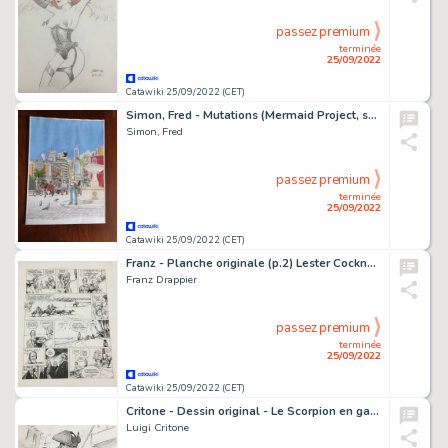
passez premium
terminée
25/09/2022
Catawiki 25/09/2022 (CET)
Simon, Fred - Mutations (Mermaid Project, saison 2) - 4ème de Couverture originale - Mutations T2 - Épisode 2 - (2018/2020)
Simon, Fred
passez premium
terminée
25/09/2022
Catawiki 25/09/2022 (CET)
Franz - Planche originale (p.2) Lester Cockney T8 - Oregon Trail - (2005)
Franz Drappier
passez premium
terminée
25/09/2022
Catawiki 25/09/2022 (CET)
Critone - Dessin original - Le Scorpion en garde - Le scorpion
Luigi Critone