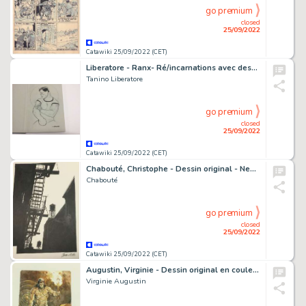
go premium
closed
25/09/2022
Catawiki 25/09/2022 (CET)
Liberatore - Ranx- Ré/incarnations avec dessin original - TT - Cartonné - EO (2017)
Tanino Liberatore
go premium
closed
25/09/2022
Catawiki 25/09/2022 (CET)
Chabouté, Christophe - Dessin original - New York
Chabouté
go premium
closed
25/09/2022
Catawiki 25/09/2022 (CET)
Augustin, Virginie - Dessin original en couleurs - Conan le cimmérien - (2020)
Virginie Augustin