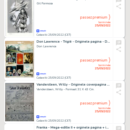
Gil Formosa
passez premium
terminée
25/09/2022
Catawiki 25/09/2022 (CET)
Don Lawrence - Trigië - Originele pagina - De onzichtbare veroordeelde - (1969)
Don Lawrence
passez premium
terminée
25/09/2022
Catawiki 25/09/2022 (CET)
Vandersteen, Willy - Originele coverpagina - Ons Volkske - De vrolijke Bengels met Suske en Wiske - (1951)
Vandersteen, Willy - Formaat 31 X 43 Cm.
passez premium
terminée
25/09/2022
Catawiki 25/09/2022 (CET)
Franka - Mega-editie II + orginele pagina + inkleuring + alle bijlage's met dédicace in kleur - Cartonné - EO - (2001)