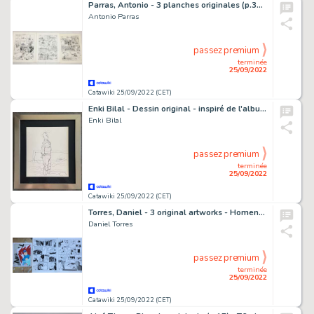
Parras, Antonio - 3 planches originales (p.32) Ã (p.34) Le lièvre de Mars T7 - (2000)
Antonio Parras
passez premium
terminée
25/09/2022
Catawiki 25/09/2022 (CET)
Enki Bilal - Dessin original - inspiré de l'album "Hors-jeu" - (1988)
Enki Bilal
passez premium
terminée
25/09/2022
Catawiki 25/09/2022 (CET)
Torres, Daniel - 3 original artworks - Homenaje a TintÃ­n / Tintin a Barcelona
Daniel Torres
passez premium
terminée
25/09/2022
Catawiki 25/09/2022 (CET)