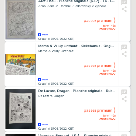
Alef-Thau - Planche originale (p.17) - T6 - Lhomme sans réalité - Page volante - (1991)
Arno (Arnaud Dombre) / Jodorowsky, Alejandro
passez premium
terminée
25/09/2022
Catawiki 25/09/2022 (CET)
Merho & Willy Linthout - Kiekebanus - Originele halve pagina + Luxe album - Kiekebanus - Cartonné - (1996)
Merho & Willy Linthout
passez premium
terminée
25/09/2022
Catawiki 25/09/2022 (CET)
De Lazare, Dragan - Planche originale - Rubine T4 - Serial killer - (1996)
De Lazare, Dragan
passez premium
terminée
25/09/2022
Catawiki 25/09/2022 (CET)
Vrancken, Bernard - I.R.$. - Planche originale (p.7) - I.R.$. T8 - La guerre noire - (2005)