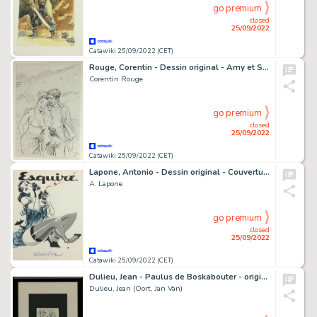
go premium
closed
25/09/2022
Catawiki 25/09/2022 (CET)
Rouge, Corentin - Dessin original - Amy et Shane - Sangoma, Les damnés de Cape Town - (2021)
Corentin Rouge
go premium
closed
25/09/2022
Catawiki 25/09/2022 (CET)
Lapone, Antonio - Dessin original - Couverture imaginaire "Pin-up Esquire"
A. Lapone
go premium
closed
25/09/2022
Catawiki 25/09/2022 (CET)
Dulieu, Jean - Paulus de Boskabouter - originele pentekening - "Paulus en Pieter" - (1973)
Dulieu, Jean (Oort, Jan Van)