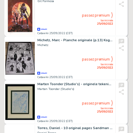
Gil Formosa
passez premium
terminée
25/09/2022
Catawiki 25/09/2022 (CET)
Michetz, Marc - Planche originale (p.13) Kogaratsu T9 - La stratégie des phalènes - (2000)
Michetz
passez premium
terminée
25/09/2022
Catawiki 25/09/2022 (CET)
Marten Toonder (Studio's) - originele tekening - Heer Bommel en de zwelbast (begin jaren 1980)
Marten Toonder (Studio's)
passez premium
terminée
25/09/2022
Catawiki 25/09/2022 (CET)
Torres, Daniel - 10 original pages Sandman - The Scarlet Ghost (1997)
Daniel Torres