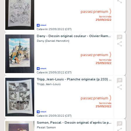
passez premium
terminée
25/09/2022
Catawiki 25/09/2022 (CET)
Dany - Dessin original couleur - Olivier Rameau & Colombe
Dany (Daniel Henrotin)
passez premium
terminée
25/09/2022
Catawiki 25/09/2022 (CET)
Tripp, Jean-Louis - Planche originale (p.233) - Extases T1 - OÃ¹ L'auteur Découvre Que Le Sexe Des Filles N'a Pas La Forme D'un X... - (2017)
Tripp, Jean-Louis
passez premium
terminée
25/09/2022
Catawiki 25/09/2022 (CET)
Somon, Pascal - Dessin original d'après la première couverture de Métal Hurlant dessinée par Moebius - (2000)
Pascal Somon