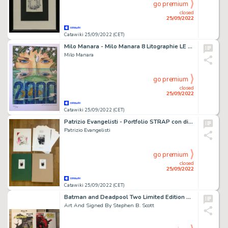
go premium
closed
25/09/2022
Catawiki 25/09/2022 (CET)
Milo Manara - Milo Manara 8 Litographie LE 799 - Page volante - EO (1999)
Milo Manara
go premium
closed
25/09/2022
Catawiki 25/09/2022 (CET)
Patrizio Evangelisti - Portfolio STRAP con disegno originale - Page volante - EO - (2016)
Patrizio Evangelisti
go premium
closed
25/09/2022
Catawiki 25/09/2022 (CET)
Batman and Deadpool Two Limited Edition Art Prints - Signed by Stephen B. Scott - Page volante - EO - (2018)
Art And Signed By Stephen B. Scott