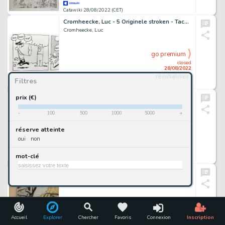
Catawiki 28/08/2022 (CET)
Cromheecke, Luc - 5 Originele stroken - Taco Zip
Cromheecke, Luc
go premium
closed
28/08/2022
réinitialiser
Filtres
Catawiki 28/08/2022 (CET)
Silvrants, Alvin - Original painting - Sexy Tinkerbell - Coffee? - (2019/2022)
prix (€)
Silvrants, Alvin
-
100
500
1000
5000
+
go premium
réserve atteinte
closed
oui
non
28/08/2022
mot-clé
Catawiki 28/08/2022 (CET)
Boriani, Andrea - Original drawing - Diabolik
Boriani, Andrea
go premium
closed
28/08/2022
Accueil
Explorer
Chercher
Favoris
Connexion
Inscription