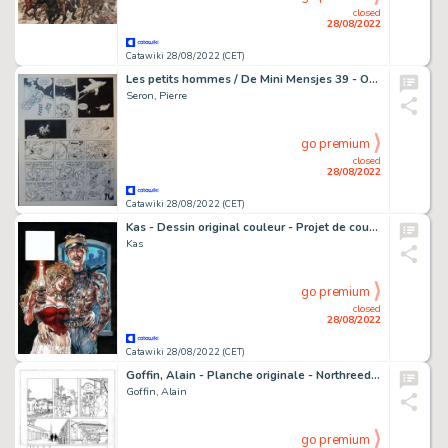
closed
28/08/2022
Catawiki 28/08/2022 (CET)
Les petits hommes / De Mini Mensjes 39 - Originele pagina - Les fourmicrabes / De Mierkrabben - (2001)
Seron, Pierre
go premium
closed
28/08/2022
Catawiki 28/08/2022 (CET)
Kas - Dessin original couleur - Projet de couverture - La Fille de Paname T2 - (2014)
Kas
go premium
closed
28/08/2022
Catawiki 28/08/2022 (CET)
Goffin, Alain - Planche originale - Northreed Project - (1997)
Goffin, Alain
go premium