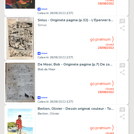
closed
28/08/2022
Catawiki 28/08/2022 (CET)
Sirius - Originele pagina (p.32) - L'Épervier bleu T5 - L'Ennemi sous la mer / De geheimzinnige vijand - (1949)
Sirius
go premium
closed
28/08/2022
Catawiki 28/08/2022 (CET)
De Moor, Bob - Originele pagina (p.7) De zoetwaterpiraten / Pirates d'eau douce - (1959)
Bob de Moor
go premium
closed
28/08/2022
Catawiki 28/08/2022 (CET)
Berlion, Olivier - Dessin original couleur - Tony Corso Ã la plage - (2022)
Berlion, Olivier
go premium
closed