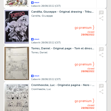
Catawiki 28/08/2022 (CET)
Candita, Giuseppe - Original drawing - Tribute to Torpedo 1936 - (2022)
Candita, Giuseppe
go premium
closed
28/08/2022
Catawiki 28/08/2022 (CET)
Torres, Daniel - Original page - Tom el dinosaurio - Tom huye de los turistas - (2006)
Torres, Daniel
go premium
closed
28/08/2022
Catawiki 28/08/2022 (CET)
Cromheecke, Luc - Originele pagina - Nero - De Toet van Tut - (2020)
Cromheecke, Luc
go premium
closed
28/08/2022