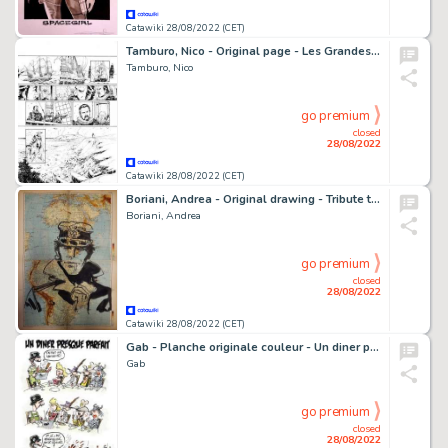
Catawiki 28/08/2022 (CET)
Tamburo, Nico - Original page - Les Grandes batailles navales T16 - Gravelines : l'Invincible armada - (2020)
Tamburo, Nico
go premium
closed
28/08/2022
Catawiki 28/08/2022 (CET)
Boriani, Andrea - Original drawing - Tribute to Corto Maltese
Boriani, Andrea
go premium
closed
28/08/2022
Catawiki 28/08/2022 (CET)
Gab - Planche originale couleur - Un diner presque parfait - (2021)
Gab
go premium
closed
28/08/2022