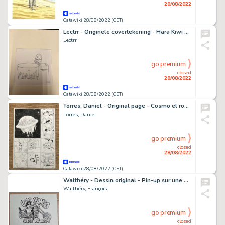
28/08/2022
Catawiki 28/08/2022 (CET)
Lectrr - Originele covertekening - Hara Kiwi #1 - (2004)
Lectrr
go premium
closed
28/08/2022
Catawiki 28/08/2022 (CET)
Torres, Daniel - Original page - Cosmo el robot - Cosmo tiene sueÃ±o - (2001)
Torres, Daniel
go premium
closed
28/08/2022
Catawiki 28/08/2022 (CET)
Walthéry - Dessin original - Pin-up sur une moto - Les Camas du Café Braham - (2004)
Walthéry, François
go premium
closed