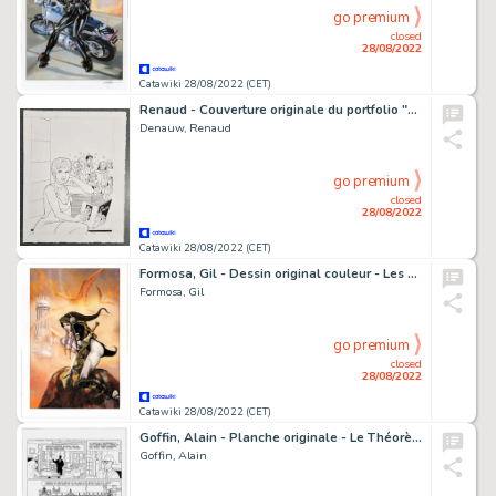
go premium
closed
28/08/2022
Catawiki 28/08/2022 (CET)
Renaud - Couverture originale du portfolio "Les héroïnes de Renaud" + portfolio (48 ex) - (2021)
Denauw, Renaud
go premium
closed
28/08/2022
Catawiki 28/08/2022 (CET)
Formosa, Gil - Dessin original couleur - Les Gardiens de la Pierre - (2004)
Formosa, Gil
go premium
closed
28/08/2022
Catawiki 28/08/2022 (CET)
Goffin, Alain - Planche originale - Le Théorème de Morcom - (1992)
Goffin, Alain