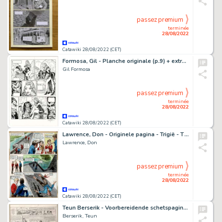
passez premium
terminée
28/08/2022
Catawiki 28/08/2022 (CET)
Formosa, Gil - Planche originale (p.9) + extra's - Robur - Page volante - (2002)
Gil Formosa
passez premium
terminée
28/08/2022
Catawiki 28/08/2022 (CET)
Lawrence, Don - Originele pagina - Trigië - The lost years (De voorspelling van Narri) - (1973)
Lawrence, Don
passez premium
terminée
28/08/2022
Catawiki 28/08/2022 (CET)
Teun Berserik - Voorbereidende schetspagina (p.16) Blake & Mortimer T25 - La Vallée des Immortels T1 - (2017/2018)
Berserik, Teun