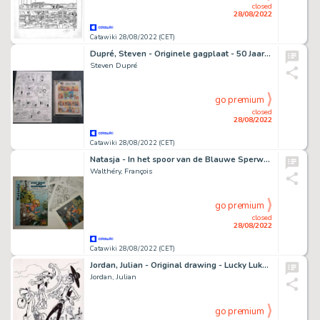
closed
28/08/2022
Catawiki 28/08/2022 (CET)
Dupré, Steven - Originele gagplaat - 50 Jaar Suske en Wiske - met Sarah en Robin als Suske en Wiske - (1995)
Steven Dupré
go premium
closed
28/08/2022
Catawiki 28/08/2022 (CET)
Natasja - In het spoor van de Blauwe Sperwer - Naaktcover - Met originele tekening en 6 ex-libris - FW 6/10 - EO - (2019)
Walthéry, François
go premium
closed
28/08/2022
Catawiki 28/08/2022 (CET)
Jordan, Julian - Original drawing - Lucky Luke vs Phil Defer
Jordan, Julian
go premium