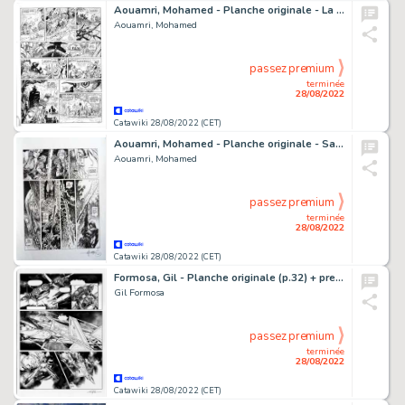
Aouamri, Mohamed - Planche originale - La Quête de l'Oiseau du Temps T6 - Le Grimoire des dieux - (2007)
Aouamri, Mohamed
passez premium
terminée
28/08/2022
Catawiki 28/08/2022 (CET)
Aouamri, Mohamed - Planche originale - Saga Valta T3 - La Lance de Valgar - (2017)
Aouamri, Mohamed
passez premium
terminée
28/08/2022
Catawiki 28/08/2022 (CET)
Formosa, Gil - Planche originale (p.32) + premium - Buck Danny T54 - La nuit du spectre ("dogfight" contre Lady X) (2015)
Gil Formosa
passez premium
terminée
28/08/2022
Catawiki 28/08/2022 (CET)