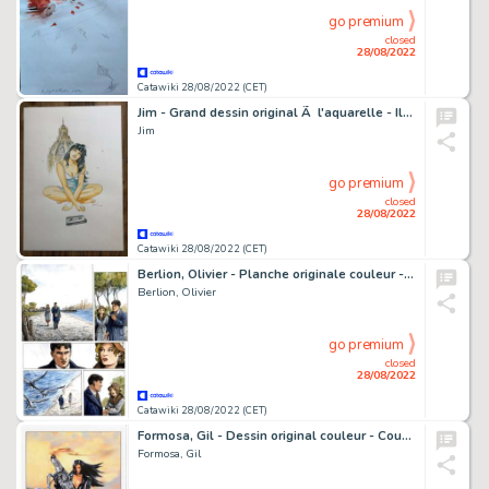
go premium
closed
28/08/2022
Catawiki 28/08/2022 (CET)
Jim - Grand dessin original Ã l'aquarelle - Illustration Une nuit a Rome T4 - TL- Marie - (2020)
Jim
go premium
closed
28/08/2022
Catawiki 28/08/2022 (CET)
Berlion, Olivier - Planche originale couleur - Agata T3 - L'Étoile du sud - (2022)
Berlion, Olivier
go premium
closed
28/08/2022
Catawiki 28/08/2022 (CET)
Formosa, Gil - Dessin original couleur - Couverture - Strangers & Phénix - (2002)
Formosa, Gil