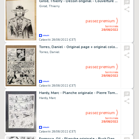
Girod, Thierry - Dessin original - Couverture - Durango T16 - Le Crépuscule du vautour - (2017)
Girod, Thierry
passez premium
terminée
28/08/2022
Catawiki 28/08/2022 (CET)
Torres, Daniel - Original page + original colour - Roco Vargas - La Estrella Lejana - (1986)
Torres, Daniel
passez premium
terminée
28/08/2022
Catawiki 28/08/2022 (CET)
Hardy, Marc - Planche originale - Pierre Tombal - gag 241 - Charles de Gaulle
Hardy, Marc
passez premium
terminée
28/08/2022
Catawiki 28/08/2022 (CET)
Formosa, Gil - Planche originale - Buck Danny T58 - Le Pacte - (2021)