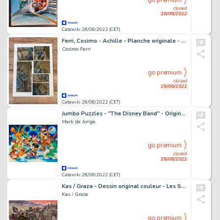
go premium
closed
28/08/2022
Catawiki 28/08/2022 (CET)
Ferri, Cosimo - Achille - Planche originale - La belle Hélène - (2017)
Cosimo Ferri
go premium
closed
28/08/2022
Catawiki 28/08/2022 (CET)
Jumbo Puzzles - "The Disney Band" - Original airbrushed gouache painting by Mark de Jonge - with original box and pencil template - Exemplaire unique - (1988)
Mark de Jonge
go premium
closed
28/08/2022
Catawiki 28/08/2022 (CET)
Kas / Graza - Dessin original couleur - Les Sans-Visages - (2019)
Kas / Graza
go premium