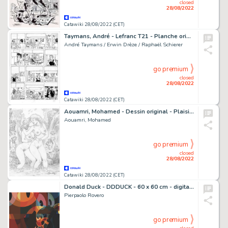
closed
28/08/2022
Catawiki 28/08/2022 (CET)
Taymans, André - Lefranc T21 - Planche originale (p.24) - Le chÃ¢timent - signée - Page volante - (2010)
André Taymans / Erwin Drèze / Raphaël Schierer
go premium
closed
28/08/2022
Catawiki 28/08/2022 (CET)
Aouamri, Mohamed - Dessin original - Plaisirs de nymphes entre deux cascades - (2020)
Aouamri, Mohamed
go premium
closed
28/08/2022
Catawiki 28/08/2022 (CET)
Donald Duck - DDDUCK - 60 x 60 cm - digital art mounted on a metal plate - Exemplaire unique - (2022)
Pierpaolo Rovero
go premium