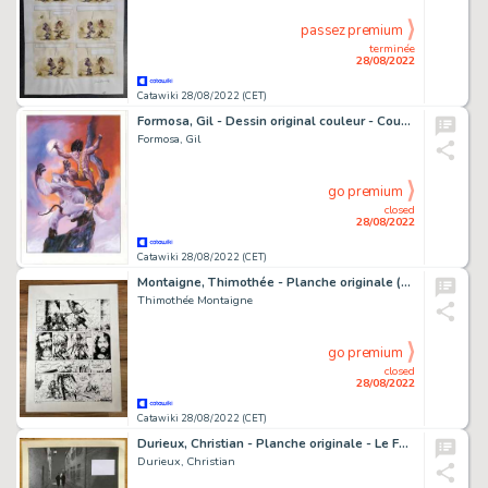
passez premium
terminée
28/08/2022
Catawiki 28/08/2022 (CET)
Formosa, Gil - Dessin original couleur - Couverture - Spécial Zembla 158 - (2001)
Formosa, Gil
go premium
closed
28/08/2022
Catawiki 28/08/2022 (CET)
Montaigne, Thimothée - Planche originale (p.58) - Le Troisième testament T4 - Julius IV - (2015)
Thimothée Montaigne
go premium
closed
28/08/2022
Catawiki 28/08/2022 (CET)
Durieux, Christian - Planche originale - Le Faux Soir - (2021)
Durieux, Christian