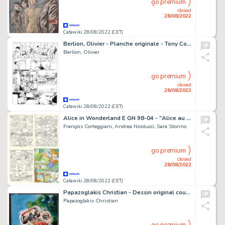
go premium
closed
28/08/2022
Catawiki 28/08/2022 (CET)
Berlion, Olivier - Planche originale - Tony Corso T4 - L'affaire Kowaleski - (2007)
Berlion, Olivier
go premium
closed
28/08/2022
Catawiki 28/08/2022 (CET)
Alice in Wonderland E GN 98-04 - "Alice au pays des Merveilles" - 3 Original inked comic pages by Andrea Nicolucci and Sara Storino - (1997)
François Corteggiani, Andrea Nicolucci, Sara Storino
go premium
closed
28/08/2022
Catawiki 28/08/2022 (CET)
Papazoglakis Christian - Dessin original couleur - ex-libris "Chapman" - (2012)
Papazoglakis Christian