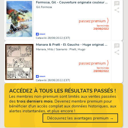
Formosa, Gil - Couverture originale couleur - Buck Danny T56 - Vostok ne répond plus - (2018)
Gil Formosa
passez premium
terminée
28/08/2022
Catawiki 28/08/2022 (CET)
Manara & Pratt - El Gaucho - Huge original page (p.16) - (1995)
Manara, Milo / Scenario : Pratt, Hugo
passez premium
terminée
28/08/2022
Catawiki 28/08/2022 (CET)
ACCÉDEZ À TOUS LES RÉSULTATS PASSÉS !
Les membres non-premium sont limités aux ventes passées
des
trois derniers mois
. Devenez membre premium pour
bénéficier d'un accès complet aux données historiques, aux
alertes instantanées, et plus encore !
Découvrez les avantages premium →