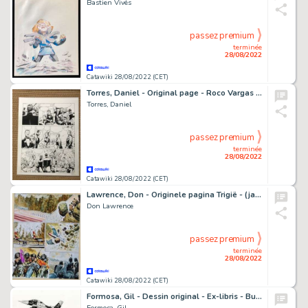
Bastien Vivès
passez premium
terminée
28/08/2022
Catawiki 28/08/2022 (CET)
Torres, Daniel - Original page - Roco Vargas - El Bosque oscuro - (2000)
Torres, Daniel
passez premium
terminée
28/08/2022
Catawiki 28/08/2022 (CET)
Lawrence, Don - Originele pagina Trigië - (jaren '70)
Don Lawrence
passez premium
terminée
28/08/2022
Catawiki 28/08/2022 (CET)
Formosa, Gil - Dessin original - Ex-libris - Buck Danny T58 - F-16 & F4U - (2021)
Formosa, Gil