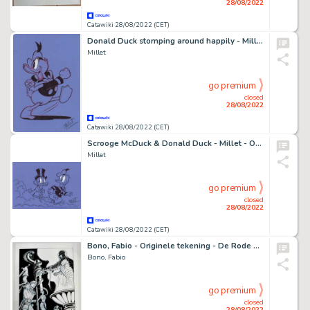
28/08/2022
Catawiki 28/08/2022 (CET)
Donald Duck stomping around happily - Millet - Original drawing - Size: 23 x 34 cm.
Millet
go premium
closed
28/08/2022
Catawiki 28/08/2022 (CET)
Scrooge McDuck & Donald Duck - Millet - Original drawing - Size: 23 x 34 cm
Millet
go premium
closed
28/08/2022
Catawiki 28/08/2022 (CET)
Bono, Fabio - Originele tekening - De Rode Ridder - (2021)
Bono, Fabio
go premium
closed
28/08/2022