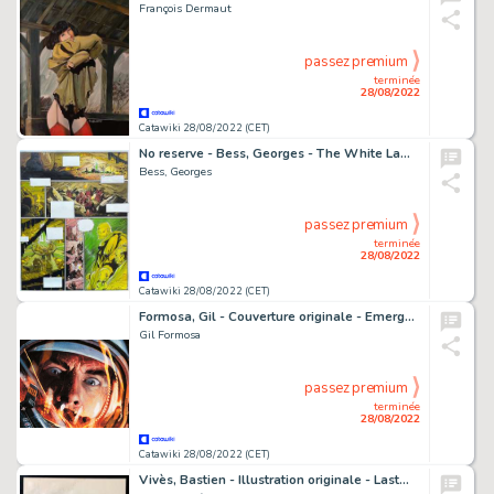
François Dermaut
passez premium
terminée
28/08/2022
Catawiki 28/08/2022 (CET)
No reserve - Bess, Georges - The White Lama / De Witte Lama #4 (page 16) - Originele pagina - Le Lama Blanc - (1991)
Bess, Georges
passez premium
terminée
28/08/2022
Catawiki 28/08/2022 (CET)
Formosa, Gil - Couverture originale - Emergency T3 - (2012)
Gil Formosa
passez premium
terminée
28/08/2022
Catawiki 28/08/2022 (CET)
Vivès, Bastien - Illustration originale - Lastman - (2013)