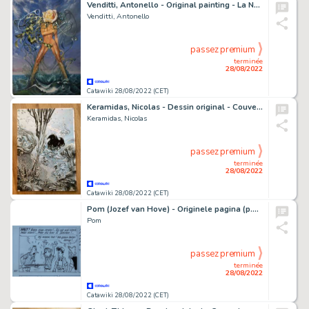
Venditti, Antonello - Original painting - La Nascita della femminilitÃ (Venere) - (2004)
Venditti, Antonello
passez premium
terminée
28/08/2022
Catawiki 28/08/2022 (CET)
Keramidas, Nicolas - Dessin original - Couverture - Luuna T9 - Ã€ contre-courant - (2017)
Keramidas, Nicolas
passez premium
terminée
28/08/2022
Catawiki 28/08/2022 (CET)
Pom (Jozef van Hove) - Originele pagina (p.41) Piet Pienter 24 - Invasie uit het heelal - (1965)
Pom
passez premium
terminée
28/08/2022
Catawiki 28/08/2022 (CET)