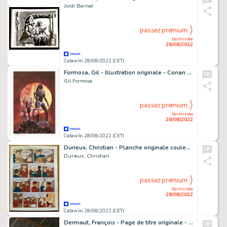
Jordi Bernet
passez premium
terminée
28/08/2022
Catawiki 28/08/2022 (CET)
Formosa, Gil - Illustration originale - Conan le barbare et le 'Black Queen' - Corps Barbares (2006)
Gil Formosa
passez premium
terminée
28/08/2022
Catawiki 28/08/2022 (CET)
Durieux, Christian - Planche originale couleur - Le Spirou de... T16 - Pacific Palace - (2021)
Durieux, Christian
passez premium
terminée
28/08/2022
Catawiki 28/08/2022 (CET)
Dermaut, François - Page de titre originale - Les chemins de Malefosse T2 - L'attentement