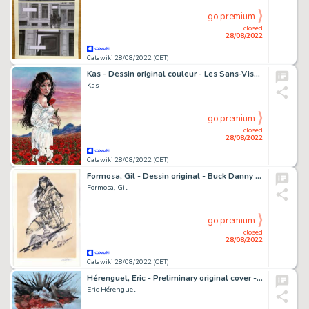
go premium
closed
28/08/2022
Catawiki 28/08/2022 (CET)
Kas - Dessin original couleur - Les Sans-Visages - Feya au milieu des coquelicots - (2019)
Kas
go premium
closed
28/08/2022
Catawiki 28/08/2022 (CET)
Formosa, Gil - Dessin original - Buck Danny - Lady X / F-16 - (2022)
Formosa, Gil
go premium
closed
28/08/2022
Catawiki 28/08/2022 (CET)
Hérenguel, Eric - Preliminary original cover - Lune d'argent sur Providence T1 - Les enfants de l'abîme - (2005)
Eric Hérenguel