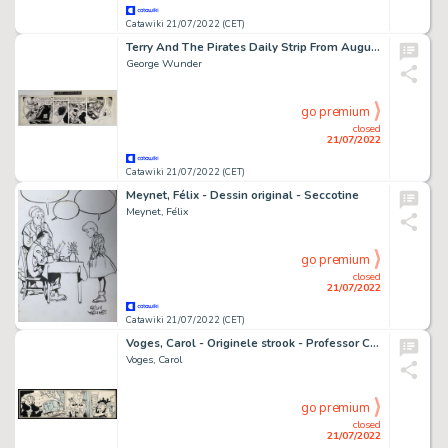
Catawiki 21/07/2022 (CET)
Terry And The Pirates Daily Strip From August 27th 1971 - By George Wunder - Signed - Original Art Page - Pen & Ink - Page volante - Exemplaire unique - (1971)
George Wunder
go premium
closed
21/07/2022
Catawiki 21/07/2022 (CET)
Meynet, Félix - Dessin original - Seccotine
Meynet, Félix
go premium
closed
21/07/2022
Catawiki 21/07/2022 (CET)
Voges, Carol - Originele strook - Professor Créghel - Voor de poorten van Boelmania - (1947)
Voges, Carol
go premium
closed
21/07/2022