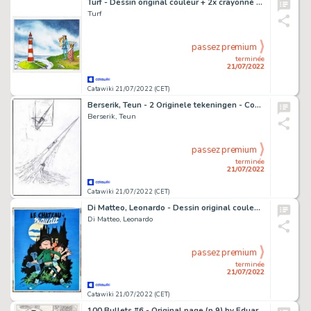
Turf - Dessin original couleur + 2x crayonné original - La Nef des fous - (2016)
Turf
passez premium
terminée
21/07/2022
Catawiki 21/07/2022 (CET)
Berserik, Teun - 2 Originele tekeningen - Coverschetsen - Blake en Mortimer - De laatste Zwaardvis - (2020/2021)
Berserik, Teun
passez premium
terminée
21/07/2022
Catawiki 21/07/2022 (CET)
Di Matteo, Leonardo - Dessin original couleur - Hommage Ã Franquin et Paape - (2018)
Di Matteo, Leonardo
passez premium
terminée
21/07/2022
Catawiki 21/07/2022 (CET)
100 Bullets #6 - Original page (p.9) by Eduardo Risso - Size: 28 x 40 cm. - (2000)