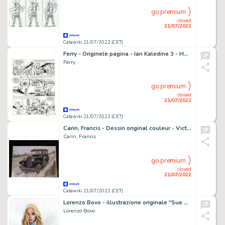
go premium
closed
21/07/2022
Catawiki 21/07/2022 (CET)
Ferry - Originele pagina - Ian Kaledine 3 - Het geheugen uit de diepte van het oog - (1982)
Ferry
go premium
closed
21/07/2022
Catawiki 21/07/2022 (CET)
Carin, Francis - Dessin original couleur - Victor Sackville - FN type Baudouin 1934 - (2019)
Carin, Francis
go premium
closed
21/07/2022
Catawiki 21/07/2022 (CET)
Lorenzo Bovo - illustrazione originale "Sue Storm / Invisible `Woman " - Page volante
Lorenzo Bovo