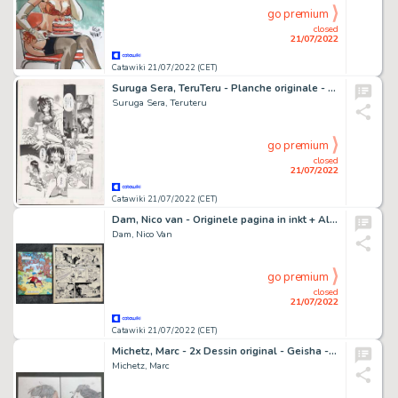
go premium
closed
21/07/2022
Catawiki 21/07/2022 (CET)
Suruga Sera, TeruTeru - Planche originale - Ai no renkinjutsu (Alchemy of love) - (1998)
Suruga Sera, Teruteru
go premium
closed
21/07/2022
Catawiki 21/07/2022 (CET)
Dam, Nico van - Originele pagina in inkt + Album (hc) - Woep en Wap - (1958/2009)
Dam, Nico Van
go premium
closed
21/07/2022
Catawiki 21/07/2022 (CET)
Michetz, Marc - 2x Dessin original - Geisha - (2020)
Michetz, Marc