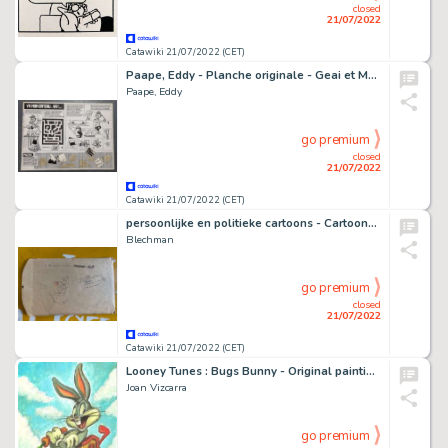
closed
21/07/2022
Catawiki 21/07/2022 (CET)
Paape, Eddy - Planche originale - Geai et Mowgli - (années 1950)
Paape, Eddy
go premium
closed
21/07/2022
Catawiki 21/07/2022 (CET)
persoonlijke en politieke cartoons - Cartoons by Blechman - Page volante - (1960/1960)
Blechman
go premium
closed
21/07/2022
Catawiki 21/07/2022 (CET)
Looney Tunes : Bugs Bunny - Original painting by Joan Vizcarra - Acrylic Art - Original Artwork
Joan Vizcarra
go premium