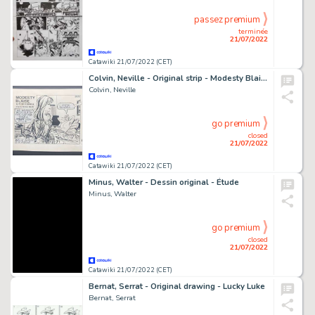
passez premium
terminée
21/07/2022
Catawiki 21/07/2022 (CET)
Colvin, Neville - Original strip - Modesty Blaise #5874 - (1983)
Colvin, Neville
go premium
closed
21/07/2022
Catawiki 21/07/2022 (CET)
Minus, Walter - Dessin original - Étude
Minus, Walter
go premium
closed
21/07/2022
Catawiki 21/07/2022 (CET)
Bernat, Serrat - Original drawing - Lucky Luke
Bernat, Serrat