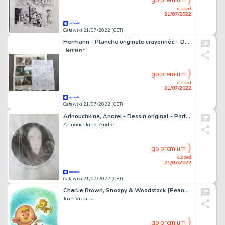
go premium
closed
21/07/2022
Catawiki 21/07/2022 (CET)
Hermann - Planche originale crayonnée - Duke T5 - Un Pistolero tu seras - (2020)
Hermann
go premium
closed
21/07/2022
Catawiki 21/07/2022 (CET)
Arinouchkine, Andrei - Dessin original - Portrait
Arinouchkine, Andrei
go premium
closed
21/07/2022
Catawiki 21/07/2022 (CET)
Charlie Brown, Snoopy & Woodstock [Peanuts] - Original painting by Joan Vizcarra - Acrylic Art - Original Artwork
Joan Vizcarra
go premium