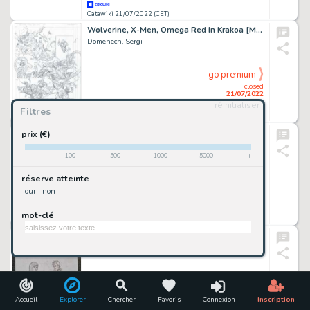
Catawiki 21/07/2022 (CET)
Wolverine, X-Men, Omega Red In Krakoa [Marvel] - Original Page N.3 - Signed by Sergi Domenech - Pencil Art - Original Artworlk
Domenech, Sergi
go premium
closed
21/07/2022
réinitialiser
Filtres
Catawiki 21/07/2022 (CET)
Cera, JoaquÃ­n - Original drawing - Pafman
prix (€)
Cera, Joaquã­n
-
100
500
1000
5000
+
go premium
réserve atteinte
closed
oui
non
21/07/2022
mot-clé
Catawiki 21/07/2022 (CET)
Renaud - Crayonné original - Couverture - Blousés - (2021)
Renaud
go premium
closed
21/07/2022
Accueil
Explorer
Chercher
Favoris
Connexion
Inscription