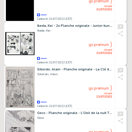
go premium
closed
21/07/2022
Catawiki 21/07/2022 (CET)
Ikeda, Kei - 2x Planche originale - Junior-kun!! Hotel Monogatari - (années 1990)
Ikeda, Kei
go premium
closed
21/07/2022
Catawiki 21/07/2022 (CET)
Sikorski, Alain - Planche originale - La Clé du mystère T5 - Disparition - (2005)
Sikorski, Alain
go premium
closed
21/07/2022
Catawiki 21/07/2022 (CET)
Gess - Planche originale - L'Oeil de la nuit T2 - Les Grandes profondeurs - (2015)
Gess