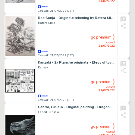
21/07/2022
Catawiki 21/07/2022 (CET)
Red Sonja - Originele tekening by Ratera Mike - (2014)
Ratera Mike
go premium
closed
21/07/2022
Catawiki 21/07/2022 (CET)
Kanzaki - 2x Planche originale - Elegy of love and revenge - (2013)
Kanzaki
go premium
closed
21/07/2022
Catawiki 21/07/2022 (CET)
Cabral, Ciruelo - Original painting - Dragon D-339C
Cabral, Ciruelo
go premium
closed
21/07/2022