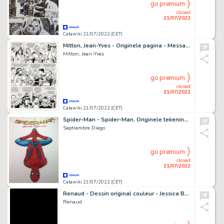
go premium
closed
21/07/2022
Catawiki 21/07/2022 (CET)
Mitton, Jean-Yves - Originele pagina - Messalina 2 - Le Sexe et le Glaive - (2012)
Mitton, Jean-Yves
go premium
closed
21/07/2022
Catawiki 21/07/2022 (CET)
Spider-Man - Spider-Man. Originele tekening . Diego Septiembre
Septiembre Diego
go premium
closed
21/07/2022
Catawiki 21/07/2022 (CET)
Renaud - Dessin original couleur - Jessica Blandy
Renaud