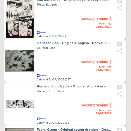
Risso, Eduardo
passez premium
terminée
21/07/2022
Catawiki 21/07/2022 (CET)
De Moor, Bob - Originele pagina - Nonkel Zigomar, Snoe en Snolleke - De witte Maw-Maw - (1953)
De Moor, Bob
passez premium
terminée
21/07/2022
Catawiki 21/07/2022 (CET)
Romero, Enric Badia - Original strip - Axa - (1985)
Romero, Enric Badia
passez premium
terminée
21/07/2022
Catawiki 21/07/2022 (CET)
Fabry, Glenn - Original colour drawing - Death on the skate - (2022)