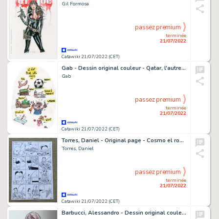
Gil Formosa
passez premium
terminée
21/07/2022
Catawiki 21/07/2022 (CET)
Gab - Dessin original couleur - Qatar, l'autre pays du foot - Le foot pour les nuls - (2022)
Gab
passez premium
terminée
21/07/2022
Catawiki 21/07/2022 (CET)
Torres, Daniel - Original page - Cosmo el robot - Cosmo pesca - (2001)
Torres, Daniel
passez premium
terminée
21/07/2022
Catawiki 21/07/2022 (CET)
Barbucci, Alessandro - Dessin original couleur - EkhÃ¶ monde miroir