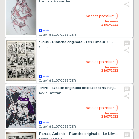
Barbucci, Alessandro
passez premium
terminée
21/07/2022
Catawiki 21/07/2022 (CET)
Sirius - Planche originale - Les Timour 23 - L'or du Gouffre - (1968)
Sirius
passez premium
terminée
21/07/2022
Catawiki 21/07/2022 (CET)
TMNT - Dessin originaux dedicace tortu ninja Kevin Eastman format a3 - (2018)
Kevin Eastman
passez premium
terminée
21/07/2022
Catawiki 21/07/2022 (CET)
Parras, Antonio - Planche originale - Le Lièvre de Mars T5 - (1997)
Parras, Antonio