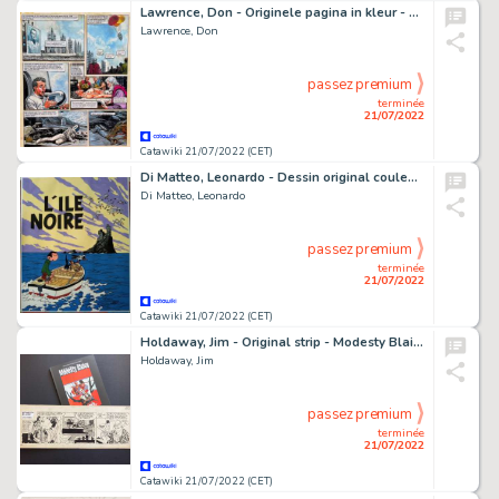
Lawrence, Don - Originele pagina in kleur - Trigië - Het mysterie van de Tarron maan - (1973)
Lawrence, Don
passez premium
terminée
21/07/2022
Catawiki 21/07/2022 (CET)
Di Matteo, Leonardo - Dessin original couleur - Hommage Ã Franquin et Hergé - (2020)
Di Matteo, Leonardo
passez premium
terminée
21/07/2022
Catawiki 21/07/2022 (CET)
Holdaway, Jim - Original strip - Modesty Blaise - Uncle Happy + book - (1965)
Holdaway, Jim
passez premium
terminée
21/07/2022
Catawiki 21/07/2022 (CET)