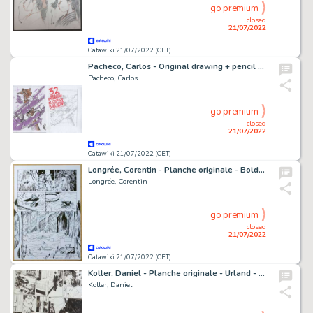
go premium
closed
21/07/2022
Catawiki 21/07/2022 (CET)
Pacheco, Carlos - Original drawing + pencil drawing - Barcelona Comicon - (2014)
Pacheco, Carlos
go premium
closed
21/07/2022
Catawiki 21/07/2022 (CET)
Longrée, Corentin - Planche originale - BoldhÃ¼r - (2016)
Longrée, Corentin
go premium
closed
21/07/2022
Catawiki 21/07/2022 (CET)
Koller, Daniel - Planche originale - Urland - (2017)
Koller, Daniel