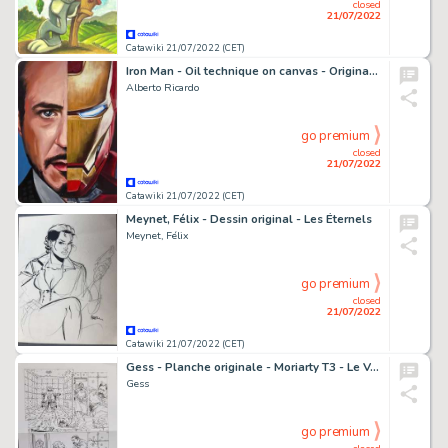
closed
21/07/2022
Catawiki 21/07/2022 (CET)
Iron Man - Oil technique on canvas - Original Artwork by Reinier (2021)
Alberto Ricardo
go premium
closed
21/07/2022
Catawiki 21/07/2022 (CET)
Meynet, Félix - Dessin original - Les Éternels
Meynet, Félix
go premium
closed
21/07/2022
Catawiki 21/07/2022 (CET)
Gess - Planche originale - Moriarty T3 - Le Voleur aux cent visages - (2020)
Gess
go premium