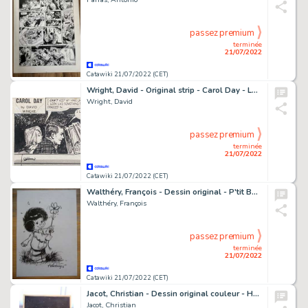
passez premium
terminée
21/07/2022
Catawiki 21/07/2022 (CET)
Wright, David - Original strip - Carol Day - Looking like something the cat dragged in - (1964)
Wright, David
passez premium
terminée
21/07/2022
Catawiki 21/07/2022 (CET)
Walthéry, François - Dessin original - P'tit Bout de Chique - (1991)
Walthéry, François
passez premium
terminée
21/07/2022
Catawiki 21/07/2022 (CET)
Jacot, Christian - Dessin original couleur - Hommage Ã Giraud - (2021)
Jacot, Christian