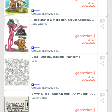
closed
21/07/2022
Catawiki 21/07/2022 (CET)
Pink Panther & Inspector Jacques Clouseau - Original drawing by Joan Vizcarra - Pencil Art
Joan Vizcarra
go premium
closed
21/07/2022
Catawiki 21/07/2022 (CET)
Cera - Original drawing - Flunkerne
Cera
go premium
closed
21/07/2022
Catawiki 21/07/2022 (CET)
Smythe, Reg - Original strip - Andy Capp - Air Pollution - (1992)
Smythe, Reg
go premium