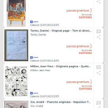
passez premium
terminée
21/07/2022
Catawiki 21/07/2022 (CET)
Torres, Daniel - Original page - Tom el dinosaurio - Tom y la muela - (2003)
Torres, Daniel
passez premium
terminée
21/07/2022
Catawiki 21/07/2022 (CET)
Mitton, Jean-Yves - Originele pagina - Quetzalcoatl 4 - De god van de Caraïben - (2003)
Mitton, Jean-Yves
passez premium
terminée
21/07/2022
Catawiki 21/07/2022 (CET)
Osi, André - Planche originale - Napoléon T2 - Le Général Vendémiaire - (2008)
Osi, André