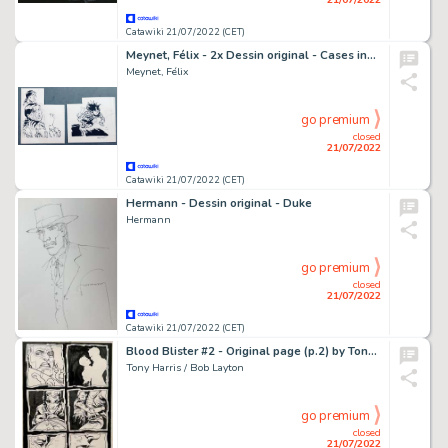
Catawiki 21/07/2022 (CET)
Meynet, Félix - 2x Dessin original - Cases inédites - Sauvage
Meynet, Félix
go premium
closed
21/07/2022
Catawiki 21/07/2022 (CET)
Hermann - Dessin original - Duke
Hermann
go premium
closed
21/07/2022
Catawiki 21/07/2022 (CET)
Blood Blister #2 - Original page (p.2) by Tony Harris - Size: 36 x 22 cm. - (2017)
Tony Harris / Bob Layton
go premium
closed
21/07/2022