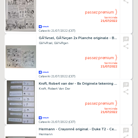
passez premium
terminée
21/07/2022
Catawiki 21/07/2022 (CET)
GÃ¼rsel, GÃ¼rçan 2x Planche originale - Blagues coquines
Gã¼Rsel, Gã¼Rçan
passez premium
terminée
21/07/2022
Catawiki 21/07/2022 (CET)
Kroft, Robert van der - 8x Originele tekening + 8x Koptekst - Sjors & Sjimmie grappen - (1982)
Kroft, Robert Van Der
passez premium
terminée
21/07/2022
Catawiki 21/07/2022 (CET)
Hermann - Crayonné original - Duke T2 - Celui qui tue - (2020)
Hermann