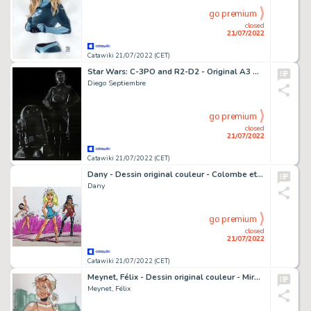
go premium
closed
21/07/2022
Catawiki 21/07/2022 (CET)
Star Wars: C-3PO and R2-D2 - Original A3 Drawing - Diego Septiembre - Original Artwork
Diego Septiembre
go premium
closed
21/07/2022
Catawiki 21/07/2022 (CET)
Dany - Dessin original couleur - Colombe et ses Amies
Dany
go premium
closed
21/07/2022
Catawiki 21/07/2022 (CET)
Meynet, Félix - Dessin original couleur - Mirabelle coquine et gourmande Ã Paris
Meynet, Félix