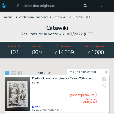
Fr → En
Accueil
Ventes aux enchères
Catawiki
21/07/2022 (CET)
Catawiki
Résultats de la vente •
21/07/2022 (CET)
Présentés
Vendus
Total ventes
Plus haute vente
101
86
14
659
1
000
.
.
%
€
€
Trier par
101
/
101
Derib - Planche originale - Yakari T39 - Le Jour du silence - (2016)
Derib
passez premium
terminée
21/07/2022
Catawiki 21/07/2022 (CET)