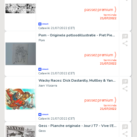
passez premium
terminée
21/07/2022
Catawiki 21/07/2022 (CET)
Pom - Originele potloodillustratie - Piet Pienter en Bert Bibber - Susan bij de Knobbelgilde - (1995)
Pom
passez premium
terminée
21/07/2022
Catawiki 21/07/2022 (CET)
Wacky Races: Dick Dastardly, Muttley & Yankee Doodle Pigeon - Original drawing by Joan Vizcarra - Original Artwork - Pencil Art
Joan Vizcarra
passez premium
terminée
21/07/2022
Catawiki 21/07/2022 (CET)
Gess - Planche originale - Jour J T7 - Vive l'Empereur ! - (2011)
Gess