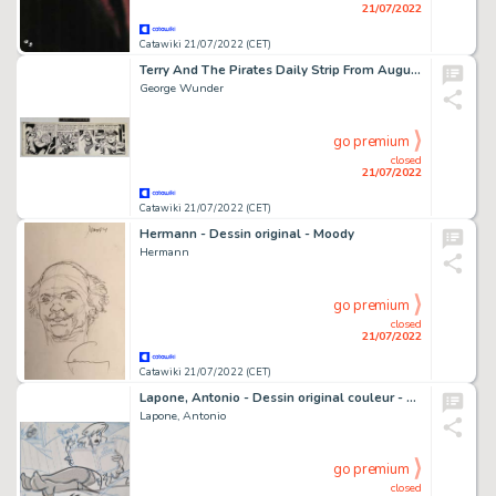
21/07/2022
Catawiki 21/07/2022 (CET)
Terry And The Pirates Daily Strip From August 28th 1971 - By George Wunder - Signed - Original Art Page - Pen & Ink - Page volante - Exemplaire unique - (1971)
George Wunder
go premium
closed
21/07/2022
Catawiki 21/07/2022 (CET)
Hermann - Dessin original - Moody
Hermann
go premium
closed
21/07/2022
Catawiki 21/07/2022 (CET)
Lapone, Antonio - Dessin original couleur - Desy Blonde - (1998)
Lapone, Antonio
go premium
closed