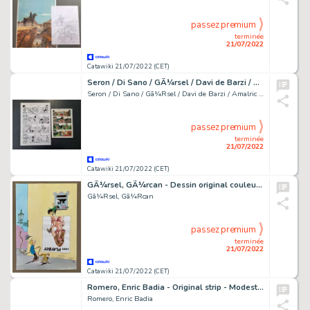
passez premium
terminée
21/07/2022
Catawiki 21/07/2022 (CET)
Seron / Di Sano / GÃ¼rsel / Davi de Barzi / Amalric & Madaule - Planche originale + mise en couleurs + film - Blagues coquines
Seron / Di Sano / Gã¼Rsel / Davi de Barzi / Amalric & Madaule
passez premium
terminée
21/07/2022
Catawiki 21/07/2022 (CET)
GÃ¼rsel, GÃ¼rcan - Dessin original couleur - Hommage Ã Franquin - Pastiche couverture recueil Spirou n°85 - (2012)
Gã¼Rsel, Gã¼Rcan
passez premium
terminée
21/07/2022
Catawiki 21/07/2022 (CET)
Romero, Enric Badia - Original strip - Modesty Blaise
Romero, Enric Badia