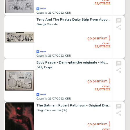
closed
21/07/2022
Catawiki 21/07/2022 (CET)
Terry And The Pirates Daily Strip From August 25th 1971 - By George Wunder - Signed - Original Art Page - Pen & Ink - Page volante - Exemplaire unique - (1971)
George Wunder
go premium
closed
21/07/2022
Catawiki 21/07/2022 (CET)
Eddy Paape - Demi-planche originale - Mowgli - Fêtes de pÃ¢ques - (1959)
Eddy Paape
go premium
closed
21/07/2022
Catawiki 21/07/2022 (CET)
The Batman: Robert Pattinson - Original Drawing - Diego Septiembre - Signed (DS) - Original Artwork
Diego Septiembre (Ds)
go premium
closed