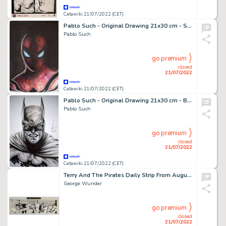
Catawiki 21/07/2022 (CET)
Pablo Such - Original Drawing 21x30 cm - Spider-Man - Page volante - Exemplaire unique (2022)
Pablo Such
go premium
closed
21/07/2022
Catawiki 21/07/2022 (CET)
Pablo Such - Original Drawing 21x30 cm - Batman - Page volante - Exemplaire unique - (2022)
Pablo Such
go premium
closed
21/07/2022
Catawiki 21/07/2022 (CET)
Terry And The Pirates Daily Strip From August 24th 1971 - By George Wunder - Signed - Original Art Page - Pen & Ink - Page volante - Exemplaire unique - (1971)
George Wunder
go premium
closed
21/07/2022