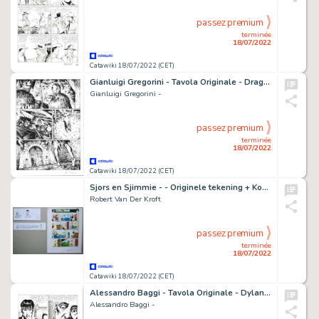
passez premium
terminée
18/07/2022
Catawiki 18/07/2022 (CET)
Gianluigi Gregorini - Tavola Originale - Dragonero n. 30 - "il Contagio" - (2015)
Gianluigi Gregorini -
passez premium
terminée
18/07/2022
Catawiki 18/07/2022 (CET)
Sjors en Sjimmie - - Originele tekening + Koptekst + Inkleuring - Sjors & Sjimmie: en de colporteur - (1982)
Robert Van Der Kroft
passez premium
terminée
18/07/2022
Catawiki 18/07/2022 (CET)
Alessandro Baggi - Tavola Originale - Dylan Dog Gigante n. 21 - "Il parassita" - (2012)
Alessandro Baggi -