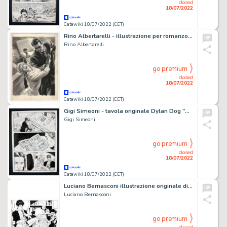
closed
18/07/2022
Catawiki 18/07/2022 (CET)
Rino Albertarelli - illustrazione per romanzo "Nozze di Lacrime" - Anni '50
Rino Albertarelli
go premium
closed
18/07/2022
Catawiki 18/07/2022 (CET)
Gigi Simeoni - tavola originale Dylan Dog "Nel fumo della battaglia" - (2014)
Gigi Simeoni
go premium
closed
18/07/2022
Catawiki 18/07/2022 (CET)
Luciano Bernasconi illustrazione originale di Lube - firmata
Luciano Bernasconi
go premium