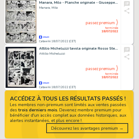
Manara, Milo - Planche originale - Giuseppe Bergman T3 - Rêver, peut-être - (1989)
Manara, Milo
passez premium
terminée
18/07/2022
Catawiki 18/07/2022 (CET)
Attilio Micheluzzi tavola originale Rosso Stenton "Shanghai"
Attilio Micheluzzi
passez premium
terminée
18/07/2022
Catawiki 18/07/2022 (CET)
ACCÉDEZ À TOUS LES RÉSULTATS PASSÉS !
Les membres non-premium sont limités aux ventes passées
des
trois derniers mois
. Devenez membre premium pour
bénéficier d'un accès complet aux données historiques, aux
alertes instantanées, et plus encore !
Découvrez les avantages premium →