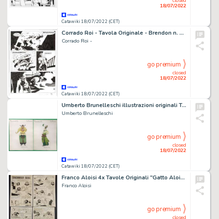
closed
18/07/2022
Catawiki 18/07/2022 (CET)
Corrado Roi - Tavola Originale - Brendon n. 80 - "L'Impronta del diavolo" - (2011)
Corrado Roi -
go premium
closed
18/07/2022
Catawiki 18/07/2022 (CET)
Umberto Brunelleschi illustrazioni originali Turandot nn. 10/11 - (1926)
Umberto Brunelleschi
go premium
closed
18/07/2022
Catawiki 18/07/2022 (CET)
Franco Aloisi 4x Tavole Originali "Gatto Aloisio in: Concorrenza Sleale" Storia Completa - Firmata
Franco Aloisi
go premium
closed