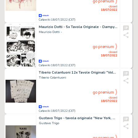
go premium
closed
18/07/2022
Catawiki 18/07/2022 (CET)
Maurizio Dotti - 5x Tavola Originale - Dampyr n. 80 - "Il signore delle maschere" - (2006)
Maurizio Dotti -
go premium
closed
18/07/2022
Catawiki 18/07/2022 (CET)
Tiberio Colantuoni 12x Tavole Originali "Volpetto e Nonna Abelarda: Un Molare Resistente" - Storia Completa
Tiberio Colantuoni
go premium
closed
18/07/2022
Catawiki 18/07/2022 (CET)
Gustavo Trigo - tavola originale "New York, New York"
Gustavo Trigo