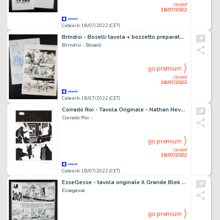
closed
18/07/2022
Catawiki 18/07/2022 (CET)
Brindisi - Boselli tavola + bozzetto preparatorio Tex - (2019)
Brindisi - Boselli
go premium
closed
18/07/2022
Catawiki 18/07/2022 (CET)
Corrado Roi - Tavola Originale - Nathan Never Gigante nuova serie n. 17 - "I giorni della maschera" - (2014)
Corrado Roi -
go premium
closed
18/07/2022
Catawiki 18/07/2022 (CET)
EsseGesse - tavola originale Il Grande Blek "La Strega" - (1958)
Essegesse
go premium