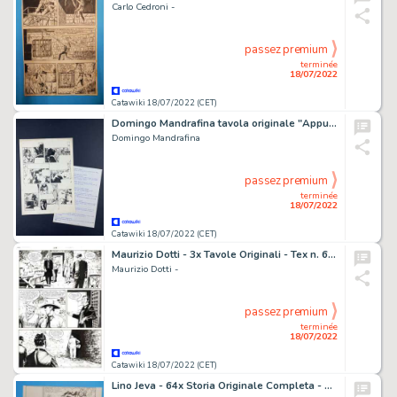
Carlo Cedroni -
passez premium
terminée
18/07/2022
Catawiki 18/07/2022 (CET)
Domingo Mandrafina tavola originale "Appuntamento mancato"
Domingo Mandrafina
passez premium
terminée
18/07/2022
Catawiki 18/07/2022 (CET)
Maurizio Dotti - 3x Tavole Originali - Tex n. 696 - "L'ombra del maestro" - (2018)
Maurizio Dotti -
passez premium
terminée
18/07/2022
Catawiki 18/07/2022 (CET)
Lino Jeva - 64x Storia Originale Completa - Henry Sprint n. 11 - " Il trono del diavolo" - (1970)