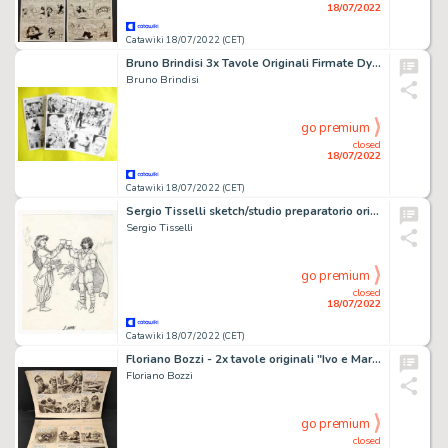
18/07/2022
Catawiki 18/07/2022 (CET)
Bruno Brindisi 3x Tavole Originali Firmate Dylan Dog â€œL'eliminazioneâ€ - (2012)
Bruno Brindisi
go premium
closed
18/07/2022
Catawiki 18/07/2022 (CET)
Sergio Tisselli sketch/studio preparatorio originale "Tarocchi dei Vichinghi" - (2009)
Sergio Tisselli
go premium
closed
18/07/2022
Catawiki 18/07/2022 (CET)
Floriano Bozzi - 2x tavole originali "Ivo e Marisa: Verso nuove Avventure" - (1952)
Floriano Bozzi
go premium
closed