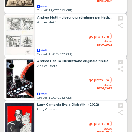
18/07/2022
Catawiki 18/07/2022 (CET)
Andrea Mutti - disegno preliminare per Nathan Never "Concerto Mortale" - (1998)
Andrea Mutti
go premium
closed
18/07/2022
Catawiki 18/07/2022 (CET)
Andrea Osella Illustrazione originale "Inizia il Viaggio"
Andrea Osella
go premium
closed
18/07/2022
Catawiki 18/07/2022 (CET)
Larry Camarda Eva e Diabolik - (2022)
Larry Camarda
go premium
closed
18/07/2022