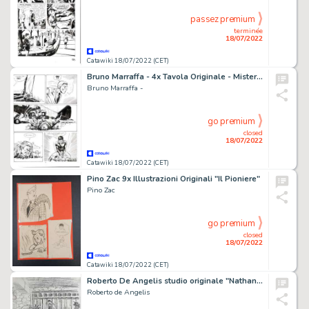
passez premium
terminée
18/07/2022
Catawiki 18/07/2022 (CET)
Bruno Marraffa - 4x Tavola Originale - Mister No n. 104 - "La casa di satana" - (1984)
Bruno Marraffa -
go premium
closed
18/07/2022
Catawiki 18/07/2022 (CET)
Pino Zac 9x Illustrazioni Originali "Il Pioniere"
Pino Zac
go premium
closed
18/07/2022
Catawiki 18/07/2022 (CET)
Roberto De Angelis studio originale "Nathan Never"
Roberto de Angelis