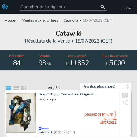
Fr → En
Accueil
Ventes aux enchères
Catawiki
18/07/2022 (CET)
Catawiki
Résultats de la vente •
18/07/2022 (CET)
Présentés
Vendus
Total ventes
Plus haute vente
84
93
11
852
5
000
.
.
%
€
€
Trier par
84
/
84
Sergio Toppi Couverture Originale
Sergio Toppi
passez premium
terminée
18/07/2022
Catawiki 18/07/2022 (CET)