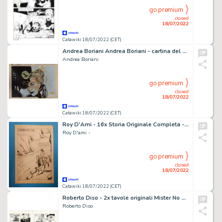
go premium
closed
18/07/2022
Catawiki 18/07/2022 (CET)
Andrea Boriani Andrea Boriani - cartina del 1961 hand painted 39 x 54 cm
Andrea Boriani
go premium
closed
18/07/2022
Catawiki 18/07/2022 (CET)
Roy D'Ami - 16x Storia Originale Completa - Hayawatha n. 1 - " La zattera del mistero" - (1957)
Roy D'ami -
go premium
closed
18/07/2022
Catawiki 18/07/2022 (CET)
Roberto Diso - 2x tavole originali Mister No # 153 "Il Tesoro Scomparso" - (1988)
Roberto Diso