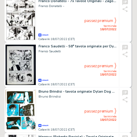
Franco Donatelli - 7x Tavole Originali - Zagor n. 194 - "Il teschio di fuoco" - (1981)
Franco Donatelli -
passez premium
terminée
18/07/2022
Catawiki 18/07/2022 (CET)
Franco Saudelli - 58° tavola originale per Dylan Dog "Il Cane infernale" - (1998)
Franco Saudelli
passez premium
terminée
18/07/2022
Catawiki 18/07/2022 (CET)
Bruno Brindisi - tavola originale Dylan Dog n.379 - (2018)
Bruno Brindisi
passez premium
terminée
18/07/2022
Catawiki 18/07/2022 (CET)
Magnus (Roberto Raviola) - Tavola Originale - La Compagnia della Forca n. 17 - "I Due Genii Siamesi" - (1978)