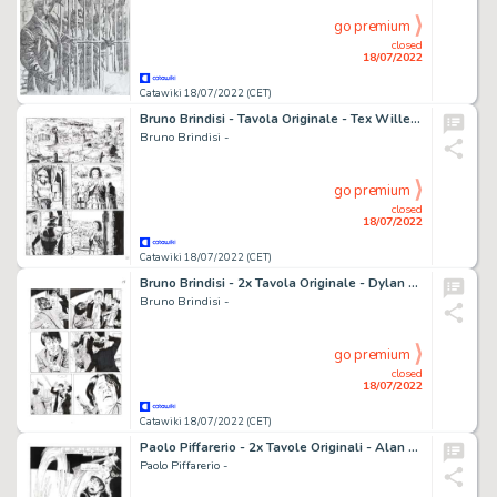
go premium
closed
18/07/2022
Catawiki 18/07/2022 (CET)
Bruno Brindisi - Tavola Originale - Tex Willer n. 5 - "I due disertori" - (2019)
Bruno Brindisi -
go premium
closed
18/07/2022
Catawiki 18/07/2022 (CET)
Bruno Brindisi - 2x Tavola Originale - Dylan Dog n. 349 - "La morte non dimentica" - (2015)
Bruno Brindisi -
go premium
closed
18/07/2022
Catawiki 18/07/2022 (CET)
Paolo Piffarerio - 2x Tavole Originali - Alan Ford n. 143 - "Il nuovo Superciuk" - (1981)
Paolo Piffarerio -