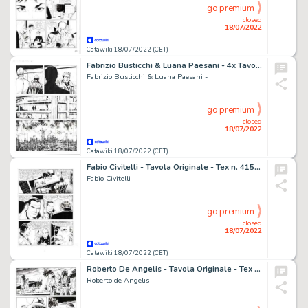
go premium
closed
18/07/2022
Catawiki 18/07/2022 (CET)
Fabrizio Busticchi & Luana Paesani - 4x Tavola Originale - Nathan Never n. 336 - "Incubi e paradisi" - (2019)
Fabrizio Busticchi & Luana Paesani -
go premium
closed
18/07/2022
Catawiki 18/07/2022 (CET)
Fabio Civitelli - Tavola Originale - Tex n. 415 - "Delitto nel porto" - (1995)
Fabio Civitelli -
go premium
closed
18/07/2022
Catawiki 18/07/2022 (CET)
Roberto De Angelis - Tavola Originale - Tex Willer n. 2 - "La banda di Red Bill" - (2018)
Roberto de Angelis -