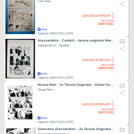
Lino Jeva -
passez premium
terminée
18/07/2022
Catawiki 18/07/2022 (CET)
Alessandrini - Castelli - tavola originale Martin Mystère "Nostra Terra dei Mysteri" - (1987)
Alessandrini - Castelli
passez premium
terminée
18/07/2022
Catawiki 18/07/2022 (CET)
Nicola Mari - 2x Tavola Originale - Dylan Dog Speciale n. 13 - "Goliath" - (1999)
Nicola Mari -
passez premium
terminée
18/07/2022
Catawiki 18/07/2022 (CET)
Giancarlo Alessandrini - 2x Tavola Originale - Almanacco del Mistero 2015 - "Saturno contro la terra" - (2015)
Giancarlo Alessandrini -