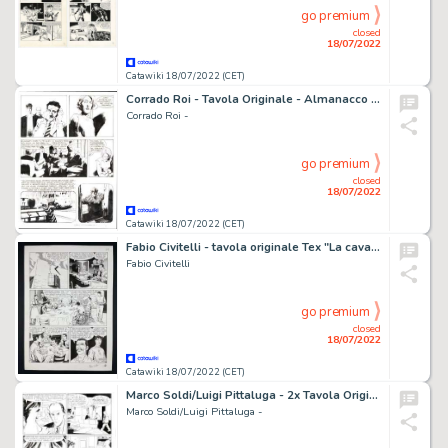
go premium
closed
18/07/2022
Catawiki 18/07/2022 (CET)
Corrado Roi - Tavola Originale - Almanacco della paura 2004 - "Le notti di Halloween" - (2004)
Corrado Roi -
go premium
closed
18/07/2022
Catawiki 18/07/2022 (CET)
Fabio Civitelli - tavola originale Tex "La cavalcata del morto" - (2012)
Fabio Civitelli
go premium
closed
18/07/2022
Catawiki 18/07/2022 (CET)
Marco Soldi/Luigi Pittaluga - 2x Tavola Originale - Julia n. 89 - "Un mondo di Pugni" - (2006)
Marco Soldi/Luigi Pittaluga -