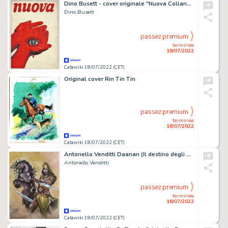
Dino Busett - cover originale "Nuova Collana Prateria" - (1977)
Dino Busett
passez premium
terminée
18/07/2022
Catawiki 18/07/2022 (CET)
Original cover Rin Tin Tin
passez premium
terminée
18/07/2022
Catawiki 18/07/2022 (CET)
Antonello Venditti Daanan (Il destino degli Uomini) bozzetto originale di copertina 50 x 70 cm (2017)
Antonello Venditti
passez premium
terminée
18/07/2022
Catawiki 18/07/2022 (CET)