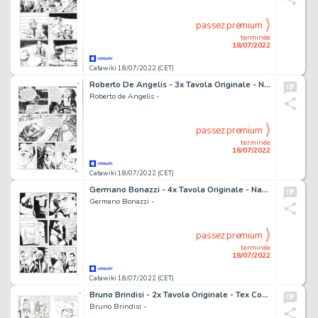
passez premium
terminée
18/07/2022
Catawiki 18/07/2022 (CET)
Roberto De Angelis - 3x Tavola Originale - Nathan Never n. 211 - "Il mostro nell'ombra" - (2008)
Roberto de Angelis -
passez premium
terminée
18/07/2022
Catawiki 18/07/2022 (CET)
Germano Bonazzi - 4x Tavola Originale - Nathan Never n. 146 "Il predicatore" - (2003)
Germano Bonazzi -
passez premium
terminée
18/07/2022
Catawiki 18/07/2022 (CET)
Bruno Brindisi - 2x Tavola Originale - Tex Color n. 1 - "E venne il giorno" - (2011)
Bruno Brindisi -