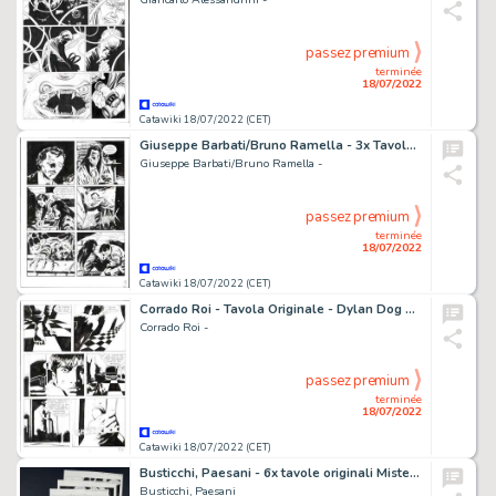
passez premium
terminée
18/07/2022
Catawiki 18/07/2022 (CET)
Giuseppe Barbati/Bruno Ramella - 3x Tavola Originale - Magico Vento n. 15 - "Blizzard" - (1998)
Giuseppe Barbati/Bruno Ramella -
passez premium
terminée
18/07/2022
Catawiki 18/07/2022 (CET)
Corrado Roi - Tavola Originale - Dylan Dog Maxi n. 14 - "Paranoia" - (2001)
Corrado Roi -
passez premium
terminée
18/07/2022
Catawiki 18/07/2022 (CET)
Busticchi, Paesani - 6x tavole originali Mister No "Spiagge di Fuoco" - (2000)
Busticchi, Paesani