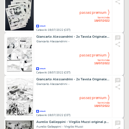
passez premium
terminée
18/07/2022
Catawiki 18/07/2022 (CET)
Giancarlo Alessandrini - 2x Tavola Originale - Martin Mystere Gigante n. 1 - "Il segreto di san Nicola" - (1995)
Giancarlo Alessandrini -
passez premium
terminée
18/07/2022
Catawiki 18/07/2022 (CET)
Giancarlo Alessandrini - 2x Tavola Originale - Martin Mystère n. 221 - "Strano ma vero" - (2000)
Giancarlo Alessandrini -
passez premium
terminée
18/07/2022
Catawiki 18/07/2022 (CET)
Aurelio Galleppini - Virgilio Muzzi original page Tex "La tredicesima mummia" - (1961)
Aurelio Galleppini - Virgilio Muzzi