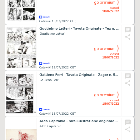
go premium
closed
18/07/2022
Catawiki 18/07/2022 (CET)
Guglielmo Letteri - Tavola Originale - Tex n. 112 - "La rete si chiude" - (1970)
Guglielmo Letteri -
go premium
closed
18/07/2022
Catawiki 18/07/2022 (CET)
Gallieno Ferri - Tavola Originale - Zagor n. 520 - "Il signore delle tenebre" - (2008)
Gallieno Ferri -
go premium
closed
18/07/2022
Catawiki 18/07/2022 (CET)
Aldo Capitanio - rara illustrazione originale di fantascienza - cm 30x21
Aldo Capitanio