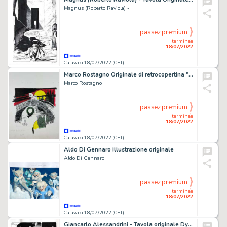
Magnus (Roberto Raviola) -
passez premium
terminée
18/07/2022
Catawiki 18/07/2022 (CET)
Marco Rostagno Originale di retrocopertina "Alice" per Horror - (1970)
Marco Rostagno
passez premium
terminée
18/07/2022
Catawiki 18/07/2022 (CET)
Aldo Di Gennaro Illustrazione originale
Aldo Di Gennaro
passez premium
terminée
18/07/2022
Catawiki 18/07/2022 (CET)
Giancarlo Alessandrini - Tavola originale Dylan Dog