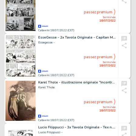
passez premium
terminée
18/07/2022
Catawiki 18/07/2022 (CET)
EsseGesse - 2x Tavola Originale - Capitan Miki -
Essegesse -
passez premium
terminée
18/07/2022
Catawiki 18/07/2022 (CET)
Karel Thole - illustrazione originale "Incontro con il Vampiro" - (1950)
Karel Thole
passez premium
terminée
18/07/2022
Catawiki 18/07/2022 (CET)
Lucio Filippucci - 3x Tavola Originale - Tex n. 680 - "La pista dei Forrester" - (2017)
Lucio Filippucci -