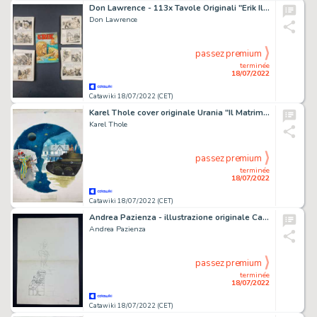
Don Lawrence - 113x Tavole Originali "Erik Il Vichingo" + Albo a Stampa - (1968)
Don Lawrence
passez premium
terminée
18/07/2022
Catawiki 18/07/2022 (CET)
Karel Thole cover originale Urania "Il Matrimonio Alchimistico di Alistair Crompton" - (1978)
Karel Thole
passez premium
terminée
18/07/2022
Catawiki 18/07/2022 (CET)
Andrea Pazienza - illustrazione originale Cannibale "Bono Sto Nero!"
Andrea Pazienza
passez premium
terminée
18/07/2022
Catawiki 18/07/2022 (CET)