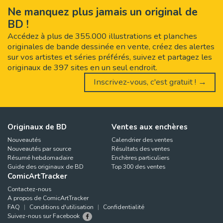
Ne manquez plus jamais un original de
BD !
Accédez à plus de 355.000 illustrations et planches
originales de bande dessinée en vente, créez des alertes
sur vos artistes et séries préférés, suivez et partagez les
originaux de 397 sites en un seul endroit.
Inscrivez-vous, c'est gratuit ! →
Originaux de BD
Ventes aux enchères
Nouveautés
Calendrier des ventes
Nouveautés par source
Résultats des ventes
Résumé hebdomadaire
Enchères particuliers
Guide des originaux de BD
Top 300 des ventes
ComicArtTracker
Contactez-nous
A propos de ComicArtTracker
FAQ
Conditions d'utilisation
Confidentialité
Suivez-nous sur Facebook