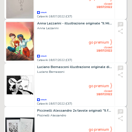
closed
18/07/2022
Catawiki 18/07/2022 (CET)
Anna Lazzarini - illustrazione originale "Il Mistero della Pietra Azzurra" - (1993)
Anna Lazzarini
go premium
closed
18/07/2022
Catawiki 18/07/2022 (CET)
Luciano Bernasconi illustrazione originale di Lube - firmata
Luciano Bernasconi
go premium
closed
18/07/2022
Catawiki 18/07/2022 (CET)
Piccinelli Alessandro 2x tavole originali "Il feticcio di fuoco" - (2019)
Piccinelli Alessandro
go premium