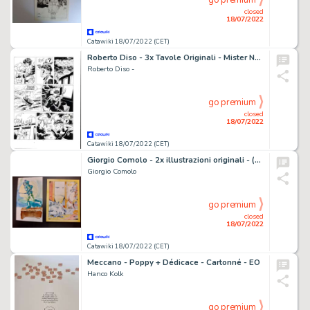
go premium
closed
18/07/2022
Catawiki 18/07/2022 (CET)
Roberto Diso - 3x Tavole Originali - Mister No n. 221 - "Abissi" - (1993)
Roberto Diso -
go premium
closed
18/07/2022
Catawiki 18/07/2022 (CET)
Giorgio Comolo - 2x illustrazioni originali - (1983)
Giorgio Comolo
go premium
closed
18/07/2022
Catawiki 18/07/2022 (CET)
Meccano - Poppy + Dédicace - Cartonné - EO
Hanco Kolk
go premium