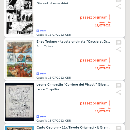
Giancarlo Alessandrini
passez premium
terminée
18/07/2022
Catawiki 18/07/2022 (CET)
Enzo Troiano - tavola originale "Caccia al Drago" - (2010)
Enzo Troiano
passez premium
terminée
18/07/2022
Catawiki 18/07/2022 (CET)
Leone Cimpellin "Corriere dei Piccoli" Gibernetta e Giurabbacco - (1959)
Leone Cimpellin
passez premium
terminée
18/07/2022
Catawiki 18/07/2022 (CET)
Carlo Cedroni - 11x Tavole Originali - Il Grande Blek n. 10 - (1970/1974)