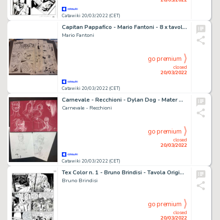
Catawiki 20/03/2022 (CET)
Capitan Pappafico - Mario Fantoni - 8 x tavole originali - storia completa - Page volante - EO - (1950)
Mario Fantoni
go premium
closed
20/03/2022
Catawiki 20/03/2022 (CET)
Carnevale - Recchioni - Dylan Dog - Mater Morbi - Page volante - Exemplaire unique
Carnevale - Recchioni
go premium
closed
20/03/2022
Catawiki 20/03/2022 (CET)
Tex Color n. 1 - Bruno Brindisi - Tavola Originale "E venne il giorno" - Page volante - Exemplaire unique - (2011)
Bruno Brindisi
go premium
closed
20/03/2022