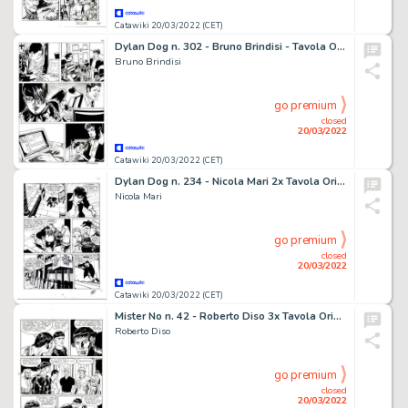
Catawiki 20/03/2022 (CET)
Dylan Dog n. 302 - Bruno Brindisi - Tavola Originale "Il delitto perfetto" - Page volante - Exemplaire unique - (2014)
Bruno Brindisi
go premium
closed
20/03/2022
Catawiki 20/03/2022 (CET)
Dylan Dog n. 234 - Nicola Mari 2x Tavola Originale Firmata "l'ultimo arcano" - Page volante - Exemplaire unique - (2006)
Nicola Mari
go premium
closed
20/03/2022
Catawiki 20/03/2022 (CET)
Mister No n. 42 - Roberto Diso 3x Tavola Originale "i giorni del terrore" - Page volante - Exemplaire unique - (1976)
Roberto Diso
go premium
closed
20/03/2022