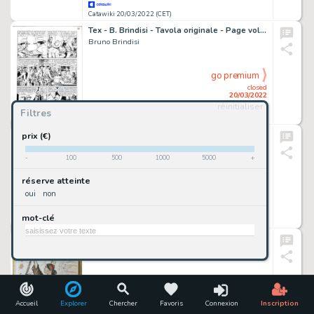
Catawiki 20/03/2022 (CET)
Tex - B. Brindisi - Tavola originale - Page volante
Bruno Brindisi
go premium
closed
20/03/2022
réinitialiser
Filtres
Catawiki 20/03/2022 (CET)
Dylan Dog Color Fest n. 2 - Nicola Mari - nn. 3 tavole originali - Il Mago degli Affari " - Page volante - (2008)
prix (€)
Nicola Mari
-
100
500
1000
5000
+
go premium
réserve atteinte
closed
oui
non
20/03/2022
mot-clé
Catawiki 20/03/2022 (CET)
Coccarda Rossa IV/XXV - Volume con acquerello originale di Carlo Rispoli - Cartonné - EO - (2014/2014)
Carlo Rispoli
go premium
closed
20/03/2022
Accueil
Explorer
Chercher
Favoris
Connexion
Inscription