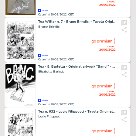
closed
20/03/2022
Catawiki 20/03/2022 (CET)
Tex Willer n. 7 - Bruno Brindisi - Tavola Originale "Rancho Sangriento" - Page volante - Exemplaire unique - (2019)
Bruno Brindisi
go premium
closed
20/03/2022
Catawiki 20/03/2022 (CET)
Tex - E. Barletta - Original artwork "Bang!" - Page volante - Exemplaire unique (2022)
Elisabetta Barletta
go premium
closed
20/03/2022
Catawiki 20/03/2022 (CET)
Tex n. 632 - Lucio Filippucci - Tavola Originale "I volontari di Hermann" - Page volante - Exemplaire unique - (2015)
Lucio Filippucci
go premium