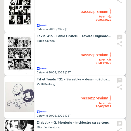
passez premium
terminée
20/03/2022
Catawiki 20/03/2022 (CET)
Tex n. 415 - Fabio Civitelli - Tavola Originale "Delitto nel porto" - Page volante - Exemplaire unique - (1995)
Fabio Civitelli
passez premium
terminée
20/03/2022
Catawiki 20/03/2022 (CET)
Tif et Tondu T31 - Swastika + dessin dédicacé - Broché - EO - (1983)
Will/Desberg
passez premium
terminée
20/03/2022
Catawiki 20/03/2022 (CET)
Diabolik - G. Montorio - inchiostro su cartoncino - firmato - Page volante - (2022)
Giorgio Montorio