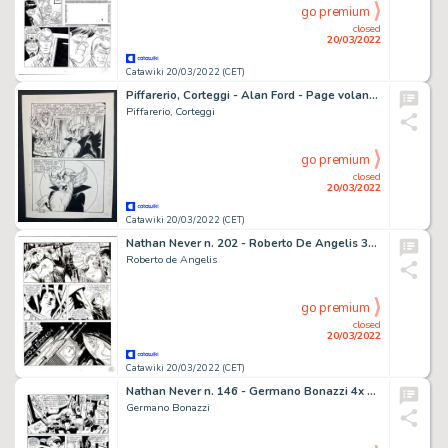
go premium
closed
20/03/2022
Catawiki 20/03/2022 (CET)
Piffarerio, Corteggi - Alan Ford - Page volante - Exemplaire unique - (1975)
Piffarerio, Corteggi
go premium
closed
20/03/2022
Catawiki 20/03/2022 (CET)
Nathan Never n. 202 - Roberto De Angelis 3x Tavola Originale "La torre dell'orologio" - Page volante - Exemplaire unique - (2008)
Roberto de Angelis
go premium
closed
20/03/2022
Catawiki 20/03/2022 (CET)
Nathan Never n. 146 - Germano Bonazzi 4x Tavola Originale "Il predicatore" - Page volante - Exemplaire unique - (2003)
Germano Bonazzi