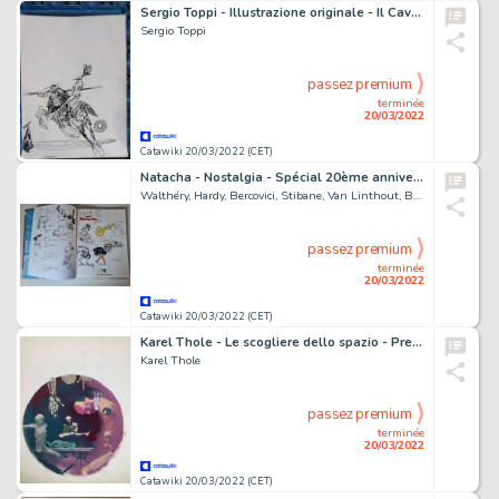
Sergio Toppi - Illustrazione originale - Il Cavaliere - anni 80/90 - Page volante
Sergio Toppi
passez premium
terminée
20/03/2022
Catawiki 20/03/2022 (CET)
Natacha - Nostalgia - Spécial 20ème anniversaire avec collectif de 13 dédicaces - C - EO - (1990)
Walthéry, Hardy, Bercovici, Stibane, Van Linthout, Batem, Wasterlain, Renaud, Margerin, Dany,
passez premium
terminée
20/03/2022
Catawiki 20/03/2022 (CET)
Karel Thole - Le scogliere dello spazio - Preliminare per Urania - Page volante - Exemplaire unique - (1964)
Karel Thole
passez premium
terminée
20/03/2022
Catawiki 20/03/2022 (CET)