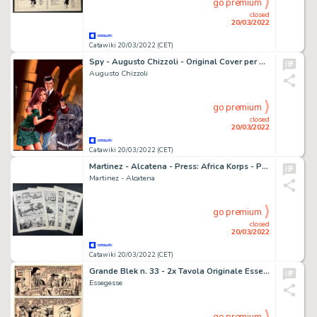
go premium
closed
20/03/2022
Catawiki 20/03/2022 (CET)
Spy - Augusto Chizzoli - Original Cover per pubblicazione non reperita - Page volante - Exemplaire unique - (1968)
Augusto Chizzoli
go premium
closed
20/03/2022
Catawiki 20/03/2022 (CET)
Martinez - Alcatena - Press: Africa Korps - Page volante - Exemplaire unique
Martinez - Alcatena
go premium
closed
20/03/2022
Catawiki 20/03/2022 (CET)
Grande Blek n. 33 - 2x Tavola Originale EsseGesse - Page volante - EO - (1970)
Essegesse