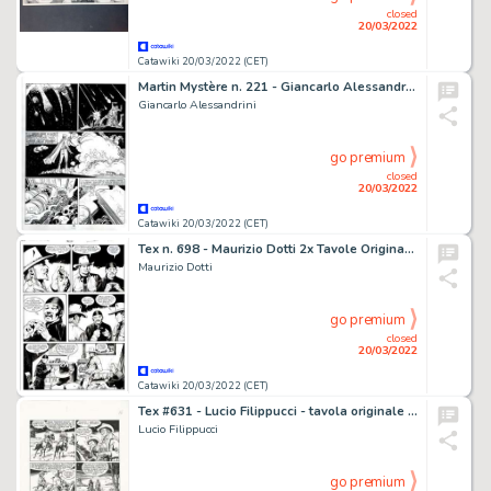
closed
20/03/2022
Catawiki 20/03/2022 (CET)
Martin Mystère n. 221 - Giancarlo Alessandrini 2x Tavola Originale "Strano ma vero" - Page volante - Exemplaire unique - (2000)
Giancarlo Alessandrini
go premium
closed
20/03/2022
Catawiki 20/03/2022 (CET)
Tex n. 698 - Maurizio Dotti 2x Tavole Originali "Panico a teatro" - Page volante - Exemplaire unique - (2018)
Maurizio Dotti
go premium
closed
20/03/2022
Catawiki 20/03/2022 (CET)
Tex #631 - Lucio Filippucci - tavola originale "L'oro dei Monti San Juan" - Page volante - Exemplaire unique - (2013)
Lucio Filippucci
go premium