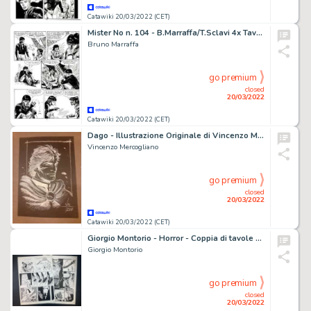
Catawiki 20/03/2022 (CET)
Mister No n. 104 - B.Marraffa/T.Sclavi 4x Tavola Originale "La casa di satana" - Page volante - Exemplaire unique - (1984)
Bruno Marraffa
go premium
closed
20/03/2022
Catawiki 20/03/2022 (CET)
Dago - Illustrazione Originale di Vincenzo Mercogliano - Page volante - (2018)
Vincenzo Mercogliano
go premium
closed
20/03/2022
Catawiki 20/03/2022 (CET)
Giorgio Montorio - Horror - Coppia di tavole - Page volante - Exemplaire unique - (1970)
Giorgio Montorio
go premium
closed
20/03/2022