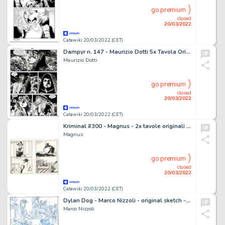
go premium
closed
20/03/2022
Catawiki 20/03/2022 (CET)
Dampyr n. 147 - Maurizio Dotti 5x Tavola Originale "Tributo di sangue" - Page volante - Exemplaire unique - (2012)
Maurizio Dotti
go premium
closed
20/03/2022
Catawiki 20/03/2022 (CET)
Kriminal #300 - Magnus - 2x tavole originali "Le Bare di Ghiaccio" - Exemplaire unique - (1971)
Magnus
go premium
closed
20/03/2022
Catawiki 20/03/2022 (CET)
Dylan Dog - Marco Nizzoli - original sketch - Page volante
Marco Nizzoli