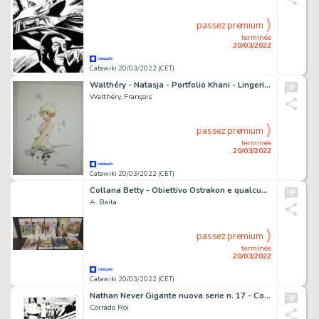
passez premium
terminée
20/03/2022
Catawiki 20/03/2022 (CET)
Walthéry - Natasja - Portfolio Khani - Lingerie - Met originele kleurentekening - Cartonné - EO - (2007)
Walthéry, François
passez premium
terminée
20/03/2022
Catawiki 20/03/2022 (CET)
Collana Betty - Obiettivo Ostrakon e qualcuno attende - Exemplaire unique (1978)
A. Baita
passez premium
terminée
20/03/2022
Catawiki 20/03/2022 (CET)
Nathan Never Gigante nuova serie n. 17 - Corrado Roi - Tavola Originale "I giorni della maschera" - Page volante - Exemplaire unique - (2014)
Corrado Roi