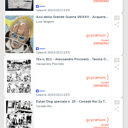
20/03/2022
Catawiki 20/03/2022 (CET)
Assi della Grande Guerra VII/XXV - Acquerello originale nel Portfolio con 13 grafiche firmate - Page volante - EO - (2018)
Luca Vergerio
go premium
closed
20/03/2022
Catawiki 20/03/2022 (CET)
Tex n. 611 - Alessandro Piccinelli - Tavole Originali "I Trappers di Yellowstone" - Page volante - Exemplaire unique - (2014)
Alessandro Piccinelli
go premium
closed
20/03/2022
Catawiki 20/03/2022 (CET)
Dylan Dog speciale n. 25 - Corrado Roi 2x Tavola Originale "La piramide capovolta" - Page volante - Exemplaire unique - (2012)
Corrado Roi
go premium
closed
20/03/2022