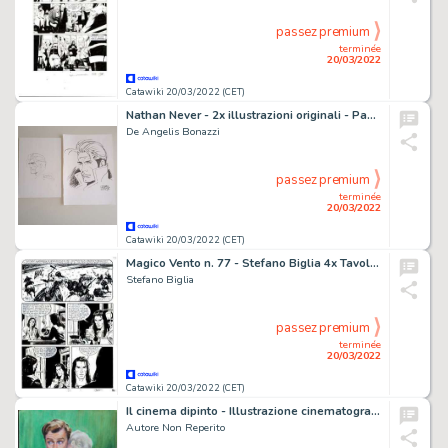
passez premium
terminée
20/03/2022
Catawiki 20/03/2022 (CET)
Nathan Never - 2x illustrazioni originali - Page volante
De Angelis Bonazzi
passez premium
terminée
20/03/2022
Catawiki 20/03/2022 (CET)
Magico Vento n. 77 - Stefano Biglia 4x Tavola Originale "Pioggia-in-faccia" - Page volante - Exemplaire unique - (2003)
Stefano Biglia
passez premium
terminée
20/03/2022
Catawiki 20/03/2022 (CET)
Il cinema dipinto - Illustrazione cinematografica originale " Nata Ieri" - Page volante - EO
Autore Non Reperito