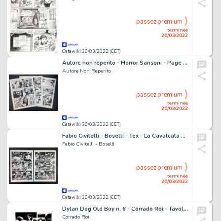
passez premium
terminée
20/03/2022
Catawiki 20/03/2022 (CET)
Autore non reperito - Horror Sansoni - Page volante - Exemplaire unique
Autore Non Reperito
passez premium
terminée
20/03/2022
Catawiki 20/03/2022 (CET)
Fabio Civitelli - Boselli - Tex - La Cavalcata del Morto - Page volante - Exemplaire unique - (2012)
Fabio Civitelli - Boselli
passez premium
terminée
20/03/2022
Catawiki 20/03/2022 (CET)
Dylan Dog Old Boy n. 6 - Corrado Roi - Tavola Originale "Gli esorcisti" - Page volante - Exemplaire unique - (2021)
Corrado Roi