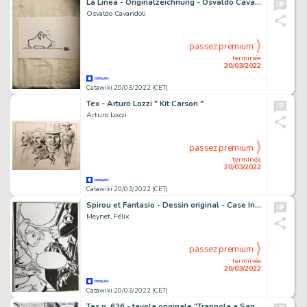
La Linea - Originalzeichnung - Osvaldo Cavandoli in der GroÃŸe 20x15 cm - Page volante - EO
Osvaldo Cavandoli
passez premium
terminée
20/03/2022
Catawiki 20/03/2022 (CET)
Tex - Arturo Lozzi " Kit Carson "
Arturo Lozzi
passez premium
terminée
20/03/2022
Catawiki 20/03/2022 (CET)
Spirou et Fantasio - Dessin original - Case Inédite avec Seccotine - Projet Meynet et scénario Yann + Yves Sente
Meynet, Félix
passez premium
terminée
20/03/2022
Catawiki 20/03/2022 (CET)
Tex n. 636 - tavola originale "Trappola a San Antonio" - Page volante - Exemplaire unique - (2013)