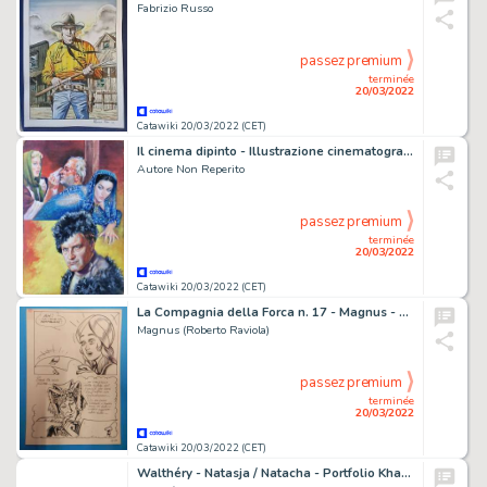
Fabrizio Russo
passez premium
terminée
20/03/2022
Catawiki 20/03/2022 (CET)
Il cinema dipinto - Illustrazione cinematografica originale " Michele Strogoff" - Page volante - EO
Autore Non Reperito
passez premium
terminée
20/03/2022
Catawiki 20/03/2022 (CET)
La Compagnia della Forca n. 17 - Magnus - Tavola Originale "I Due Genii Siamesi" Vignetta superiore fotocopiata - Page volante - Exemplaire unique - (1978)
Magnus (Roberto Raviola)
passez premium
terminée
20/03/2022
Catawiki 20/03/2022 (CET)
Walthéry - Natasja / Natacha - Portfolio Khani - Dance with me ! - Met originele kleurentekening - Cartonné - EO - (2007)