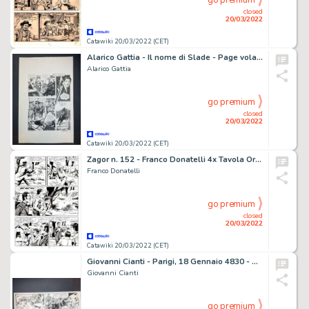
go premium
closed
20/03/2022
Catawiki 20/03/2022 (CET)
Alarico Gattia - Il nome di Slade - Page volante - Exemplaire unique - (1979)
Alarico Gattia
go premium
closed
20/03/2022
Catawiki 20/03/2022 (CET)
Zagor n. 152 - Franco Donatelli 4x Tavola Originale "Missione compiuta" - Page volante - Exemplaire unique - (1978)
Franco Donatelli
go premium
closed
20/03/2022
Catawiki 20/03/2022 (CET)
Giovanni Cianti - Parigi, 18 Gennaio 4830 - Page volante - Exemplaire unique
Giovanni Cianti
go premium