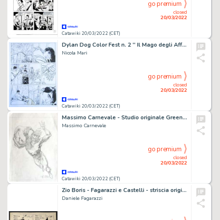
go premium
closed
20/03/2022
Catawiki 20/03/2022 (CET)
Dylan Dog Color Fest n. 2 '' Il Mago degli Affari '' pag. 31 - N. Mari Tavola Originale - (2008)
Nicola Mari
go premium
closed
20/03/2022
Catawiki 20/03/2022 (CET)
Massimo Carnevale - Studio originale Green Lantern - Page volante
Massimo Carnevale
go premium
closed
20/03/2022
Catawiki 20/03/2022 (CET)
Zio Boris - Fagarazzi e Castelli - striscia originale #375 per Corriere dei Ragazzi - Page volante - Exemplaire unique - (1975)
Daniele Fagarazzi