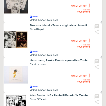
go premium
closed
20/03/2022
Catawiki 20/03/2022 (CET)
Treasure Island - Tavola originale a china di Carlo Rispoli, firmata e libro a fumetti. - Broché - EO - (2011)
Carlo Rispoli
go premium
closed
20/03/2022
Catawiki 20/03/2022 (CET)
Hausmann, René - Dessin aquarelle - Zunie - (1983)
René Hausman
go premium
closed
20/03/2022
Catawiki 20/03/2022 (CET)
Alan Ford n. 143 - Paolo Piffarerio 2x Tavole Originali "Il nuovo Superciuk" - Page volante - Exemplaire unique - (1981)
Paolo Piffarerio