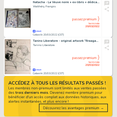
Natacha - La Veuve noire + ex-libris + dédicace en couleur - TT - Cartonné - EO - (1997/2019)
Walthéry, François
passez premium
terminée
20/03/2022
Catawiki 20/03/2022 (CET)
Tanino Liberatore - original artwork "Rraagah!" - Page volante - Exemplaire unique
Tanino Liberatore
passez premium
terminée
20/03/2022
Catawiki 20/03/2022 (CET)
ACCÉDEZ À TOUS LES RÉSULTATS PASSÉS !
Les membres non-premium sont limités aux ventes passées
des
trois derniers mois
. Devenez membre premium pour
bénéficier d'un accès complet aux données historiques, aux
alertes instantanées, et plus encore !
Découvrez les avantages premium →