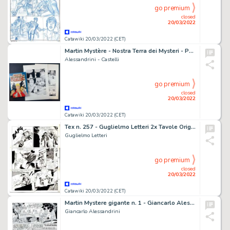
go premium
closed
20/03/2022
Catawiki 20/03/2022 (CET)
Martin Mystère - Nostra Terra dei Mysteri - Page volante - Exemplaire unique - (1987/1993)
Alessandrini - Castelli
go premium
closed
20/03/2022
Catawiki 20/03/2022 (CET)
Tex n. 257 - Guglielmo Letteri 2x Tavole Originali "La pista nel cielo" - Page volante - Exemplaire unique - (1982)
Guglielmo Letteri
go premium
closed
20/03/2022
Catawiki 20/03/2022 (CET)
Martin Mystere gigante n. 1 - Giancarlo Alessandrini 3x Tavola Originale "Il segreto di san Nicola" - Page volante - Exemplaire unique - (1995)
Giancarlo Alessandrini