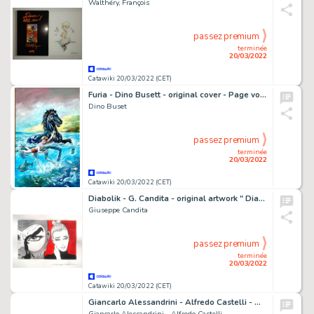
Walthéry, François
passez premium
terminée
20/03/2022
Catawiki 20/03/2022 (CET)
Furia - Dino Busett - original cover - Page volante - EO
Dino Buset
passez premium
terminée
20/03/2022
Catawiki 20/03/2022 (CET)
Diabolik - G. Candita - original artwork " Diabolik ed Eva Kant " - Page volante - Exemplaire unique (2022)
Giuseppe Candita
passez premium
terminée
20/03/2022
Catawiki 20/03/2022 (CET)
Giancarlo Alessandrini - Alfredo Castelli - Martin Mystere - Nostra Terra dei Mysteri - Page volante - Exemplaire unique - (1987)
Giancarlo Alessandrini - Alfredo Castelli