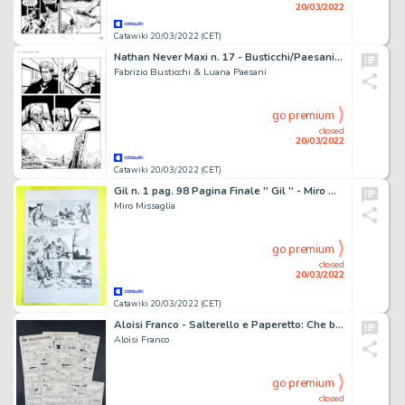
20/03/2022
Catawiki 20/03/2022 (CET)
Nathan Never Maxi n. 17 - Busticchi/Paesani 4x Tavola Originale "Inferno verde" - Page volante - Exemplaire unique - (2019)
Fabrizio Busticchi & Luana Paesani
go premium
closed
20/03/2022
Catawiki 20/03/2022 (CET)
Gil n. 1 pag. 98 Pagina Finale '' Gil '' - Miro Missaglia Tavola Originale Firmata - (1982)
Miro Missaglia
go premium
closed
20/03/2022
Catawiki 20/03/2022 (CET)
Aloisi Franco - Salterello e Paperetto: Che boccone! - Page volante - Exemplaire unique
Aloisi Franco
go premium
closed