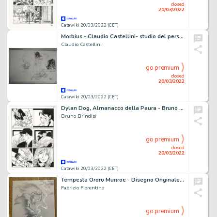
closed
20/03/2022
Catawiki 20/03/2022 (CET)
Morbius - Claudio Castellini- studio del personaggio preliminare - Morbius - Page volante - Exemplaire unique - (2008/2008)
Claudio Castellini
go premium
closed
20/03/2022
Catawiki 20/03/2022 (CET)
Dylan Dog, Almanacco della Paura - Bruno Brindisi - tavola originale "L'Eliminazione" - Page volante - Exemplaire unique - (2012)
Bruno Brindisi
go premium
closed
20/03/2022
Catawiki 20/03/2022 (CET)
Tempesta Ororo Munroe - Disegno Originale F Fiorentino TEMPESTA - Page volante - Exemplaire unique - (2000)
Fabrizio Fiorentino
go premium