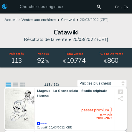
Fr → En
Accueil
Ventes aux enchères
Catawiki
20/03/2022 (CET)
Catawiki
Résultats de la vente •
20/03/2022 (CET)
Présentés
Vendus
Total ventes
Plus haute vente
113
92
10
774
860
.
%
€
€
Trier par
113
/
113
Magnus - Lo Sconosciuto - Studio originale
Magnus
passez premium
terminée
20/03/2022
Catawiki 20/03/2022 (CET)