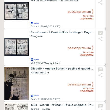
passez premium
terminée
20/03/2022
Catawiki 20/03/2022 (CET)
EsseGesse - Il Grande Blek: la strega - Page volante - Exemplaire unique - (1958)
Essegesse
passez premium
terminée
20/03/2022
Catawiki 20/03/2022 (CET)
Diabolik - Andrea Boriani - pagine di quotidiano vintage (1964) hand painted 36 x 27 cm - Exemplaire unique
Andrea Boriani
passez premium
terminée
20/03/2022
Catawiki 20/03/2022 (CET)
Julia - Giorgio Trevisan - Tavola originale - Page volante
Giorgio Trevisan