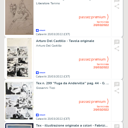
Liberatore Tanino
passez premium
terminée
20/03/2022
Catawiki 20/03/2022 (CET)
Arturo Del Castillo - Tavola originale
Arturo Del Castillo
passez premium
terminée
20/03/2022
Catawiki 20/03/2022 (CET)
Tex n. 299 ''Fuga da Anderville'' pag. 44 - G. Ticci Tavola Originale Firmata - (1985)
Giovanni Ticci
passez premium
terminée
20/03/2022
Catawiki 20/03/2022 (CET)
Tex - illustrazione originale a colori - Fabrizio Russo Tex Willer, acquarello su cartoncino - Page volante