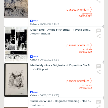
passez premium
terminée
06/03/2022
Catawiki 06/03/2022 (CET)
Dylan Dog - Attilio Micheluzzi - Tavola originale
Attilio Micheluzzi
passez premium
terminée
06/03/2022
Catawiki 06/03/2022 (CET)
Martin Mystère - Originale di Copertina "Le Straordinarie Avventure del Dottor Mystère: Il Mistero del Corvo" Firmato - Page volante - Exemplaire unique - (2020)
Lucio Filippucci
passez premium
terminée
06/03/2022
Catawiki 06/03/2022 (CET)
Suske en Wiske - Originele tekening - "De hellegathonden" - Page volante
Paul Geerts