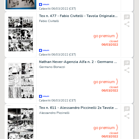
Catawiki 06/03/2022 (CET)
Tex n. 477 - Fabio Civitelli - Tavola Originale "Sfida selvaggia" - Page volante - Exemplaire unique - (2000)
Fabio Civitelli
go premium
closed
06/03/2022
Catawiki 06/03/2022 (CET)
Nathan Never-Agenzia Alfa n. 2 - Germano Bonazzi 4x Tavole Originali "I naufraghi dello spazio" - Page volante - Exemplaire unique - (1998)
Germano Bonazzi
go premium
closed
06/03/2022
Catawiki 06/03/2022 (CET)
Tex n. 611 - Alessandro Piccinelli 2x Tavole Originali "I Trappers di Yellowstone" - Page volante - Exemplaire unique - (2014)
Alessandro Piccinelli
go premium
closed
06/03/2022