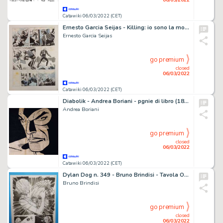
Catawiki 06/03/2022 (CET)
Ernesto Garcia Seijas - Killing: io sono la morte - Page volante - Exemplaire unique
Ernesto Garcia Seijas
go premium
closed
06/03/2022
Catawiki 06/03/2022 (CET)
Diabolik - Andrea Boriani - pgnie di libro (1872) hand painted 50 x 49 cm - Exemplaire unique
Andrea Boriani
go premium
closed
06/03/2022
Catawiki 06/03/2022 (CET)
Dylan Dog n. 349 - Bruno Brindisi - Tavola Originale "La morte non dimentica" - Page volante - Exemplaire unique - (2015)
Bruno Brindisi
go premium
closed
06/03/2022