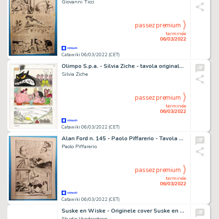
Giovanni Ticci
passez premium
terminée
06/03/2022
Catawiki 06/03/2022 (CET)
Olimpo S.p.a. - Silvia Ziche - tavola originale "Caccia Grossa" - Page volante - Exemplaire unique - (2002)
Silvia Ziche
passez premium
terminée
06/03/2022
Catawiki 06/03/2022 (CET)
Alan Ford n. 145 - Paolo Piffarerio - Tavola Originale "Il nemico pubblico Numero Uno" - Page volante - Exemplaire unique - (1981)
Paolo Piffarerio
passez premium
terminée
06/03/2022
Catawiki 06/03/2022 (CET)
Suske en Wiske - Originele cover Suske en Wiske pocket 31 - collage Parel in de Lotusbloen + Sterrenplukkers + Belhamel-bende - (2012)
Studio Vandersteen