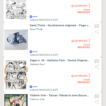
go premium
closed
06/03/2022
Catawiki 06/03/2022 (CET)
Karel Thole - Illustrazione originale - Page volante - Exemplaire unique
Karel Thole
go premium
closed
06/03/2022
Catawiki 06/03/2022 (CET)
Zagor n. 24 - Gallieno Ferri - Tavola Originale "Le jene del mare" - Page volante - Exemplaire unique - (1967)
Gallieno Ferri
go premium
closed
06/03/2022
Catawiki 06/03/2022 (CET)
Yildirim Orer - Tarzan: Tribute to John Buscema - Page volante - Exemplaire unique - (2004)
Yildirim Orer