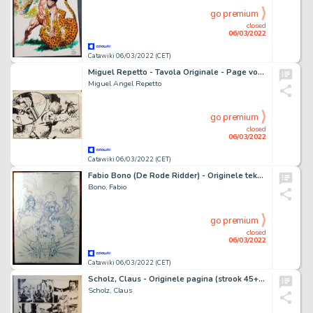
go premium
closed
06/03/2022
Catawiki 06/03/2022 (CET)
Miguel Repetto - Tavola Originale - Page volante - EO - (1986/1986)
Miguel Angel Repetto
go premium
closed
06/03/2022
Catawiki 06/03/2022 (CET)
Fabio Bono (De Rode Ridder) - Originele tekening - coverontwerp deel 268 - De Mayameester - (2020)
Bono, Fabio
go premium
closed
06/03/2022
Catawiki 06/03/2022 (CET)
Scholz, Claus - Originele pagina (strook 45+46) - De Rode Ridder 224 - Het Behouden Zwaard - (2009)
Scholz, Claus