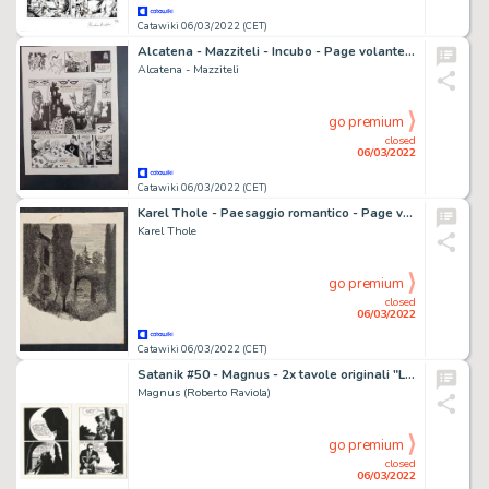
Catawiki 06/03/2022 (CET)
Alcatena - Mazziteli - Incubo - Page volante - EO - (1989)
Alcatena - Mazziteli
go premium
closed
06/03/2022
Catawiki 06/03/2022 (CET)
Karel Thole - Paesaggio romantico - Page volante - Exemplaire unique
Karel Thole
go premium
closed
06/03/2022
Catawiki 06/03/2022 (CET)
Satanik #50 - Magnus - 2x tavole originali "La Stirpe dei Vampiri" - Page volante - Exemplaire unique - (1966)
Magnus (Roberto Raviola)
go premium
closed
06/03/2022