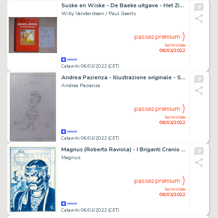
Suske en Wiske - De Baeke uitgave - Het Zingende Nijlpaard - Grootformaat album met pentekening door Paul Geerts - Cartonné - EO - (1990)
Willy Vandersteen / Paul Geerts
passez premium
terminée
06/03/2022
Catawiki 06/03/2022 (CET)
Andrea Pazienza - Illustrazione originale - Studio nudo maschile. - Page volante (1980)
Andrea Pazienza
passez premium
terminée
06/03/2022
Catawiki 06/03/2022 (CET)
Magnus (Roberto Raviola) - I Briganti Cranio di pantera ill. originale - Page volante
Magnus
passez premium
terminée
06/03/2022
Catawiki 06/03/2022 (CET)