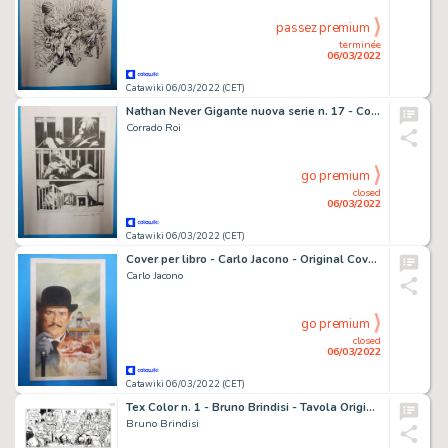
passez premium
terminée
06/03/2022
Catawiki 06/03/2022 (CET)
Nathan Never Gigante nuova serie n. 17 - Corrado Roi - Tavola Originale "I giorni della maschera" - Page volante - Exemplaire unique - (2014)
Corrado Roi
go premium
closed
06/03/2022
Catawiki 06/03/2022 (CET)
Cover per libro - Carlo Jacono - Original Cover - Page volante - Exemplaire unique
Carlo Jacono
go premium
closed
06/03/2022
Catawiki 06/03/2022 (CET)
Tex Color n. 1 - Bruno Brindisi - Tavola Originale "E venne il giorno" - Page volante - Exemplaire unique - (2011)
Bruno Brindisi