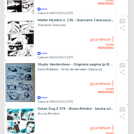
closed
06/03/2022
Catawiki 06/03/2022 (CET)
Martin Mystère n. 135 - Giancarlo Caracuzzo 3x Tavola Originale "Catacombe!" - Page volante - Exemplaire unique - (1993)
Giancarlo Caracuzzo
go premium
closed
06/03/2022
Catawiki 06/03/2022 (CET)
Studio Vandersteen - Originele pagina (p.9) - Safari 5 - De Buffeljacht - (1970)
Karel Biddeloo - Willy Vandersteen (Scenario)
go premium
closed
06/03/2022
Catawiki 06/03/2022 (CET)
Dylan Dog # 379 - Bruno Brindisi - tavola originale "Il Tango della Anime Perse" - Page volante - Exemplaire unique - (2018)
Bruno Brindisi
go premium
closed