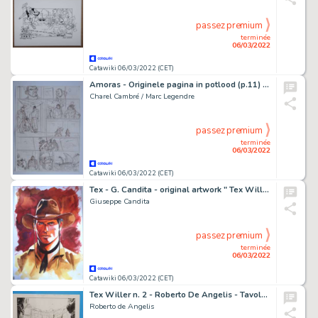
passez premium
terminée
06/03/2022
Catawiki 06/03/2022 (CET)
Amoras - Originele pagina in potlood (p.11) - Amoras deel 4 - Lambik - Page volante - (2014)
Charel Cambré / Marc Legendre
passez premium
terminée
06/03/2022
Catawiki 06/03/2022 (CET)
Tex - G. Candita - original artwork " Tex Willer " - Page volante - Exemplaire unique (2022)
Giuseppe Candita
passez premium
terminée
06/03/2022
Catawiki 06/03/2022 (CET)
Tex Willer n. 2 - Roberto De Angelis - Tavola Originale "La banda di Red Bill" - Page volante - Exemplaire unique - (2018)
Roberto de Angelis