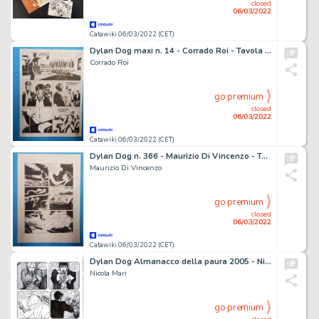
closed
06/03/2022
Catawiki 06/03/2022 (CET)
Dylan Dog maxi n. 14 - Corrado Roi - Tavola Originale "Paranoia" - Page volante - Exemplaire unique - (2001)
Corrado Roi
go premium
closed
06/03/2022
Catawiki 06/03/2022 (CET)
Dylan Dog n. 366 - Maurizio Di Vincenzo - Tavola Originale "Il giorno della famiglia" - Page volante - Exemplaire unique - (2017)
Maurizio Di Vincenzo
go premium
closed
06/03/2022
Catawiki 06/03/2022 (CET)
Dylan Dog Almanacco della paura 2005 - Nicola Mari - Tavola Originale "La strada per Babenco" - Page volante - Exemplaire unique - (2005)
Nicola Mari
go premium