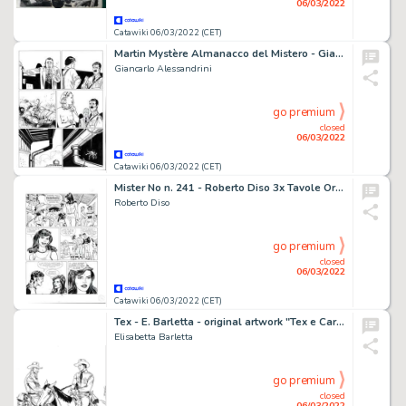
06/03/2022
Catawiki 06/03/2022 (CET)
Martin Mystère Almanacco del Mistero - Giancarlo Alessandrini 2x Tavola Originale "Saturno contro la terra" - Page volante - Exemplaire unique - (2015)
Giancarlo Alessandrini
go premium
closed
06/03/2022
Catawiki 06/03/2022 (CET)
Mister No n. 241 - Roberto Diso 3x Tavole Originali "Vento rosso" - Page volante - Exemplaire unique - (1995)
Roberto Diso
go premium
closed
06/03/2022
Catawiki 06/03/2022 (CET)
Tex - E. Barletta - original artwork "Tex e Carson" - Page volante - Exemplaire unique (2022)
Elisabetta Barletta
go premium
closed
06/03/2022