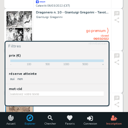
Catawiki 06/03/2022 (CET)
Dragonero n. 10 - Gianluigi Gregorini - Tavola Originale "Le fosse dei Fargh" - Page volante - Exemplaire unique - (2014)
Gianluigi Gregorini
go premium
closed
06/03/2022
réinitialiser
Filtres
Catawiki 06/03/2022 (CET)
Nathan Never n. 67 ''L' Enigma della Caverna '' pag. 15-19-20 - G. Bonazzi Original Art n. 3 Tavole Originali - (1996)
prix (€)
Germano Bonazzi
-
100
500
1000
5000
+
go premium
réserve atteinte
closed
oui
non
06/03/2022
mot-clé
Catawiki 06/03/2022 (CET)
Nathan Never n. 106 - Roberto De Angelis - Tavola Originale "Il patto" Title page - Page volante - Exemplaire unique - (2000)
Roberto de Angelis
go premium
closed
06/03/2022
Accueil
Explorer
Chercher
Favoris
Connexion
Inscription