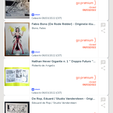
go premium
closed
06/03/2022
Catawiki 06/03/2022 (CET)
Fabio Bono (De Rode Ridder) - Originele illustratie - Demoniah - Techniek: Oost-Indische inkt en Ecoline - Page volante - (2022)
Bono, Fabio
go premium
closed
06/03/2022
Catawiki 06/03/2022 (CET)
Nathan Never Gigante n. 1 '' Doppio Futuro '' pag. 46-55-56 - R. De Angelis Original Art n. 3 Tavole Originali - (1995)
Roberto de Angelis
go premium
closed
06/03/2022
Catawiki 06/03/2022 (CET)
De Rop, Eduard / Studio Vandersteen - Originele gagplaat (p.17) Pats - (1963)
Edouard de Rop / Studio Vandersteen