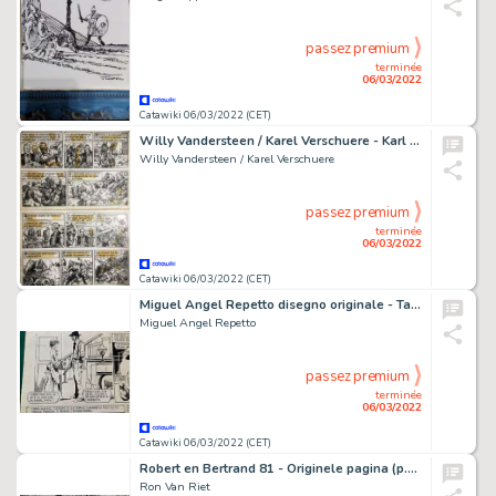
passez premium
terminée
06/03/2022
Catawiki 06/03/2022 (CET)
Willy Vandersteen / Karel Verschuere - Karl May 1 - Originele pagina (Pag. 19) - Old Shatterhand - (1962)
Willy Vandersteen / Karel Verschuere
passez premium
terminée
06/03/2022
Catawiki 06/03/2022 (CET)
Miguel Angel Repetto disegno originale - Tavola originale di Miguel Angel Repetto - Page volante - Exemplaire unique - (1986/1986)
Miguel Angel Repetto
passez premium
terminée
06/03/2022
Catawiki 06/03/2022 (CET)
Robert en Bertrand 81 - Originele pagina (p.33) - De witte ruiters - (1988)
Ron Van Riet