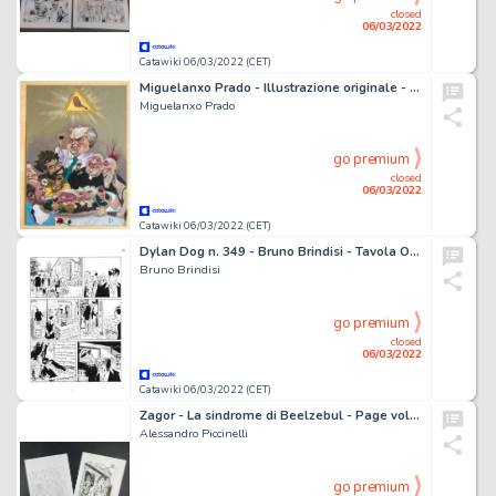
closed
06/03/2022
Catawiki 06/03/2022 (CET)
Miguelanxo Prado - Illustrazione originale - Page volante
Miguelanxo Prado
go premium
closed
06/03/2022
Catawiki 06/03/2022 (CET)
Dylan Dog n. 349 - Bruno Brindisi - Tavola Originale "La morte non dimentica" - Page volante - Exemplaire unique - (2015)
Bruno Brindisi
go premium
closed
06/03/2022
Catawiki 06/03/2022 (CET)
Zagor - La sindrome di Beelzebul - Page volante - Exemplaire unique - (2020)
Alessandro Piccinelli
go premium