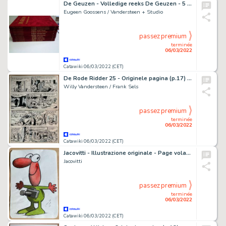
De Geuzen - Volledige reeks De Geuzen - 5 albums hebben een opdrachttekening - Cartonné - EO - (2005/2015)
Eugeen Goossens / Vandersteen + Studio
passez premium
terminée
06/03/2022
Catawiki 06/03/2022 (CET)
De Rode Ridder 25 - Originele pagina (p.17) - Het Rijk van Enid - Page volante - (1969)
Willy Vandersteen / Frank Sels
passez premium
terminée
06/03/2022
Catawiki 06/03/2022 (CET)
Jacovitti - Illustrazione originale - Page volante - (1976)
Jacovitti
passez premium
terminée
06/03/2022
Catawiki 06/03/2022 (CET)