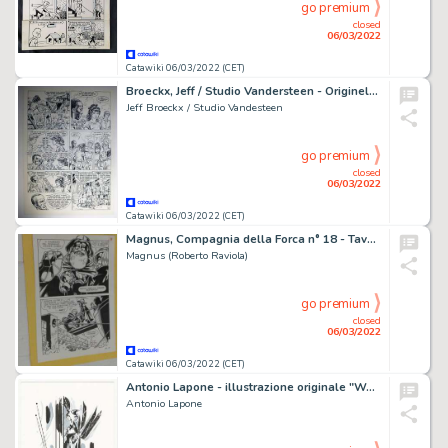
go premium
closed
06/03/2022
Catawiki 06/03/2022 (CET)
Broeckx, Jeff / Studio Vandersteen - Originele pagina (p.6) Bessy Natuurkommando 16 - Doodsgoud - (1989)
Jeff Broeckx / Studio Vandesteen
go premium
closed
06/03/2022
Catawiki 06/03/2022 (CET)
Magnus, Compagnia della Forca n° 18 - Tavola Originale pag. 39 completa con lettering - Page volante - Exemplaire unique - (1977)
Magnus (Roberto Raviola)
go premium
closed
06/03/2022
Catawiki 06/03/2022 (CET)
Antonio Lapone - illustrazione originale "Welcome Aboard!" - Page volante - Exemplaire unique
Antonio Lapone