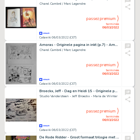
Charel Cambré / Marc Legendre
passez premium
terminée
06/03/2022
Catawiki 06/03/2022 (CET)
Amoras - Originele pagina in inkt (p.7) - Amoras deel 4 - Lambik - Page volante - (2014)
Charel Cambré / Marc Legendre
passez premium
terminée
06/03/2022
Catawiki 06/03/2022 (CET)
Broeckx, Jeff - Dag en Heidi 15 - Originele pagina (p.24) - De Drie Machten - (1986)
Studio Vandersteen - Jeff Broeckx - Maria de Winter
passez premium
terminée
06/03/2022
Catawiki 06/03/2022 (CET)
De Rode Ridder - Groot formaat trilogie met originele pagina (p.24) - De Zwarte drietand - Cartonné - EO - (2016)