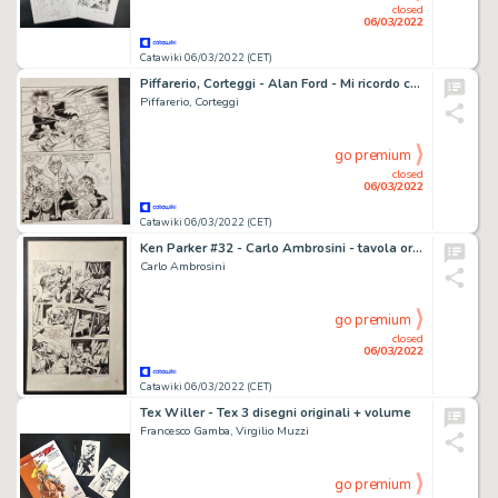
closed
06/03/2022
Catawiki 06/03/2022 (CET)
Piffarerio, Corteggi - Alan Ford - Mi ricordo cheâ€¦ - Page volante - Exemplaire unique - (1975)
Piffarerio, Corteggi
go premium
closed
06/03/2022
Catawiki 06/03/2022 (CET)
Ken Parker #32 - Carlo Ambrosini - tavola originale "La Leggenda del Generale" - Page volante - Exemplaire unique - (1980)
Carlo Ambrosini
go premium
closed
06/03/2022
Catawiki 06/03/2022 (CET)
Tex Willer - Tex 3 disegni originali + volume
Francesco Gamba, Virgilio Muzzi
go premium