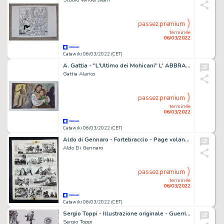
passez premium
terminée
06/03/2022
Catawiki 06/03/2022 (CET)
A. Gattia - "L'Ultimo dei Mohicani" L' ABBRACCIO illustrazione originale pag 96/97 - Cartonné - Exemplaire unique - (1974)
Gattia Alarico
passez premium
terminée
06/03/2022
Catawiki 06/03/2022 (CET)
Aldo di Gennaro - Fortebraccio - Page volante - Exemplaire unique - (1966)
Aldo Di Gennaro
passez premium
terminée
06/03/2022
Catawiki 06/03/2022 (CET)
Sergio Toppi - Illustrazione originale - Guerriero Arabo - anni 80/90 - Page volante
Sergio Toppi