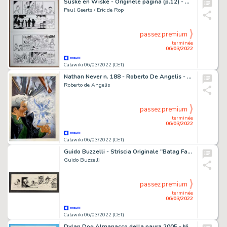
Suske en Wiske - Originele pagina (p.12) - De preutse prinses - (2020)
Paul Geerts / Eric de Rop
passez premium
terminée
06/03/2022
Catawiki 06/03/2022 (CET)
Nathan Never n. 188 - Roberto De Angelis - copertina originale
Roberto de Angelis
passez premium
terminée
06/03/2022
Catawiki 06/03/2022 (CET)
Guido Buzzelli - Striscia Originale "Batag Fa Bosr" - Page volante - Exemplaire unique
Guido Buzzelli
passez premium
terminée
06/03/2022
Catawiki 06/03/2022 (CET)
Dylan Dog Almanacco della paura 2005 - Nicola Mari - Tavola Originale "La strada per Babenco" - Page volante - Exemplaire unique - (2005)