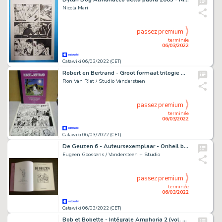
Nicola Mari
passez premium
terminée
06/03/2022
Catawiki 06/03/2022 (CET)
Robert en Bertrand - Groot formaat trilogie met originele pagina (p.21) uit De Elfstedentocht - Cartonné - EO - (2019)
Ron Van Riet / Studio Vandersteen
passez premium
terminée
06/03/2022
Catawiki 06/03/2022 (CET)
De Geuzen 6 - Auteursexemplaar - Onheil boven Damme - Luxe - groot formaat + Opdrachttekening Goossens - Cartonné - EO - (2011)
Eugeen Goossens / Vandersteen + Studio
passez premium
terminée
06/03/2022
Catawiki 06/03/2022 (CET)
Bob et Bobette - Intégrale Amphoria 2 (vol. 4-5-6) + dédicace couleur - C - EO - (2020)