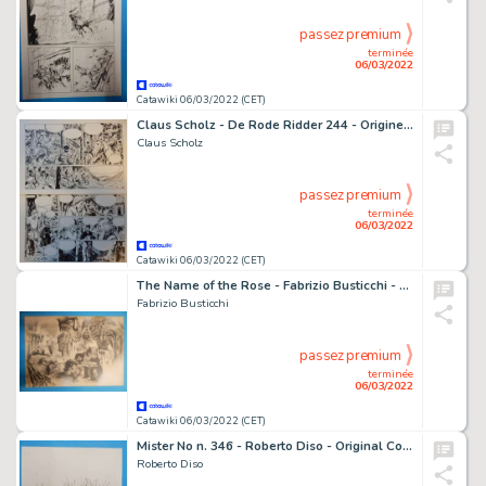
passez premium
terminée
06/03/2022
Catawiki 06/03/2022 (CET)
Claus Scholz - De Rode Ridder 244 - Originele pagina (p.8) - Mensenjacht - (2014)
Claus Scholz
passez premium
terminée
06/03/2022
Catawiki 06/03/2022 (CET)
The Name of the Rose - Fabrizio Busticchi - Original Cover per pubblicazione inglese - Page volante - Exemplaire unique - (1984)
Fabrizio Busticchi
passez premium
terminée
06/03/2022
Catawiki 06/03/2022 (CET)
Mister No n. 346 - Roberto Diso - Original Cover "Uomini ed eroi" - Page volante - Exemplaire unique - (2004)
Roberto Diso