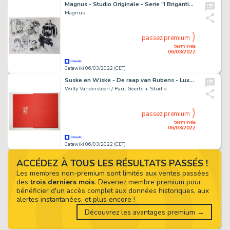
Magnus - Studio Originale - Serie "I Briganti" - Page volante
Magnus
passez premium
terminée
06/03/2022
Catawiki 06/03/2022 (CET)
Suske en Wiske - De raap van Rubens - Luxe uitgave ter gelegenheid huwelijk Willy Vandersteen - met opdrachttekening Paul Geerts - Linnen hardcover in schuifdoos - EO - (1977)
Willy Vandersteen / Paul Geerts + Studio
passez premium
terminée
06/03/2022
Catawiki 06/03/2022 (CET)
ACCÉDEZ À TOUS LES RÉSULTATS PASSÉS !
Les membres non-premium sont limités aux ventes passées
des
trois derniers mois
. Devenez membre premium pour
bénéficier d'un accès complet aux données historiques, aux
alertes instantanées, et plus encore !
Découvrez les avantages premium →