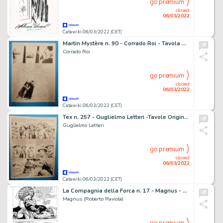
go premium
closed
06/03/2022
Catawiki 06/03/2022 (CET)
Martin Mystère n. 90 - Corrado Roi - Tavola Originale "il cuore di Christopher" - Page volante - Exemplaire unique - (1989)
Corrado Roi
go premium
closed
06/03/2022
Catawiki 06/03/2022 (CET)
Tex n. 257 - Guglielmo Letteri -Tavole Originali "La pista nel cielo" - Page volante - Exemplaire unique - (1982)
Guglielmo Letteri
go premium
closed
06/03/2022
Catawiki 06/03/2022 (CET)
La Compagnia della Forca n. 17 - Magnus - Tavola Originale "I Due Genii Siamesi" - Page volante - Exemplaire unique - (1978)
Magnus (Roberto Raviola)