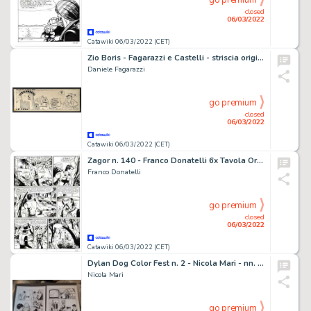
go premium
closed
06/03/2022
Catawiki 06/03/2022 (CET)
Zio Boris - Fagarazzi e Castelli - striscia originale #119 per Corriere dei Ragazzi - Page volante - Exemplaire unique - (1973)
Daniele Fagarazzi
go premium
closed
06/03/2022
Catawiki 06/03/2022 (CET)
Zagor n. 140 - Franco Donatelli 6x Tavola Originale "Pericolo biondo" - Page volante - Exemplaire unique - (1979)
Franco Donatelli
go premium
closed
06/03/2022
Catawiki 06/03/2022 (CET)
Dylan Dog Color Fest n. 2 - Nicola Mari - nn. 2 tavole originali - Il Mago degli Affari " - Page volante - (2008)
Nicola Mari
go premium