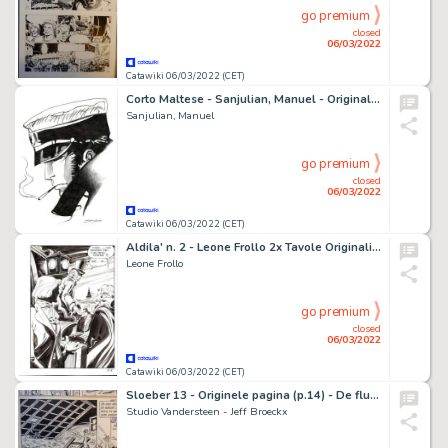
go premium
closed
06/03/2022
Catawiki 06/03/2022 (CET)
Corto Maltese - Sanjulian, Manuel - Original drawing
Sanjulian, Manuel
go premium
closed
06/03/2022
Catawiki 06/03/2022 (CET)
Aldila' n. 2 - Leone Frollo 2x Tavole Originali Full Page "la testa di Orfeo" - Page volante - Exemplaire unique - (1979)
Leone Frollo
go premium
closed
06/03/2022
Catawiki 06/03/2022 (CET)
Sloeber 13 - Originele pagina (p.14) - De fluitspeler van het veenhuis - (1986)
Studio Vandersteen - Jeff Broeckx