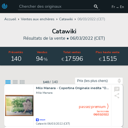
Fr → En
Accueil
Ventes aux enchères
Catawiki
06/03/2022 (CET)
Catawiki
Résultats de la vente •
06/03/2022 (CET)
Présentés
Vendus
Total ventes
Plus haute vente
140
94
17
596
1
515
.
.
%
€
€
Trier par
140
/
140
Milo Manara - Copertina Originale inedita "Opera Omnia " - cm 50x70 - Page volante - (1990)
Milo Manara
passez premium
terminée
06/03/2022
Catawiki 06/03/2022 (CET)