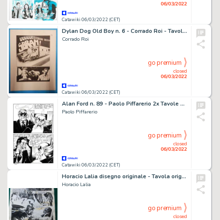
06/03/2022
Catawiki 06/03/2022 (CET)
Dylan Dog Old Boy n. 6 - Corrado Roi - Tavola Originale "Gli esorcisti" - Page volante - Exemplaire unique - (2021)
Corrado Roi
go premium
closed
06/03/2022
Catawiki 06/03/2022 (CET)
Alan Ford n. 89 - Paolo Piffarerio 2x Tavole Originali "Il Benefattore" - Page volante - Exemplaire unique - (1976)
Paolo Piffarerio
go premium
closed
06/03/2022
Catawiki 06/03/2022 (CET)
Horacio Lalia disegno originale - Tavola originale di Horacio Lalia - Page volante - Exemplaire unique - (1986/1986)
Horacio Lalia
go premium
closed