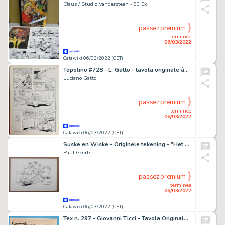
Claus / Studio Vandersteen - 90 Ex
passez premium
terminée
06/03/2022
Catawiki 06/03/2022 (CET)
Topolino #728 - L. Gatto - tavola originale â€œPaperino e la brocca rapitaâ€ pag.176 - Page volante - (1969)
Luciano Gatto
passez premium
terminée
06/03/2022
Catawiki 06/03/2022 (CET)
Suske en Wiske - Originele tekening - "Het dreigende dinges" - Page volante
Paul Geerts
passez premium
terminée
06/03/2022
Catawiki 06/03/2022 (CET)
Tex n. 297 - Giovanni Ticci - Tavola Originale "Gli Avvoltoi" - Page volante - Exemplaire unique - (1985)