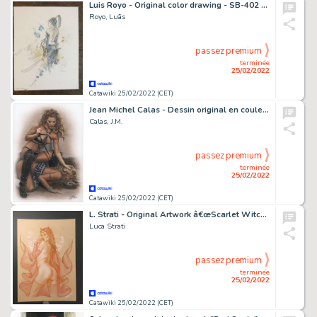
Luis Royo - Original color drawing - SB-402 - Size: 23 x 27 cm.
Royo, Luã­s
passez premium
terminée
25/02/2022
Catawiki 25/02/2022 (CET)
Jean Michel Calas - Dessin original en couleur - La chienne - Format: 29,7 x 42 cm. - (2022)
Calas, J.M.
passez premium
terminée
25/02/2022
Catawiki 25/02/2022 (CET)
L. Strati - Original Artwork â€œScarlet Witchâ€ - Exemplaire unique (2022)
Luca Strati
passez premium
terminée
25/02/2022
Catawiki 25/02/2022 (CET)