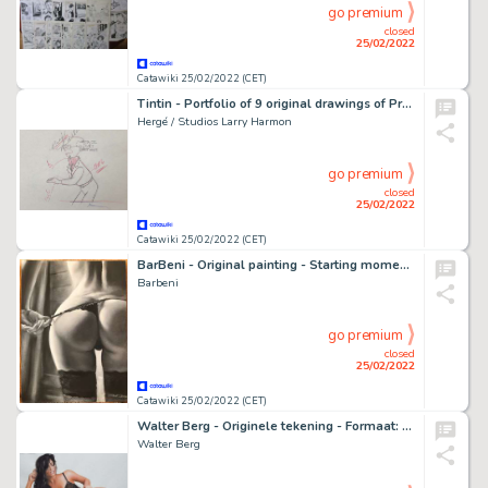
go premium
closed
25/02/2022
Catawiki 25/02/2022 (CET)
Tintin - Portfolio of 9 original drawings of Professeur Tournesol - On a marché sur la lune - (1960's)
Hergé / Studios Larry Harmon
go premium
closed
25/02/2022
Catawiki 25/02/2022 (CET)
BarBeni - Original painting - Starting moment -ll- Size: 30 x 40 cm.
Barbeni
go premium
closed
25/02/2022
Catawiki 25/02/2022 (CET)
Walter Berg - Originele tekening - Formaat: 58 x 42 cm.
Walter Berg