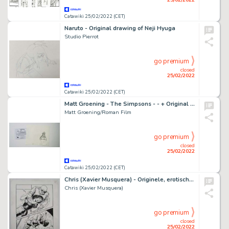
Catawiki 25/02/2022 (CET)
Naruto - Original drawing of Neji Hyuga
Studio Pierrot
go premium
closed
25/02/2022
Catawiki 25/02/2022 (CET)
Matt Groening - The Simpsons - - + Original Animation Production Drawing + - Exemplaire unique - (1989/2021)
Matt Groening/Roman Film
go premium
closed
25/02/2022
Catawiki 25/02/2022 (CET)
Chris (Xavier Musquera) - Originele, erotische pagina - Formaat: 18 x 24 cm.
Chris (Xavier Musquera)
go premium
closed
25/02/2022