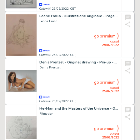
Catawiki 25/02/2022 (CET)
Leone Frollo - illustrazione originale - Page volante - (2010)
Leone Frollo
go premium
closed
25/02/2022
Catawiki 25/02/2022 (CET)
Denis Prenzel - Original drawing - Pin-up - Mia - Size: 29,7 x 42 cm. - (2021)
Denis Prenzel
go premium
closed
25/02/2022
Catawiki 25/02/2022 (CET)
He-Man and the Masters of the Universe - Original animation drawing of He-Man (1983)
Filmation
go premium
closed
25/02/2022