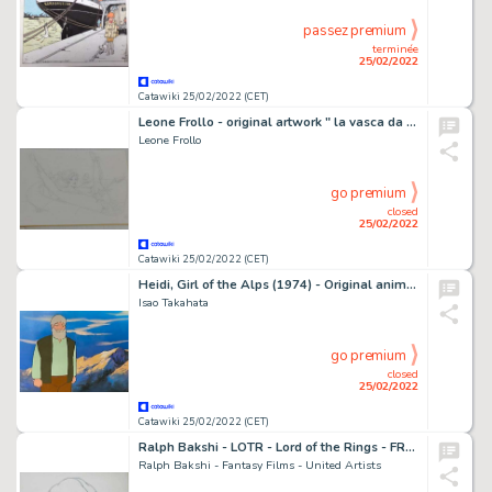
passez premium
terminée
25/02/2022
Catawiki 25/02/2022 (CET)
Leone Frollo - original artwork " la vasca da bagno' " firmata - Page volante - Exemplaire unique
Leone Frollo
go premium
closed
25/02/2022
Catawiki 25/02/2022 (CET)
Heidi, Girl of the Alps (1974) - Original animation cel of Alm-Ohi
Isao Takahata
go premium
closed
25/02/2022
Catawiki 25/02/2022 (CET)
Ralph Bakshi - LOTR - Lord of the Rings - FRODO + Original Animation Production Drawing + - Exemplaire unique (1978)
Ralph Bakshi - Fantasy Films - United Artists