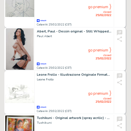
go premium
closed
25/02/2022
Catawiki 25/02/2022 (CET)
Abert, Paul - Dessin original - Still Whipped - Format: 20 x 30 cm. - (2015)
Paul Abert
go premium
closed
25/02/2022
Catawiki 25/02/2022 (CET)
Leone Frollo - Illustrazione Originale Firmata "Lucifera" - Page volante - Exemplaire unique - (2013)
Leone Frollo
go premium
closed
25/02/2022
Catawiki 25/02/2022 (CET)
Tushikuni - Original artwork (spray acrilic) - Asian slave of love - Format: 30 x 40 cm. - (2022)
Tushikuni