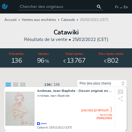
Fr → En
Accueil
Ventes aux enchères
Catawiki
25/02/2022 (CET)
Catawiki
Résultats de la vente •
25/02/2022 (CET)
Présentés
Vendus
Total ventes
Plus haute vente
136
96
13
767
802
.
%
€
€
Trier par
136
/
136
Andreae, Jean-Baptiste - Dessin original en couleur - Manie Ganza - Format: 22 x 28 cm.
Andreae, Jean-Baptiste
passez premium
terminée
25/02/2022
Catawiki 25/02/2022 (CET)