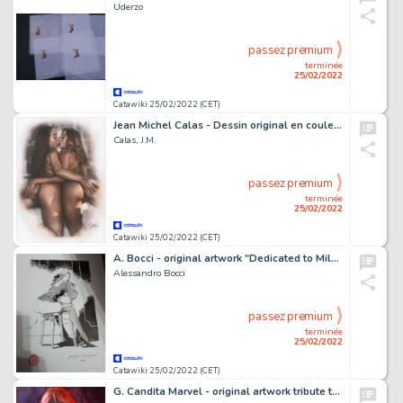
Uderzo
passez premium
terminée
25/02/2022
Catawiki 25/02/2022 (CET)
Jean Michel Calas - Dessin original en couleur - Âmes sÅ“urs - Format: 29,7 x 42 cm. - (2022)
Calas, J.M.
passez premium
terminée
25/02/2022
Catawiki 25/02/2022 (CET)
A. Bocci - original artwork "Dedicated to Milo Manara" - Page volante - Exemplaire unique
Alessandro Bocci
passez premium
terminée
25/02/2022
Catawiki 25/02/2022 (CET)
G. Candita Marvel - original artwork tribute to" Black Widow " - Page volante - Exemplaire unique (2022)