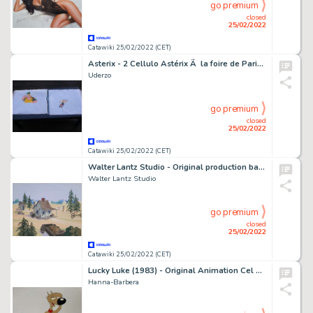
go premium
closed
25/02/2022
Catawiki 25/02/2022 (CET)
Asterix - 2 Cellulo Astérix Ã la foire de Paris Studio Idéfix Année 70' - Page volante - Exemplaire unique - (1970/1970)
Uderzo
go premium
closed
25/02/2022
Catawiki 25/02/2022 (CET)
Walter Lantz Studio - Original production background - Woody Woodpecker - 'Feudin, Fightin-n-Fussin' - (1968)
Walter Lantz Studio
go premium
closed
25/02/2022
Catawiki 25/02/2022 (CET)
Lucky Luke (1983) - Original Animation Cel of Rantanplan
Hanna-Barbera