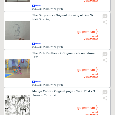
25/02/2022
Catawiki 25/02/2022 (CET)
The Simpsons - Original drawing of Lisa Simpson
Matt Groening
go premium
closed
25/02/2022
Catawiki 25/02/2022 (CET)
The Pink Panther - 2 Original cels and drawings + original master painted background of The Pink Panther
1970
go premium
closed
25/02/2022
Catawiki 25/02/2022 (CET)
Manga Cobra - Original page - Size: 25,4 x 36 cm. - (1992)
Susumu Tsutsumi
go premium
closed
25/02/2022