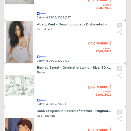
go premium
closed
25/02/2022
Catawiki 25/02/2022 (CET)
Abert, Paul - Dessin original - Disheveled - Format: 20 x 30 cm. - (2018)
Paul Abert
go premium
closed
25/02/2022
Catawiki 25/02/2022 (CET)
Bernat, Serrat - Original drawing - Size: 30 x 21 cm.
Bernat
go premium
closed
25/02/2022
Catawiki 25/02/2022 (CET)
3000 Leagues in Search of Mother - Original animation cels and drawings of Marco, complete set
Isao Takahata
go premium