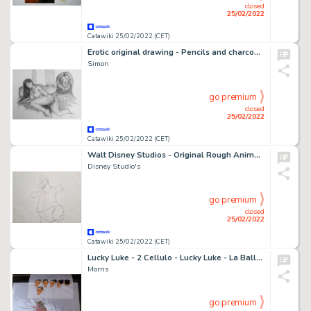
closed
25/02/2022
Catawiki 25/02/2022 (CET)
Erotic original drawing - Pencils and charcoal on paper - Size: 38 x 29 cm. - Exemplaire unique
Simon
go premium
closed
25/02/2022
Catawiki 25/02/2022 (CET)
Walt Disney Studios - Original Rough Animation Drawing - "Fisherman Bear" - Bedknobs and Broomsticks - (1971)
Disney Studio's
go premium
closed
25/02/2022
Catawiki 25/02/2022 (CET)
Lucky Luke - 2 Cellulo - Lucky Luke - La Ballade des Dalton - (1978)
Morris
go premium