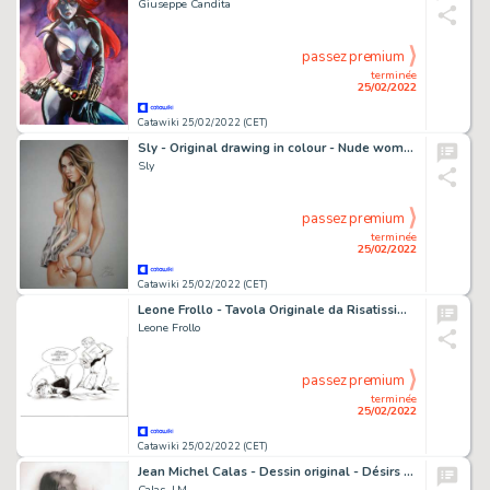
Giuseppe Candita
passez premium
terminée
25/02/2022
Catawiki 25/02/2022 (CET)
Sly - Original drawing in colour - Nude woman - Size: 31 x 42 cm. - (2022)
Sly
passez premium
terminée
25/02/2022
Catawiki 25/02/2022 (CET)
Leone Frollo - Tavola Originale da Risatissime - Page volante - Exemplaire unique - (1984/1989)
Leone Frollo
passez premium
terminée
25/02/2022
Catawiki 25/02/2022 (CET)
Jean Michel Calas - Dessin original - Désirs charnels - Format: 29,7 x 42 cm. - (2022)
Calas, J.M.