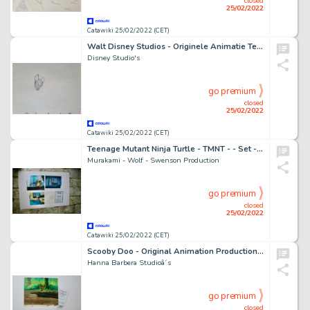
closed
25/02/2022
Catawiki 25/02/2022 (CET)
Walt Disney Studios - Originele Animatie Tekening - Bambi - (1942)
Disney Studio's
go premium
closed
25/02/2022
Catawiki 25/02/2022 (CET)
Teenage Mutant Ninja Turtle - TMNT - - Set - Bundle - 3 x Original Production Cels + 1 x Drawing + Certificate - Exemplaire unique - (1987/1996)
Murakami - Wolf - Swenson Production
go premium
closed
25/02/2022
Catawiki 25/02/2022 (CET)
Scooby Doo - Original Animation Production Cel + Certifikat of Authenticity - Exemplaire unique - (1972/1977)
Hanna Barbera Studioâ´s
go premium
closed