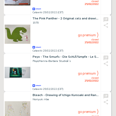
closed
25/02/2022
Catawiki 25/02/2022 (CET)
The Pink Panther - 2 Original cels and drawings of The Pink Panther
1970
go premium
closed
25/02/2022
Catawiki 25/02/2022 (CET)
Peyo - The Smurfs - Die SchlÃ¼mpfe - Le Schtroumpf - - + Original Animation Production Cel + Certifikat of Authenticity - Exemplaire unique - (1981/1989)
Peyo/Hanna-Barbera Studioâ´s
go premium
closed
25/02/2022
Catawiki 25/02/2022 (CET)
Bleach - Drawing of Ichigo Kurosaki and Rangiku Matsumoto (group of 3)
Noriyuki Abe
go premium