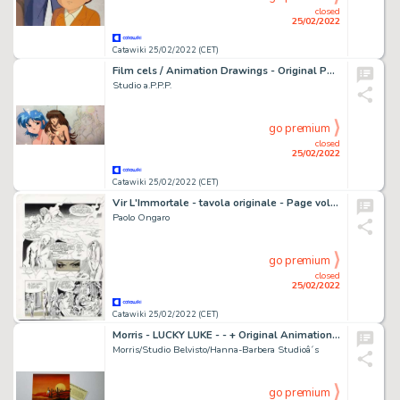
closed
25/02/2022
Catawiki 25/02/2022 (CET)
Film cels / Animation Drawings - Original Painted / Drawn Hentai / Anime "Cream Lemon" Art! - (1984/1987)
Studio a.P.P.P.
go premium
closed
25/02/2022
Catawiki 25/02/2022 (CET)
Vir L'Immortale - tavola originale - Page volante - Exemplaire unique - (1978)
Paolo Ongaro
go premium
closed
25/02/2022
Catawiki 25/02/2022 (CET)
Morris - LUCKY LUKE - - + Original Animation Production Cel + Certifikat of Authenticity - Exemplaire unique - (1984)
Morris/Studio Belvisto/Hanna-Barbera Studioâ´s
go premium