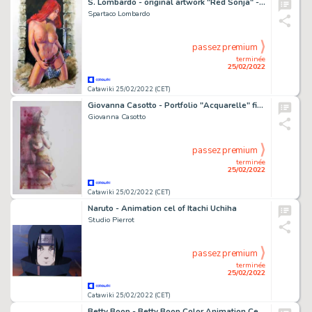
S. Lombardo - original artwork "Red Sonja" - Page volante - Exemplaire unique - (2022)
Spartaco Lombardo
passez premium
terminée
25/02/2022
Catawiki 25/02/2022 (CET)
Giovanna Casotto - Portfolio "Acquarelle" firmato, con acquarello originale - EO - (2021)
Giovanna Casotto
passez premium
terminée
25/02/2022
Catawiki 25/02/2022 (CET)
Naruto - Animation cel of Itachi Uchiha
Studio Pierrot
passez premium
terminée
25/02/2022
Catawiki 25/02/2022 (CET)
Betty Boop - Betty Boop Color Animation Cel Original Art - framed and certified