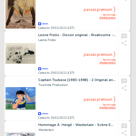
passez premium
terminée
25/02/2022
Catawiki 25/02/2022 (CET)
Leone Frollo - Dessin original - Risatissime - Format: 23 x 16 cm. - (1984)
Leone Frollo
passez premium
terminée
25/02/2022
Catawiki 25/02/2022 (CET)
Captain Tsubasa (1983-1986) - 2 Original animation cels and drawings
Tsuchida Production
passez premium
terminée
25/02/2022
Catawiki 25/02/2022 (CET)
Hommage Ã Hergé - Wasterlain - Scène Emblématique Â«Â Le Crabe aux Pinces d'OrÂ Â»
Wasterlain