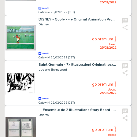
25/02/2022
Catawiki 25/02/2022 (CET)
DISNEY - Goofy - - + Original Animation Production Cel + - Exemplaire unique - (1970/1980)
Disney
go premium
closed
25/02/2022
Catawiki 25/02/2022 (CET)
Saint Germain - 7x Illustrazioni Originali sexy - Page volante - Exemplaire unique - (1990/2010)
Luciano Bernasconi
go premium
closed
25/02/2022
Catawiki 25/02/2022 (CET)
. - Ensemble de 2 Illustrations Story Board - réalisées par Uderzo, dont OBELIX.
Uderzo
go premium
closed