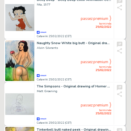
Nta, 1977
passez premium
terminée
25/02/2022
Catawiki 25/02/2022 (CET)
Naughty Snow White big butt - Original drawing in colour by Alvin Silvrants
Alvin Silvrants
passez premium
terminée
25/02/2022
Catawiki 25/02/2022 (CET)
The Simpsons - Original drawing of Homer Simpson, 'Father of 3, proud of 2'
Matt Groening
passez premium
terminée
25/02/2022
Catawiki 25/02/2022 (CET)
Tinkerbell butt naked peek - Original drawing in colour by Alvin Silvrants