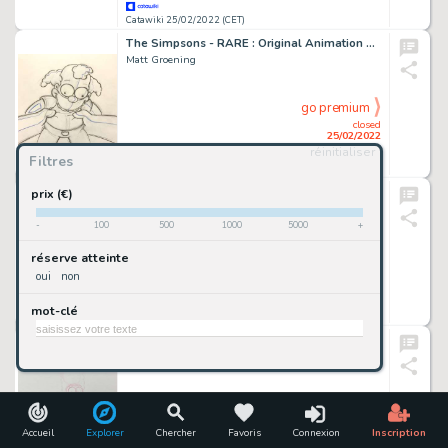
Catawiki 25/02/2022 (CET)
The Simpsons - RARE : Original Animation Drawing of Killer Krusty Doll EP14/SEASON15 DELETED SCENE
Matt Groening
go premium
closed
25/02/2022
réinitialiser
Filtres
Catawiki 25/02/2022 (CET)
Tintin - Original animation production drawing - Explorers on the moon - EO - (1959)
prix (€)
Hergé
-
100
500
1000
5000
+
go premium
réserve atteinte
closed
oui
non
25/02/2022
mot-clé
Catawiki 25/02/2022 (CET)
The Simpsons - Original drawing of Marge Simpson
Matt Groening
go premium
closed
25/02/2022
Accueil
Explorer
Chercher
Favoris
Connexion
Inscription