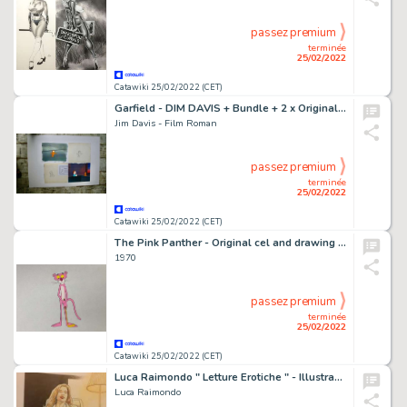
passez premium
terminée
25/02/2022
Catawiki 25/02/2022 (CET)
Garfield - DIM DAVIS + Bundle + 2 x Original Animation Cels + 2 x Drawing + Certifikat of Authenticity - Exemplaire unique - (1988/1994)
Jim Davis - Film Roman
passez premium
terminée
25/02/2022
Catawiki 25/02/2022 (CET)
The Pink Panther - Original cel and drawing of The Pink Panther playing golf
1970
passez premium
terminée
25/02/2022
Catawiki 25/02/2022 (CET)
Luca Raimondo " Letture Erotiche " - Illustrazione originale firmata - Page volante - Exemplaire unique - (2022)
Luca Raimondo