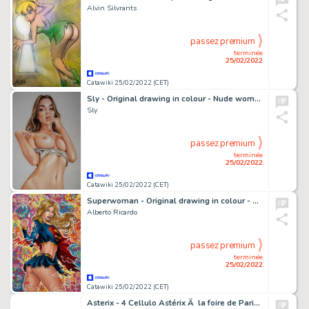
Alvin Silvrants
passez premium
terminée
25/02/2022
Catawiki 25/02/2022 (CET)
Sly - Original drawing in colour - Nude woman - Size: 31 x 42 cm. - (2022)
Sly
passez premium
terminée
25/02/2022
Catawiki 25/02/2022 (CET)
Superwoman - Original drawing in colour - Size: 50 x 70 cm - (2021)
Alberto Ricardo
passez premium
terminée
25/02/2022
Catawiki 25/02/2022 (CET)
Asterix - 4 Cellulo Astérix Ã la foire de Paris Studio Idéfix Année 70' - Page volante - Exemplaire unique - (1970/1970)