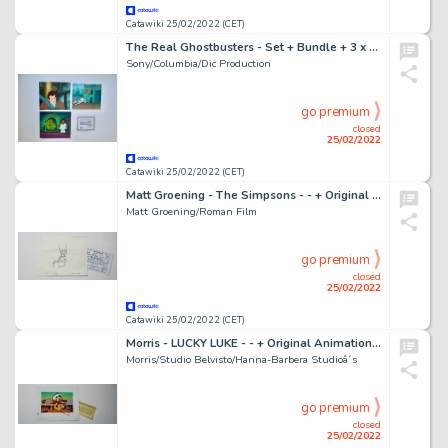
Catawiki 25/02/2022 (CET)
The Real Ghostbusters - Set + Bundle + 3 x Original Production Cels + Certifikat of Authenticity - Exemplaire unique - (1986/1991)
Sony/Columbia/Dic Production
go premium
closed
25/02/2022
Catawiki 25/02/2022 (CET)
Matt Groening - The Simpsons - - + Original Animation Production Drawing + - Exemplaire unique - (1989/2021)
Matt Groening/Roman Film
go premium
closed
25/02/2022
Catawiki 25/02/2022 (CET)
Morris - LUCKY LUKE - - + Original Animation Production Cel + Certifikat of Authenticity - Exemplaire unique - (1984)
Morris/Studio Belvisto/Hanna-Barbera Studioâ´s
go premium
closed
25/02/2022