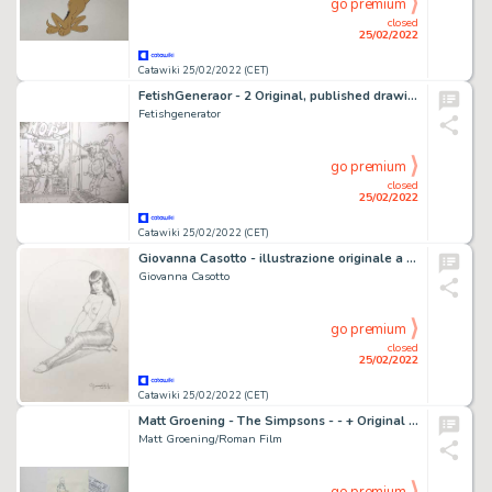
go premium
closed
25/02/2022
Catawiki 25/02/2022 (CET)
FetishGeneraor - 2 Original, published drawings - Bondage - Formaat (2x): 29 x 21 cm. - (2000)
Fetishgenerator
go premium
closed
25/02/2022
Catawiki 25/02/2022 (CET)
Giovanna Casotto - illustrazione originale a matita â€œDonna Panteraâ€ - 25x35 - firmata - Page volante (2021)
Giovanna Casotto
go premium
closed
25/02/2022
Catawiki 25/02/2022 (CET)
Matt Groening - The Simpsons - - + Original Animation Production Drawing + - Exemplaire unique - (1989/2021)
Matt Groening/Roman Film