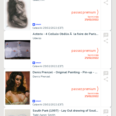
passez premium
terminée
25/02/2022
Catawiki 25/02/2022 (CET)
Asterix - 4 Cellulo Obélix Ã la foire de Paris Studio Idéfix Année 70' - Page volante - Exemplaire unique - (1970/1970)
Uderzo
passez premium
terminée
25/02/2022
Catawiki 25/02/2022 (CET)
Denis Prenzel - Original Painting - Pin-up - Leone- Size: 30 x 40 cm. - (2022)
Denis Prenzel
passez premium
terminée
25/02/2022
Catawiki 25/02/2022 (CET)
South Park (1997) - Lay Out drawing of South Park, made by Todd Aaron Smith (certificated)
Todd Aaron Smith