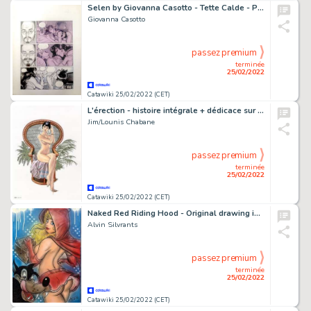
Selen by Giovanna Casotto - Tette Calde - Page volante - EO
Giovanna Casotto
passez premium
terminée
25/02/2022
Catawiki 25/02/2022 (CET)
L'érection - histoire intégrale + dédicace sur feuille volante de Lounis Chabane - Cartonné
Jim/Lounis Chabane
passez premium
terminée
25/02/2022
Catawiki 25/02/2022 (CET)
Naked Red Riding Hood - Original drawing in colour by Alvin Silvrants
Alvin Silvrants
passez premium
terminée
25/02/2022
Catawiki 25/02/2022 (CET)