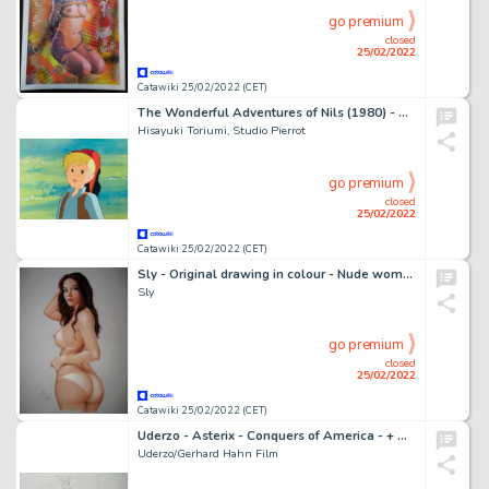
go premium
closed
25/02/2022
Catawiki 25/02/2022 (CET)
The Wonderful Adventures of Nils (1980) - Original Animation Cel of Nils Holgersson, with printed background
Hisayuki Toriumi, Studio Pierrot
go premium
closed
25/02/2022
Catawiki 25/02/2022 (CET)
Sly - Original drawing in colour - Nude woman - Size: 31 x 42 cm. - (2022)
Sly
go premium
closed
25/02/2022
Catawiki 25/02/2022 (CET)
Uderzo - Asterix - Conquers of America - + Original Animation Production Drawing + - Exemplaire unique (1994)
Uderzo/Gerhard Hahn Film