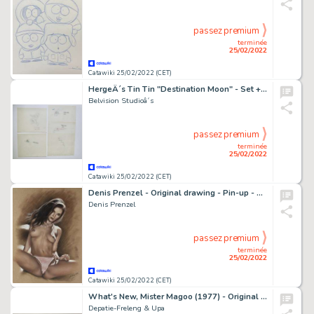
passez premium
terminée
25/02/2022
Catawiki 25/02/2022 (CET)
HergeÂ´s Tin Tin "Destination Moon" - Set + Bundle + 5 x Original Animation Production Drawing - Exemplaire unique - (1957/1957)
Belvision Studioâ´s
passez premium
terminée
25/02/2022
Catawiki 25/02/2022 (CET)
Denis Prenzel - Original drawing - Pin-up - Tina - Size: 30 x 40 cm. - (2022)
Denis Prenzel
passez premium
terminée
25/02/2022
Catawiki 25/02/2022 (CET)
What's New, Mister Magoo (1977) - Original Animation Cel of Mr. Magoo, signed by Friz Freleng
Depatie-Freleng & Upa