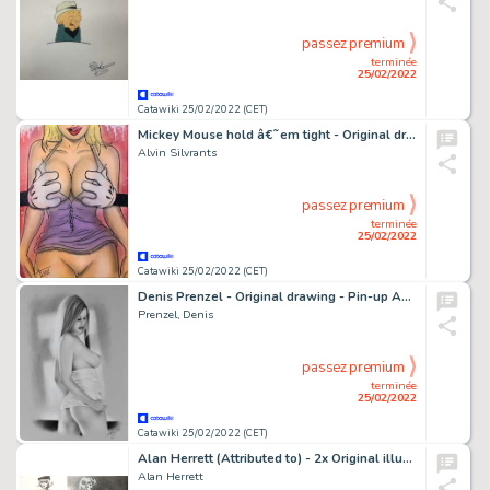
passez premium
terminée
25/02/2022
Catawiki 25/02/2022 (CET)
Mickey Mouse hold â€˜em tight - Original drawing in colour by Alvin Silvrants
Alvin Silvrants
passez premium
terminée
25/02/2022
Catawiki 25/02/2022 (CET)
Denis Prenzel - Original drawing - Pin-up Anja- Size: 29,7 x 42 cm. - (2022)
Prenzel, Denis
passez premium
terminée
25/02/2022
Catawiki 25/02/2022 (CET)
Alan Herrett (Attributed to) - 2x Original illustration - Jolly Hockey Sticks + Dangerous Curves - Size (2x): app. 28 x 40 cm. - (1988/1989)
Alan Herrett