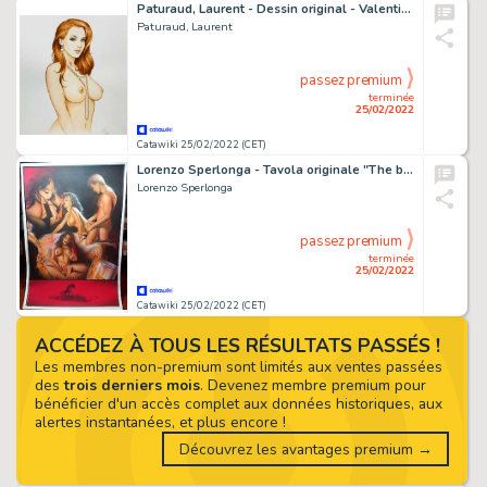
Paturaud, Laurent - Dessin original - Valentine - Format: 23 x 31 cm.
Paturaud, Laurent
passez premium
terminée
25/02/2022
Catawiki 25/02/2022 (CET)
Lorenzo Sperlonga - Tavola originale "The bitch" - Page volante - (2005)
Lorenzo Sperlonga
passez premium
terminée
25/02/2022
Catawiki 25/02/2022 (CET)
ACCÉDEZ À TOUS LES RÉSULTATS PASSÉS !
Les membres non-premium sont limités aux ventes passées
des
trois derniers mois
. Devenez membre premium pour
bénéficier d'un accès complet aux données historiques, aux
alertes instantanées, et plus encore !
Découvrez les avantages premium →