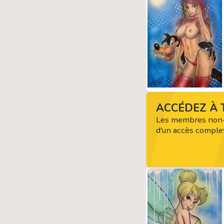
ACCÉDEZ À T
Les membres non-
d'un accès complet