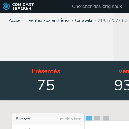
COMiC
ART
TRACKER
Accueil
Ventes aux enchères
Catawiki
21/01/2022 (CE
Présentés
Ven
75
9
Filtres
réinitialiser