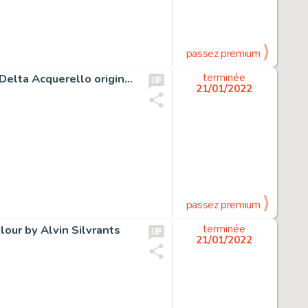
passez premium
Druuna, Delta, Charlie - Paolo Eleuteri Serpieri: Druuna - Delta Acquerello originale (1990) pagina 9 - Page volante - (1990)
terminée
21/01/2022
passez premium
lour by Alvin Silvrants
terminée
21/01/2022