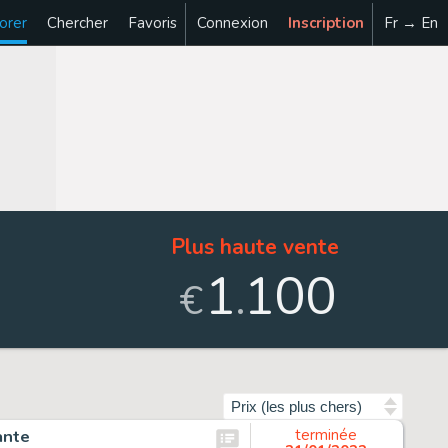
orer
Chercher
Favoris
Connexion
Inscription
Fr → En
Plus haute vente
1
100
.
€
Trier par
ante
terminée