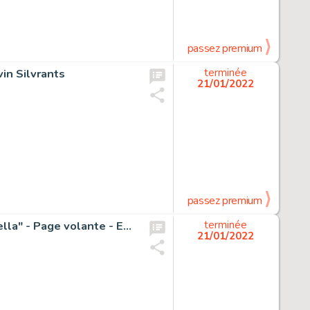
passez premium
in Silvrants
terminée
21/01/2022
passez premium
Maghella n. 91 - Dino Leonetti - Tavola Originale "Satanella" - Page volante - Exemplaire unique - (1977)
terminée
21/01/2022