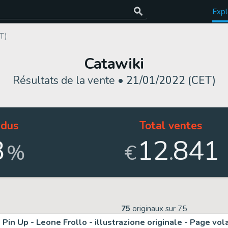
Expl
T)
Catawiki
Résultats de la vente •
21/01/2022 (CET)
dus
Total ventes
3
12
841
.
%
€
75
originaux sur
75
Pin Up - Leone Frollo - illustrazione originale - Page vol