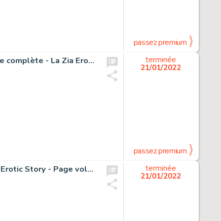
passez premium
Attualita nera extra 52 - 90 Planches Originales - Histoire complète - La Zia Erotica - Page volante - EO - (1985)
terminée
21/01/2022
passez premium
Luce Rossa #24 - 104 Original pages by Bernasconi- Full Erotic Story - Page volante - (1983)
terminée
21/01/2022