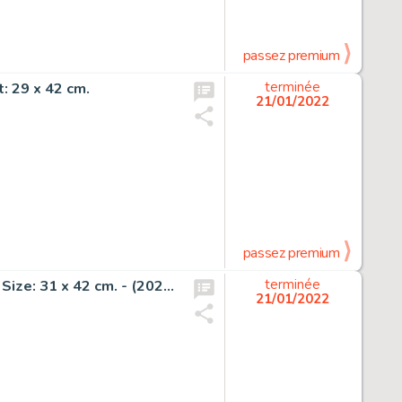
passez premium
t: 29 x 42 cm.
terminée
21/01/2022
passez premium
Sly - Original drawing in colour - (almost) Nude woman - Size: 31 x 42 cm. - (2021)
terminée
21/01/2022