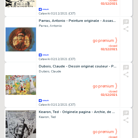
closed
02/12/2021
Catawiki 02/12/2021 (CET)
Parras, Antonio - Peinture originale - Assassinat au sommet - (1969)
Parras, Antonio
go premium
closed
02/12/2021
Catawiki 02/12/2021 (CET)
Dubois, Claude - Dessin original couleur - Perlin Pinpin et les insectes
Dubois, Claude
go premium
closed
02/12/2021
Catawiki 02/12/2021 (CET)
Kearon, Ted - Originele pagina - Archie, de man van Staal - Robot Archie and the Last World - (1973)
Kearon, Ted
go premium
closed