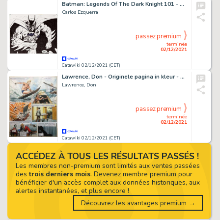
Batman: Legends Of The Dark Knight 101 - Original Artwork by Carlos Ezquerra - (1989)
Carlos Ezquerra
passez premium
terminée
02/12/2021
Catawiki 02/12/2021 (CET)
Lawrence, Don - Originele pagina in kleur - Trigië - The Gambler / De genezende gokker - (1975)
Lawrence, Don
passez premium
terminée
02/12/2021
Catawiki 02/12/2021 (CET)
ACCÉDEZ À TOUS LES RÉSULTATS PASSÉS !
Les membres non-premium sont limités aux ventes passées
des
trois derniers mois
. Devenez membre premium pour
bénéficier d'un accès complet aux données historiques, aux
alertes instantanées, et plus encore !
Découvrez les avantages premium →