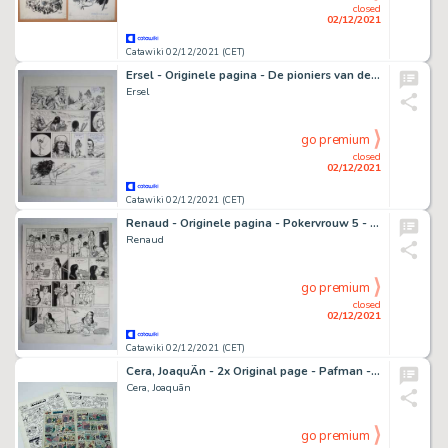
closed
02/12/2021
Catawiki 02/12/2021 (CET)
Ersel - Originele pagina - De pioniers van de nieuwe wereld
Ersel
go premium
closed
02/12/2021
Catawiki 02/12/2021 (CET)
Renaud - Originele pagina - Pokervrouw 5 - De vervloeking - (1986)
Renaud
go premium
closed
02/12/2021
Catawiki 02/12/2021 (CET)
Cera, JoaquÃ­n - 2x Original page - Pafman - Robo de Tragaperras - (1987)
Cera, Joaquã­n
go premium