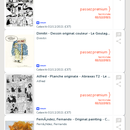
passez premium
terminée
02/12/2021
Catawiki 02/12/2021 (CET)
Dimitri - Dessin original couleur - Le Goulag T11 - Exocet nous voilÃ ! - Page titre - (1991)
Dimitri
passez premium
terminée
02/12/2021
Catawiki 02/12/2021 (CET)
Alfred - Planche originale - Abraxas T2 - Le Rideau gris - (2001)
Alfred
passez premium
terminée
02/12/2021
Catawiki 02/12/2021 (CET)
FernÃ¡ndez, Fernando - Original painting - Cover - Romance - (1975/1980)
Fernã¡Ndez, Fernando