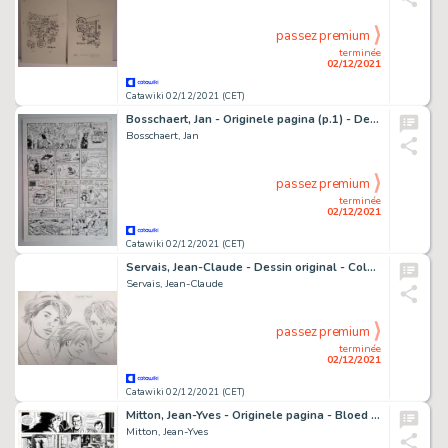
passez premium
terminée
02/12/2021
Catawiki 02/12/2021 (CET)
Bosschaert, Jan - Originele pagina (p.1) - De geverniste vernepelingskes - Gag met Phaedra Hoste
Bosschaert, Jan
passez premium
terminée
02/12/2021
Catawiki 02/12/2021 (CET)
Servais, Jean-Claude - Dessin original - Colette 20 ans
Servais, Jean-Claude
passez premium
terminée
02/12/2021
Catawiki 02/12/2021 (CET)
Mitton, Jean-Yves - Originele pagina - Bloed en Stilte 5 - De zeven pijlers - (1991)
Mitton, Jean-Yves