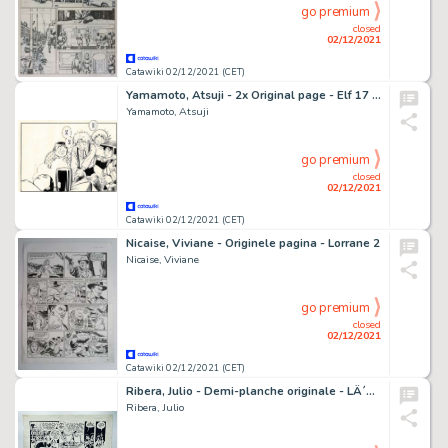
go premium
closed
02/12/2021
Catawiki 02/12/2021 (CET)
Yamamoto, Atsuji - 2x Original page - Elf 17 - (1987)
Yamamoto, Atsuji
go premium
closed
02/12/2021
Catawiki 02/12/2021 (CET)
Nicaise, Viviane - Originele pagina - Lorrane 2
Nicaise, Viviane
go premium
closed
02/12/2021
Catawiki 02/12/2021 (CET)
Ribera, Julio - Demi-planche originale - LÂ´Adaptation - (1971)
Ribera, Julio