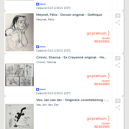
Catawiki 02/12/2021 (CET)
Meynet, Félix - Dessin original - Gothique
Meynet, Félix
go premium
closed
02/12/2021
Catawiki 02/12/2021 (CET)
Cirovic, Slavisa - 5x Crayonné original - Hommage Ã Franquin
Cirovic, Slavisa
go premium
closed
02/12/2021
Catawiki 02/12/2021 (CET)
Voo, Jan van der - Originele covertekening - Sjors 38 - (1970)
Voo, Jan Van Der
go premium
closed
02/12/2021