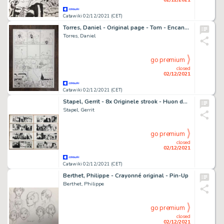
Catawiki 02/12/2021 (CET)
Torres, Daniel - Original page - Tom - Encantador de serpientes - (2000's)
Torres, Daniel
go premium
closed
02/12/2021
Catawiki 02/12/2021 (CET)
Stapel, Gerrit - 8x Originele strook - Huon de Neveling - V12 (4x) en V13 (4x) - (1969)
Stapel, Gerrit
go premium
closed
02/12/2021
Catawiki 02/12/2021 (CET)
Berthet, Philippe - Crayonné original - Pin-Up
Berthet, Philippe
go premium
closed
02/12/2021