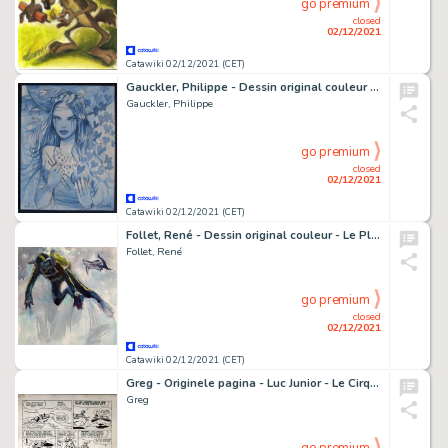
go premium
closed
02/12/2021
Catawiki 02/12/2021 (CET)
Gauckler, Philippe - Dessin original couleur - Kebek - Adamante - (2021)
Gauckler, Philippe
go premium
closed
02/12/2021
Catawiki 02/12/2021 (CET)
Follet, René - Dessin original couleur - Le Plongeur au requin - (2013)
Follet, René
go premium
closed
02/12/2021
Catawiki 02/12/2021 (CET)
Greg - Originele pagina - Luc Junior - Le Cirque - (1959/1961)
Greg