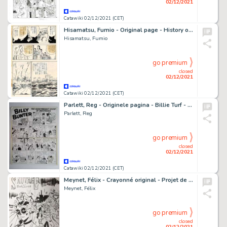
02/12/2021
Catawiki 02/12/2021 (CET)
Hisamatsu, Fumio - Original page - History of Japan - Oda Nobunaga, the great unifier - (1967)
Hisamatsu, Fumio
go premium
closed
02/12/2021
Catawiki 02/12/2021 (CET)
Parlett, Reg - Originele pagina - Billie Turf - (1968)
Parlett, Reg
go premium
closed
02/12/2021
Catawiki 02/12/2021 (CET)
Meynet, Félix - Crayonné original - Projet de couverture- Sauvage T5 - Black Cavalera
Meynet, Félix
go premium
closed
02/12/2021