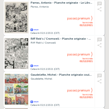
Parras, Antonio - Planche originale - Le Lièvre de Mars T1 - (1993)
Parras, Antonio
passez premium
terminée
02/12/2021
Catawiki 02/12/2021 (CET)
Riff Reb's / Cromwell - Planche originale - Aaargl ! - (1987)
Riff Reb's / Cromwell
passez premium
terminée
02/12/2021
Catawiki 02/12/2021 (CET)
Gaudelette, Michel - Planche originale couleur - Fluide Glacial - Jeux de balles - (1997)
Gaudelette, Michel
passez premium
terminée
02/12/2021
Catawiki 02/12/2021 (CET)