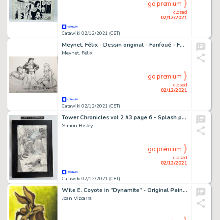
go premium
closed
02/12/2021
Catawiki 02/12/2021 (CET)
Meynet, Félix - Dessin original - Fanfoué - Fondue franco-suisse
Meynet, Félix
go premium
closed
02/12/2021
Catawiki 02/12/2021 (CET)
Tower Chronicles vol 2 #3 page 6 - Splash page!! - Original art by Simon Bisley - Page volante - Exemplaire unique - (2014)
Simon Bisley
go premium
closed
02/12/2021
Catawiki 02/12/2021 (CET)
Wile E. Coyote in "Dynamite" - Original Painting - Joan Vizcarra - Acrylic Artwork
Joan Vizcarra