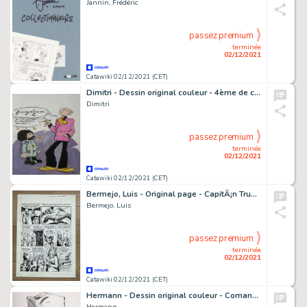
Jannin, Frédéric
passez premium
terminée
02/12/2021
Catawiki 02/12/2021 (CET)
Dimitri - Dessin original couleur - 4ème de couverture - Le Goulag T17 - The Gurious Caleçon - (2006)
Dimitri
passez premium
terminée
02/12/2021
Catawiki 02/12/2021 (CET)
Bermejo, Luis - Original page - CapitÃ¡n Trueno - (1987)
Bermejo, Luis
passez premium
terminée
02/12/2021
Catawiki 02/12/2021 (CET)
Hermann - Dessin original couleur - Comanche - Red Dust
Hermann