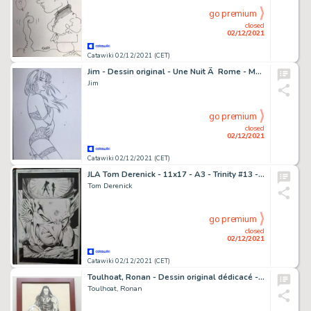
go premium
closed
02/12/2021
Catawiki 02/12/2021 (CET)
Jim - Dessin original - Une Nuit Ã Rome - Marie
Jim
go premium
closed
02/12/2021
Catawiki 02/12/2021 (CET)
JLA Tom Derenick - 11x17 - A3 - Trinity #13 - Exemplaire unique - (2008)
Tom Derenick
go premium
closed
02/12/2021
Catawiki 02/12/2021 (CET)
Toulhoat, Ronan - Dessin original dédicacé - Conan le Cimmérien - (2021)
Toulhoat, Ronan