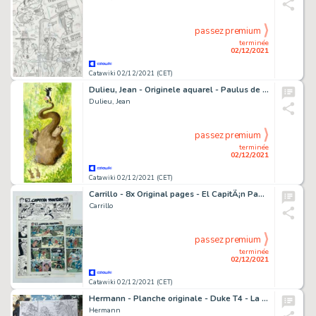
passez premium
terminée
02/12/2021
Catawiki 02/12/2021 (CET)
Dulieu, Jean - Originele aquarel - Paulus de boskabouter - "Professor Punt met Kareltje" - gepubliceerd in EVA - (1963)
Dulieu, Jean
passez premium
terminée
02/12/2021
Catawiki 02/12/2021 (CET)
Carrillo - 8x Original pages - El CapitÃ¡n Pantera - La Escapada - (1987)
Carrillo
passez premium
terminée
02/12/2021
Catawiki 02/12/2021 (CET)
Hermann - Planche originale - Duke T4 - La Dernière fois que j'ai prié - (2020)
Hermann