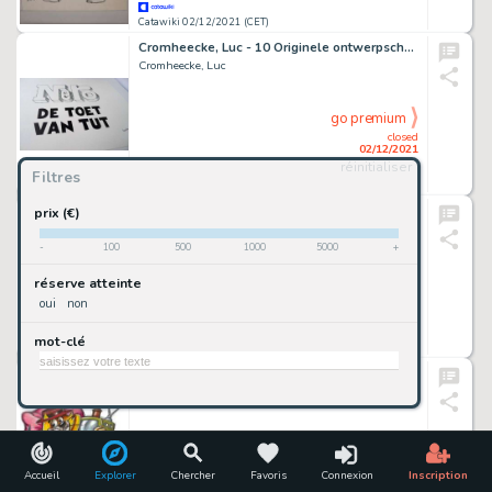
Catawiki 02/12/2021 (CET)
Cromheecke, Luc - 10 Originele ontwerpschetsen + originele lettering titel - Nero - De Toet van Tut - (2020)
Cromheecke, Luc
go premium
closed
02/12/2021
réinitialiser
Filtres
Catawiki 02/12/2021 (CET)
Walthéry, François - Dessin original couleur - Natacha Ã la mer - (2021)
prix (€)
Walthéry, François
-
100
500
1000
5000
+
go premium
réserve atteinte
closed
oui
non
02/12/2021
mot-clé
Catawiki 02/12/2021 (CET)
Top Cat's Home - Original Drawing - Joan Vizcarra - Pencil Art
Joan Vizcarra
go premium
closed
02/12/2021
Accueil
Explorer
Chercher
Favoris
Connexion
Inscription