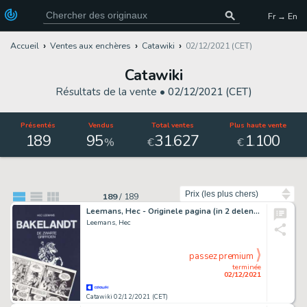
Fr → En
Accueil
Ventes aux enchères
Catawiki
02/12/2021 (CET)
Catawiki
Résultats de la vente •
02/12/2021 (CET)
Présentés
Vendus
Total ventes
Plus haute vente
189
95
31
627
1
100
.
.
%
€
€
Trier par
189
/
189
Leemans, Hec - Originele pagina (in 2 delen) + Album (oplage: 44 ex.) - Bakelandt - De zwarte griffioen (1983)
Leemans, Hec
passez premium
terminée
02/12/2021
Catawiki 02/12/2021 (CET)