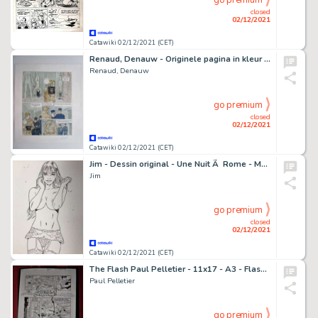
go premium
closed
02/12/2021
Catawiki 02/12/2021 (CET)
Renaud, Denauw - Originele pagina in kleur - Inkt en bloed - (2016)
Renaud, Denauw
go premium
closed
02/12/2021
Catawiki 02/12/2021 (CET)
Jim - Dessin original - Une Nuit Ã Rome - Marie
Jim
go premium
closed
02/12/2021
Catawiki 02/12/2021 (CET)
The Flash Paul Pelletier - 11x17 - A3 - Flash #162 - Page volante - Exemplaire unique - (2000)
Paul Pelletier
go premium