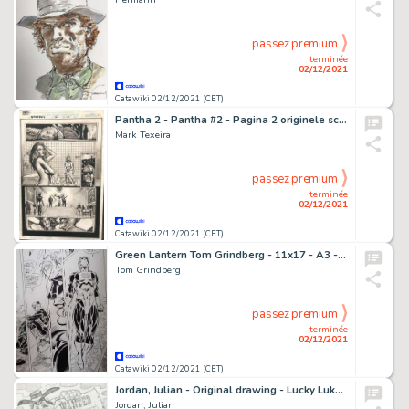
passez premium
terminée
02/12/2021
Catawiki 02/12/2021 (CET)
Pantha 2 - Pantha #2 - Pagina 2 originele schildering door Mark Texeira - EO - (1997/1997)
Mark Texeira
passez premium
terminée
02/12/2021
Catawiki 02/12/2021 (CET)
Green Lantern Tom Grindberg - 11x17 - A3 - GREEN LANTERN ANNUAL #4 - Page volante - Exemplaire unique - (1995)
Tom Grindberg
passez premium
terminée
02/12/2021
Catawiki 02/12/2021 (CET)
Jordan, Julian - Original drawing - Lucky Luke - Tea Spoon
Jordan, Julian