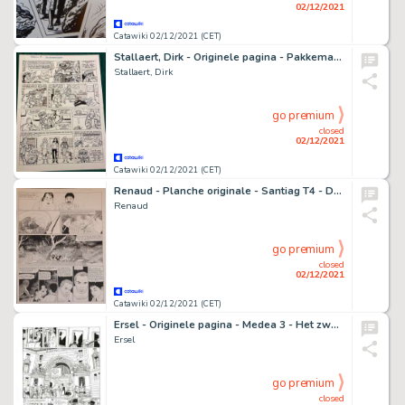
02/12/2021
Catawiki 02/12/2021 (CET)
Stallaert, Dirk - Originele pagina - Pakkeman en Poulet 7 - De namaak misdaad
Stallaert, Dirk
go premium
closed
02/12/2021
Catawiki 02/12/2021 (CET)
Renaud - Planche originale - Santiag T4 - De l'autre côté du Rio - (1995)
Renaud
go premium
closed
02/12/2021
Catawiki 02/12/2021 (CET)
Ersel - Originele pagina - Medea 3 - Het zwaard van Troje - (2011)
Ersel
go premium
closed