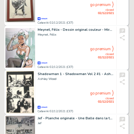
go premium
closed
02/12/2021
Catawiki 02/12/2021 (CET)
Meynet, Félix - Dessin original couleur - Mirabelle coquine Ã New-York
Meynet, Félix
go premium
closed
02/12/2021
Catawiki 02/12/2021 (CET)
Shadowman 1 - Shadowman Vol 2 #1 - Ashley Wood - EO - (1997/1997)
Ashley Wood
go premium
closed
02/12/2021
Catawiki 02/12/2021 (CET)
Jef - Planche originale - Une Balle dans la tête T2 - (2010)
Jef