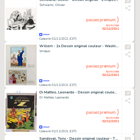
Schwartz, Olivier
passez premium
terminée
02/12/2021
Catawiki 02/12/2021 (CET)
Willem - 2x Dessin original couleur - Washington / Miami
Willem
passez premium
terminée
02/12/2021
Catawiki 02/12/2021 (CET)
Di Matteo, Leonardo - Dessin original couleur - Hommage Ã Franquin - La Face cachée du Z - (2020)
Di Matteo, Leonardo
passez premium
terminée
02/12/2021
Catawiki 02/12/2021 (CET)
Sandoval, Tony - Dessin original couleur - The Guitar & coffee Girl - (2020)