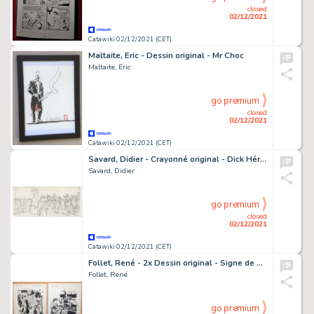
closed
02/12/2021
Catawiki 02/12/2021 (CET)
Maltaite, Eric - Dessin original - Mr Choc
Maltaite, Eric
go premium
closed
02/12/2021
Catawiki 02/12/2021 (CET)
Savard, Didier - Crayonné original - Dick Hérisson T1 - L'Ombre du Torero - (1984)
Savard, Didier
go premium
closed
02/12/2021
Catawiki 02/12/2021 (CET)
Follet, René - 2x Dessin original - Signe de piste - L'Homme au lacet de soie - (1957)
Follet, René
go premium