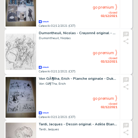
go premium
closed
02/12/2021
Catawiki 02/12/2021 (CET)
Dumontheuil, Nicolas - Crayonné original - Qui a tué l'idiot ? - (1996)
Dumontheuil, Nicolas
go premium
closed
02/12/2021
Catawiki 02/12/2021 (CET)
Von GÃ¶tha, Erich - Planche originale - Duke White - Vers le nouveau monde - (1987)
Von Gã¶Tha, Erich
go premium
closed
02/12/2021
Catawiki 02/12/2021 (CET)
Tardi, Jacques - Dessin original - Adèle Blanc-Sec
Tardi, Jacques