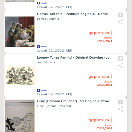
Catawiki 02/12/2021 (CET)
Parras, Antonio - Peinture originale - Rome - (1959)
Parras, Antonio
go premium
closed
02/12/2021
Catawiki 02/12/2021 (CET)
Looney Tunes Family! - Original Drawing - Joan Vizcarra - 50 x 32 cm - Pencil Art
Joan Vizcarra
go premium
closed
02/12/2021
Catawiki 02/12/2021 (CET)
Gray (Graham Croucher) - 5x Originele strook - Puk - (1959)
Gray (Graham Croucher)
go premium
closed
02/12/2021