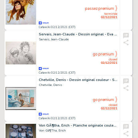
passez premium
terminée
02/12/2021
Catawiki 02/12/2021 (CET)
Servais, Jean-Claude - Dessin original - Eva Maria
Servais, Jean-Claude
go premium
closed
02/12/2021
Catawiki 02/12/2021 (CET)
Chetville, Denis - Dessin original couleur - Sienna - (2014)
Chetville, Denis
go premium
closed
02/12/2021
Catawiki 02/12/2021 (CET)
Von GÃ¶tha, Erich - Planche originale couleur - Les Malheurs de Janice T3 - (2003)
Von Gã¶Tha, Erich