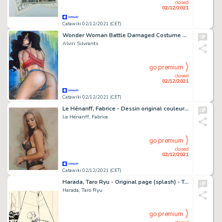
closed
02/12/2021
Catawiki 02/12/2021 (CET)
Wonder Woman Battle Damaged Costume - Original illustration by Alvin Silvrants
Alvin Silvrants
go premium
closed
02/12/2021
Catawiki 02/12/2021 (CET)
Le Hénanff, Fabrice - Dessin original couleur - Pin-up - (2020)
Le Hénanff, Fabrice
go premium
closed
02/12/2021
Catawiki 02/12/2021 (CET)
Harada, Taro Ryu - Original page (splash) - Topo Gigio - (1967)
Harada, Taro Ryu
go premium