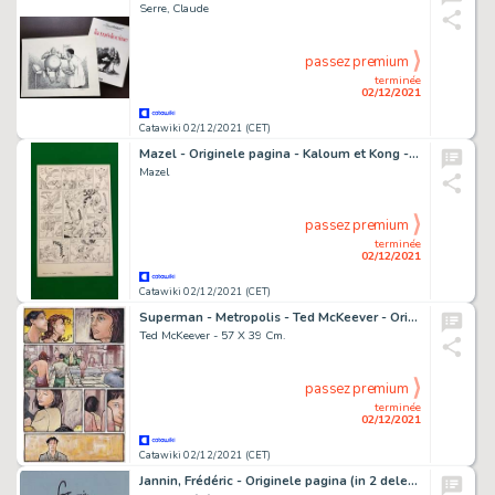
Serre, Claude
passez premium
terminée
02/12/2021
Catawiki 02/12/2021 (CET)
Mazel - Originele pagina - Kaloum et Kong - Magie Noire
Mazel
passez premium
terminée
02/12/2021
Catawiki 02/12/2021 (CET)
Superman - Metropolis - Ted McKeever - Original Art Page 'Metropolis' (p.7) - Exemplaire unique - (1996)
Ted McKeever - 57 X 39 Cm.
passez premium
terminée
02/12/2021
Catawiki 02/12/2021 (CET)
Jannin, Frédéric - Originele pagina (in 2 delen) + Album (oplage NL: 21 ex.) - Collectioneurs - (1984)