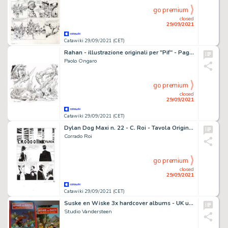
go premium
closed
29/09/2021
Catawiki 29/09/2021 (CET)
Rahan - illustrazione originali per "Pif" - Page volante - (1981)
Paolo Ongaro
go premium
closed
29/09/2021
Catawiki 29/09/2021 (CET)
Dylan Dog Maxi n. 22 - C. Roi - Tavola Originale "Il futuro alle spalle" - Page volante - Exemplaire unique - (2014)
Corrado Roi
go premium
closed
29/09/2021
Catawiki 29/09/2021 (CET)
Suske en Wiske 3x hardcover albums - UK uitgave - met uitgewerkte opdrachttekening - EO - (1998)
Studio Vandersteen