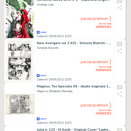
Andrea Jula
passez premium
terminée
29/09/2021
Catawiki 29/09/2021 (CET)
New Avengers vol 3 #15 - Simone Bianchi - tavola originale - Page volante - Exemplaire unique - (2014)
Simone Bianchi
passez premium
terminée
29/09/2021
Catawiki 29/09/2021 (CET)
Magnus, Tex Speciale #9 - studio originale 112 per "La Valle del Terrore " - Page volante - Exemplaire unique - (1996)
Magnus (Roberto Raviola)
passez premium
terminée
29/09/2021
Catawiki 29/09/2021 (CET)
Julia n. 123 - M.Soldi - Original Cover "Ladro scaccia ladro" - Page volante - (2008)