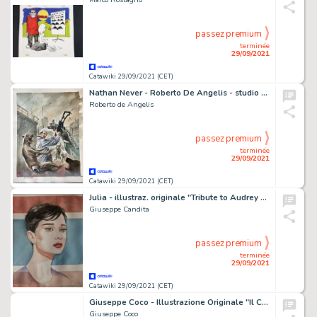
passez premium
terminée
29/09/2021
Catawiki 29/09/2021 (CET)
Nathan Never - Roberto De Angelis - studio di copertina - Page volante
Roberto de Angelis
passez premium
terminée
29/09/2021
Catawiki 29/09/2021 (CET)
Julia - illustraz. originale "Tribute to Audrey Hepburn" cm 29x42 - Page volante
Giuseppe Candita
passez premium
terminée
29/09/2021
Catawiki 29/09/2021 (CET)
Giuseppe Coco - Illustrazione Originale "Il Collezionista di Farfalle" - Firmata - Page volante - Exemplaire unique
Giuseppe Coco