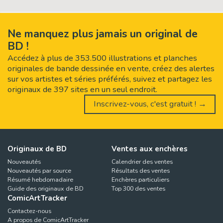
Ne manquez plus jamais un original de
BD !
Accédez à plus de 353.500 illustrations et planches
originales de bande dessinée en vente, créez des alertes
sur vos artistes et séries préférés, suivez et partagez les
originaux de 397 sites en un seul endroit.
Inscrivez-vous, c'est gratuit ! →
Originaux de BD
Ventes aux enchères
Nouveautés
Calendrier des ventes
Nouveautés par source
Résultats des ventes
Résumé hebdomadaire
Enchères particuliers
Guide des originaux de BD
Top 300 des ventes
ComicArtTracker
Contactez-nous
A propos de ComicArtTracker