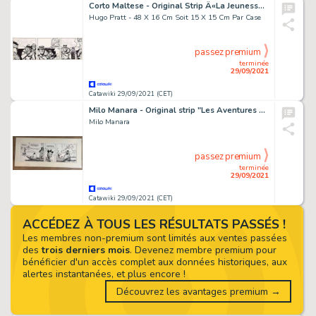
Corto Maltese - Original Strip Â«La Jeunesse de CortoÂ» - Page volante - (1981)
Hugo Pratt - 48 X 16 Cm Soit 15 X 15 Cm Par Case
passez premium
terminée
29/09/2021
Catawiki 29/09/2021 (CET)
Milo Manara - Original strip "Les Aventures de Giuseppe Bergman" (1980's) - Exemplaire unique
Milo Manara
passez premium
terminée
29/09/2021
Catawiki 29/09/2021 (CET)
ACCÉDEZ À TOUS LES RÉSULTATS PASSÉS !
Les membres non-premium sont limités aux ventes passées
des
trois derniers mois
. Devenez membre premium pour
bénéficier d'un accès complet aux données historiques, aux
alertes instantanées, et plus encore !
Découvrez les avantages premium →