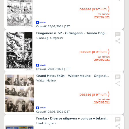
passez premium
terminée
29/09/2021
Catawiki 29/09/2021 (CET)
Dragonero n. 52 - G.Gregorini - Tavola Originale "Silenzio bianco" - Page volante - Exemplaire unique - (2017)
Gianluigi Gregorini
passez premium
terminée
29/09/2021
Catawiki 29/09/2021 (CET)
Grand Hotel #404 - Walter Molino - Original Page - Page volante - Exemplaire unique - (1954)
Walter Molino
passez premium
terminée
29/09/2021
Catawiki 29/09/2021 (CET)
Franka - Diverse uitgaven + curiosa + tekening - 2x hc / 2x sc / 3x Ex Libris / 1x Portfolio / 1x Sleutelhanger - EO - (1997/2016)
Henk Kuijpers