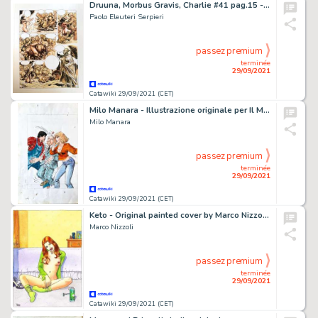
Druuna, Morbus Gravis, Charlie #41 pag.15 - Paolo Eleuteri Serpieri: Druuna, Morbus Gravis, Charlie #41 - Prima apparizione di Druuna - Acquerel - Page volante - Exemplaire unique - (1986)
Paolo Eleuteri Serpieri
passez premium
terminée
29/09/2021
Catawiki 29/09/2021 (CET)
Milo Manara - Illustrazione originale per Il Montatore
Milo Manara
passez premium
terminée
29/09/2021
Catawiki 29/09/2021 (CET)
Keto - Original painted cover by Marco Nizzoli - Exemplaire unique
Marco Nizzoli
passez premium
terminée
29/09/2021
Catawiki 29/09/2021 (CET)