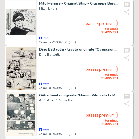
Milo Manara - Original Strip - Giuseppe Bergman - Indian Adventures Strip 111 - Page volante - Exemplaire unique - (1990)
Milo Manara
passez premium
terminée
29/09/2021
Catawiki 29/09/2021 (CET)
Dino Battaglia - tavola originale "Operazione KNS" - Page volante - (1961)
Dino Battaglia
passez premium
terminée
29/09/2021
Catawiki 29/09/2021 (CET)
GiPi - tavola originale "Hanno Ritrovato la Macchina" - Page volante - Exemplaire unique - (2006)
Gipi (Gian Alfonso Pacinotti)
passez premium
terminée
29/09/2021
Catawiki 29/09/2021 (CET)