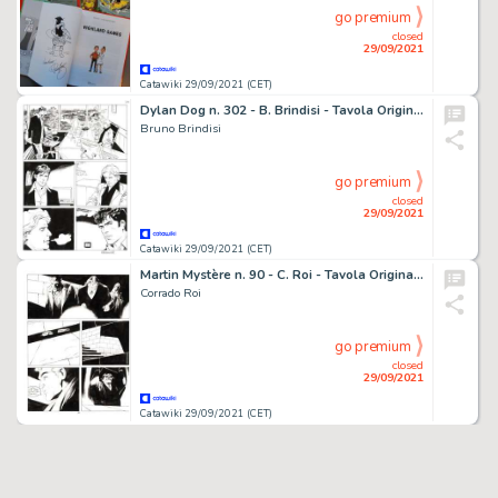
go premium
closed
29/09/2021
Catawiki 29/09/2021 (CET)
Dylan Dog n. 302 - B. Brindisi - Tavola Originale "Il delitto perfetto" - Page volante - EO - (2014)
Bruno Brindisi
go premium
closed
29/09/2021
Catawiki 29/09/2021 (CET)
Martin Mystère n. 90 - C. Roi - Tavola Originale "il Cuore di Christopher" - Page volante - Exemplaire unique - (1989)
Corrado Roi
go premium
closed
29/09/2021
Catawiki 29/09/2021 (CET)