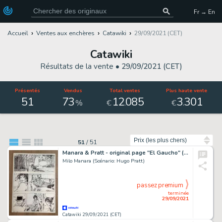
Fr → En
Accueil
Ventes aux enchères
Catawiki
29/09/2021 (CET)
Catawiki
Résultats de la vente •
29/09/2021 (CET)
Présentés
Vendus
Total ventes
Plus haute vente
51
73
12
085
3
301
.
.
%
€
€
Trier par
51
/
51
Manara & Pratt - original page "El Gaucho" (p. 80) - Page volante - Exemplaire unique - (1994)
Milo Manara (Scénario: Hugo Pratt)
passez premium
terminée
29/09/2021
Catawiki 29/09/2021 (CET)