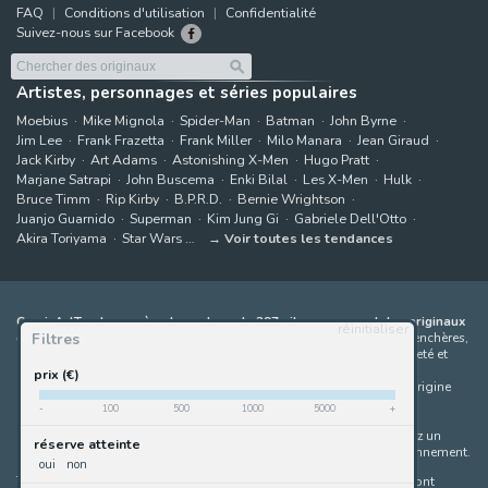
FAQ
Conditions d'utilisation
Confidentialité
Suivez-nous sur Facebook
Artistes, personnages et séries populaires
Moebius
Mike Mignola
Spider-Man
Batman
John Byrne
Jim Lee
Frank Frazetta
Frank Miller
Milo Manara
Jean Giraud
Jack Kirby
Art Adams
Astonishing X-Men
Hugo Pratt
Marjane Satrapi
John Buscema
Enki Bilal
Les X-Men
Hulk
Bruce Timm
Rip Kirby
B.P.R.D.
Bernie Wrightson
Juanjo Guarnido
Superman
Kim Jung Gi
Gabriele Dell'Otto
Akira Toriyama
Star Wars
Voir toutes les tendances
ComicArtTracker agrège le contenu de 397 sites proposant des originaux
réinitialiser
Filtres
de bandes dessinées à la vente
(galeries, maisons de ventes aux enchères,
places de marché et sites d'artistes). Aucun produit ne peut être acheté et
aucune enchère ne peut être effectuée directement sur le site de
prix (€)
ComicArtTracker. En cas de différence entre les contenus, le site d'origine
prévaut toujours. Certains liens sur ComicArtTracker sont des liens
-
100
500
1000
5000
+
d’affiliation, ce qui signifie que ComicArtTracker peut percevoir une
commission (sans coût supplémentaire pour vous) si vous effectuez un
réserve atteinte
achat via ces liens — ce qui nous aide à maintenir le site en fonctionnement.
oui
non
Toutes les images et tous les personnages contenus dans ce site sont