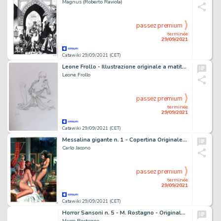
Magnus (Roberto Raviola)
passez premium
terminée
29/09/2021
Catawiki 29/09/2021 (CET)
Leone Frollo - Illustrazione originale a matita - Firmata - Page volante - Exemplaire unique
Leone Frollo
passez premium
terminée
29/09/2021
Catawiki 29/09/2021 (CET)
Messalina gigante n. 1 - Copertina Originale "La notte della strage" - Page volante - Exemplaire unique - (1970)
Carlo Jacono
passez premium
terminée
29/09/2021
Catawiki 29/09/2021 (CET)
Horror Sansoni n. 5 - M. Rostagno - Originale di Retrocopertina "Alice" - Page volante - Exemplaire unique - (1970)
Marco Rostagno