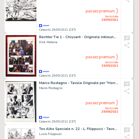
passez premium
terminée
29/09/2021
Catawiki 29/09/2021 (CET)
Rechter Tie 1 - Chrysant - Originele inkleuring + Album - - Cartonné - EO - (2000)
Dick Matena
passez premium
terminée
29/09/2021
Catawiki 29/09/2021 (CET)
Marco Rostagno - Tavola Originale per "Horror Sansoni" - Page volante - Exemplaire unique
Marco Rostagno
passez premium
terminée
29/09/2021
Catawiki 29/09/2021 (CET)
Tex Albo Speciale n. 22 - L. Filippucci - Tavola Originale "Seminoles" - Page volante - EO - (2008)
Lucio Filippucci