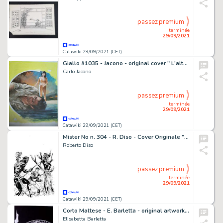
passez premium
terminée
29/09/2021
Catawiki 29/09/2021 (CET)
Giallo #1035 - Jacono - original cover " L'altalena della morte" di David Goodis - Page volante - Exemplaire unique
Carlo Jacono
passez premium
terminée
29/09/2021
Catawiki 29/09/2021 (CET)
Mister No n. 304 - R. Diso - Cover Originale "Occhi nelle tenebre" - Page volante - Exemplaire unique - (2000)
Roberto Diso
passez premium
terminée
29/09/2021
Catawiki 29/09/2021 (CET)
Corto Maltese - E. Barletta - original artwork "Omaggio a Corto" - Page volante - Exemplaire unique (2021)
Elisabetta Barletta