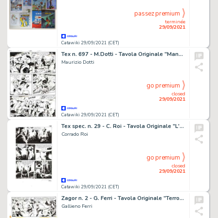
passez premium
terminée
29/09/2021
Catawiki 29/09/2021 (CET)
Tex n. 697 - M.Dotti - Tavola Originale "Manhattan" - Page volante - Exemplaire unique - (2008)
Maurizio Dotti
go premium
closed
29/09/2021
Catawiki 29/09/2021 (CET)
Tex spec. n. 29 - C. Roi - Tavola Originale "L'Orda del Tramonto" - Page volante - Exemplaire unique - (2014)
Corrado Roi
go premium
closed
29/09/2021
Catawiki 29/09/2021 (CET)
Zagor n. 2 - G. Ferri - Tavola Originale "Terrore" - Page volante - Exemplaire unique - (1965)
Gallieno Ferri