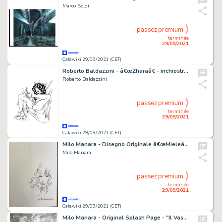
Marco Soldi
passez premium
terminée
29/09/2021
Catawiki 29/09/2021 (CET)
Roberto Baldazzini - â€œZharaâ€ - inchiostro su carta - firmato - Page volante
Roberto Baldazzini
passez premium
terminée
29/09/2021
Catawiki 29/09/2021 (CET)
Milo Manara - Disegno Originale â€œMieleâ€ - Page volante - EO - (2021)
Milo Manara
passez premium
terminée
29/09/2021
Catawiki 29/09/2021 (CET)
Milo Manara - Original Splash Page - "Il Vascello Fantasma" cm 25x35 - Page volante - Exemplaire unique - (1970)