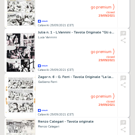
go premium
closed
29/09/2021
Catawiki 29/09/2021 (CET)
Julia n. 1 - L.Vannini - Tavola Originale "Gli occhi dell'abisso" - Page volante - Exemplaire unique - (1998)
Luca Vannini
go premium
closed
29/09/2021
Catawiki 29/09/2021 (CET)
Zagor n. 6 - G. Ferri - Tavola Originale "La lancia spezzata" - Page volante - Exemplaire unique - (1965)
Gallieno Ferri
go premium
closed
29/09/2021
Catawiki 29/09/2021 (CET)
Renzo Calegari - Tavola originale
Renzo Calegari