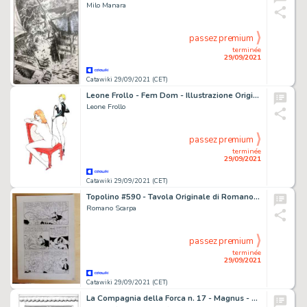
Milo Manara
passez premium
terminée
29/09/2021
Catawiki 29/09/2021 (CET)
Leone Frollo - Fem Dom - Illustrazione Originale Firmata - Page volante - (1988)
Leone Frollo
passez premium
terminée
29/09/2021
Catawiki 29/09/2021 (CET)
Topolino #590 - Tavola Originale di Romano Scarpa "Zio Paperone e la rivale romantica" - Page volante
Romano Scarpa
passez premium
terminée
29/09/2021
Catawiki 29/09/2021 (CET)
La Compagnia della Forca n. 17 - Magnus - Tavola Originale "I Due Genii Siamesi" Full Page - Page volante - Exemplaire unique - (1978)