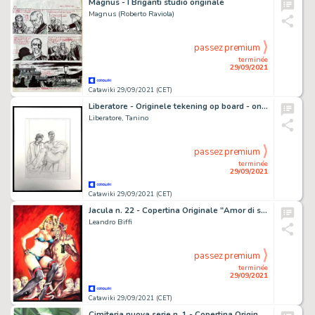
Magnus - I Briganti studio originale
Magnus (Roberto Raviola)
passez premium
terminée
29/09/2021
Catawiki 29/09/2021 (CET)
Liberatore - Originele tekening op board - ontwerp voor Franse filmposter 'Mes Amis ' - Page volante - Exemplaire unique - (1999)
Liberatore, Tanino
passez premium
terminée
29/09/2021
Catawiki 29/09/2021 (CET)
Jacula n. 22 - Copertina Originale "Amor di strega" - Page volante - Exemplaire unique - (1970)
Leandro Biffi
passez premium
terminée
29/09/2021
Catawiki 29/09/2021 (CET)
Cimiteria nuova serie n. 1 - Copertina Originale "L'Ultimo desiderio" - Page volante - Exemplaire unique - (2019)