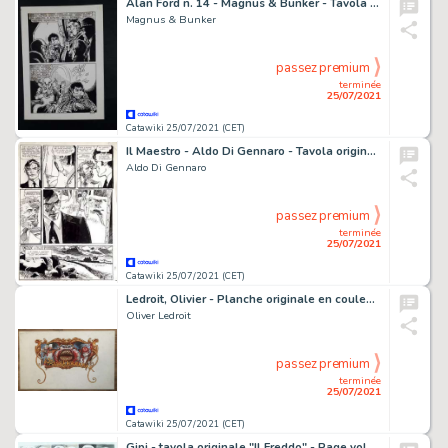
Alan Ford n. 14 - Magnus & Bunker - Tavola Originale pag. 59 "1, 2, 3, 4" - Page volante - Exemplaire unique - (1970)
Magnus & Bunker
passez premium
terminée
25/07/2021
Catawiki 25/07/2021 (CET)
Il Maestro - Aldo Di Gennaro - Tavola originale - Page volante - Exemplaire unique
Aldo Di Gennaro
passez premium
terminée
25/07/2021
Catawiki 25/07/2021 (CET)
Ledroit, Olivier - Planche originale en couleur - Requiem Chevalier Vampire T10 - Bain de sang - (2011)
Oliver Ledroit
passez premium
terminée
25/07/2021
Catawiki 25/07/2021 (CET)
Gipi - tavola originale "Il Freddo" - Page volante - Exemplaire unique