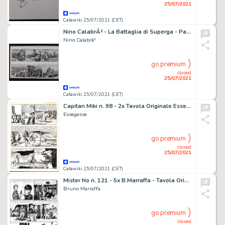
25/07/2021
Catawiki 25/07/2021 (CET)
Nino CalabrÃ² - La Battaglia di Superga - Page volante - EO
Nino Calabrã²
go premium
closed
25/07/2021
Catawiki 25/07/2021 (CET)
Capitan Miki n. 98 - 2x Tavola Originale EsseGesse - Page volante - Exemplaire unique
Essegesse
go premium
closed
25/07/2021
Catawiki 25/07/2021 (CET)
Mister No n. 121 - 5x B.Marraffa - Tavola Originale "Nell'occhio del Ciclone" - Page volante - EO - (1985)
Bruno Marraffa
go premium
closed