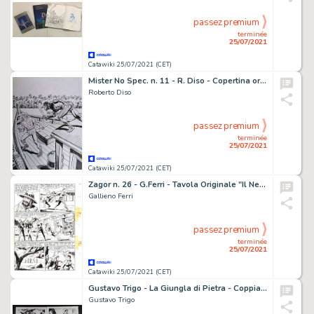
passez premium
terminée
25/07/2021
Catawiki 25/07/2021 (CET)
Mister No Spec. n. 11 - R. Diso - Copertina originale albo allegato "Cuore di Tenebre" - Page volante - Exemplaire unique
Roberto Diso
passez premium
terminée
25/07/2021
Catawiki 25/07/2021 (CET)
Zagor n. 26 - G.Ferri - Tavola Originale "Il Nemico nell'ombra" Prof. Verybad - Page volante - Exemplaire unique - (1967)
Gallieno Ferri
passez premium
terminée
25/07/2021
Catawiki 25/07/2021 (CET)
Gustavo Trigo - La Giungla di Pietra - Coppia di Tavole Consecutive - Page volante - Exemplaire unique
Gustavo Trigo