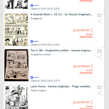
25/07/2021
Catawiki 25/07/2021 (CET)
Il Grande Blek n. 33-12 - 2x Tavola Originale EsseGesse - Page volante - EO - (1970)
Essegesse
go premium
closed
25/07/2021
Catawiki 25/07/2021 (CET)
Tex n. 89 - Guglielmo Letteri - tavola originale "Morte di un soldato" - Page volante - (1968)
Guglielmo Letteri
go premium
closed
25/07/2021
Catawiki 25/07/2021 (CET)
Larry Yuma - tavola originale - Page volante - EO - (1991)
Paolo Ongaro
go premium
closed
25/07/2021