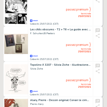
passez premium
terminée
25/07/2021
Catawiki 25/07/2021 (CET)
Les cités obscures - T2 + T6 + La guide avec Dédicace - 3xTT/TL - Cartonné - EO - (1996/2020)
F. Schuiten/B.Peeters
passez premium
terminée
25/07/2021
Catawiki 25/07/2021 (CET)
Topolino # 3207 - Silvia Ziche - illustrazione originale "Che aria tira a... Paperopoli" - Exemplaire unique - (2017)
Silvia Ziche
passez premium
terminée
25/07/2021
Catawiki 25/07/2021 (CET)
Alary, Pierre - Dessin original Conan le cimmérien T1 - La reine de la Côte noir - (2018)
Pierre Alary