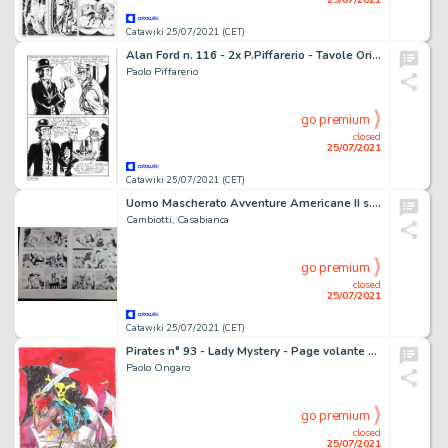
Catawiki 25/07/2021 (CET)
Alan Ford n. 116 - 2x P.Piffarerio - Tavole Originali "Ai Bei tempi che Furono" - Page volante - EO - (1979)
Paolo Piffarerio
go premium
closed
25/07/2021
Catawiki 25/07/2021 (CET)
Uomo Mascherato Avventure Americane II s. n. 16 - 2x Tavole Originali nn. 7, 8 "Un Detective Dilettante" - Page volante - Exemplaire unique - (1972)
Cambiotti, Casabianca
go premium
closed
25/07/2021
Catawiki 25/07/2021 (CET)
Pirates n° 93 - Lady Mystery - Page volante - Exemplaire unique - (1983)
Paolo Ongaro
go premium
closed
25/07/2021