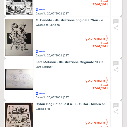
closed
25/07/2021
Catawiki 25/07/2021 (CET)
G. Candita - illustrazione originale "Noir - omaggio Disney" - Page volante
Giuseppe Candita
go premium
closed
25/07/2021
Catawiki 25/07/2021 (CET)
Lara Molinari - Illustrazione Originale "Il Campionato di Qui, Quo e Qua" - Firmata - Page volante - Exemplaire unique - (2020)
Lara Molinari
go premium
closed
25/07/2021
Catawiki 25/07/2021 (CET)
Dylan Dog Color Fest n. 3 - C. Roi - tavola originale "La fiaba Nera" - Page volante - (2009)
Corrado Roi
go premium