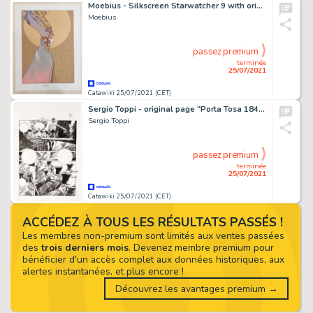
Moebius - Silkscreen Starwatcher 9 with original dedicated drawing
Moebius
passez premium
terminée
25/07/2021
Catawiki 25/07/2021 (CET)
Sergio Toppi - original page "Porta Tosa 1848" pg. 5 - Page volante - Exemplaire unique - (2011)
Sergio Toppi
passez premium
terminée
25/07/2021
Catawiki 25/07/2021 (CET)
ACCÉDEZ À TOUS LES RÉSULTATS PASSÉS !
Les membres non-premium sont limités aux ventes passées
des
trois derniers mois
. Devenez membre premium pour
bénéficier d'un accès complet aux données historiques, aux
alertes instantanées, et plus encore !
Découvrez les avantages premium →