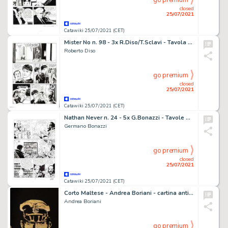
go premium
closed
25/07/2021
Catawiki 25/07/2021 (CET)
Mister No n. 98 - 3x R.Diso/T.Sclavi - Tavola Originale "II Passaggio Segreto" - Page volante - EO - (1983)
Roberto Diso
go premium
closed
25/07/2021
Catawiki 25/07/2021 (CET)
Nathan Never n. 24 - 5x G.Bonazzi - Tavole Originali "La Prigioniera del Castello" - Page volante - EO - (1993)
Germano Bonazzi
go premium
closed
25/07/2021
Catawiki 25/07/2021 (CET)
Corto Maltese - Andrea Boriani - cartina antica hand painted - Page volante
Andrea Boriani
go premium