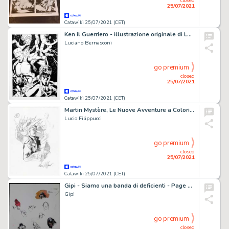
closed
25/07/2021
Catawiki 25/07/2021 (CET)
Ken il Guerriero - illustrazione originale di Lube - firmata - Page volante
Luciano Bernasconi
go premium
closed
25/07/2021
Catawiki 25/07/2021 (CET)
Martin Mystère, Le Nuove Avventure a Colori I Serie #1 - Lucio Filippucci - sketch preparatorio/studio di copertina "Ritorno all'Impossibile" - Exemplaire unique - (2016)
Lucio Filippucci
go premium
closed
25/07/2021
Catawiki 25/07/2021 (CET)
Gipi - Siamo una banda di deficienti - Page volante - EO
Gipi
go premium
closed