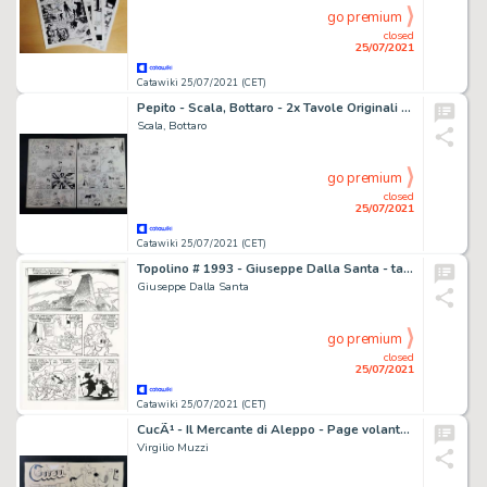
go premium
closed
25/07/2021
Catawiki 25/07/2021 (CET)
Pepito - Scala, Bottaro - 2x Tavole Originali nn. 5, 6 "Baldo" - Page volante - Exemplaire unique
Scala, Bottaro
go premium
closed
25/07/2021
Catawiki 25/07/2021 (CET)
Topolino # 1993 - Giuseppe Dalla Santa - tavola originale "Ser Topolino e la Cavalcata dei Cavalieri Inesistenti" - Exemplaire unique - (1994)
Giuseppe Dalla Santa
go premium
closed
25/07/2021
Catawiki 25/07/2021 (CET)
CucÃ¹ - Il Mercante di Aleppo - Page volante - EO
Virgilio Muzzi