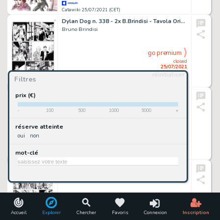
Catawiki 25/07/2021 (CET)
Dylan Dog n. 338 - 2x B.Brindisi - Tavola Originale "Mai piu' Ispettore Bloch" - Page volante - EO - (2014)
Bruno Brindisi
go premium
closed
25/07/2021
réinitialiser
Filtres
Catawiki 25/07/2021 (CET)
Angeli senza pace 9' Episodio - 16x tavole originali - episodio completo - Sergio Tarquinio - Exemplaire unique
prix (€)
Sergio Tarquinio
-
100
500
1000
5000
+
go premium
réserve atteinte
closed
oui
non
25/07/2021
mot-clé
Catawiki 25/07/2021 (CET)
Tex n. 680 - 2x L.Filippucci - Tavola Originale "La Pista dei Forrester" - Page volante - Exemplaire unique - (2017)
Lucio Filippucci
go premium
closed
25/07/2021
Accueil
Explorer
Chercher
Favoris
Connexion
Inscription