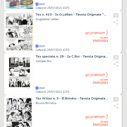
Catawiki 25/07/2021 (CET)
Tex n. 410 - 3x G.Letteri - Tavola Originale "Orrore!" - Page volante - EO - (1994)
Guglielmo Letteri
go premium
closed
25/07/2021
Catawiki 25/07/2021 (CET)
Tex speciale n. 29 - 2x C.Roi - Tavola Originale "L'Orda del Tramonto" - Page volante - Exemplaire unique - (2014)
Corrado Roi
go premium
closed
25/07/2021
Catawiki 25/07/2021 (CET)
Tex Willer n. 5 - B.Brindisi - Tavola Originale "I Due Disertori - Page volante - Exemplaire unique - (2019)
Bruno Brindisi
go premium
closed
25/07/2021