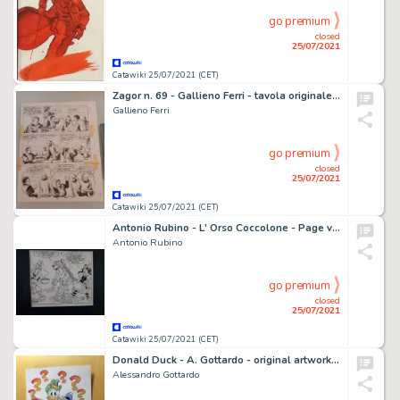
go premium
closed
25/07/2021
Catawiki 25/07/2021 (CET)
Zagor n. 69 - Gallieno Ferri - tavola originale "Ombre" - Page volante - (1966)
Gallieno Ferri
go premium
closed
25/07/2021
Catawiki 25/07/2021 (CET)
Antonio Rubino - L' Orso Coccolone - Page volante - EO
Antonio Rubino
go premium
closed
25/07/2021
Catawiki 25/07/2021 (CET)
Donald Duck - A. Gottardo - original artwork â€œChi, noi?!â€ - Page volante - Exemplaire unique - (2020)
Alessandro Gottardo