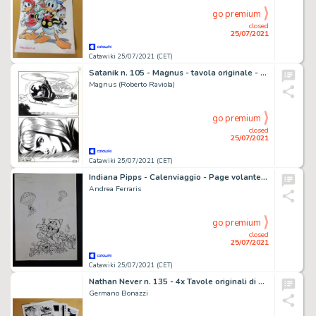
go premium
closed
25/07/2021
Catawiki 25/07/2021 (CET)
Satanik n. 105 - Magnus - tavola originale - Page volante - Exemplaire unique
Magnus (Roberto Raviola)
go premium
closed
25/07/2021
Catawiki 25/07/2021 (CET)
Indiana Pipps - Calenviaggio - Page volante - EO - (2005)
Andrea Ferraris
go premium
closed
25/07/2021
Catawiki 25/07/2021 (CET)
Nathan Never n. 135 - 4x Tavole originali di Germano Bonazzi "Inferno" - Page volante - Exemplaire unique
Germano Bonazzi