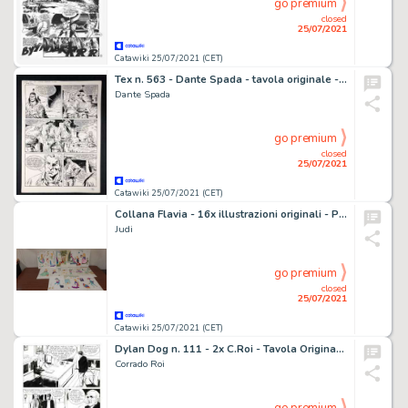
go premium
closed
25/07/2021
Catawiki 25/07/2021 (CET)
Tex n. 563 - Dante Spada - tavola originale - Firmata - Page volante - Exemplaire unique - (2005)
Dante Spada
go premium
closed
25/07/2021
Catawiki 25/07/2021 (CET)
Collana Flavia - 16x illustrazioni originali - Page volante - Exemplaire unique (1968)
Judi
go premium
closed
25/07/2021
Catawiki 25/07/2021 (CET)
Dylan Dog n. 111 - 2x C.Roi - Tavola Originale "La Profezia" - Page volante - EO - (1995)
Corrado Roi