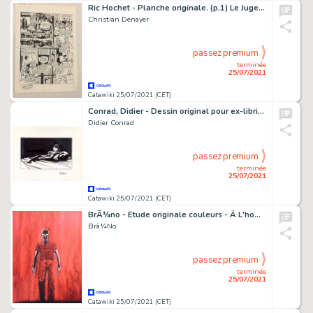
Ric Hochet - Planche originale. (p.1) Le Jugement de Dieu - Hommage Ã Ric Hochet - (1985)
Christian Denayer
passez premium
terminée
25/07/2021
Catawiki 25/07/2021 (CET)
Conrad, Didier - Dessin original pour ex-libris Tigresse Blanche - (2007/2010)
Didier Conrad
passez premium
terminée
25/07/2021
Catawiki 25/07/2021 (CET)
BrÃ¼no - Etude originale couleurs - Â L'homme qui tua chris kyleÂ - (2020)
Brã¼No
passez premium
terminée
25/07/2021
Catawiki 25/07/2021 (CET)