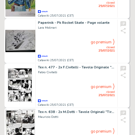
closed
25/07/2021
Catawiki 25/07/2021 (CET)
Paperinik - Pk Rocket Skate - Page volante
Lara Molinari
go premium
closed
25/07/2021
Catawiki 25/07/2021 (CET)
Tex n. 477 - 2x F.Civitelli - Tavola Originale "Sfida selvaggia" - Page volante - (2000)
Fabio Civitelli
go premium
closed
25/07/2021
Catawiki 25/07/2021 (CET)
Tex n. 638 - 2x M.Dotti - Tavole Originali "Tiratori Scelti" - Page volante - Exemplaire unique - (2013)
Maurizio Dotti
go premium