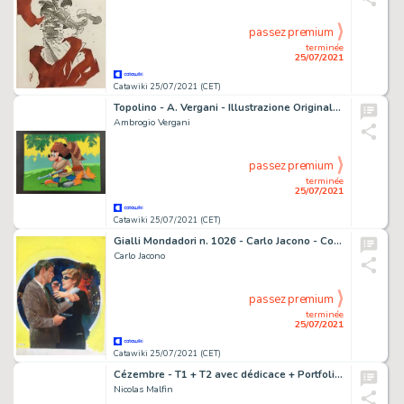
passez premium
terminée
25/07/2021
Catawiki 25/07/2021 (CET)
Topolino - A. Vergani - Illustrazione Originale "Davy Crockett" - Firmata - Page volante - Exemplaire unique - (1995)
Ambrogio Vergani
passez premium
terminée
25/07/2021
Catawiki 25/07/2021 (CET)
Gialli Mondadori n. 1026 - Carlo Jacono - Copertina originale - Page volante
Carlo Jacono
passez premium
terminée
25/07/2021
Catawiki 25/07/2021 (CET)
Cézembre - T1 + T2 avec dédicace + Portfolio - 2x TT - Cartonné - (2012/2019)
Nicolas Malfin