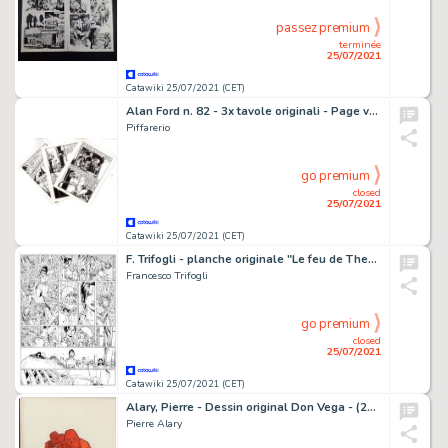
passez premium
terminée
25/07/2021
Catawiki 25/07/2021 (CET)
Alan Ford n. 82 - 3x tavole originali - Page volante
Piffarerio
go premium
closed
25/07/2021
Catawiki 25/07/2021 (CET)
F. Trifogli - planche originale "Le feu de Thesee - Vaincre" - Page volante - Exemplaire unique
Francesco Trifogli
go premium
closed
25/07/2021
Catawiki 25/07/2021 (CET)
Alary, Pierre - Dessin original Don Vega - (2021)
Pierre Alary