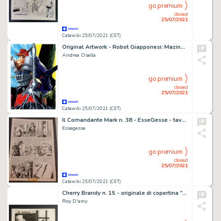
go premium
closed
25/07/2021
Catawiki 25/07/2021 (CET)
Original Artwork - Robot Giapponesi: Mazinger Z-Evangelion - Exemplaire unique
Andrea Osella
go premium
closed
25/07/2021
Catawiki 25/07/2021 (CET)
Il Comandante Mark n. 38 - EsseGesse - tavola originale - Page volante - Exemplaire unique - (1969)
Essegesse
go premium
closed
25/07/2021
Catawiki 25/07/2021 (CET)
Cherry Brandy n. 15 - originale di copertina "Il Sosia" - Page volante - Exemplaire unique - (1956)
Roy D'amy