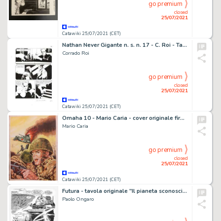
go premium
closed
25/07/2021
Catawiki 25/07/2021 (CET)
Nathan Never Gigante n. s. n. 17 - C. Roi - Tavola Originale "Il Giorno della Maschera" - Page volante - Exemplaire unique - (2014)
Corrado Roi
go premium
closed
25/07/2021
Catawiki 25/07/2021 (CET)
Omaha 10 - Mario Caria - cover originale firmata - Page volante - (1970)
Mario Caria
go premium
closed
25/07/2021
Catawiki 25/07/2021 (CET)
Futura - tavola originale "Il pianeta sconosciuto" - Page volante - Exemplaire unique - (1978)
Paolo Ongaro