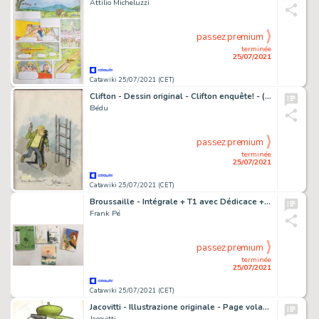
Attilio Micheluzzi
passez premium
terminée
25/07/2021
Catawiki 25/07/2021 (CET)
Clifton - Dessin original - Clifton enquête! - (2014)
Bédu
passez premium
terminée
25/07/2021
Catawiki 25/07/2021 (CET)
Broussaille - Intégrale + T1 avec Dédicace + T5 - 3xTT/EO - Cartonné - EO - (1987/2020)
Frank Pé
passez premium
terminée
25/07/2021
Catawiki 25/07/2021 (CET)
Jacovitti - Illustrazione originale - Page volante - Exemplaire unique
Jacovitti