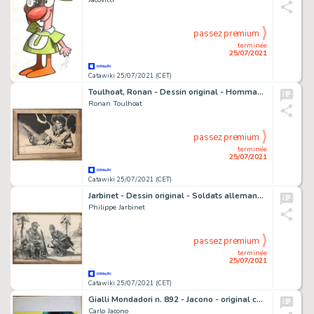
passez premium
terminée
25/07/2021
Catawiki 25/07/2021 (CET)
Toulhoat, Ronan - Dessin original - Hommage Ã Blueberry - (2021)
Ronan Toulhoat
passez premium
terminée
25/07/2021
Catawiki 25/07/2021 (CET)
Jarbinet - Dessin original - Soldats allemands - Aiborne 44 - (2020)
Philippe Jarbinet
passez premium
terminée
25/07/2021
Catawiki 25/07/2021 (CET)
Gialli Mondadori n. 892 - Jacono - original cover "Il diritto di morire" Rex Stout - Page volante - Exemplaire unique - (1966)
Carlo Jacono