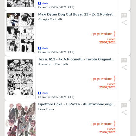
Catawiki 25/07/2021 (CET)
Maxi Dylan Dog Old Boy n. 23 - 2x G.Pontrelli - Tavola Originale "a volte non Ritornano" - Page volante - EO - (2015)
Giorgio Pontrelli
go premium
closed
25/07/2021
Catawiki 25/07/2021 (CET)
Tex n. 613 - 4x A.Piccinelli - Tavola Originale "La terra delle pietre fumanti" - Page volante - Exemplaire unique - (2015)
Alessandro Piccinelli
go premium
closed
25/07/2021
Catawiki 25/07/2021 (CET)
Ispettore Coke - L. Pozza - illustrazione originale "omaggio a Battaglia" - Page volante - Exemplaire unique
Luca Pozza
go premium
closed
25/07/2021