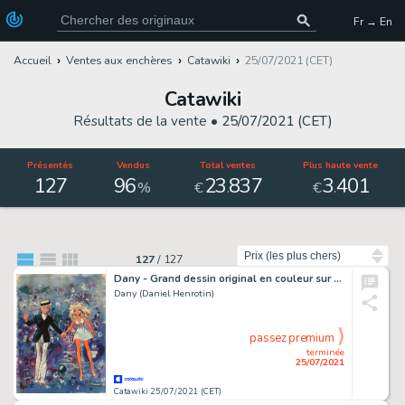
Fr → En
Accueil
Ventes aux enchères
Catawiki
25/07/2021 (CET)
Catawiki
Résultats de la vente •
25/07/2021 (CET)
Présentés
Vendus
Total ventes
Plus haute vente
127
96
23
837
3
401
.
.
%
€
€
Trier par
127
/
127
Dany - Grand dessin original en couleur sur board - Olivier Rameau & Colombe
Dany (Daniel Henrotin)
passez premium
terminée
25/07/2021
Catawiki 25/07/2021 (CET)