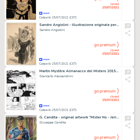
closed
25/07/2021
Catawiki 25/07/2021 (CET)
Sandro Angiolini - illustrazione originale per rivista/romanzo d'epoca "Io non l'amo piÃ¹" - Anni '50 - Exemplaire unique
Sandro Angiolini
go premium
closed
25/07/2021
Catawiki 25/07/2021 (CET)
Martin Mystère Almanacco del Mistero 2015 - 2x G.Alessandrini - Tavola Originale "Saturno contro la terra" - Page volante - EO - (2015)
Giancarlo Alessandrini
go premium
closed
25/07/2021
Catawiki 25/07/2021 (CET)
G. Candita - original artwork "Mister No - Jerry Drake" - Page volante - Exemplaire unique
Giuseppe Candita
go premium