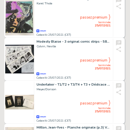
Karel Thole
passez premium
terminée
25/07/2021
Catawiki 25/07/2021 (CET)
Modesty Blaise - 3 original comic strips - 5880, 5881, 5882 + character sketch - Modesty Blaise - Body Search - (1983)
Colvin, Neville
passez premium
terminée
25/07/2021
Catawiki 25/07/2021 (CET)
Undertaker - T1/T2 + T3/T4 + T3 + Dédicace - 3xTT/EO - Cartonné - EO - (2016/2018)
Meyer/Dorison
passez premium
terminée
25/07/2021
Catawiki 25/07/2021 (CET)
Mitton, Jean-Yves - Planche originale (p.3) Vae Victis T7 - York, le bateleur - (1996)