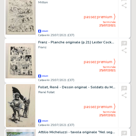
Mitton
passez premium
terminée
25/07/2021
Catawiki 25/07/2021 (CET)
Franz - Planche originale (p.21) Lester Cockney T5 - Le Roi des Dalmates - (1986)
Franz
passez premium
terminée
25/07/2021
Catawiki 25/07/2021 (CET)
Follet, René - Dessin original - Soldats du Moyen Âge - (1977)
René Follet
passez premium
terminée
25/07/2021
Catawiki 25/07/2021 (CET)
Attilio Micheluzzi - tavola originale "Nel segno dell'Africa" - Page volante - Exemplaire unique