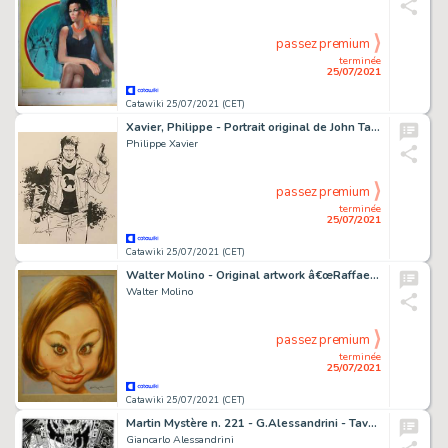
passez premium
terminée
25/07/2021
Catawiki 25/07/2021 (CET)
Xavier, Philippe - Portrait original de John Tango - (2020)
Philippe Xavier
passez premium
terminée
25/07/2021
Catawiki 25/07/2021 (CET)
Walter Molino - Original artwork â€œRaffaella CarrÃ â€ - Page volante
Walter Molino
passez premium
terminée
25/07/2021
Catawiki 25/07/2021 (CET)
Martin Mystère n. 221 - G.Alessandrini - Tavola Originale "Strano ma Vero" - Page volante - EO - (2000)
Giancarlo Alessandrini