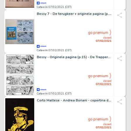
Catawiki 07/02/2021 (CET)
Bessy 7 - De terugkeer + originele pagina (p.13) - Softcover - First edition - (2009)
go premium
closed
07/02/2021
Catawiki 07/02/2021 (CET)
Bessy - Originele pagina (p.15) - De Trappers van de Berenvallei (Entscheidung im Geisterwald) - (1975/2008)
go premium
closed
07/02/2021
Catawiki 07/02/2021 (CET)
Corto Maltese - Andrea Boriani - copertina di libro vintage per contrabbaso - Loose page
go premium
closed
07/02/2021