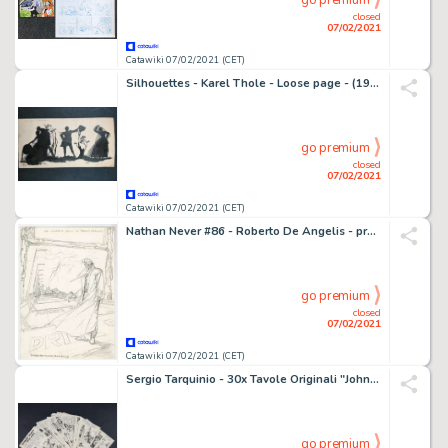
go premium
closed
07/02/2021
Catawiki 07/02/2021 (CET)
Silhouettes - Karel Thole - Loose page - (1961)
go premium
closed
07/02/2021
Catawiki 07/02/2021 (CET)
Nathan Never #86 - Roberto De Angelis - preliminare di copertina "L'a Lunga Notte" - Loose page - (1998)
go premium
closed
07/02/2021
Catawiki 07/02/2021 (CET)
Sergio Tarquinio - 30x Tavole Originali "Johnny Scott e il Totem d'Oro" - Storia Completa - Loose page - Unique copy
go premium