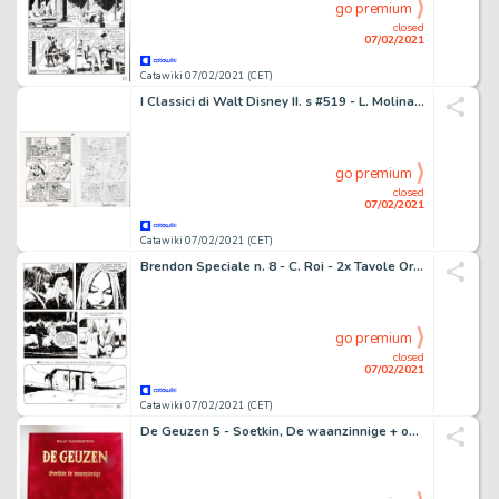
go premium
closed
07/02/2021
Catawiki 07/02/2021 (CET)
I Classici di Walt Disney II. s #519 - L. Molinari - tavola originale + sketch "Indiana Pipps" - Loose page - Unique copy - (2020)
go premium
closed
07/02/2021
Catawiki 07/02/2021 (CET)
Brendon Speciale n. 8 - C. Roi - 2x Tavole Originali "nel cuore del buio" - Loose page - (2010)
go premium
closed
07/02/2021
Catawiki 07/02/2021 (CET)
De Geuzen 5 - Soetkin, De waanzinnige + opdrachttekening - Hardcover - First edition - (2010)