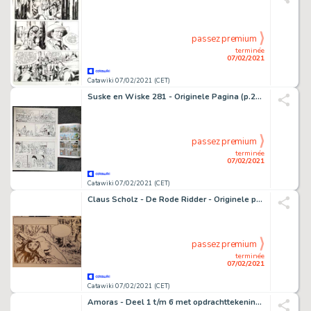
passez premium
terminée
07/02/2021
Catawiki 07/02/2021 (CET)
Suske en Wiske 281 - Originele Pagina (p.22) - De gevangene van Prisonov - (2003)
passez premium
terminée
07/02/2021
Catawiki 07/02/2021 (CET)
Claus Scholz - De Rode Ridder - Originele pagina (p.27) - Kinderrovers - (2015)
passez premium
terminée
07/02/2021
Catawiki 07/02/2021 (CET)
Amoras - Deel 1 t/m 6 met opdrachttekeningen + the making off gesigneerd - Softcover - First edition - (2013/2016)