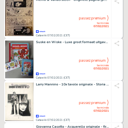
passez premium
terminée
07/02/2021
Catawiki 07/02/2021 (CET)
Suske en Wiske - Luxe groot formaat uitgave 2020 Temse - Tazuur en Tazijn met originele tekening - Hardcover - First edition - (2020)
passez premium
terminée
07/02/2021
Catawiki 07/02/2021 (CET)
Larry Mannino - 10x tavole originale - Storia completa - Angel Alberto Fernandez - Loose page
passez premium
terminée
07/02/2021
Catawiki 07/02/2021 (CET)
Giovanna Casotto - Acquerello originale - firmato - CdA - (2020)