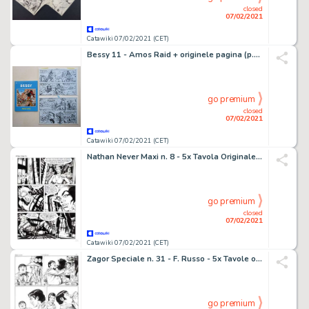
closed
07/02/2021
Catawiki 07/02/2021 (CET)
Bessy 11 - Amos Raid + originele pagina (p.10) - Softcover - First edition - (2010)
go premium
closed
07/02/2021
Catawiki 07/02/2021 (CET)
Nathan Never Maxi n. 8 - 5x Tavola Originale "Iron Jake!" - Loose page - First edition - (2012)
go premium
closed
07/02/2021
Catawiki 07/02/2021 (CET)
Zagor Speciale n. 31 - F. Russo - 5x Tavole originali "Il libro delle ombre" - Loose page - (2019)
go premium