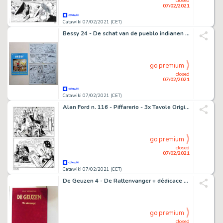
closed
07/02/2021
Catawiki 07/02/2021 (CET)
Bessy 24 - De schat van de pueblo indianen + originele pagina (p.22) - Softcover - First edition - (2010)
go premium
closed
07/02/2021
Catawiki 07/02/2021 (CET)
Alan Ford n. 116 - Piffarerio - 3x Tavole Originali "Ai bei tempi che furono" - Loose page - (1979)
go premium
closed
07/02/2021
Catawiki 07/02/2021 (CET)
De Geuzen 4 - De Rattenvanger + dédicace - Hardcover - First edition - (2009)
go premium
closed