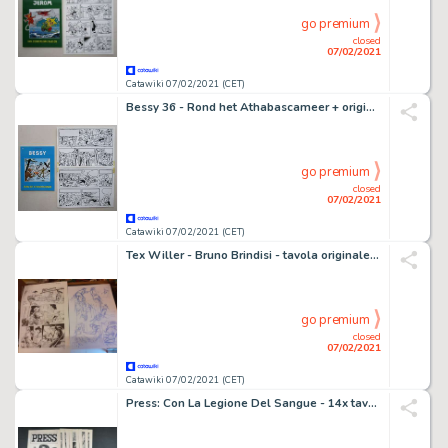
go premium
closed
07/02/2021
Catawiki 07/02/2021 (CET)
Bessy 36 - Rond het Athabascameer + originele pagina (p.8) - Softcover - First edition - (2012)
go premium
closed
07/02/2021
Catawiki 07/02/2021 (CET)
Tex Willer - Bruno Brindisi - tavola originale " Saga Coffin " - Loose page - (2019)
go premium
closed
07/02/2021
Catawiki 07/02/2021 (CET)
Press: Con La Legione Del Sangue - 14x tavole originali - episodio completo - Loose page