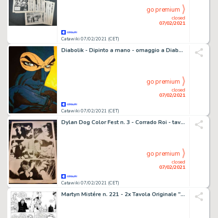
go premium
closed
07/02/2021
Catawiki 07/02/2021 (CET)
Diabolik - Dipinto a mano - omaggio a Diabolik - Loose page
go premium
closed
07/02/2021
Catawiki 07/02/2021 (CET)
Dylan Dog Color Fest n. 3 - Corrado Roi - tavola originale "La fiaba Nera" - Loose page - (2009)
go premium
closed
07/02/2021
Catawiki 07/02/2021 (CET)
Martyn Mistére n. 221 - 2x Tavola Originale "Strano ma vero" Alessandrini - Loose page - First edition - (2000)