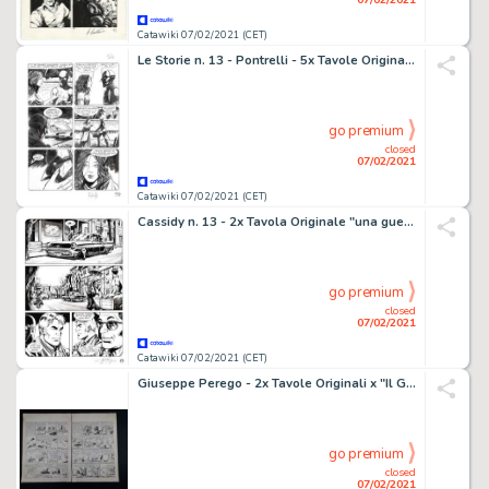
Catawiki 07/02/2021 (CET)
Le Storie n. 13 - Pontrelli - 5x Tavole Originali con sketch "Il moschettiere di ferro" - Loose page - (2009)
go premium
closed
07/02/2021
Catawiki 07/02/2021 (CET)
Cassidy n. 13 - 2x Tavola Originale "una guerra privata" Gregorini - Loose page - First edition - (2011)
go premium
closed
07/02/2021
Catawiki 07/02/2021 (CET)
Giuseppe Perego - 2x Tavole Originali x "Il Giornalino di Lucky" - Loose page - Unique copy
go premium
closed
07/02/2021