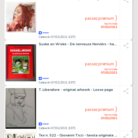
passez premium
terminée
07/02/2021
Catawiki 07/02/2021 (CET)
Suske en Wiske - De nerveuze Nerviërs - hardcover - groot formaat - (2017)
passez premium
terminée
07/02/2021
Catawiki 07/02/2021 (CET)
T. Liberatore - original artwork - Loose page
passez premium
terminée
07/02/2021
Catawiki 07/02/2021 (CET)
Tex n. 522 - Giovanni Ticci - tavola originale - Loose page