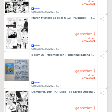
closed
07/02/2021
Catawiki 07/02/2021 (CET)
Martin Mystere Special n. 13 - Filippucci - Tavola Originale "l'ultimo concerto" - Loose page - First edition - (1996)
go premium
closed
07/02/2021
Catawiki 07/02/2021 (CET)
Bessy 25 - Het medicijn + originele pagina (p.11) - Softcover - First edition - (2010)
go premium
closed
07/02/2021
Catawiki 07/02/2021 (CET)
Dampyr n. 169 - F. Russo - 5x Tavole Originali "La tomba del re scorpione " - Loose page - (2014)
go premium