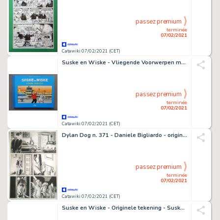
passez premium
terminée
07/02/2021
Catawiki 07/02/2021 (CET)
Suske en Wiske - Vliegende Voorwerpen met uitgewerkte opdrachttekening Arthur - luxe oblong hc - First edition - (1992)
passez premium
terminée
07/02/2021
Catawiki 07/02/2021 (CET)
Dylan Dog n. 371 - Daniele Bigliardo - original page crossover Dampyr - Loose page - (2017)
passez premium
terminée
07/02/2021
Catawiki 07/02/2021 (CET)
Suske en Wiske - Originele tekening - Suske en Wiske - De hellegathonden - Loose page