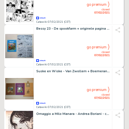
go premium
closed
07/02/2021
Catawiki 07/02/2021 (CET)
Bessy 23 - De spookfarm + originele pagina (p.7) - Softcover - First edition - (2010)
go premium
closed
07/02/2021
Catawiki 07/02/2021 (CET)
Suske en Wiske - Van Zwollem + Boemerang Trilogie + Met 2 opdrachttekeningen - Hardcover - First edition - (2009/2010)
go premium
closed
07/02/2021
Catawiki 07/02/2021 (CET)
Omaggio a Milo Manara - Andrea Boriani - carta antica hand painted - Loose page