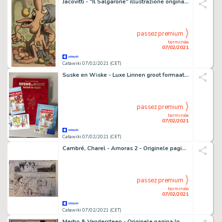
Jacovitti - "Il Salgarone" illustrazione originale pag.89 retrocolorata cm. 25x35 - Loose page
passez premium
terminée
07/02/2021
Catawiki 07/02/2021 (CET)
Suske en Wiske - Luxe Linnen groot formaat Tazuur en Tazijn - Spirit Temse met originele opdrachttekening - Hardcover - First edition - (2020)
passez premium
terminée
07/02/2021
Catawiki 07/02/2021 (CET)
Cambré, Charel - Amoras 2 - Originele pagina (p.20) Jérusalem - (2013)
passez premium
terminée
07/02/2021
Catawiki 07/02/2021 (CET)
Merho & Vandersteen - Originele pagina (p.12) - Pats 2 - De Blauwe kruik - Loose page - (1975)