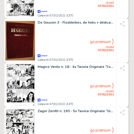
closed
07/02/2021
Catawiki 07/02/2021 (CET)
De Geuzen 3 - Flodderbes, de heks + dédicace - Hardcover - First edition - (1988)
go premium
closed
07/02/2021
Catawiki 07/02/2021 (CET)
Magico Vento n. 18 - 4x Tavola Originale "l'ombra del guerriero" - Loose page - First edition - (1998)
go premium
closed
07/02/2021
Catawiki 07/02/2021 (CET)
Zagor Zenith n. 190 - 5x Tavola Originale "lil cavaliere misterioso" Donatelli - Loose page - First edition - (1977)
go premium