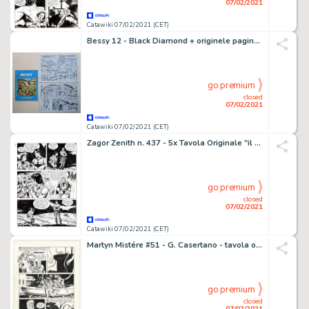
07/02/2021
Catawiki 07/02/2021 (CET)
Bessy 12 - Black Diamond + originele pagina (p.11) - Softcover - First edition - (2010)
go premium
closed
07/02/2021
Catawiki 07/02/2021 (CET)
Zagor Zenith n. 437 - 5x Tavola Originale "il terrore dal mare" Andreucci - First edition - (1997)
go premium
closed
07/02/2021
Catawiki 07/02/2021 (CET)
Martyn Mistére #51 - G. Casertano - tavola originale "La notte dell'Uomo Lupo" - Loose page - (1986)
go premium
closed
07/02/2021