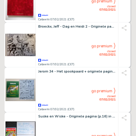
go premium
closed
07/02/2021
Catawiki 07/02/2021 (CET)
Broeckx, Jeff - Dag en Heidi 2 - Originele pagina (p.1) De Zilveren Sleutel - (1983)
go premium
closed
07/02/2021
Catawiki 07/02/2021 (CET)
Jerom 34 - Het spookpaard + originele pagina (p.12) - Softcover - First edition - (2012)
go premium
closed
07/02/2021
Catawiki 07/02/2021 (CET)
Suske en Wiske - Originele pagina (p.16) in blauw potlood - De beestige brug - (2014)