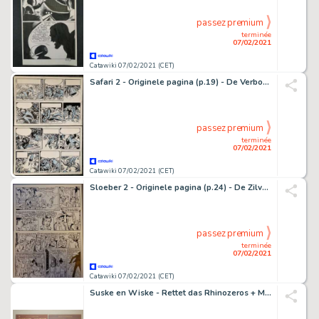
passez premium
terminée
07/02/2021
Catawiki 07/02/2021 (CET)
Safari 2 - Originele pagina (p.19) - De Verboden Jacht - Oost-Ind. inkt + blauwe steunkleur (1970)
passez premium
terminée
07/02/2021
Catawiki 07/02/2021 (CET)
Sloeber 2 - Originele pagina (p.24) - De Zilveren Adelaar - (1976)
passez premium
terminée
07/02/2021
Catawiki 07/02/2021 (CET)
Suske en Wiske - Rettet das Rhinozeros + Mummie/GÃ¶tter - 2x luxe hc - met 2 opdrachttekeningen en 2x Ex-libris - First edition - (1999/2000)