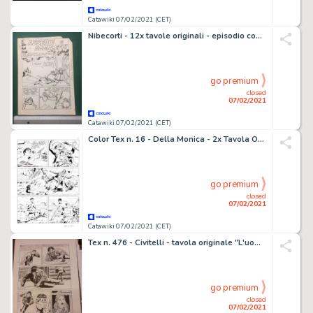
Catawiki 07/02/2021 (CET)
Nibecorti - 12x tavole originali - episodio completo - Loose page - Unique copy - (1967)
go premium
closed
07/02/2021
Catawiki 07/02/2021 (CET)
Color Tex n. 16 - Della Monica - 2x Tavola Originale "una trappola per Kit" - Loose page - (2019)
go premium
closed
07/02/2021
Catawiki 07/02/2021 (CET)
Tex n. 476 - Civitelli - tavola originale "L'uomo venuto dal fiume" - Loose page - (2003)
go premium
closed
07/02/2021