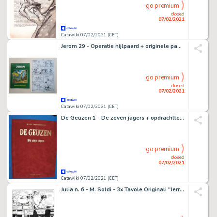
go premium
closed
07/02/2021
Catawiki 07/02/2021 (CET)
Jerom 29 - Operatie nijlpaard + originele pagina (p.25) - Softcover - First edition - (2011)
go premium
closed
07/02/2021
Catawiki 07/02/2021 (CET)
De Geuzen 1 - De zeven jagers + opdrachttekening Eugeen Goossens - Fluwelen hardcover - First edition - (2006)
go premium
closed
07/02/2021
Catawiki 07/02/2021 (CET)
Julia n. 6 - M. Soldi - 3x Tavole Originali "Jerry e' sparito" - Loose page - (1999)