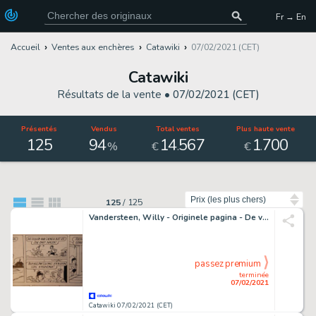
Fr → En
Accueil
Ventes aux enchères
Catawiki
07/02/2021 (CET)
Catawiki
Résultats de la vente •
07/02/2021 (CET)
Présentés
Vendus
Total ventes
Plus haute vente
125
94
14
567
1
700
.
.
%
€
€
Trier par
125
/
125
Vandersteen, Willy - Originele pagina - De vrolijke Bengels met Suske en Wiske en Lambik - (1950)
passez premium
terminée
07/02/2021
Catawiki 07/02/2021 (CET)