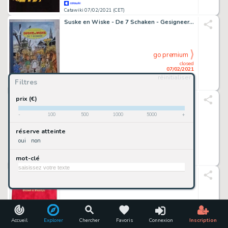
Catawiki 07/02/2021 (CET)
Suske en Wiske - De 7 Schaken - Gesigneerd + opdrachttekening - Luxe, groot-formaat uitgave met bijlage - Hardcover - First edition - (1995)
go premium
closed
07/02/2021
réinitialiser
Filtres
Catawiki 07/02/2021 (CET)
De Geuzen 7 - Strijd om slot Loevestein + dédicace - Hardcover - First edition - (2012)
prix (€)
-
100
500
1000
5000
+
go premium
réserve atteinte
closed
oui
non
07/02/2021
mot-clé
Catawiki 07/02/2021 (CET)
De Geuzen 8 - Verraad in Duindijke + dédicace - Hardcover - First edition - (2013)
go premium
closed
07/02/2021
Accueil
Explorer
Chercher
Favoris
Connexion
Inscription