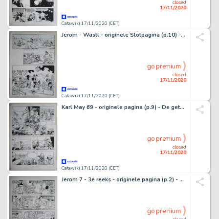
closed
17/11/2020
Catawiki 17/11/2020 (CET)
Jerom - Wastl - originele Slotpagina (p.10) - Einde - De piraten van Islas Hedas - Der Wellenstrolch von RocapÃ¤ngo
go premium
closed
17/11/2020
Catawiki 17/11/2020 (CET)
Karl May 69 - originele pagina (p.9) - De getuige - (1981)
go premium
closed
17/11/2020
Catawiki 17/11/2020 (CET)
Jerom 7 - 3e reeks - originele pagina (p.2) - De elfenplaneet - (1983)
go premium