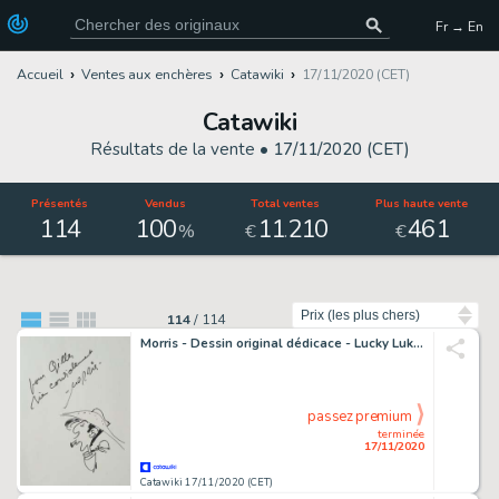
Fr → En
Accueil
Ventes aux enchères
Catawiki
17/11/2020 (CET)
Catawiki
Résultats de la vente •
17/11/2020 (CET)
Présentés
Vendus
Total ventes
Plus haute vente
114
100
11
210
461
.
%
€
€
Trier par
114
/
114
Morris - Dessin original dédicace - Lucky Luke - (1983)
passez premium
terminée
17/11/2020
Catawiki 17/11/2020 (CET)