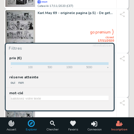
Catawiki 17/11/2020 (CET)
Karl May 69 - originele pagina (p.5) - De getuige - (1981)
go premium
closed
17/11/2020
réinitialiser
Filtres
Catawiki 17/11/2020 (CET)
Ric Hochet T13 + T21 + 2x dédicace - 2x C - First edition - (1971/1975)
prix (€)
-
100
500
1000
5000
+
go premium
réserve atteinte
closed
oui
non
17/11/2020
mot-clé
Catawiki 17/11/2020 (CET)
Tits 17 - originele pagina (p.2) - Het mysterieuze parelsnoer - (1982)
go premium
closed
17/11/2020
Accueil
Explorer
Chercher
Favoris
Connexion
Inscription