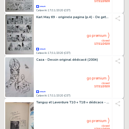
17/11/2020
Catawiki 17/11/2020 (CET)
Karl May 69 - originele pagina (p.4) - De getuige - (1981)
go premium
closed
17/11/2020
Catawiki 17/11/2020 (CET)
Caza - Dessin original dédicacé (2004)
go premium
closed
17/11/2020
Catawiki 17/11/2020 (CET)
Tanguy et Laverdure T10 + T18 + dédicace - 2x C - EO/Ré - (1968/1978)
go premium
closed
17/11/2020