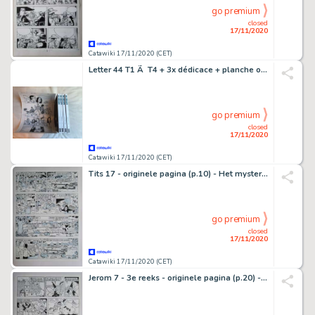
go premium
closed
17/11/2020
Catawiki 17/11/2020 (CET)
Letter 44 T1 Ã T4 + 3x dédicace + planche originale - 4x C - First edition - (2015/2016)
go premium
closed
17/11/2020
Catawiki 17/11/2020 (CET)
Tits 17 - originele pagina (p.10) - Het mysterieuze parelsnoer - (1982)
go premium
closed
17/11/2020
Catawiki 17/11/2020 (CET)
Jerom 7 - 3e reeks - originele pagina (p.20) - De elfenplaneet - (1983)