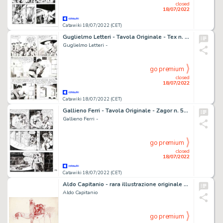
closed
18/07/2022
Catawiki 18/07/2022 (CET)
Guglielmo Letteri - Tavola Originale - Tex n. 112 - "La rete si chiude" - (1970)
Guglielmo Letteri -
go premium
closed
18/07/2022
Catawiki 18/07/2022 (CET)
Gallieno Ferri - Tavola Originale - Zagor n. 520 - "Il signore delle tenebre" - (2008)
Gallieno Ferri -
go premium
closed
18/07/2022
Catawiki 18/07/2022 (CET)
Aldo Capitanio - rara illustrazione originale di fantascienza - cm 30x21
Aldo Capitanio
go premium