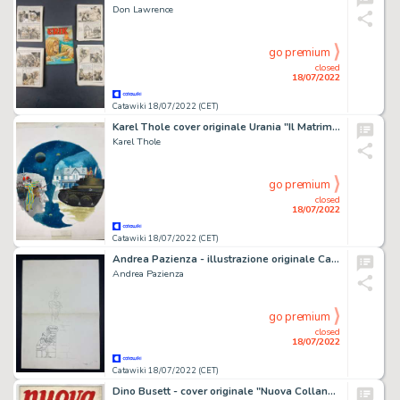
Don Lawrence
go premium
closed
18/07/2022
Catawiki 18/07/2022 (CET)
Karel Thole cover originale Urania "Il Matrimonio Alchimistico di Alistair Crompton" - (1978)
Karel Thole
go premium
closed
18/07/2022
Catawiki 18/07/2022 (CET)
Andrea Pazienza - illustrazione originale Cannibale "Bono Sto Nero!"
Andrea Pazienza
go premium
closed
18/07/2022
Catawiki 18/07/2022 (CET)
Dino Busett - cover originale "Nuova Collana Prateria" - (1977)