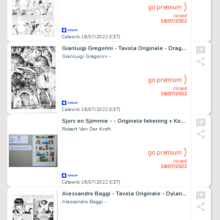
go premium
closed
18/07/2022
Catawiki 18/07/2022 (CET)
Gianluigi Gregorini - Tavola Originale - Dragonero n. 30 - "il Contagio" - (2015)
Gianluigi Gregorini -
go premium
closed
18/07/2022
Catawiki 18/07/2022 (CET)
Sjors en Sjimmie - - Originele tekening + Koptekst + Inkleuring - Sjors & Sjimmie: en de colporteur - (1982)
Robert Van Der Kroft
go premium
closed
18/07/2022
Catawiki 18/07/2022 (CET)
Alessandro Baggi - Tavola Originale - Dylan Dog Gigante n. 21 - "Il parassita" - (2012)
Alessandro Baggi -