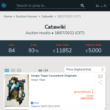
En → Fr
Home
Auction houses
Catawiki
18/07/2022 (CET)
Catawiki
Auction results •
18/07/2022 (CET)
Lots
Sold
Sale Total
Highest Sale
84
93
11
852
5
000
,
,
%
€
€
Sort by
84
/
84
Sergio Toppi Couverture Originale
Sergio Toppi
go premium
closed
18/07/2022
Catawiki 18/07/2022 (CET)