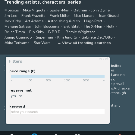
Trending artists, characters, series
Moebius
Mike Mignola
Spider-Man
Batman
John Byrne
Jim Lee
Frank Frazetta
Frank Miller
Milo Manara
Jean Giraud
Jack Kirby
Art Adams
Astonishing X-Men
Hugo Pratt
Marjane Satrapi
John Buscema
Enki Bilal
The X-Men
Hulk
Bruce Timm
Rip Kirby
B.P.R.D.
Bernie Wrightson
Juanjo Guarnido
Superman
Kim Jung Gi
Gabriele Dell'Otto
Akira Toriyama
Star Wars
View all trending searches
reset
Filters
ComicArtTracker indexes and aggregates content from 397 websites
offering original comic artworks for sale
(dealers, auction houses,
price range (€)
marketplaces and artists websites). No product can be purchased and no
auction bid can be made on the ComicArtTracker website. In case of
-
100
500
1000
5000
+
discrepancy between contents, the source website should always prevail.
Some links on ComicArtTracker are affiliate links, meaning ComicArtTracker
reserve met
may earn a commission (at no additional cost to you) if you buy through
yes
no
them — helping us keep the site running.
All images and characters contained within this site are copyright and
keyword
trademark their respective owners.
©
ComicArtTracker