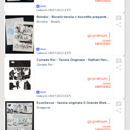
18/07/2022
Catawiki 18/07/2022 (CET)
Brindisi - Boselli tavola + bozzetto preparatorio Tex - (2019)
Brindisi - Boselli
go premium
closed
18/07/2022
Catawiki 18/07/2022 (CET)
Corrado Roi - Tavola Originale - Nathan Never Gigante nuova serie n. 17 - "I giorni della maschera" - (2014)
Corrado Roi -
go premium
closed
18/07/2022
Catawiki 18/07/2022 (CET)
EsseGesse - tavola originale Il Grande Blek "La Strega" - (1958)
Essegesse
go premium
closed
18/07/2022