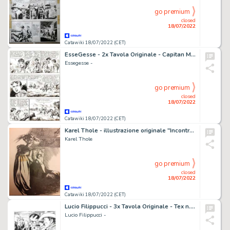
go premium
closed
18/07/2022
Catawiki 18/07/2022 (CET)
EsseGesse - 2x Tavola Originale - Capitan Miki -
Essegesse -
go premium
closed
18/07/2022
Catawiki 18/07/2022 (CET)
Karel Thole - illustrazione originale "Incontro con il Vampiro" - (1950)
Karel Thole
go premium
closed
18/07/2022
Catawiki 18/07/2022 (CET)
Lucio Filippucci - 3x Tavola Originale - Tex n. 680 - "La pista dei Forrester" - (2017)
Lucio Filippucci -