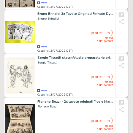
Catawiki 18/07/2022 (CET)
Bruno Brindisi 3x Tavole Originali Firmate Dylan Dog â€œL'eliminazioneâ€ - (2012)
Bruno Brindisi
go premium
closed
18/07/2022
Catawiki 18/07/2022 (CET)
Sergio Tisselli sketch/studio preparatorio originale "Tarocchi dei Vichinghi" - (2009)
Sergio Tisselli
go premium
closed
18/07/2022
Catawiki 18/07/2022 (CET)
Floriano Bozzi - 2x tavole originali "Ivo e Marisa: Verso nuove Avventure" - (1952)
Floriano Bozzi
go premium
closed
18/07/2022