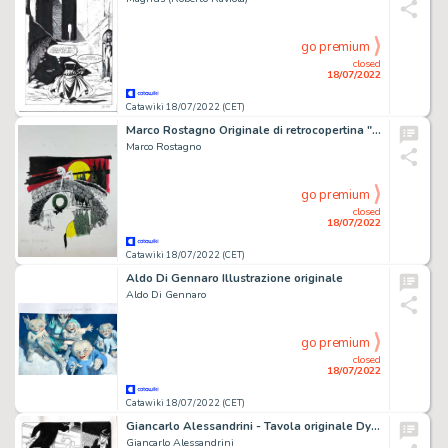
go premium
closed
18/07/2022
Catawiki 18/07/2022 (CET)
Marco Rostagno Originale di retrocopertina "Alice" per Horror - (1970)
Marco Rostagno
go premium
closed
18/07/2022
Catawiki 18/07/2022 (CET)
Aldo Di Gennaro Illustrazione originale
Aldo Di Gennaro
go premium
closed
18/07/2022
Catawiki 18/07/2022 (CET)
Giancarlo Alessandrini - Tavola originale Dylan Dog
Giancarlo Alessandrini