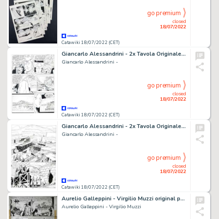
go premium
closed
18/07/2022
Catawiki 18/07/2022 (CET)
Giancarlo Alessandrini - 2x Tavola Originale - Martin Mystere Gigante n. 1 - "Il segreto di san Nicola" - (1995)
Giancarlo Alessandrini -
go premium
closed
18/07/2022
Catawiki 18/07/2022 (CET)
Giancarlo Alessandrini - 2x Tavola Originale - Martin Mystère n. 221 - "Strano ma vero" - (2000)
Giancarlo Alessandrini -
go premium
closed
18/07/2022
Catawiki 18/07/2022 (CET)
Aurelio Galleppini - Virgilio Muzzi original page Tex "La tredicesima mummia" - (1961)
Aurelio Galleppini - Virgilio Muzzi