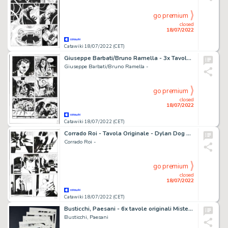
go premium
closed
18/07/2022
Catawiki 18/07/2022 (CET)
Giuseppe Barbati/Bruno Ramella - 3x Tavola Originale - Magico Vento n. 15 - "Blizzard" - (1998)
Giuseppe Barbati/Bruno Ramella -
go premium
closed
18/07/2022
Catawiki 18/07/2022 (CET)
Corrado Roi - Tavola Originale - Dylan Dog Maxi n. 14 - "Paranoia" - (2001)
Corrado Roi -
go premium
closed
18/07/2022
Catawiki 18/07/2022 (CET)
Busticchi, Paesani - 6x tavole originali Mister No "Spiagge di Fuoco" - (2000)
Busticchi, Paesani