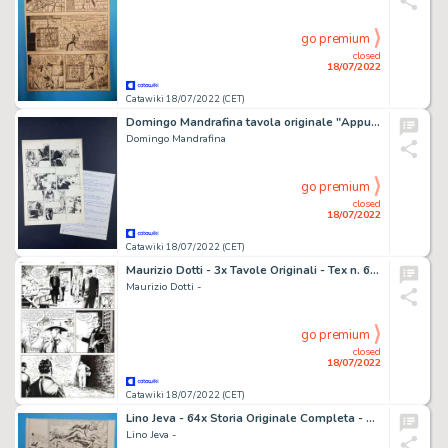
go premium
closed
18/07/2022
Catawiki 18/07/2022 (CET)
Domingo Mandrafina tavola originale "Appuntamento mancato"
Domingo Mandrafina
go premium
closed
18/07/2022
Catawiki 18/07/2022 (CET)
Maurizio Dotti - 3x Tavole Originali - Tex n. 696 - "L'ombra del maestro" - (2018)
Maurizio Dotti -
go premium
closed
18/07/2022
Catawiki 18/07/2022 (CET)
Lino Jeva - 64x Storia Originale Completa - Henry Sprint n. 11 - " Il trono del diavolo" - (1970)
Lino Jeva -