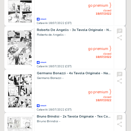
go premium
closed
18/07/2022
Catawiki 18/07/2022 (CET)
Roberto De Angelis - 3x Tavola Originale - Nathan Never n. 211 - "Il mostro nell'ombra" - (2008)
Roberto de Angelis -
go premium
closed
18/07/2022
Catawiki 18/07/2022 (CET)
Germano Bonazzi - 4x Tavola Originale - Nathan Never n. 146 "Il predicatore" - (2003)
Germano Bonazzi -
go premium
closed
18/07/2022
Catawiki 18/07/2022 (CET)
Bruno Brindisi - 2x Tavola Originale - Tex Color n. 1 - "E venne il giorno" - (2011)
Bruno Brindisi -