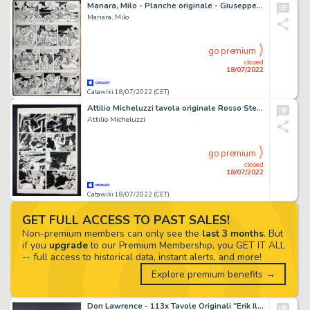
Manara, Milo - Planche originale - Giuseppe Bergman T3 - Rêver, peut-être - (1989)
Manara, Milo
go premium
closed
18/07/2022
Catawiki 18/07/2022 (CET)
Attilio Micheluzzi tavola originale Rosso Stenton "Shanghai"
Attilio Micheluzzi
go premium
closed
18/07/2022
Catawiki 18/07/2022 (CET)
GET FULL ACCESS TO PAST SALES!
Non-premium members can only see the
last 3 months
. But
if you
upgrade
to our Premium Membership, you GET IT ALL
-- full access to historical data, instant alerts, and more!
Explore premium benefits →
Don Lawrence - 113x Tavole Originali "Erik Il Vichingo" + Albo a Stampa - (1968)