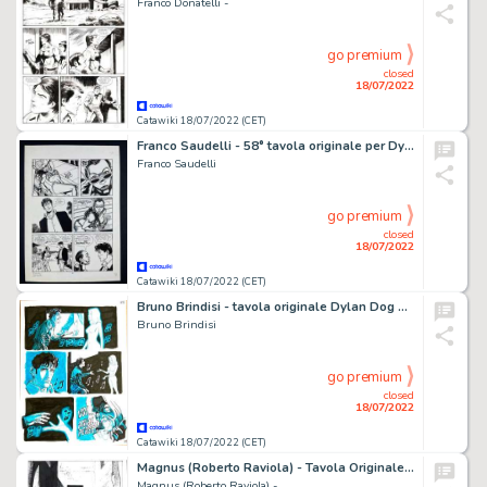
Franco Donatelli -
go premium
closed
18/07/2022
Catawiki 18/07/2022 (CET)
Franco Saudelli - 58° tavola originale per Dylan Dog "Il Cane infernale" - (1998)
Franco Saudelli
go premium
closed
18/07/2022
Catawiki 18/07/2022 (CET)
Bruno Brindisi - tavola originale Dylan Dog n.379 - (2018)
Bruno Brindisi
go premium
closed
18/07/2022
Catawiki 18/07/2022 (CET)
Magnus (Roberto Raviola) - Tavola Originale - La Compagnia della Forca n. 17 - "I Due Genii Siamesi" - (1978)
Magnus (Roberto Raviola) -