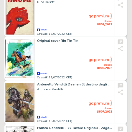
Dino Busett
go premium
closed
18/07/2022
Catawiki 18/07/2022 (CET)
Original cover Rin Tin Tin
go premium
closed
18/07/2022
Catawiki 18/07/2022 (CET)
Antonello Venditti Daanan (Il destino degli Uomini) bozzetto originale di copertina 50 x 70 cm (2017)
Antonello Venditti
go premium
closed
18/07/2022
Catawiki 18/07/2022 (CET)
Franco Donatelli - 7x Tavole Originali - Zagor n. 194 - "Il teschio di fuoco" - (1981)