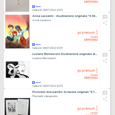
18/07/2022
Catawiki 18/07/2022 (CET)
Anna Lazzarini - illustrazione originale "Il Mistero della Pietra Azzurra" - (1993)
Anna Lazzarini
go premium
closed
18/07/2022
Catawiki 18/07/2022 (CET)
Luciano Bernasconi illustrazione originale di Lube - firmata
Luciano Bernasconi
go premium
closed
18/07/2022
Catawiki 18/07/2022 (CET)
Piccinelli Alessandro 2x tavole originali "Il feticcio di fuoco" - (2019)
Piccinelli Alessandro
go premium
closed