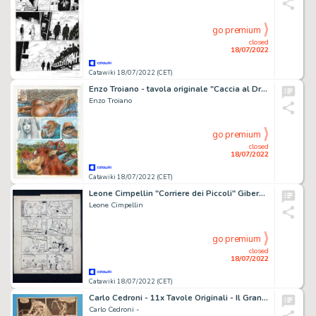
go premium
closed
18/07/2022
Catawiki 18/07/2022 (CET)
Enzo Troiano - tavola originale "Caccia al Drago" - (2010)
Enzo Troiano
go premium
closed
18/07/2022
Catawiki 18/07/2022 (CET)
Leone Cimpellin "Corriere dei Piccoli" Gibernetta e Giurabbacco - (1959)
Leone Cimpellin
go premium
closed
18/07/2022
Catawiki 18/07/2022 (CET)
Carlo Cedroni - 11x Tavole Originali - Il Grande Blek n. 10 - (1970/1974)
Carlo Cedroni -