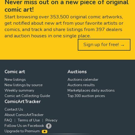
Never miss out on a new piece of original
comic art!
Start browsing over 353,500 original comic artworks,
get notified about new art from your favorite artists or
comics, and track and share listings from 397 dealers
and auction houses in one single place.
Sign up for free! →
Comic art
Auctions
New listings
Auctions calendar
New listings by source
Auctions results
Weekly summary
Marketplaces daily auctions
Comic art Collecting Guide
Top 300 auction prices
ComicArtTracker
Contact Us
About ComicArtTracker
FAQ
Terms of Use
Privacy
Follow Us on Facebook
Upgrade to Premium