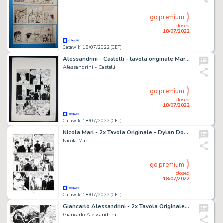
go premium
closed
18/07/2022
Catawiki 18/07/2022 (CET)
Alessandrini - Castelli - tavola originale Martin Mystère "Nostra Terra dei Mysteri" - (1987)
Alessandrini - Castelli
go premium
closed
18/07/2022
Catawiki 18/07/2022 (CET)
Nicola Mari - 2x Tavola Originale - Dylan Dog Speciale n. 13 - "Goliath" - (1999)
Nicola Mari -
go premium
closed
18/07/2022
Catawiki 18/07/2022 (CET)
Giancarlo Alessandrini - 2x Tavola Originale - Almanacco del Mistero 2015 - "Saturno contro la terra" - (2015)
Giancarlo Alessandrini -