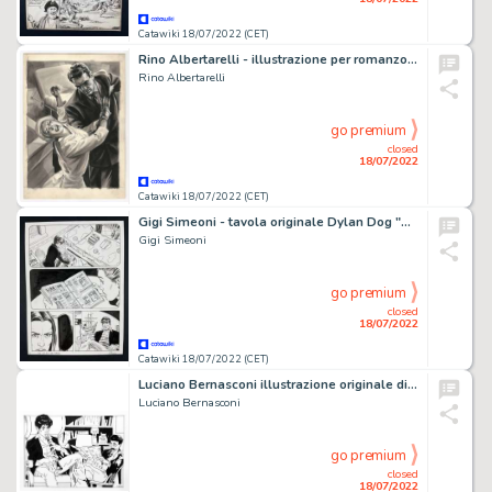
Catawiki 18/07/2022 (CET)
Rino Albertarelli - illustrazione per romanzo "Nozze di Lacrime" - Anni '50
Rino Albertarelli
go premium
closed
18/07/2022
Catawiki 18/07/2022 (CET)
Gigi Simeoni - tavola originale Dylan Dog "Nel fumo della battaglia" - (2014)
Gigi Simeoni
go premium
closed
18/07/2022
Catawiki 18/07/2022 (CET)
Luciano Bernasconi illustrazione originale di Lube - firmata
Luciano Bernasconi
go premium
closed
18/07/2022