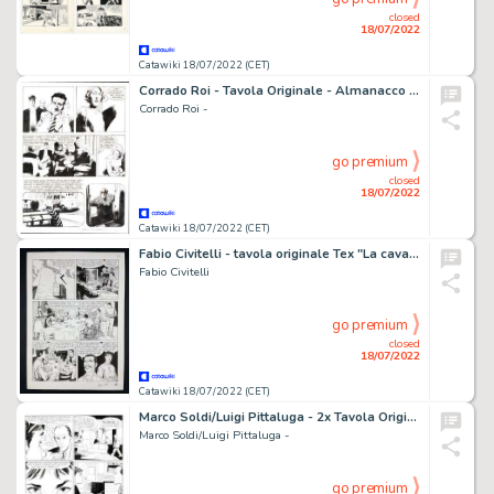
closed
18/07/2022
Catawiki 18/07/2022 (CET)
Corrado Roi - Tavola Originale - Almanacco della paura 2004 - "Le notti di Halloween" - (2004)
Corrado Roi -
go premium
closed
18/07/2022
Catawiki 18/07/2022 (CET)
Fabio Civitelli - tavola originale Tex "La cavalcata del morto" - (2012)
Fabio Civitelli
go premium
closed
18/07/2022
Catawiki 18/07/2022 (CET)
Marco Soldi/Luigi Pittaluga - 2x Tavola Originale - Julia n. 89 - "Un mondo di Pugni" - (2006)
Marco Soldi/Luigi Pittaluga -
go premium