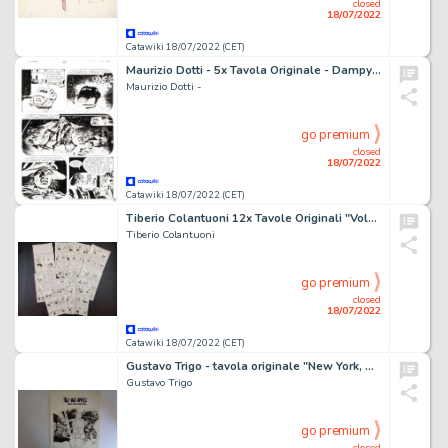
closed
18/07/2022
Catawiki 18/07/2022 (CET)
Maurizio Dotti - 5x Tavola Originale - Dampyr n. 80 - "Il signore delle maschere" - (2006)
Maurizio Dotti -
go premium
closed
18/07/2022
Catawiki 18/07/2022 (CET)
Tiberio Colantuoni 12x Tavole Originali "Volpetto e Nonna Abelarda: Un Molare Resistente" - Storia Completa
Tiberio Colantuoni
go premium
closed
18/07/2022
Catawiki 18/07/2022 (CET)
Gustavo Trigo - tavola originale "New York, New York"
Gustavo Trigo
go premium
closed