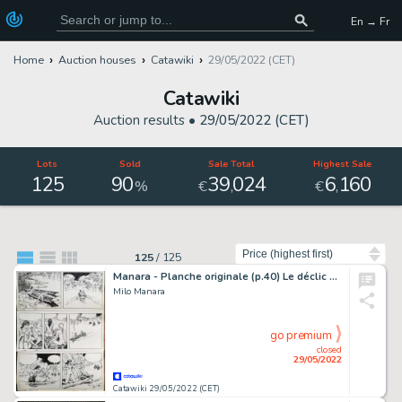
En → Fr
Home
Auction houses
Catawiki
29/05/2022 (CET)
Catawiki
Auction results •
29/05/2022 (CET)
Lots
Sold
Sale Total
Highest Sale
125
90
39
024
6
160
,
,
%
€
€
Sort by
125
/
125
Manara - Planche originale (p.40) Le déclic T3 - (1994)
Milo Manara
go premium
closed
29/05/2022
Catawiki 29/05/2022 (CET)