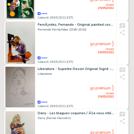
closed
29/05/2022
Catawiki 29/05/2022 (CET)
FernÃ¡ndez, Fernando - Original painted cover (51x36 cm) - Detectives Cover book - F.B.I. #114 - Pincer Brice - Cadena de crimenes - (1980)
Fernando Fernã¡Ndez (1940-2010)
go premium
closed
29/05/2022
Catawiki 29/05/2022 (CET)
Liberatore - Superbe Dessin Original Signé - La Suora
Liberatore
go premium
closed
29/05/2022
Catawiki 29/05/2022 (CET)
Dany - Les blagues coquines / Ã‡a vous intéresse? - Dessin original - Pin-Up
Dany (Daniel Henrotin)
go premium