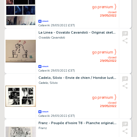
go premium
closed
29/05/2022
Catawiki 29/05/2022 (CET)
La Linea - Osvaldo Cavandoli - Original sketch - Page volante - Exemplaire unique - (2004)
Osvaldo Cavandoli
go premium
closed
29/05/2022
Catawiki 29/05/2022 (CET)
Cadelo, Silvio - Envie de chien / Hondse lust - 2 Opeenvolgende originele pagina's (p.23 + p.24 ) - Les enfants de Lutèce T3 - Layluth - (1998/2001)
Cadelo, Silvio
go premium
closed
29/05/2022
Catawiki 29/05/2022 (CET)
Franz - Poupée d'Ivoire T6 - Planche originale (p.29) - Le juge - (1997/1998)
Franz