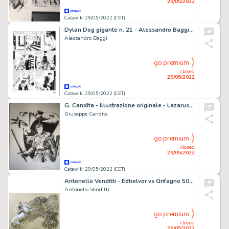
29/05/2022
Catawiki 29/05/2022 (CET)
Dylan Dog gigante n. 21 - Alessandro Baggi - Tavola Originale "Il parassita" - Page volante - Exemplaire unique - (2012)
Alessandro Baggi
go premium
closed
29/05/2022
Catawiki 29/05/2022 (CET)
G. Candita - Illustrazione originale - Lazarus Ledd - Size: 29 x 40 cm. - China su cartoncino 200 gr. - (2017)
Giuseppe Candita
go premium
closed
29/05/2022
Catawiki 29/05/2022 (CET)
Antonello Venditti - Edhelvor vs Grifagno 50 x 70 cm - Page volante - Exemplaire unique (2015)
Antonello Venditti
go premium
closed
29/05/2022