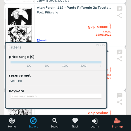
Catawiki 29/05/2022 (CET)
Alan Ford n. 119 - Paolo Piffarerio 2x Tavole Originali "Fauci" - Page volante - Exemplaire unique - (1979)
Paolo Piffarerio
go premium
closed
29/05/2022
reset
Catawiki 29/05/2022 (CET)
Filters
Tex n. 699 - Maurizio Dotti 3x Tavola Originale "Minaccia su New York" - Page volante - Exemplaire unique - (2019)
Maurizio Dotti
price range (€)
-
100
500
1000
5000
+
go premium
closed
reserve met
29/05/2022
yes
no
Catawiki 29/05/2022 (CET)
keyword
Nathan Never n. 146 - Germano Bonazzi 4x Tavola Originale "Il predicatore" - Page volante - Exemplaire unique - (2003)
Germano Bonazzi
go premium
closed
29/05/2022
Home
Explore
Search
Track
Log in
Sign up
Catawiki 29/05/2022 (CET)