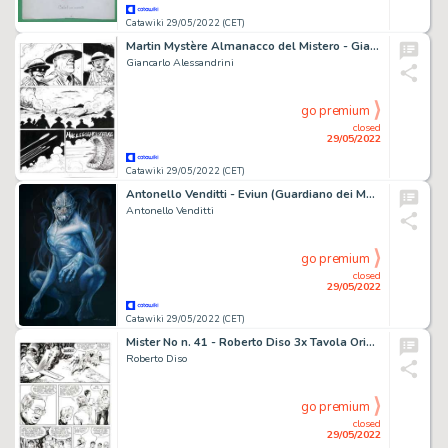
Catawiki 29/05/2022 (CET)
Martin Mystère Almanacco del Mistero - Giancarlo Alessandrini 3x Tavola Originale "Saturno contro la terra" - Page volante - Exemplaire unique - (2015)
Giancarlo Alessandrini
go premium
closed
29/05/2022
Catawiki 29/05/2022 (CET)
Antonello Venditti - Eviun (Guardiano dei Morti) 50 x 70 cm - Page volante - Exemplaire unique (2015)
Antonello Venditti
go premium
closed
29/05/2022
Catawiki 29/05/2022 (CET)
Mister No n. 41 - Roberto Diso 3x Tavola Originale "il mistero di Selva Preta" - Page volante - Exemplaire unique - (1978)
Roberto Diso
go premium
closed
29/05/2022