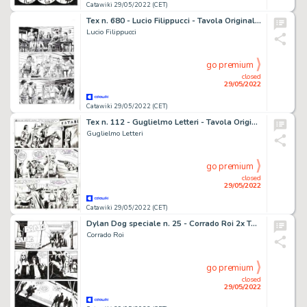
Catawiki 29/05/2022 (CET)
Tex n. 680 - Lucio Filippucci - Tavola Originale "La pista dei Forrester" - Page volante - Exemplaire unique - (2017)
Lucio Filippucci
go premium
closed
29/05/2022
Catawiki 29/05/2022 (CET)
Tex n. 112 - Guglielmo Letteri - Tavola Originale "La rete si chiude" - Page volante - Exemplaire unique - (1970)
Guglielmo Letteri
go premium
closed
29/05/2022
Catawiki 29/05/2022 (CET)
Dylan Dog speciale n. 25 - Corrado Roi 2x Tavola Originale "La piramide capovolta" - Page volante - Exemplaire unique - (2012)
Corrado Roi
go premium
closed
29/05/2022