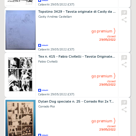
Catawiki 29/05/2022 (CET)
Topolino 3429 - Tavola originale di Casty da â€œIo sono macchia neraâ€ a matita - Size: 32 x 24 cm. - (2021)
Casty Andrea Castellan
go premium
closed
29/05/2022
Catawiki 29/05/2022 (CET)
Tex n. 415 - Fabio Civitelli - Tavola Originale "Delitto nel porto" - Page volante - Exemplaire unique - (1995)
Fabio Civitelli
go premium
closed
29/05/2022
Catawiki 29/05/2022 (CET)
Dylan Dog speciale n. 25 - Corrado Roi 2x Tavola Originale "La piramide capovolta" - Page volante - Exemplaire unique - (2012)
Corrado Roi
go premium
closed
29/05/2022