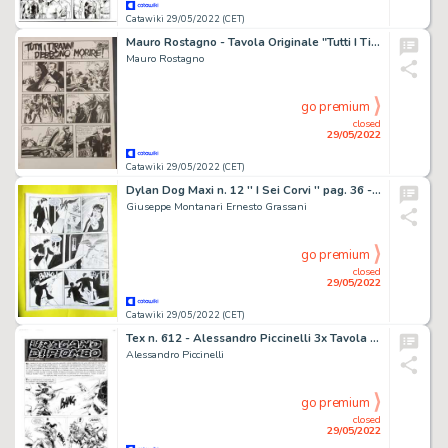
Catawiki 29/05/2022 (CET)
Mauro Rostagno - Tavola Originale "Tutti I Tiranni Debbono Morire!" - Page volante - Exemplaire unique
Mauro Rostagno
go premium
closed
29/05/2022
Catawiki 29/05/2022 (CET)
Dylan Dog Maxi n. 12 '' I Sei Corvi '' pag. 36 - Montanari & Grassani Tavola Originale Original Art - (2009)
Giuseppe Montanari Ernesto Grassani
go premium
closed
29/05/2022
Catawiki 29/05/2022 (CET)
Tex n. 612 - Alessandro Piccinelli 3x Tavola Originale "Uragano di piombo" Title Page - Page volante - Exemplaire unique - (2015)
Alessandro Piccinelli
go premium
closed
29/05/2022