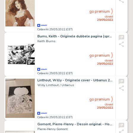
go premium
closed
29/05/2022
Catawiki 29/05/2022 (CET)
Burns, Keith - Originele dubbele pagina (spread) - Hommage aan L'escadrille des Cigognes
Keith Burns
go premium
closed
29/05/2022
Catawiki 29/05/2022 (CET)
Linthout, Willy - Originele cover - Urbanus 2 - De Hittentitten zien het niet zitten - Page volante - (1998)
Willy Linthout / Urbanus
go premium
closed
29/05/2022
Catawiki 29/05/2022 (CET)
Gomont, Pierre-Henry - Dessin original - Hommage Ã Milton Caniff / Terry and the pirates (2021)
Pierre-Henry Gomont