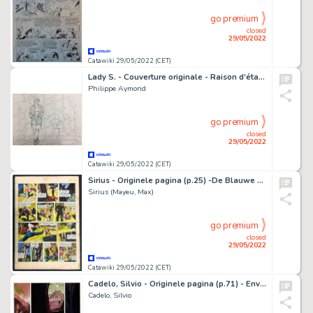
go premium
closed
29/05/2022
Catawiki 29/05/2022 (CET)
Lady S. - Couverture originale - Raison d'état - Couverture pour le Journal Spirou - (2012)
Philippe Aymond
go premium
closed
29/05/2022
Catawiki 29/05/2022 (CET)
Sirius - Originele pagina (p.25) -De Blauwe Sperwer/ l'Epervier Blue T2 - Het Pareleiland / L'Ile aux Perles - (1947)
Sirius (Mayeu, Max)
go premium
closed
29/05/2022
Catawiki 29/05/2022 (CET)
Cadelo, Silvio - Originele pagina (p.71) - Envie de chien T2 - Deux mouches blanches - (1994)
Cadelo, Silvio