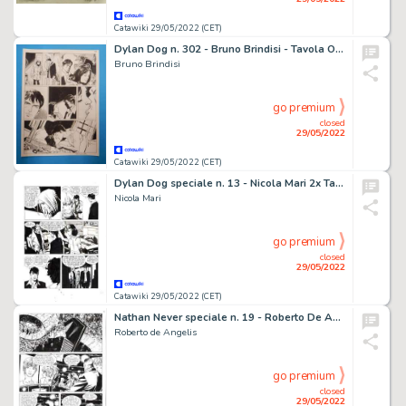
Catawiki 29/05/2022 (CET)
Dylan Dog n. 302 - Bruno Brindisi - Tavola Originale "Il delitto perfetto" - Page volante - Exemplaire unique - (2014)
Bruno Brindisi
go premium
closed
29/05/2022
Catawiki 29/05/2022 (CET)
Dylan Dog speciale n. 13 - Nicola Mari 2x Tavola Originale "Goliath" - Page volante - Exemplaire unique - (1999)
Nicola Mari
go premium
closed
29/05/2022
Catawiki 29/05/2022 (CET)
Nathan Never speciale n. 19 - Roberto De Angelis 3x Tavola Originale "Senza domani" - Page volante - Exemplaire unique - (2009)
Roberto de Angelis
go premium
closed
29/05/2022