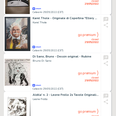
closed
29/05/2022
Catawiki 29/05/2022 (CET)
Karel Thole - Originale di Copertina "Ellery Queen" - Page volante - Exemplaire unique
Karel Thole
go premium
closed
29/05/2022
Catawiki 29/05/2022 (CET)
Di Sano, Bruno - Dessin original - Rubine
Bruno Di Sano
go premium
closed
29/05/2022
Catawiki 29/05/2022 (CET)
Aldila' n. 2 - Leone Frollo 2x Tavole Originali Full Page "la testa di Orfeo" e Altro - Page volante - Exemplaire unique - (1979)
Leone Frollo
go premium
closed