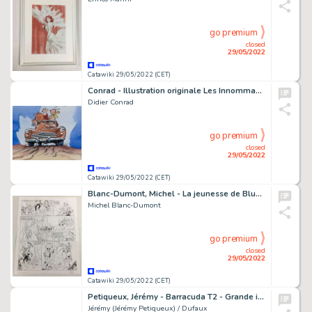
go premium
closed
29/05/2022
Catawiki 29/05/2022 (CET)
Conrad - Illustration originale Les Innommables T11 - 'Au nord de White Sands' pour ex-libris - (2003)
Didier Conrad
go premium
closed
29/05/2022
Catawiki 29/05/2022 (CET)
Blanc-Dumont, Michel - La jeunesse de Blueberry - Planche originale (p.31) - 1276 Ã¢mes - (2009)
Michel Blanc-Dumont
go premium
closed
29/05/2022
Catawiki 29/05/2022 (CET)
Petiqueux, Jérémy - Barracuda T2 - Grande illustration originale aquarellé - Cicatrices + Tirage de tête + Ex-Libris - numéroté et signé - (2011)
Jérémy (Jérémy Petiqueux) / Dufaux