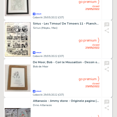
go premium
closed
29/05/2022
Catawiki 29/05/2022 (CET)
Sirius - Les Timour/ De Timoers 11 - Planche originale grande format / Grote originele pagina (p.43) - La francisque et le cimeterre / De strijdbijl en het kromzwaard - Page volante - (1959/1960)
Sirius (Mayeu, Max)
go premium
closed
29/05/2022
Catawiki 29/05/2022 (CET)
De Moor, Bob - Cori le Mousaillon - Dessin original - Hommage Ã A.P. DuchÃ¢teau et anniversaire de Ric Hochet - (1991)
Bob de Moor
go premium
closed
29/05/2022
Catawiki 29/05/2022 (CET)
Attanasio - Jimmy stone - Originele pagina (p.37) - Operatie Valstrik (Dispositif Guet-apens) - inclusief grootformaat linnen album met 4x dédicace - Cartonné - EO - (1987)
Dino Attanasio