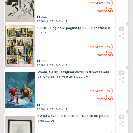
go premium
closed
29/05/2022
Catawiki 29/05/2022 (CET)
Sirius - Originele pagina (p.52) - Godefroid de Bouillon/ Godfried van Bouillon - (1946)
Sirius
go premium
closed
29/05/2022
Catawiki 29/05/2022 (CET)
Wood, Gerry - Original cover in direct colors - The Trigan Empire / Trigië / L'empire de Trigan - (1985)
Gerry Wood - Formaat 25,5 X 21 Cm
go premium
closed
29/05/2022
Catawiki 29/05/2022 (CET)
Swolfs, Yves - Lonesome - Dessin original pour un Ex-libris - (2020)
Yves Swolfs