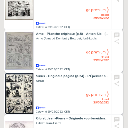
go premium
closed
29/05/2022
Catawiki 29/05/2022 (CET)
Arno - Planche originale (p.8) - Anton Six - (1987)
Arno (Arnaud Dombre) / Bocquet, José-Louis
go premium
closed
29/05/2022
Catawiki 29/05/2022 (CET)
Sirius - Originele pagina (p.24) - L'Épervier bleu T5 - L'Ennemi sous la mer / De geheimzinnige vijand - (1949)
Sirius
go premium
closed
29/05/2022
Catawiki 29/05/2022 (CET)
Gibrat, Jean-Pierre - Originele voorbereidende schets - Cécile (Le Sursis / Het Uitstel) - Page volante - (1997)
Gibrat, Jean-Pierre