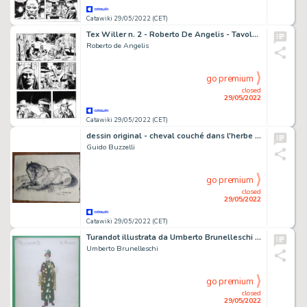
Catawiki 29/05/2022 (CET)
Tex Willer n. 2 - Roberto De Angelis - Tavola Originale "La banda di Red Bill" - Page volante - Exemplaire unique - (2018)
Roberto de Angelis
go premium
closed
29/05/2022
Catawiki 29/05/2022 (CET)
dessin original - cheval couché dans l'herbe - (1974)
Guido Buzzelli
go premium
closed
29/05/2022
Catawiki 29/05/2022 (CET)
Turandot illustrata da Umberto Brunelleschi 4 - Calaf - EO - (1926)
Umberto Brunelleschi
go premium
closed
29/05/2022