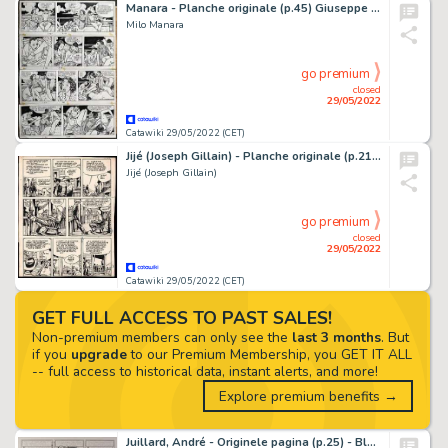
Manara - Planche originale (p.45) Giuseppe Bergman T3 - Rêver, peut-être - (1989)
Milo Manara
go premium
closed
29/05/2022
Catawiki 29/05/2022 (CET)
Jijé (Joseph Gillain) - Planche originale (p.21) - Jerry Spring T7 - Enquête Ã San Juan (Le ranch de la malchance) - (1957)
Jijé (Joseph Gillain)
go premium
closed
29/05/2022
Catawiki 29/05/2022 (CET)
GET FULL ACCESS TO PAST SALES!
Non-premium members can only see the
last 3 months
. But
if you
upgrade
to our Premium Membership, you GET IT ALL
-- full access to historical data, instant alerts, and more!
Explore premium benefits →
Juillard, André - Originele pagina (p.25) - Blake & Mortimer 24 - Le testament de William S. / Het testament van William S. - (2016)