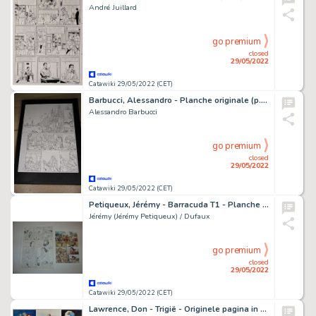
André Juillard
go premium
closed
29/05/2022
Catawiki 29/05/2022 (CET)
Barbucci, Alessandro - Planche originale (p.1) - EkhÃ¶ Monde miroir T2 - Paris empire - Page volante - (2013)
Alessandro Barbucci
go premium
closed
29/05/2022
Catawiki 29/05/2022 (CET)
Petiqueux, Jérémy - Barracuda T1 - Planche originale (p.6) - Esclaves + Tirage de tête + Ex-Libris - numéroté et signé - (2010)
Jérémy (Jérémy Petiqueux) / Dufaux
go premium
closed
29/05/2022
Catawiki 29/05/2022 (CET)
Lawrence, Don - Trigië - Originele pagina in kleur - The Trigan Empire - War with Hericon - (1967)