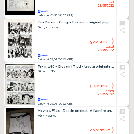
closed
29/05/2022
Catawiki 29/05/2022 (CET)
Ken Parker - Giorgio Trevisan - original page - Page volante
Giorgio Trevisan
go premium
closed
29/05/2022
Catawiki 29/05/2022 (CET)
Tex n. 146 - Giovanni Ticci - tavola originale - Page volante
Giovanni Ticci
go premium
closed
29/05/2022
Catawiki 29/05/2022 (CET)
Meynet, Félix - Dessin original (A l'arrière une esquisse) - Hommage Golden city par Meynet (Les Éternels / Double M / Fanfoué) - Page volante
Félix Meynet
go premium