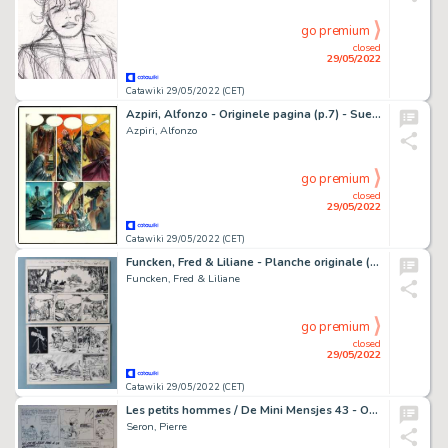
go premium
closed
29/05/2022
Catawiki 29/05/2022 (CET)
Azpiri, Alfonzo - Originele pagina (p.7) - SueÃ±os Humedos # 1 - (1998)
Azpiri, Alfonzo
go premium
closed
29/05/2022
Catawiki 29/05/2022 (CET)
Funcken, Fred & Liliane - Planche originale (p.01) - Le Chevalier blanc - Echec au roi - Page volante - (1960)
Funcken, Fred & Liliane
go premium
closed
29/05/2022
Catawiki 29/05/2022 (CET)
Les petits hommes / De Mini Mensjes 43 - Originele pagina - Castel Montigru - (2007)
Seron, Pierre