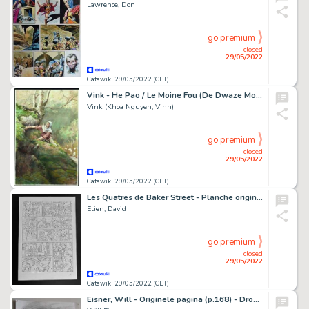
Lawrence, Don
go premium
closed
29/05/2022
Catawiki 29/05/2022 (CET)
Vink - He Pao / Le Moine Fou (De Dwaze Monnik) - Originele aquarel op aquarelpapier - gemaakt voor een kalender - (1988)
Vink (Khoa Nguyen, Vinh)
go premium
closed
29/05/2022
Catawiki 29/05/2022 (CET)
Les Quatres de Baker Street - Planche originale (p36) - Tome 1 - L'affaire du rideau bleu - Page volante - (2009)
Etien, David
go premium
closed
29/05/2022
Catawiki 29/05/2022 (CET)
Eisner, Will - Originele pagina (p.168) - Dropsie Avenue - (1994)