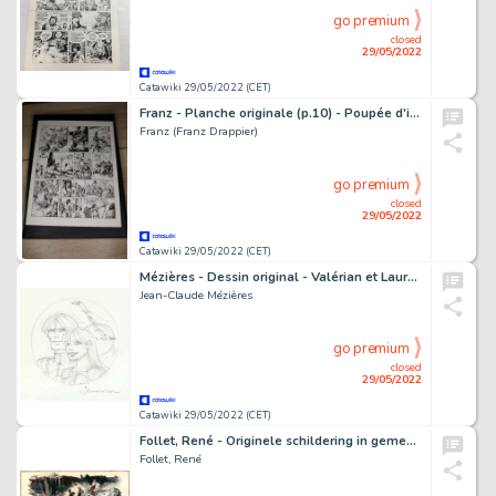
go premium
closed
29/05/2022
Catawiki 29/05/2022 (CET)
Franz - Planche originale (p.10) - Poupée d'ivoire T9 - Timok Khan - Page volante - (2005)
Franz (Franz Drappier)
go premium
closed
29/05/2022
Catawiki 29/05/2022 (CET)
Mézières - Dessin original - Valérian et Laureline - (2012)
Jean-Claude Mézières
go premium
closed
29/05/2022
Catawiki 29/05/2022 (CET)
Follet, René - Originele schildering in gemengde techniek - La Cordée
Follet, René