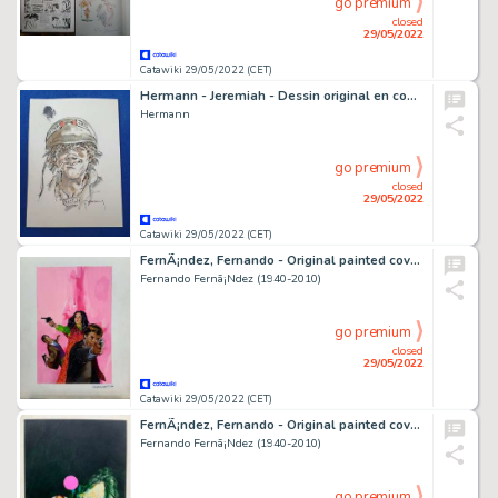
go premium
closed
29/05/2022
Catawiki 29/05/2022 (CET)
Hermann - Jeremiah - Dessin original en couleurs directes - Kurdy - Page volante
Hermann
go premium
closed
29/05/2022
Catawiki 29/05/2022 (CET)
FernÃ¡ndez, Fernando - Original painted cover (51x36 cm) - Original Detectives Cover Book - (1978)
Fernando Fernã¡Ndez (1940-2010)
go premium
closed
29/05/2022
Catawiki 29/05/2022 (CET)
FernÃ¡ndez, Fernando - Original painted cover (51x36 cm) - Detectives Cover book - (1978)
Fernando Fernã¡Ndez (1940-2010)
go premium