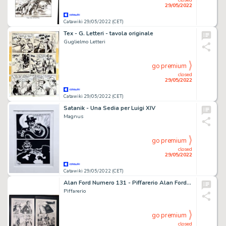
29/05/2022
Catawiki 29/05/2022 (CET)
Tex - G. Letteri - tavola originale
Guglielmo Letteri
go premium
closed
29/05/2022
Catawiki 29/05/2022 (CET)
Satanik - Una Sedia per Luigi XIV
Magnus
go premium
closed
29/05/2022
Catawiki 29/05/2022 (CET)
Alan Ford Numero 131 - Piffarerio Alan Ford N 131 2 Tavole originali Pagina 88 e Pagina 103 piÃ¹ fumetto - (1980)
Piffarerio
go premium
closed