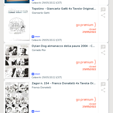
Catawiki 29/05/2022 (CET)
Topolino - Giancarlo Gatti 4x Tavole Originali Disney editoriali anni '60/70 quasi tutte siglate - Page volante - Exemplaire unique - (1968/1974)
Giancarlo Gatti
go premium
closed
29/05/2022
Catawiki 29/05/2022 (CET)
Dylan Dog almanacco della paura 2004 - Corrado Roi - Tavola Originale "Le notti di Halloween" - Page volante - Exemplaire unique - (2004)
Corrado Roi
go premium
closed
29/05/2022
Catawiki 29/05/2022 (CET)
Zagor n. 154 - Franco Donatelli 4x Tavola Originale "Senza tregua" - Page volante - Exemplaire unique - (1978)
Franco Donatelli
go premium
closed
29/05/2022