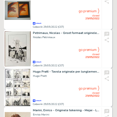
go premium
closed
29/05/2022
Catawiki 29/05/2022 (CET)
Petrimaux, Nicolas - Groot formaat originele tekening voor Galerie Glénat - Il faut flinguer Ramirez / Jagen op Ramirez - (2021)
Nicolas Petrimaux
go premium
closed
29/05/2022
Catawiki 29/05/2022 (CET)
Hugo Pratt - Tavola originale per Junglemen - Page volante - Exemplaire unique
Hugo Pratt
go premium
closed
29/05/2022
Catawiki 29/05/2022 (CET)
Marini, Enrico - Originele tekening - Mejai - Le Scorpion / De schorpioen - (2011)
Enrico Marini