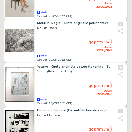
closed
29/05/2022
Catawiki 29/05/2022 (CET)
Moulun, Régis - Grote originele potloodtekening - 'Jungle Fever' - (2014)
Moulin, Régis
go premium
closed
29/05/2022
Catawiki 29/05/2022 (CET)
Yslaire - Grote originele potloodtekening - Sambre / Samber - (1990/1995)
Yslaire (Bernard Hislaire)
go premium
closed
29/05/2022
Catawiki 29/05/2022 (CET)
Parcelier, Laurent (La malédiction des sept boules vertes) - Planche originale (p.16) - Hors-Série : Le Lutin farceur - (1993)
Laurent Parcelier
go premium