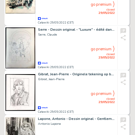
go premium
closed
29/05/2022
Catawiki 29/05/2022 (CET)
Serre - Dessin original - "Luxure" - édité dans album "Les 7 pêchés capitaux" - (1983)
Serre, Claude
go premium
closed
29/05/2022
Catawiki 29/05/2022 (CET)
Gibrat, Jean-Pierre - Originele tekening op board - Jeanne (Le Vol du Carbeau / Elke raaf pikt) - Page volante - (2002/2005)
Gibrat, Jean-Pierre
go premium
closed
29/05/2022
Catawiki 29/05/2022 (CET)
Lapone, Antonio - Dessin original - Gentlemind
Antonio Lapone