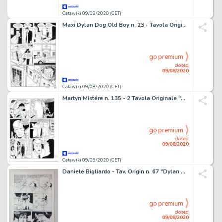
Catawiki 09/08/2020 (CET)
Maxi Dylan Dog Old Boy n. 23 - Tavola Originale "a volte non ritornano" - Loose page - First edition - (2015)
go premium
closed
09/08/2020
Catawiki 09/08/2020 (CET)
Martyn Mistére n. 135 - 2 Tavola Originale "Catacombe!" - First edition - (1983)
go premium
closed
09/08/2020
Catawiki 09/08/2020 (CET)
Daniele Bigliardo - Tav. Origin n. 67 "Dylan Dog: L'Erede Oscuro - Lo Scettro di Oktar" - Loose page - First edition - (2010)
go premium
closed
09/08/2020