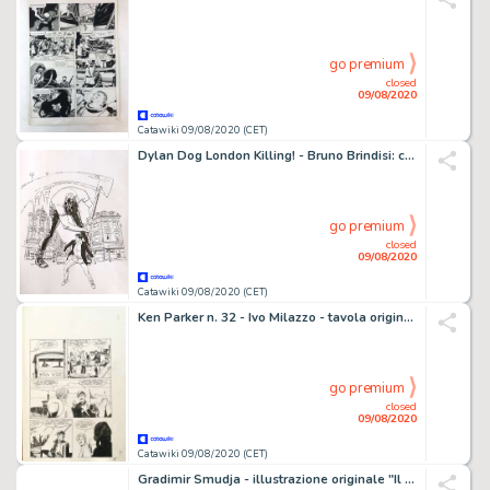
go premium
closed
09/08/2020
Catawiki 09/08/2020 (CET)
Dylan Dog London Killing! - Bruno Brindisi: cover originale â€œViaggio nell'incuboâ€ - Loose page - (2019)
go premium
closed
09/08/2020
Catawiki 09/08/2020 (CET)
Ken Parker n. 32 - Ivo Milazzo - tavola originale "La Leggenda del generale" - Loose page
go premium
closed
09/08/2020
Catawiki 09/08/2020 (CET)
Gradimir Smudja - illustrazione originale "Il Cabaret delle Muse" - Loose page