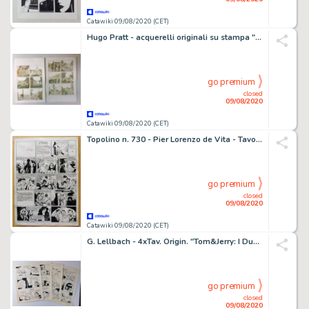
Catawiki 09/08/2020 (CET)
Hugo Pratt - acquerelli originali su stampa "Lo Jettatore - Una Storia di Guerra" - Loose page
go premium
closed
09/08/2020
Catawiki 09/08/2020 (CET)
Topolino n. 730 - Pier Lorenzo de Vita - Tavola originale - Loose page - (1949)
go premium
closed
09/08/2020
Catawiki 09/08/2020 (CET)
G. Lellbach - 4xTav. Origin. "Tom&Jerry: I Due Moschettieri" - Loose page - First edition
go premium
closed
09/08/2020