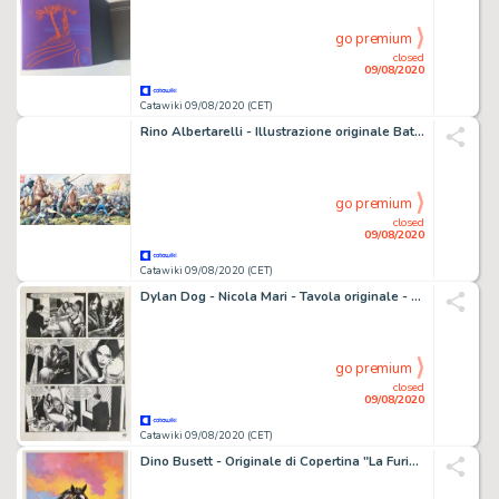
go premium
closed
09/08/2020
Catawiki 09/08/2020 (CET)
Rino Albertarelli - Illustrazione originale Battaglia di San Quintino - Publ. Vol. Valle d'Aosta - Loose page
go premium
closed
09/08/2020
Catawiki 09/08/2020 (CET)
Dylan Dog - Nicola Mari - Tavola originale - Loose page
go premium
closed
09/08/2020
Catawiki 09/08/2020 (CET)
Dino Busett - Originale di Copertina "La Furia del West" n.39 - Loose page - First edition - (1977)