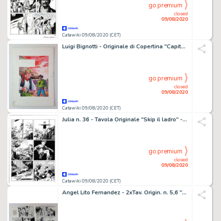
go premium
closed
09/08/2020
Catawiki 09/08/2020 (CET)
Luigi Bignotti - Originale di Copertina "Capitan Miki: L'Oscura Minaccia" - Firmato - Loose page - First edition - (1970)
go premium
closed
09/08/2020
Catawiki 09/08/2020 (CET)
Julia n. 36 - Tavola Originale "Skip il ladro" - Loose page - First edition - (2001)
go premium
closed
09/08/2020
Catawiki 09/08/2020 (CET)
Angel Lito Fernandez - 2xTav. Origin. n. 5,6 "Larry Mannino Distretto 56: ConspiraciÃ²n del Silencio" - Loose page - First edition