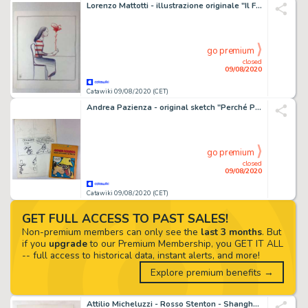
Lorenzo Mattotti - illustrazione originale "Il Fiore" - Loose page
go premium
closed
09/08/2020
Catawiki 09/08/2020 (CET)
Andrea Pazienza - original sketch "Perché Pippo Sembra uno Sballato: Agnus Deiâ€¦" - Loose page
go premium
closed
09/08/2020
Catawiki 09/08/2020 (CET)
GET FULL ACCESS TO PAST SALES!
Non-premium members can only see the
last 3 months
. But
if you
upgrade
to our Premium Membership, you GET IT ALL
-- full access to historical data, instant alerts, and more!
Explore premium benefits →
Attilio Micheluzzi - Rosso Stenton - Shanghai - Loose page