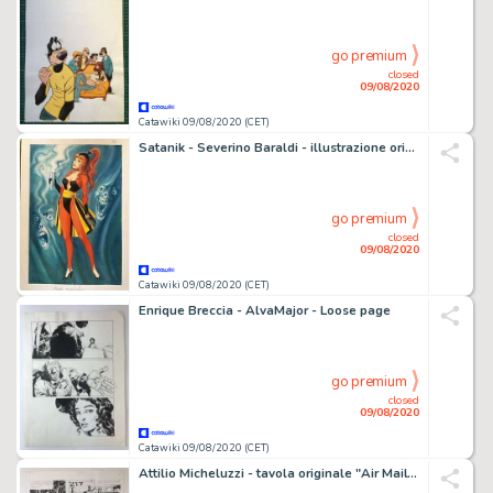
go premium
closed
09/08/2020
Catawiki 09/08/2020 (CET)
Satanik - Severino Baraldi - illustrazione originale omaggio a Magnus - Loose page
go premium
closed
09/08/2020
Catawiki 09/08/2020 (CET)
Enrique Breccia - AlvaMajor - Loose page
go premium
closed
09/08/2020
Catawiki 09/08/2020 (CET)
Attilio Micheluzzi - tavola originale "Air Mail" - 41° tavola - Loose page