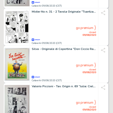
Catawiki 09/08/2020 (CET)
Mister No n. 31 - 2 Tavola Originale "Tsantzas" - Loose page - First edition - (1977)
go premium
closed
09/08/2020
Catawiki 09/08/2020 (CET)
Silva - Originale di Copertina "Don Ciccio Racconta..." - Firmato - Loose page - First edition - (1945)
go premium
closed
09/08/2020
Catawiki 09/08/2020 (CET)
Valerio Piccioni - Tav. Origin n. 69 "Julia: Cielo Nero" - Firmata - Loose page - First edition - (2000)
go premium
closed
09/08/2020