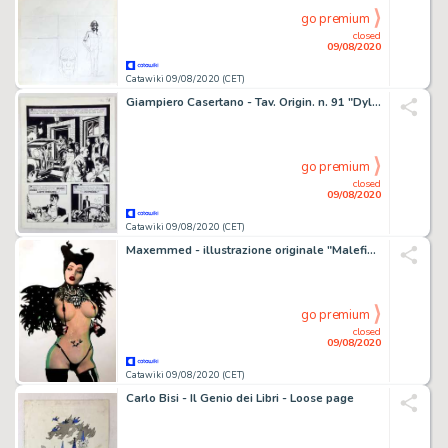
go premium
closed
09/08/2020
Catawiki 09/08/2020 (CET)
Giampiero Casertano - Tav. Origin. n. 91 "Dylan Dog: Morte a Domicilio" - Firmata - Loose page - First edition - (1999)
go premium
closed
09/08/2020
Catawiki 09/08/2020 (CET)
Maxemmed - illustrazione originale "Malefica" 29x42 cm - Loose page - (2014)
go premium
closed
09/08/2020
Catawiki 09/08/2020 (CET)
Carlo Bisi - Il Genio dei Libri - Loose page