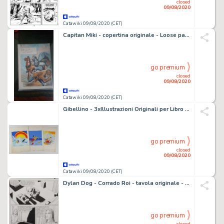
closed
09/08/2020
Catawiki 09/08/2020 (CET)
Capitan Miki - copertina originale - Loose page - (1960)
go premium
closed
09/08/2020
Catawiki 09/08/2020 (CET)
Gibellino - 3xIllustrazioni Originali per Libro per Infanzia - Firmate - Loose page - First edition
go premium
closed
09/08/2020
Catawiki 09/08/2020 (CET)
Dylan Dog - Corrado Roi - tavola originale - Loose page
go premium
closed