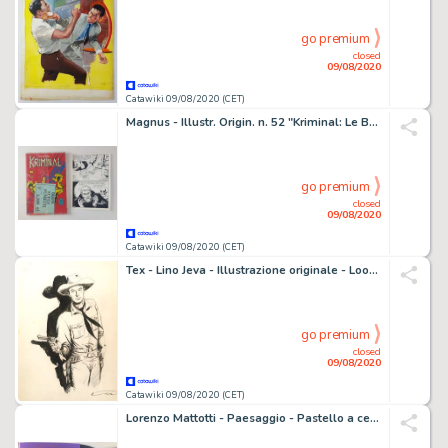
go premium
closed
09/08/2020
Catawiki 09/08/2020 (CET)
Magnus - Illustr. Origin. n. 52 "Kriminal: Le Bare di Ghiaccio" + Albo "Super Fumetti in Film" - Loose page - First edition - (1971)
go premium
closed
09/08/2020
Catawiki 09/08/2020 (CET)
Tex - Lino Jeva - Illustrazione originale - Loose page
go premium
closed
09/08/2020
Catawiki 09/08/2020 (CET)
Lorenzo Mattotti - Paesaggio - Pastello a cera su volume - First edition - (2008)