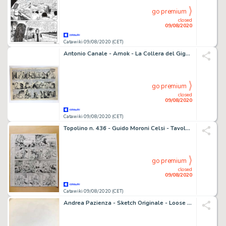
go premium
closed
09/08/2020
Catawiki 09/08/2020 (CET)
Antonio Canale - Amok - La Collera del Gigante - Loose page - (1946)
go premium
closed
09/08/2020
Catawiki 09/08/2020 (CET)
Topolino n. 436 - Guido Moroni Celsi - Tavola originale "La rivincita di Yanez" - Loose page - (1941)
go premium
closed
09/08/2020
Catawiki 09/08/2020 (CET)
Andrea Pazienza - Sketch Originale - Loose page