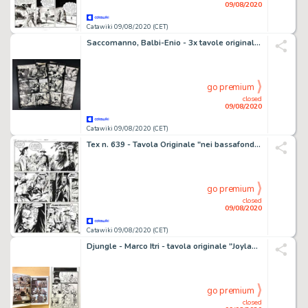
09/08/2020
Catawiki 09/08/2020 (CET)
Saccomanno, Balbi-Enio - 3x tavole originali "Giungla di pietra" - Loose page - First edition
go premium
closed
09/08/2020
Catawiki 09/08/2020 (CET)
Tex n. 639 - Tavola Originale "nei bassafondi di San Francisco" - Loose page - First edition - (2014)
go premium
closed
09/08/2020
Catawiki 09/08/2020 (CET)
Djungle - Marco Itri - tavola originale "Joyland" Firmata Pag. 29 - Loose page - (2018)
go premium
closed