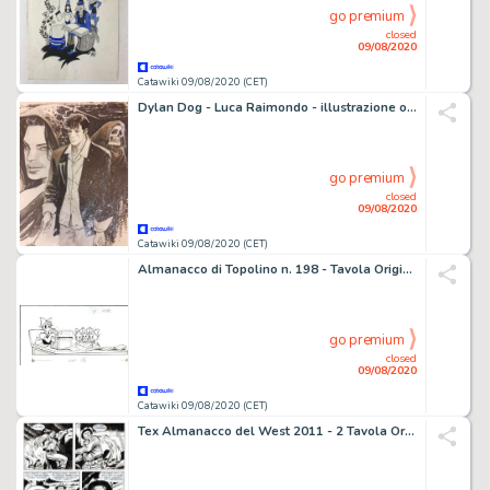
go premium
closed
09/08/2020
Catawiki 09/08/2020 (CET)
Dylan Dog - Luca Raimondo - illustrazione originale "Amore e Morte" - Loose page - (2020)
go premium
closed
09/08/2020
Catawiki 09/08/2020 (CET)
Almanacco di Topolino n. 198 - Tavola Originale Walt Disney - Loose page - First edition - (1973)
go premium
closed
09/08/2020
Catawiki 09/08/2020 (CET)
Tex Almanacco del West 2011 - 2 Tavola Originale "la citta' del male" - Loose page - First edition - (2011)