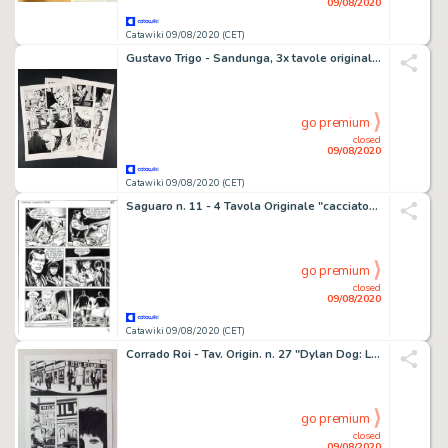
09/08/2020
Catawiki 09/08/2020 (CET)
Gustavo Trigo - Sandunga, 3x tavole originali - Loose page - First edition - (1991)
go premium
closed
09/08/2020
Catawiki 09/08/2020 (CET)
Saguaro n. 11 - 4 Tavola Originale "cacciatori e prede" - Loose page - First edition - (2013)
go premium
closed
09/08/2020
Catawiki 09/08/2020 (CET)
Corrado Roi - Tav. Origin. n. 27 "Dylan Dog: La Ninna Nanna dell'Ultima Notte" - Loose page - First edition - (2017)
go premium
closed
09/08/2020