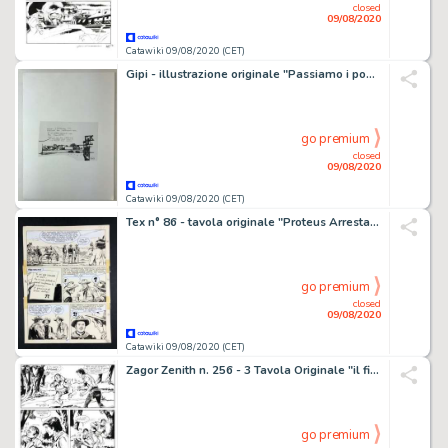
closed
09/08/2020
Catawiki 09/08/2020 (CET)
Gipi - illustrazione originale "Passiamo i pomeriggi nel piazzale del supermercato" - Loose page
go premium
closed
09/08/2020
Catawiki 09/08/2020 (CET)
Tex n° 86 - tavola originale "Proteus Arrestate Tex Willer!" - Loose page - First edition
go premium
closed
09/08/2020
Catawiki 09/08/2020 (CET)
Zagor Zenith n. 256 - 3 Tavola Originale "il filtro diabolico" - Loose page - First edition - (1974)
go premium