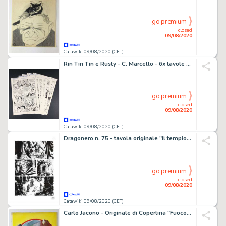
go premium
closed
09/08/2020
Catawiki 09/08/2020 (CET)
Rin Tin Tin e Rusty - C. Marcello - 6x tavole originali "Tenèbres de feu" - Loose page - First edition
go premium
closed
09/08/2020
Catawiki 09/08/2020 (CET)
Dragonero n. 75 - tavola originale "Il tempio perduto" - Loose page - First edition
go premium
closed
09/08/2020
Catawiki 09/08/2020 (CET)
Carlo Jacono - Originale di Copertina "Fuoco Incrociato" - Firmato - Loose page - First edition - (1961)