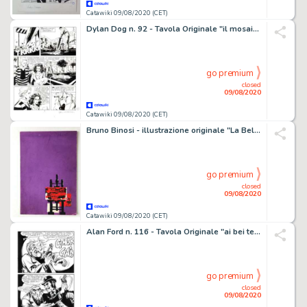
Catawiki 09/08/2020 (CET)
Dylan Dog n. 92 - Tavola Originale "il mosaico dell'orrore" Roi - Loose page - First edition - (1994)
go premium
closed
09/08/2020
Catawiki 09/08/2020 (CET)
Bruno Binosi - illustrazione originale "La Bella Estate" - Loose page
go premium
closed
09/08/2020
Catawiki 09/08/2020 (CET)
Alan Ford n. 116 - Tavola Originale "ai bei tempi che furono" - First edition - (1979)
go premium
closed
09/08/2020