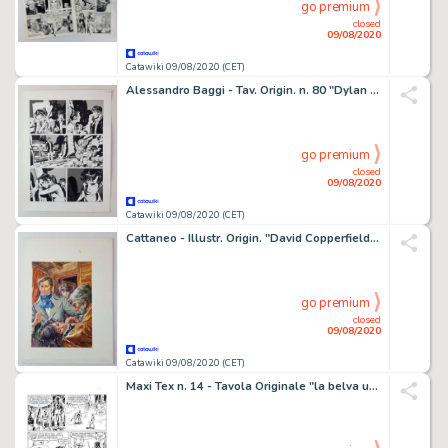
go premium
closed
09/08/2020
Catawiki 09/08/2020 (CET)
Alessandro Baggi - Tav. Origin. n. 80 "Dylan Dog: In Fondo al Male" - Firmata - Loose page - First edition - (2015)
go premium
closed
09/08/2020
Catawiki 09/08/2020 (CET)
Cattaneo - Illustr. Origin. "David Copperfield" - Loose page - First edition
go premium
closed
09/08/2020
Catawiki 09/08/2020 (CET)
Maxi Tex n. 14 - Tavola Originale "la belva umana" Diso - Loose page - First edition - (2010)