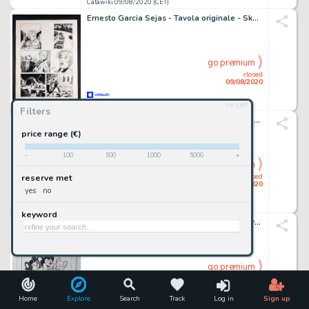
Catawiki 09/08/2020 (CET)
Ernesto Garcia Sejas - Tavola originale - Skorpio - Loose page - First edition
go premium
closed
09/08/2020
reset
Catawiki 09/08/2020 (CET)
Filters
Vito Manolo - Collage - Loose page - First edition
price range (€)
-
100
500
1000
5000
+
go premium
closed
reserve met
09/08/2020
yes
no
Catawiki 09/08/2020 (CET)
keyword
Studio 20th Century Fox - Originale di Copertina "Mighty Mouse: Super-Souris" - Loose page - First edition
go premium
closed
09/08/2020
Home
Explore
Search
Track
Log in
Sign up
Catawiki 09/08/2020 (CET)