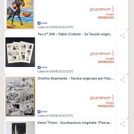
go premium
closed
09/08/2020
Catawiki 09/08/2020 (CET)
Tex n° 346 - Fabio Civitelli - 3x Tavole originali "Gli Spiriti della notte" - Loose page - (1989)
go premium
closed
09/08/2020
Catawiki 09/08/2020 (CET)
Onofrio Bramante - Tavola originale per Falco Bianco - Loose page
go premium
closed
09/08/2020
Catawiki 09/08/2020 (CET)
Karel Thole - illustrazione originale "Paesaggio Spaziale" - Loose page