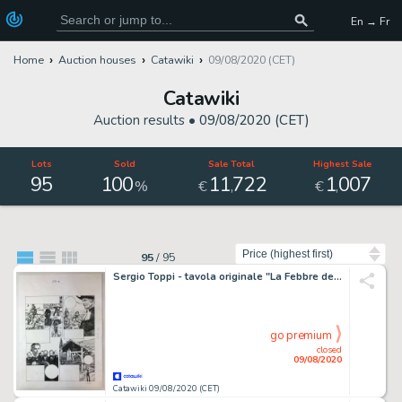
En → Fr
Home
Auction houses
Catawiki
09/08/2020 (CET)
Catawiki
Auction results •
09/08/2020 (CET)
Lots
Sold
Sale Total
Highest Sale
95
100
11
722
1
007
,
,
%
€
€
Sort by
95
/
95
Sergio Toppi - tavola originale "La Febbre dell'oro" - Loose page
go premium
closed
09/08/2020
Catawiki 09/08/2020 (CET)