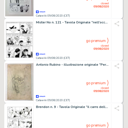
closed
09/08/2020
Catawiki 09/08/2020 (CET)
Mister No n. 121 - Tavola Originale "nell'occhio del ciclone" - Loose page - First edition - (1985)
go premium
closed
09/08/2020
Catawiki 09/08/2020 (CET)
Antonio Rubino - illustrazione originale "Personaggio Grottesco" - Loose page
go premium
closed
09/08/2020
Catawiki 09/08/2020 (CET)
Brendon n. 9 - Tavola Originale "il carro della paura" ROI - Loose page - First edition - (1999)
go premium