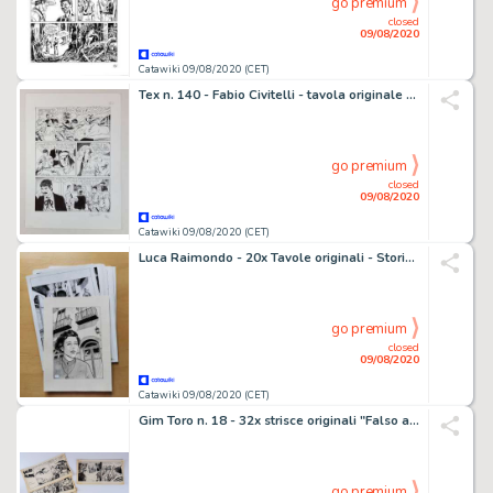
go premium
closed
09/08/2020
Catawiki 09/08/2020 (CET)
Tex n. 140 - Fabio Civitelli - tavola originale "Il Segno di Yama" - Firmata - Loose page - (2016)
go premium
closed
09/08/2020
Catawiki 09/08/2020 (CET)
Luca Raimondo - 20x Tavole originali - Storia completa "Assunta Spina" - Loose page
go premium
closed
09/08/2020
Catawiki 09/08/2020 (CET)
Gim Toro n. 18 - 32x strisce originali "Falso allarme" - Storia Completa - Loose page - (1958)
go premium