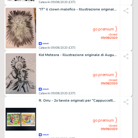
Catawiki 09/08/2020 (CET)
"IT" il clown malefico - Illustrazione originale di Marco Itri - Loose page - (2018)
go premium
closed
09/08/2020
Catawiki 09/08/2020 (CET)
Kid Meteora - Illustrazione originale di Augusto Pedrazza - Loose page - (1960)
go premium
closed
09/08/2020
Catawiki 09/08/2020 (CET)
R. Orru - 2x tavole originali per "Cappuccetto Rosso" - Loose page - First edition
go premium
closed
09/08/2020