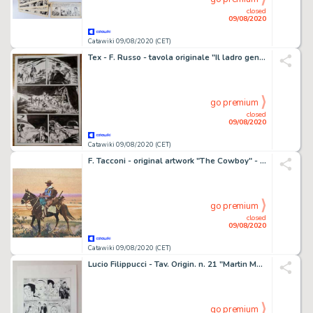
closed
09/08/2020
Catawiki 09/08/2020 (CET)
Tex - F. Russo - tavola originale "Il ladro gentiluomo" - Loose page
go premium
closed
09/08/2020
Catawiki 09/08/2020 (CET)
F. Tacconi - original artwork "The Cowboy" - Loose page - (1966)
go premium
closed
09/08/2020
Catawiki 09/08/2020 (CET)
Lucio Filippucci - Tav. Origin. n. 21 "Martin Mystère: Mysteri a Milano" - Loose page - First edition - (1993)
go premium