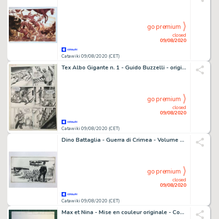
go premium
closed
09/08/2020
Catawiki 09/08/2020 (CET)
Tex Albo Gigante n. 1 - Guido Buzzelli - original page - Loose page - (1988)
go premium
closed
09/08/2020
Catawiki 09/08/2020 (CET)
Dino Battaglia - Guerra di Crimea - Volume a tiratura limitata con illustrazione originale - First edition
go premium
closed
09/08/2020
Catawiki 09/08/2020 (CET)
Max et Nina - Mise en couleur originale - Couverture - Max et Nina T3 - Rien que du bonheur - (2003)