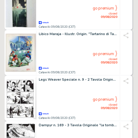
go premium
closed
09/08/2020
Catawiki 09/08/2020 (CET)
Libico Maraja - Illustr. Origin. "Tartarino di Tarascona: Il Serraglio Incendiato" - Loose page - First edition - (1977)
go premium
closed
09/08/2020
Catawiki 09/08/2020 (CET)
Legs Weaver Speciale n. 9 - 2 Tavola Originale "nuova Londra" - Loose page - First edition - (2003)
go premium
closed
09/08/2020
Catawiki 09/08/2020 (CET)
Dampyr n. 169 - 3 Tavola Originale "la tomba del re scorpione " - Loose page - First edition - (2014)