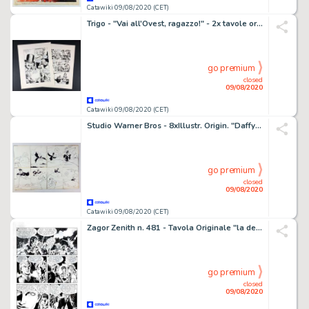
Catawiki 09/08/2020 (CET)
Trigo - "Vai all'Ovest, ragazzo!" - 2x tavole originali - Loose page
go premium
closed
09/08/2020
Catawiki 09/08/2020 (CET)
Studio Warner Bros - 8xIllustr. Origin. "Daffy Duck" - Siglato - Loose page - First edition
go premium
closed
09/08/2020
Catawiki 09/08/2020 (CET)
Zagor Zenith n. 481 - Tavola Originale "la dea della luna" - Loose page - First edition - (2001)
go premium
closed
09/08/2020