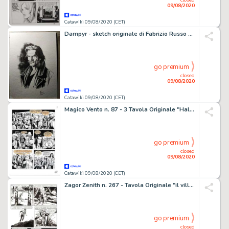
09/08/2020
Catawiki 09/08/2020 (CET)
Dampyr - sketch originale di Fabrizio Russo - Loose page
go premium
closed
09/08/2020
Catawiki 09/08/2020 (CET)
Magico Vento n. 87 - 3 Tavola Originale "Halloween" - Loose page - First edition - (2004)
go premium
closed
09/08/2020
Catawiki 09/08/2020 (CET)
Zagor Zenith n. 267 - Tavola Originale "il villaggio sommerso" - Loose page - First edition - (1983)
go premium
closed