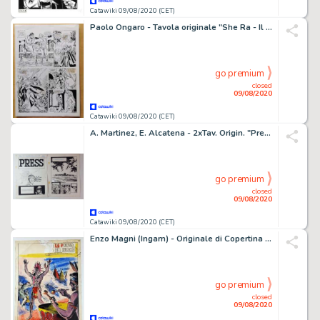
Catawiki 09/08/2020 (CET)
Paolo Ongaro - Tavola originale "She Ra - Il Cavaliere azzurro" - Loose page - (1986)
go premium
closed
09/08/2020
Catawiki 09/08/2020 (CET)
A. Martinez, E. Alcatena - 2xTav. Origin. "Press: Nos Veremos En Jakusumi" - Firmata - Loose page - First edition - (1979)
go premium
closed
09/08/2020
Catawiki 09/08/2020 (CET)
Enzo Magni (Ingam) - Originale di Copertina "Aquila Bianca: La Prova del Fuoco" - Firmata - Loose page - First edition - (1949)
go premium
closed
09/08/2020