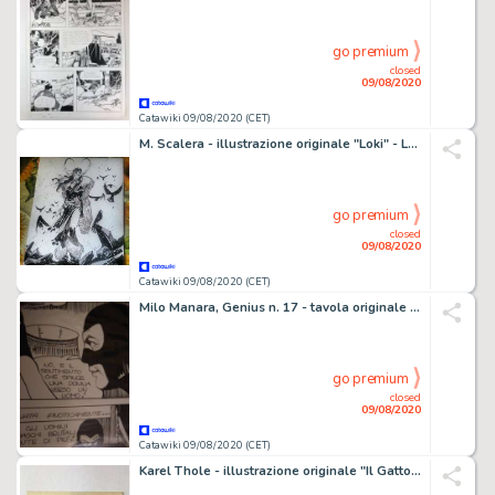
go premium
closed
09/08/2020
Catawiki 09/08/2020 (CET)
M. Scalera - illustrazione originale "Loki" - Loose page
go premium
closed
09/08/2020
Catawiki 09/08/2020 (CET)
Milo Manara, Genius n. 17 - tavola originale - Loose page - (1967)
go premium
closed
09/08/2020
Catawiki 09/08/2020 (CET)
Karel Thole - illustrazione originale "Il Gatto sulla Testa" - Loose page