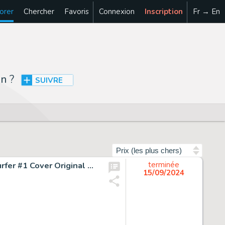
orer
Chercher
Favoris
Connexion
Inscription
Fr → En
an
?
SUIVRE
Trier par
Danny Miki [Carlo Pagulayan printed blue lines] Silver Surfer #1 Cover Original Art (Marvel, 2011).
terminée
15/09/2024