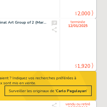
2,000
$
Carlo Pagulayan and Jason Paz Star Wars #12 Cover Original Art Group of 2 (Marvel, 2021). (Total: 2 Original Art)
terminée
12/01/2025
1,920
$
aient ? Indiquez vos recherches préférées à
x sont mis en vente.
Surveiller les originaux de '
Carlo Pagulayan
'
vendu ou retiré