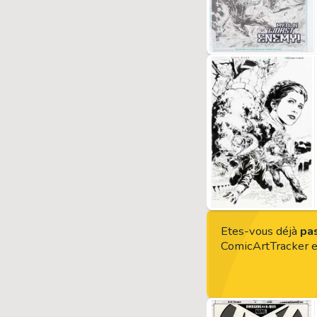
Etes-vous déjà
pas
ComicArtTracker 