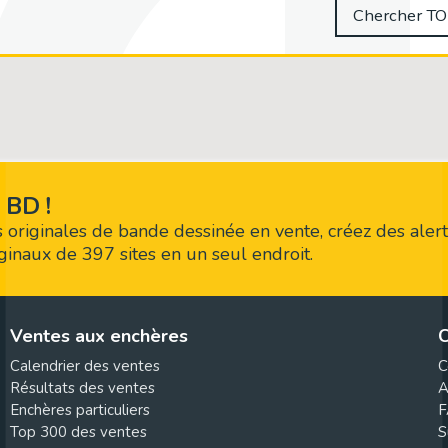
Chercher TOU
 BD !
 originales de bande dessinée en vente, créez des alert
riginaux de 397 sites en un seul endroit.
Ventes aux enchères
C
Calendrier des ventes
C
Résultats des ventes
A
Enchères particuliers
F
Top 300 des ventes
S