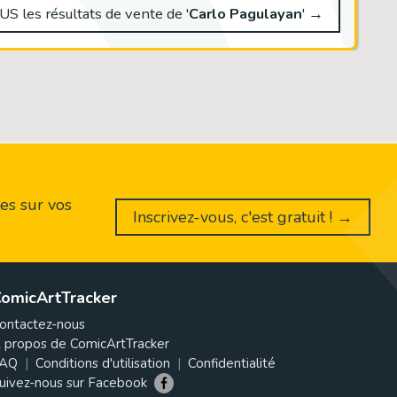
S les résultats de vente de '
Carlo Pagulayan
' →
es sur vos
Inscrivez-vous, c'est gratuit ! →
omicArtTracker
ontactez-nous
 propos de ComicArtTracker
AQ
Conditions d'utilisation
Confidentialité
uivez-nous sur Facebook