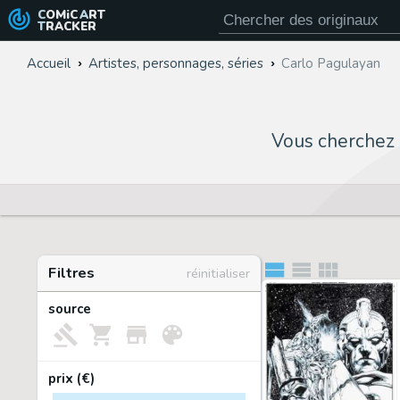
COMiC
ART
TRACKER
Accueil
Artistes, personnages, séries
Carlo Pagulayan
Vous cherchez
Filtres
réinitialiser
source
prix (€)