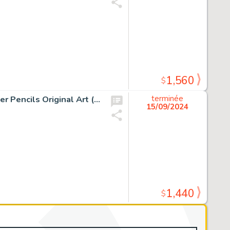
1,560
$
Carlo Pagulayan Ultimate Comics X-Men #29 Variant Cover Pencils Original Art (Marvel, 2013).
terminée
15/09/2024
1,440
$