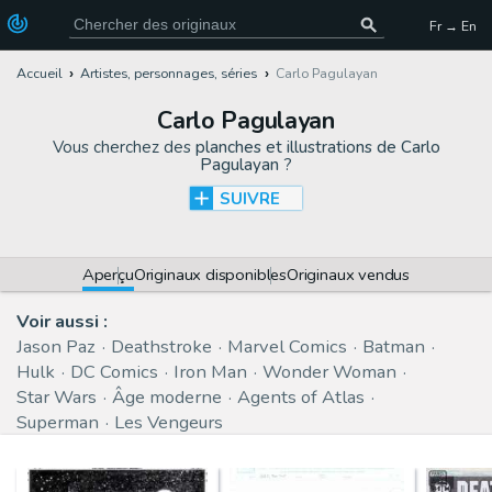
Fr → En
Accueil
Artistes, personnages, séries
Carlo Pagulayan
Carlo Pagulayan
Vous cherchez des
planches et illustrations de Carlo
Pagulayan
?
SUIVRE
Aperçu
Originaux disponibles
Originaux vendus
Voir aussi :
Jason Paz
Deathstroke
Marvel Comics
Batman
Hulk
DC Comics
Iron Man
Wonder Woman
Star Wars
Âge moderne
Agents of Atlas
Superman
Les Vengeurs