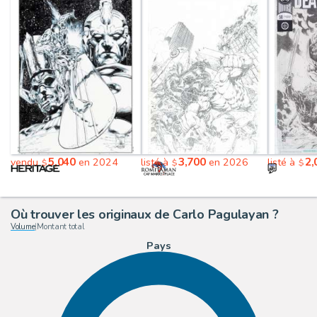
5,040
3,700
2,
vendu
en 2024
listé à
en 2026
listé à
$
$
$
Où trouver les originaux de Carlo Pagulayan ?
Volume
|
Montant total
Pays