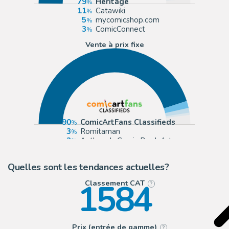
79
Heritage
11
Catawiki
5
mycomicshop.com
3
ComicConnect
Vente à prix fixe
90
ComicArtFans Classifieds
3
Romitaman
2
Anthony's Comic Book Art
1
Panel Page Art
Quelles sont les tendances actuelles?
1584
Classement CAT
?
Prix (entrée de gamme)
?