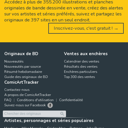
Accédez à plus de 355.200 illustrations et planches
originales de bande dessinée en vente, créez des alertes
sur vos artistes et séries préférés, suivez et partagez les
originaux de 397 sites en un seul endroit.
Inscrivez-vous, c'est gratuit ! →
Originaux de BD
Ventes aux enchères
Nouveautés
Calendrier des ventes
Nouveautés par source
Résultats des ventes
Résumé hebdomadaire
Enchères particuliers
Guide des originaux de BD
Top 300 des ventes
ComicArtTracker
Contactez-nous
A propos de ComicArtTracker
FAQ
Conditions d'utilisation
Confidentialité
Suivez-nous sur Facebook
Artistes, personnages et séries populaires