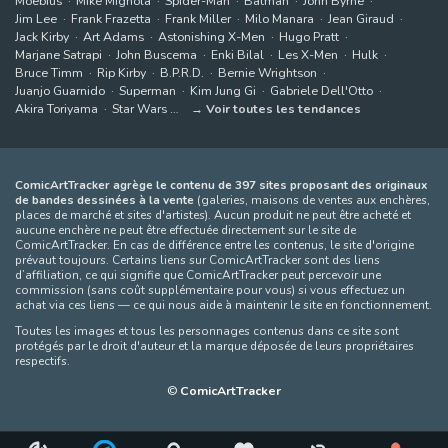
Moebius
Mike Mignola
Spider-Man
Batman
John Byrne
Jim Lee
Frank Frazetta
Frank Miller
Milo Manara
Jean Giraud
Jack Kirby
Art Adams
Astonishing X-Men
Hugo Pratt
Marjane Satrapi
John Buscema
Enki Bilal
Les X-Men
Hulk
Bruce Timm
Rip Kirby
B.P.R.D.
Bernie Wrightson
Juanjo Guarnido
Superman
Kim Jung Gi
Gabriele Dell'Otto
Akira Toriyama
Star Wars
Voir toutes les tendances
ComicArtTracker agrège le contenu de 397 sites proposant des originaux
de bandes dessinées à la vente
(galeries, maisons de ventes aux enchères,
places de marché et sites d'artistes). Aucun produit ne peut être acheté et
aucune enchère ne peut être effectuée directement sur le site de
ComicArtTracker. En cas de différence entre les contenus, le site d'origine
prévaut toujours. Certains liens sur ComicArtTracker sont des liens
d’affiliation, ce qui signifie que ComicArtTracker peut percevoir une
commission (sans coût supplémentaire pour vous) si vous effectuez un
achat via ces liens — ce qui nous aide à maintenir le site en fonctionnement.
Toutes les images et tous les personnages contenus dans ce site sont
protégés par le droit d'auteur et la marque déposée de leurs propriétaires
respectifs.
©
ComicArtTracker