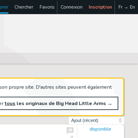
orer
Chercher
Favoris
Connexion
Inscription
Fr → En
son propre site. D'autres sites peuvent également
er
tous
les originaux de Big Head Little Arms
→
Trier par
disponible