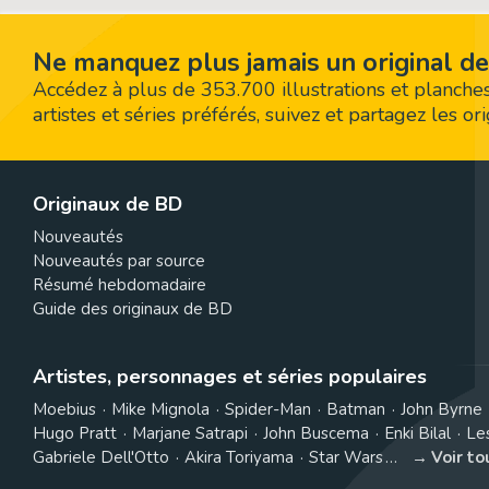
Ne manquez plus jamais un original de
Accédez à plus de 353.700 illustrations et planches
artistes et séries préférés, suivez et partagez les o
Originaux de BD
Nouveautés
Nouveautés par source
Résumé hebdomadaire
Guide des originaux de BD
Artistes, personnages et séries populaires
Moebius
Mike Mignola
Spider-Man
Batman
John Byrne
Hugo Pratt
Marjane Satrapi
John Buscema
Enki Bilal
Le
Gabriele Dell'Otto
Akira Toriyama
Star Wars
Voir t