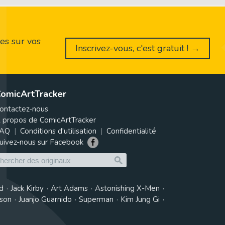
es sur vos
Inscrivez-vous, c'est gratuit ! →
omicArtTracker
ontactez-nous
 propos de ComicArtTracker
AQ
Conditions d'utilisation
Confidentialité
uivez-nous sur Facebook
d
Jack Kirby
Art Adams
Astonishing X-Men
tson
Juanjo Guarnido
Superman
Kim Jung Gi