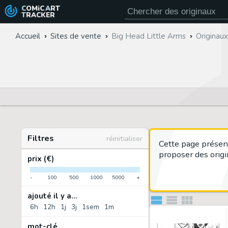
COMiC
ART
TRACKER
Accueil
Sites de vente
Big Head Little Arms
Originau
Filtres
réinitialiser
Cette page présen
proposer des origi
prix (€)
-
100
500
1000
5000
+
ajouté il y a...
6h
12h
1j
3j
1sem
1m
mot-clé