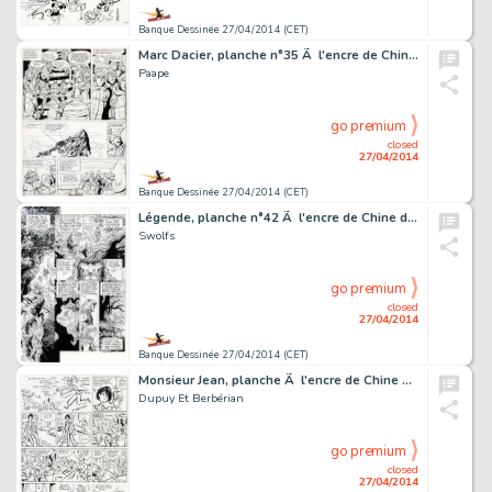
Banque Dessinée 27/04/2014 (CET)
Marc Dacier, planche n°35 Ã l'encre de Chine de …
Paape
go premium
closed
27/04/2014
Banque Dessinée 27/04/2014 (CET)
Légende, planche n°42 Ã l'encre de Chine de l'Ã…
Swolfs
go premium
closed
27/04/2014
Banque Dessinée 27/04/2014 (CET)
Monsieur Jean, planche Ã l'encre de Chine de l'é…
Dupuy Et Berbérian
go premium
closed
27/04/2014