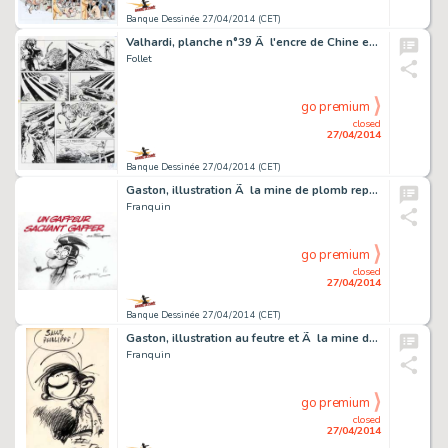
Banque Dessinée 27/04/2014 (CET)
Valhardi, planche n°39 Ã l'encre de Chine et Ã …
Follet
go premium
closed
27/04/2014
Banque Dessinée 27/04/2014 (CET)
Gaston, illustration Ã la mine de plomb représen…
Franquin
go premium
closed
27/04/2014
Banque Dessinée 27/04/2014 (CET)
Gaston, illustration au feutre et Ã la mine de pl…
Franquin
go premium
closed
27/04/2014