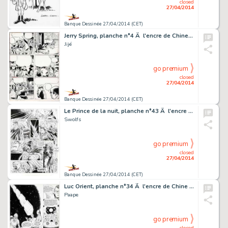
closed
27/04/2014
Banque Dessinée 27/04/2014 (CET)
Jerry Spring, planche n°4 Ã l'encre de Chine de …
Jijé
go premium
closed
27/04/2014
Banque Dessinée 27/04/2014 (CET)
Le Prince de la nuit, planche n°43 Ã l'encre de …
Swolfs
go premium
closed
27/04/2014
Banque Dessinée 27/04/2014 (CET)
Luc Orient, planche n°34 Ã l'encre de Chine sur …
Paape
go premium
closed