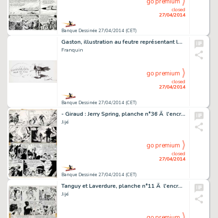
go premium
closed
27/04/2014
Banque Dessinée 27/04/2014 (CET)
Gaston, illustration au feutre représentant la "M…
Franquin
go premium
closed
27/04/2014
Banque Dessinée 27/04/2014 (CET)
- Giraud : Jerry Spring, planche n°36 Ã l'encre …
Jijé
go premium
closed
27/04/2014
Banque Dessinée 27/04/2014 (CET)
Tanguy et Laverdure, planche n°11 Ã l'encre de C…
Jijé
go premium