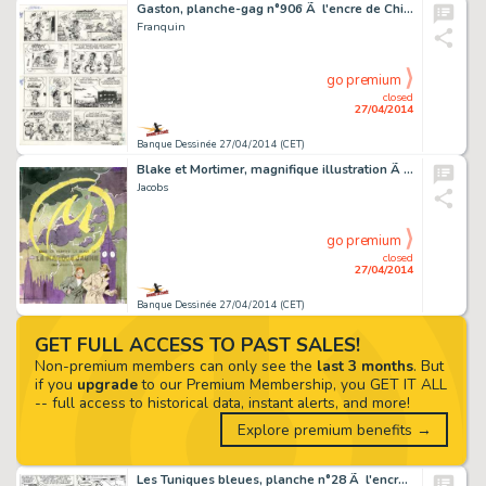
Gaston, planche-gag n°906 Ã l'encre de Chine p…
Franquin
go premium
closed
27/04/2014
Banque Dessinée 27/04/2014 (CET)
Blake et Mortimer, magnifique illustration Ã la m…
Jacobs
go premium
closed
27/04/2014
Banque Dessinée 27/04/2014 (CET)
GET FULL ACCESS TO PAST SALES!
Non-premium members can only see the
last 3 months
. But
if you
upgrade
to our Premium Membership, you GET IT ALL
-- full access to historical data, instant alerts, and more!
Explore premium benefits →
Les Tuniques bleues, planche n°28 Ã l'encre de C…