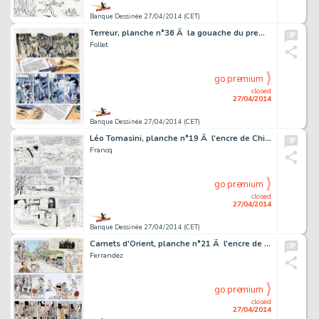
Banque Dessinée 27/04/2014 (CET)
Terreur, planche n°36 Ã la gouache du premier to…
Follet
go premium
closed
27/04/2014
Banque Dessinée 27/04/2014 (CET)
Léo Tomasini, planche n°19 Ã l'encre de Chine e…
Francq
go premium
closed
27/04/2014
Banque Dessinée 27/04/2014 (CET)
Carnets d'Orient, planche n°21 Ã l'encre de Chin…
Ferrandez
go premium
closed
27/04/2014