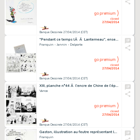
go premium
closed
27/04/2014
Banque Dessinée 27/04/2014 (CET)
"Pendant ce temps lÃ Ã Lanterneau", ensemble inÃ…
Franquin - Jannin - Delporte
go premium
closed
27/04/2014
Banque Dessinée 27/04/2014 (CET)
XIII, planche n°44 Ã l'encre de Chine de l'épis…
Vance
go premium
closed
27/04/2014
Banque Dessinée 27/04/2014 (CET)
Gaston, illustration au feutre représentant le hÃ…
Franquin