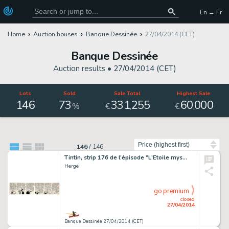
En → Fr
Home
Auction houses
Banque Dessinée
27/04/2014 (CET)
Banque Dessinée
Auction results •
27/04/2014 (CET)
Lots
Sold
Sale Total
Highest Sale
146
73
331
255
60
000
,
,
%
€
€
Sort by
146
/
146
Tintin, strip 176 de l'épisode "L'Etoile mys…
Hergé
go premium
closed
27/04/2014
Banque Dessinée 27/04/2014 (CET)