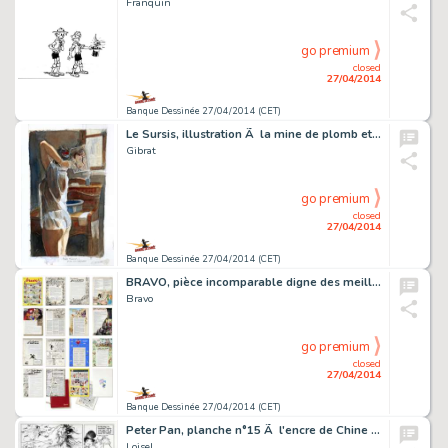
Franquin
go premium
closed
27/04/2014
Banque Dessinée 27/04/2014 (CET)
Le Sursis, illustration Ã la mine de plomb et Ã …
Gibrat
go premium
closed
27/04/2014
Banque Dessinée 27/04/2014 (CET)
BRAVO, pièce incomparable digne des meilleures co…
Bravo
go premium
closed
27/04/2014
Banque Dessinée 27/04/2014 (CET)
Peter Pan, planche n°15 Ã l'encre de Chine de l'…
Loisel