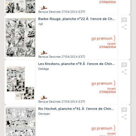
27/04/2014
Banque Dessinée 27/04/2014 (CET)
Barbe-Rouge, planche n°22 Ã l'encre de Chine de …
Jijé
go premium
closed
27/04/2014
Banque Dessinée 27/04/2014 (CET)
Les Krostons, planche n°9 Ã l'encre de Chine de …
Deliège
go premium
closed
27/04/2014
Banque Dessinée 27/04/2014 (CET)
Ric Hochet, planche n°41 Ã l'encre de Chine de l…
Denayer
go premium
closed