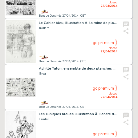
closed
27/04/2014
Banque Dessinée 27/04/2014 (CET)
Le Cahier bleu, illustration Ã la mine de plomb r…
Juillard
go premium
closed
27/04/2014
Banque Dessinée 27/04/2014 (CET)
Achille Talon, ensemble de deux planches n°28 et …
Greg
go premium
closed
27/04/2014
Banque Dessinée 27/04/2014 (CET)
Les Tuniques bleues, illustration Ã l'encre de Ch…
Lambil
go premium