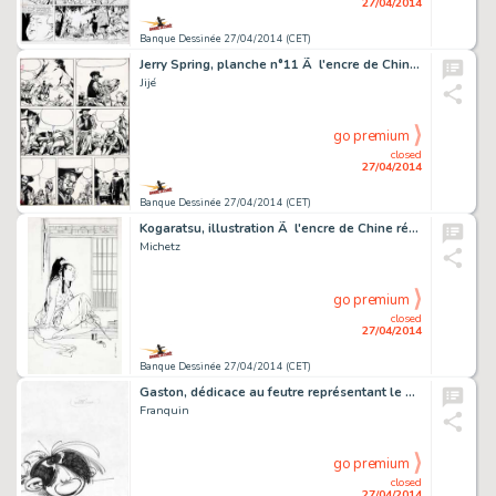
27/04/2014
Banque Dessinée 27/04/2014 (CET)
Jerry Spring, planche n°11 Ã l'encre de Chine de…
Jijé
go premium
closed
27/04/2014
Banque Dessinée 27/04/2014 (CET)
Kogaratsu, illustration Ã l'encre de Chine réali…
Michetz
go premium
closed
27/04/2014
Banque Dessinée 27/04/2014 (CET)
Gaston, dédicace au feutre représentant le héro…
Franquin
go premium
closed
27/04/2014