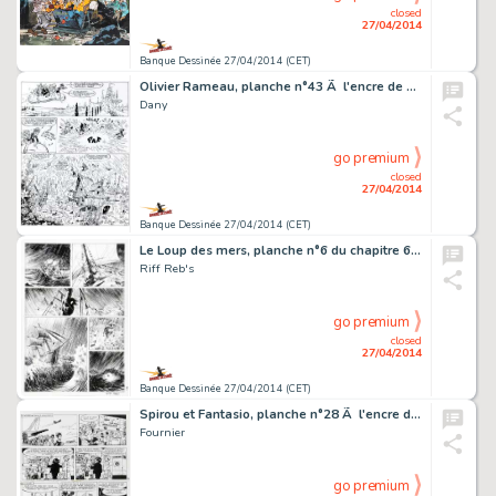
closed
27/04/2014
Banque Dessinée 27/04/2014 (CET)
Olivier Rameau, planche n°43 Ã l'encre de Chine …
Dany
go premium
closed
27/04/2014
Banque Dessinée 27/04/2014 (CET)
Le Loup des mers, planche n°6 du chapitre 6 Ã l'…
Riff Reb's
go premium
closed
27/04/2014
Banque Dessinée 27/04/2014 (CET)
Spirou et Fantasio, planche n°28 Ã l'encre de Ch…
Fournier
go premium