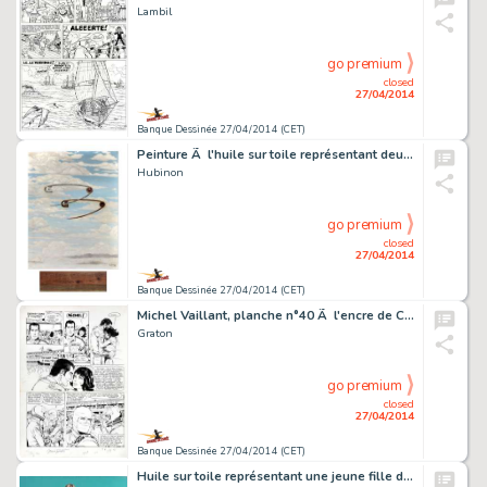
Lambil
go premium
closed
27/04/2014
Banque Dessinée 27/04/2014 (CET)
Peinture Ã l'huile sur toile représentant deux Ã…
Hubinon
go premium
closed
27/04/2014
Banque Dessinée 27/04/2014 (CET)
Michel Vaillant, planche n°40 Ã l'encre de Chine…
Graton
go premium
closed
27/04/2014
Banque Dessinée 27/04/2014 (CET)
Huile sur toile représentant une jeune fille dén…