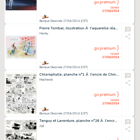
go premium
closed
27/04/2014
Banque Dessinée 27/04/2014 (CET)
Pierre Tombal, illustration Ã l'aquarelle réalis…
Hardy
go premium
closed
27/04/2014
Banque Dessinée 27/04/2014 (CET)
Chlorophylle, planche n°1 Ã l'encre de Chine de …
Macherot
go premium
closed
27/04/2014
Banque Dessinée 27/04/2014 (CET)
Tanguy et Laverdure, planche n°26 Ã l'encre de C…
Jijé