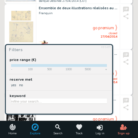
Banque Dessinée 27/04/2014 (CET)
Ensemble de deux illustrations réalisées au styl…
Franquin
go premium
closed
27/04/2014
reset
Banque Dessinée 27/04/2014 (CET)
Filters
Pemberton, planche n°1 Ã l'encre de Chine de l'Ã…
Sirius
price range (€)
-
100
500
1000
5000
+
go premium
closed
reserve met
27/04/2014
yes
no
Banque Dessinée 27/04/2014 (CET)
keyword
La Bête, planche n°10 Ã l'encre de Chine, publi…
Chabouté
go premium
closed
27/04/2014
Home
Explore
Search
Track
Log in
Sign up
Banque Dessinée 27/04/2014 (CET)