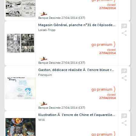
closed
27/04/2014
Banque Dessinée 27/04/2014 (CET)
Magasin Général, planche n°31 de l'épisode "Mo…
Loisel-Tripp
go premium
closed
27/04/2014
Banque Dessinée 27/04/2014 (CET)
Gaston, dédicace réalisée Ã l'encre bleue repr…
Franquin
go premium
closed
27/04/2014
Banque Dessinée 27/04/2014 (CET)
Illustration Ã l'encre de Chine et l'aquarelle su…
Will
go premium