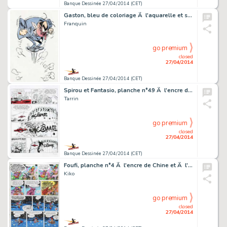
Banque Dessinée 27/04/2014 (CET)
Gaston, bleu de coloriage Ã l'aquarelle et son fi…
Franquin
go premium
closed
27/04/2014
Banque Dessinée 27/04/2014 (CET)
Spirou et Fantasio, planche n°49 Ã l'encre de Ch…
Tarrin
go premium
closed
27/04/2014
Banque Dessinée 27/04/2014 (CET)
Foufi, planche n°4 Ã l'encre de Chine et Ã l'aq…
Kiko
go premium
closed
27/04/2014