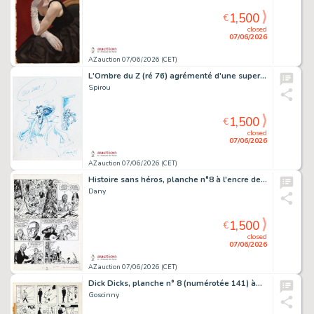
1,500
€
closed
07/06/2026
AZ auction 07/06/2026 (CET)
L'Ombre du Z (ré 76) agrémenté d'une superbe…
Spirou
1,500
€
closed
07/06/2026
AZ auction 07/06/2026 (CET)
Histoire sans héros, planche n°8 à l'encre de…
Dany
1,500
€
closed
07/06/2026
AZ auction 07/06/2026 (CET)
Dick Dicks, planche n° 8 (numérotée 141) à…
Goscinny