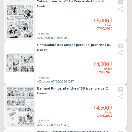
Yakari, planche n°31 à l'encre de Chine et…
Derib
5,000
€
closed
07/06/2026
AZ auction 07/06/2026 (CET)
Complainte des landes perdues, planches n°41 et…
Delaby
4,500
€
closed
07/06/2026
AZ auction 07/06/2026 (CET)
Bernard Prince, planche n°36 à l'encre de Chine…
Hermann
4,500
€
closed
07/06/2026
AZ auction 07/06/2026 (CET)