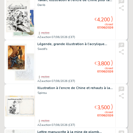
Yakari, illustration à l'encre de Chine pour la…
Derib
4,200
€
closed
07/06/2026
AZ auction 07/06/2026 (CET)
Légende, grande illustration à l'acrylique…
Swolfs
3,800
€
closed
07/06/2026
AZ auction 07/06/2026 (CET)
Illustration à l'encre de Chine et rehauts à la…
Spirou
3,500
€
closed
07/06/2026
AZ auction 07/06/2026 (CET)
Lettre manuscrite à la mine de plomb…