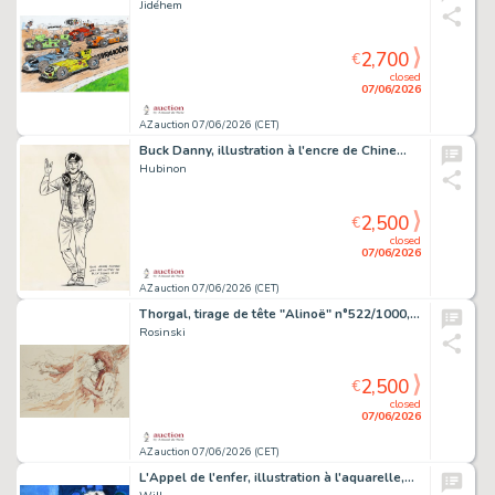
Jidéhem
2,700
€
closed
07/06/2026
AZ auction 07/06/2026 (CET)
Buck Danny, illustration à l'encre de Chine…
Hubinon
2,500
€
closed
07/06/2026
AZ auction 07/06/2026 (CET)
Thorgal, tirage de tête "Alinoë" n°522/1000,…
Rosinski
2,500
€
closed
07/06/2026
AZ auction 07/06/2026 (CET)
L'Appel de l'enfer, illustration à l'aquarelle,…