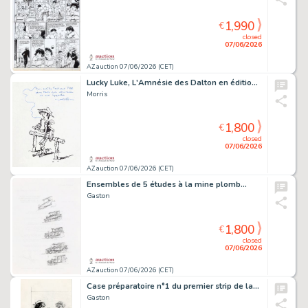
1,990
€
closed
07/06/2026
AZ auction 07/06/2026 (CET)
Lucky Luke, L'Amnésie des Dalton en édition…
Morris
1,800
€
closed
07/06/2026
AZ auction 07/06/2026 (CET)
Ensembles de 5 études à la mine plomb…
Gaston
1,800
€
closed
07/06/2026
AZ auction 07/06/2026 (CET)
Case préparatoire n°1 du premier strip de la…
Gaston