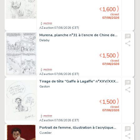
1,600
€
closed
07/06/2026
AZ auction 07/06/2026 (CET)
Murena, planche n°31 à l'encre de Chine de…
Delaby
1,500
€
closed
07/06/2026
AZ auction 07/06/2026 (CET)
Tirage de tête "Gaffe à Lagaffe" n°XXV/XXX,…
Gaston
1,500
€
closed
07/06/2026
AZ auction 07/06/2026 (CET)
Portrait de femme, illustration à l'acrylique…
Cuvelier