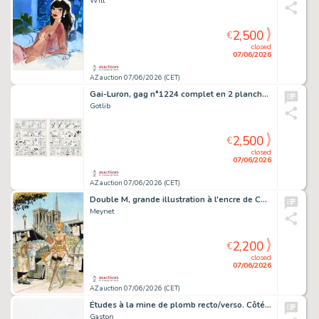
Will
2,500
€
closed
07/06/2026
AZ auction 07/06/2026 (CET)
Gai-Luron, gag n°1224 complet en 2 planches à…
Gotlib
2,500
€
closed
07/06/2026
AZ auction 07/06/2026 (CET)
Double M, grande illustration à l'encre de Chine…
Meynet
2,200
€
closed
07/06/2026
AZ auction 07/06/2026 (CET)
Études à la mine de plomb recto/verso. Côté…
Gaston