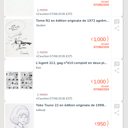
closed
07/06/2026
AZ auction 07/06/2026 (CET)
Tome R2 en édition originale de 1972 agrémenté…
Gaston
1,000
€
closed
07/06/2026
AZ auction 07/06/2026 (CET)
L'Agent 212, gag n°410 complet en deux planches…
Kox
1,000
€
closed
07/06/2026
AZ auction 07/06/2026 (CET)
Yoko Tsuno 22 en édition originale de 1998…
Leloup
950
€