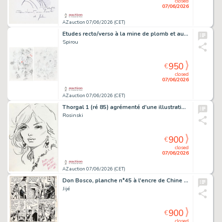
closed
07/06/2026
AZ auction 07/06/2026 (CET)
Etudes recto/verso à la mine de plomb et au…
Spirou
950
€
closed
07/06/2026
AZ auction 07/06/2026 (CET)
Thorgal 1 (ré 85) agrémenté d'une illustration…
Rosinski
900
€
closed
07/06/2026
AZ auction 07/06/2026 (CET)
Don Bosco, planche n°45 à l'encre de Chine et…
Jijé
900
€
closed