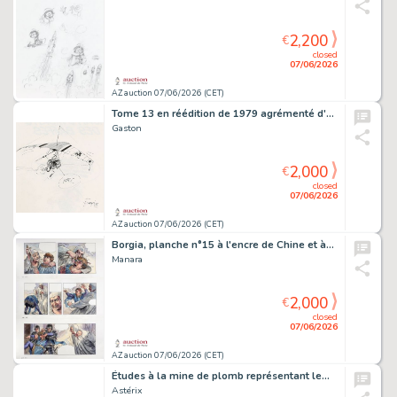
2,200
€
closed
07/06/2026
AZ auction 07/06/2026 (CET)
Tome 13 en réédition de 1979 agrémenté d'un…
Gaston
2,000
€
closed
07/06/2026
AZ auction 07/06/2026 (CET)
Borgia, planche n°15 à l'encre de Chine et à…
Manara
2,000
€
closed
07/06/2026
AZ auction 07/06/2026 (CET)
Études à la mine de plomb représentant le…
Astérix