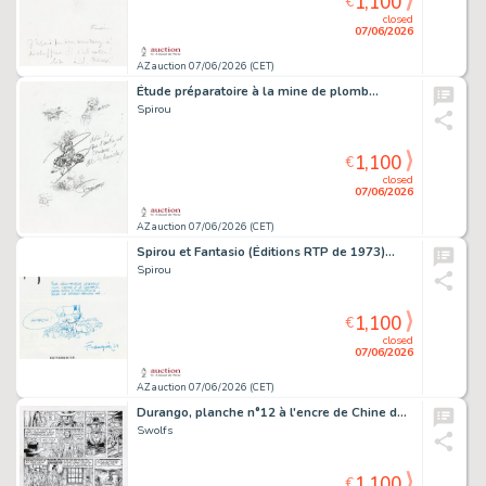
1,100
€
closed
07/06/2026
AZ auction 07/06/2026 (CET)
Étude préparatoire à la mine de plomb…
Spirou
1,100
€
closed
07/06/2026
AZ auction 07/06/2026 (CET)
Spirou et Fantasio (Éditions RTP de 1973)…
Spirou
1,100
€
closed
07/06/2026
AZ auction 07/06/2026 (CET)
Durango, planche n°12 à l'encre de Chine de…
Swolfs
1,100
€