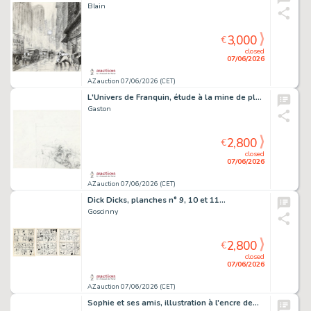
Blain
3,000
€
closed
07/06/2026
AZ auction 07/06/2026 (CET)
L'Univers de Franquin, étude à la mine de plomb…
Gaston
2,800
€
closed
07/06/2026
AZ auction 07/06/2026 (CET)
Dick Dicks, planches n° 9, 10 et 11…
Goscinny
2,800
€
closed
07/06/2026
AZ auction 07/06/2026 (CET)
Sophie et ses amis, illustration à l'encre de…