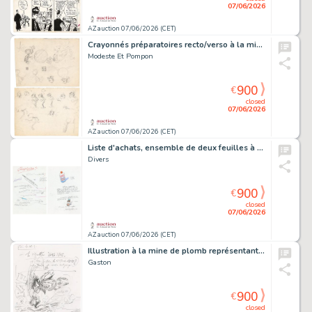
07/06/2026
AZ auction 07/06/2026 (CET)
Crayonnés préparatoires recto/verso à la mine…
Modeste Et Pompon
900
€
closed
07/06/2026
AZ auction 07/06/2026 (CET)
Liste d'achats, ensemble de deux feuilles à la…
Divers
900
€
closed
07/06/2026
AZ auction 07/06/2026 (CET)
Illustration à la mine de plomb représentant un…
Gaston
900
€
closed