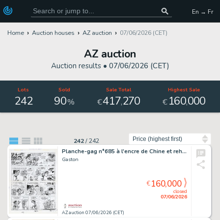
En → Fr
Home
Auction houses
AZ auction
07/06/2026 (CET)
AZ auction
Auction results •
07/06/2026 (CET)
Lots
Sold
Sale Total
Highest Sale
242
90
417
270
160
000
,
,
%
€
€
Sort by
242
/
242
Planche-gag n°685 à l'encre de Chine et rehauts…
Gaston
160,000
€
closed
07/06/2026
AZ auction 07/06/2026 (CET)