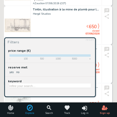
AZ auction 07/06/2026 (CET)
Tintin, illustration à la mine de plomb pour la…
Hergé Studios
650
€
closed
07/06/2026
reset
Filters
AZ auction 07/06/2026 (CET)
Yoko Tsuno 21 en édition originale de 1996…
price range (€)
Leloup
-
100
500
1000
5000
+
650
€
reserve met
closed
yes
no
07/06/2026
keyword
AZ auction 07/06/2026 (CET)
Illustration humoristique à la mine de plomb,…
Divers
650
€
closed
07/06/2026
Home
Explore
Search
Track
Log in
Sign up