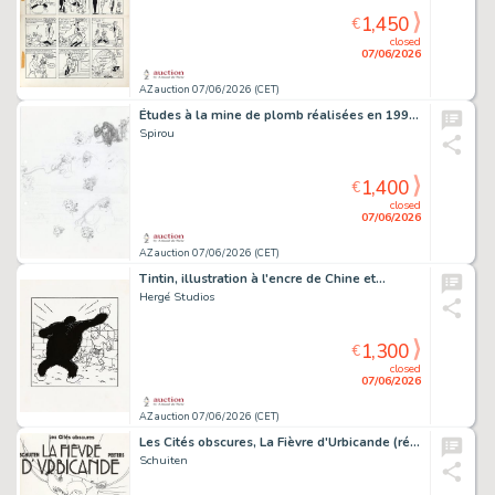
1,450
€
closed
07/06/2026
AZ auction 07/06/2026 (CET)
Études à la mine de plomb réalisées en 1993…
Spirou
1,400
€
closed
07/06/2026
AZ auction 07/06/2026 (CET)
Tintin, illustration à l'encre de Chine et…
Hergé Studios
1,300
€
closed
07/06/2026
AZ auction 07/06/2026 (CET)
Les Cités obscures, La Fièvre d'Urbicande (ré…
Schuiten