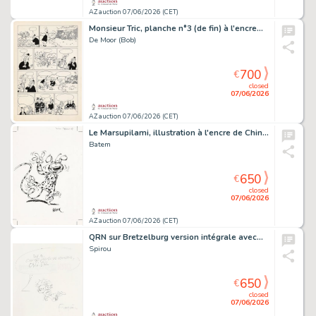
AZ auction 07/06/2026 (CET)
Monsieur Tric, planche n°3 (de fin) à l'encre…
De Moor (Bob)
700
€
closed
07/06/2026
AZ auction 07/06/2026 (CET)
Le Marsupilami, illustration à l'encre de Chine…
Batem
650
€
closed
07/06/2026
AZ auction 07/06/2026 (CET)
QRN sur Bretzelburg version intégrale avec…
Spirou
650
€
closed
07/06/2026