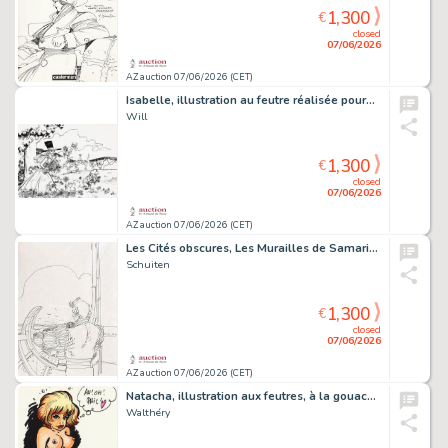
1,300
€
closed
07/06/2026
AZ auction 07/06/2026 (CET)
Isabelle, illustration au feutre réalisée pour…
Will
1,300
€
closed
07/06/2026
AZ auction 07/06/2026 (CET)
Les Cités obscures, Les Murailles de Samaris…
Schuiten
1,300
€
closed
07/06/2026
AZ auction 07/06/2026 (CET)
Natacha, illustration aux feutres, à la gouache…
Walthéry