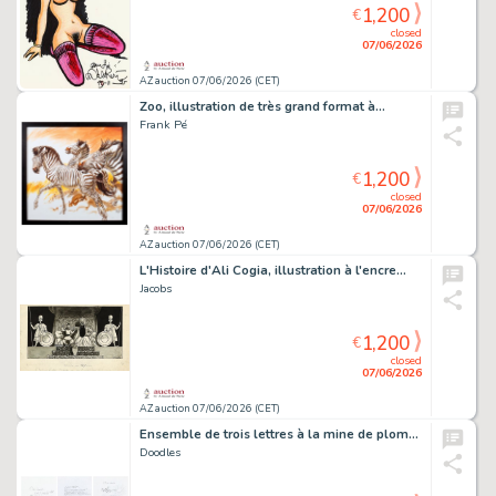
1,200
€
closed
07/06/2026
AZ auction 07/06/2026 (CET)
Zoo, illustration de très grand format à…
Frank Pé
1,200
€
closed
07/06/2026
AZ auction 07/06/2026 (CET)
L'Histoire d'Ali Cogia, illustration à l'encre…
Jacobs
1,200
€
closed
07/06/2026
AZ auction 07/06/2026 (CET)
Ensemble de trois lettres à la mine de plomb…
Doodles