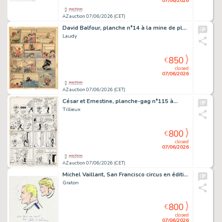
07/06/2026
AZ auction 07/06/2026 (CET)
David Balfour, planche n°14 à la mine de plomb…
Laudy
850
€
closed
07/06/2026
AZ auction 07/06/2026 (CET)
César et Ernestine, planche-gag n°115 à…
Tillieux
800
€
closed
07/06/2026
AZ auction 07/06/2026 (CET)
Michel Vaillant, San Francisco circus en édition…
Graton
800
€
closed
07/06/2026