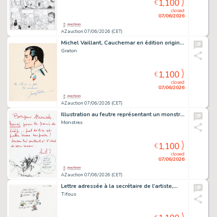
1,100
€
closed
07/06/2026
AZ auction 07/06/2026 (CET)
Michel Vaillant, Cauchemar en édition originale…
Graton
1,100
€
closed
07/06/2026
AZ auction 07/06/2026 (CET)
Illustration au feutre représentant un monstre…
Monstres
1,100
€
closed
07/06/2026
AZ auction 07/06/2026 (CET)
Lettre adressée à la secrétaire de l'artiste,…
Tifous