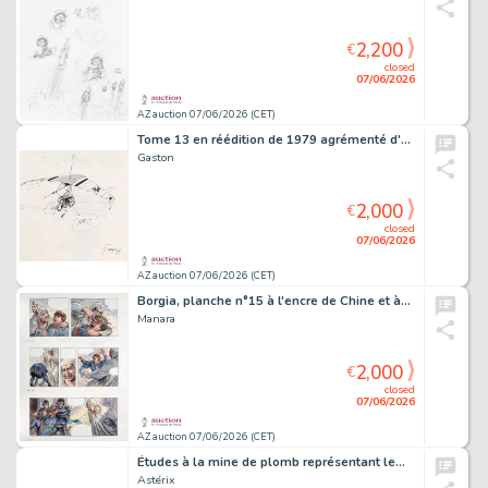
2,200
€
closed
07/06/2026
AZ auction 07/06/2026 (CET)
Tome 13 en réédition de 1979 agrémenté d'un…
Gaston
2,000
€
closed
07/06/2026
AZ auction 07/06/2026 (CET)
Borgia, planche n°15 à l'encre de Chine et à…
Manara
2,000
€
closed
07/06/2026
AZ auction 07/06/2026 (CET)
Études à la mine de plomb représentant le…
Astérix