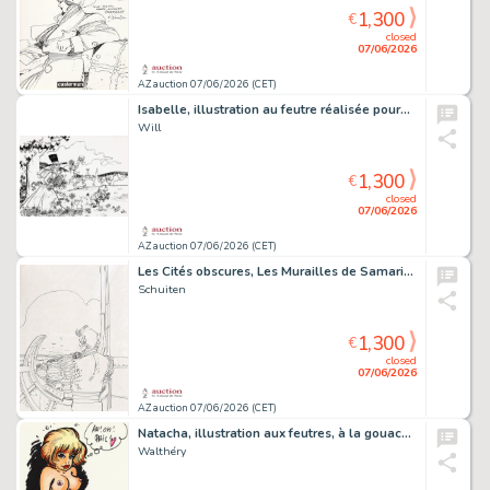
1,300
€
closed
07/06/2026
AZ auction 07/06/2026 (CET)
Isabelle, illustration au feutre réalisée pour…
Will
1,300
€
closed
07/06/2026
AZ auction 07/06/2026 (CET)
Les Cités obscures, Les Murailles de Samaris…
Schuiten
1,300
€
closed
07/06/2026
AZ auction 07/06/2026 (CET)
Natacha, illustration aux feutres, à la gouache…
Walthéry