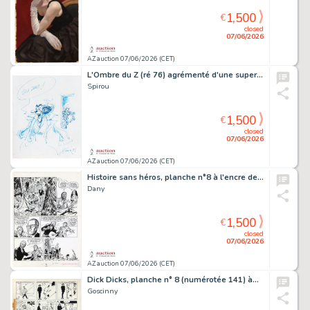
1,500
€
closed
07/06/2026
AZ auction 07/06/2026 (CET)
L'Ombre du Z (ré 76) agrémenté d'une superbe…
Spirou
1,500
€
closed
07/06/2026
AZ auction 07/06/2026 (CET)
Histoire sans héros, planche n°8 à l'encre de…
Dany
1,500
€
closed
07/06/2026
AZ auction 07/06/2026 (CET)
Dick Dicks, planche n° 8 (numérotée 141) à…
Goscinny