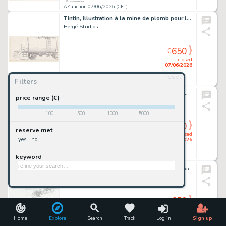
AZ auction 07/06/2026 (CET)
Tintin, illustration à la mine de plomb pour la…
Hergé Studios
650
€
closed
07/06/2026
reset
Filters
AZ auction 07/06/2026 (CET)
Yoko Tsuno 21 en édition originale de 1996…
price range (€)
Leloup
-
100
500
1000
5000
+
650
€
reserve met
closed
yes
no
07/06/2026
keyword
AZ auction 07/06/2026 (CET)
Illustration humoristique à la mine de plomb,…
Divers
650
€
closed
07/06/2026
Home
Explore
Search
Track
Log in
Sign up