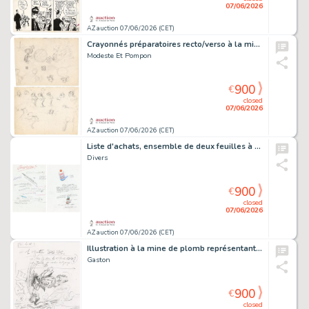
07/06/2026
AZ auction 07/06/2026 (CET)
Crayonnés préparatoires recto/verso à la mine…
Modeste Et Pompon
900
€
closed
07/06/2026
AZ auction 07/06/2026 (CET)
Liste d'achats, ensemble de deux feuilles à la…
Divers
900
€
closed
07/06/2026
AZ auction 07/06/2026 (CET)
Illustration à la mine de plomb représentant un…
Gaston
900
€
closed