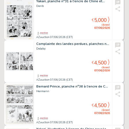
Yakari, planche n°31 à l'encre de Chine et…
Derib
5,000
€
closed
07/06/2026
AZ auction 07/06/2026 (CET)
Complainte des landes perdues, planches n°41 et…
Delaby
4,500
€
closed
07/06/2026
AZ auction 07/06/2026 (CET)
Bernard Prince, planche n°36 à l'encre de Chine…
Hermann
4,500
€
closed
07/06/2026
AZ auction 07/06/2026 (CET)