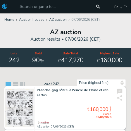
En → Fr
Home
Auction houses
AZ auction
07/06/2026 (CET)
AZ auction
Auction results •
07/06/2026 (CET)
Lots
Sold
Sale Total
Highest Sale
242
90
417
270
160
000
,
,
%
€
€
Sort by
242
/
242
Planche-gag n°685 à l'encre de Chine et rehauts…
Gaston
160,000
€
closed
07/06/2026
AZ auction 07/06/2026 (CET)