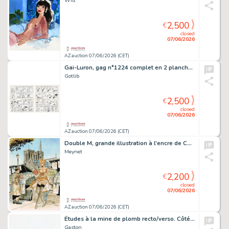
Will
2,500
€
closed
07/06/2026
AZ auction 07/06/2026 (CET)
Gai-Luron, gag n°1224 complet en 2 planches à…
Gotlib
2,500
€
closed
07/06/2026
AZ auction 07/06/2026 (CET)
Double M, grande illustration à l'encre de Chine…
Meynet
2,200
€
closed
07/06/2026
AZ auction 07/06/2026 (CET)
Études à la mine de plomb recto/verso. Côté…
Gaston