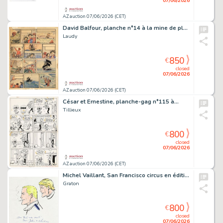
07/06/2026
AZ auction 07/06/2026 (CET)
David Balfour, planche n°14 à la mine de plomb…
Laudy
850
€
closed
07/06/2026
AZ auction 07/06/2026 (CET)
César et Ernestine, planche-gag n°115 à…
Tillieux
800
€
closed
07/06/2026
AZ auction 07/06/2026 (CET)
Michel Vaillant, San Francisco circus en édition…
Graton
800
€
closed
07/06/2026