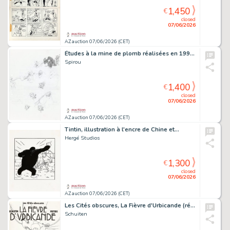
1,450
€
closed
07/06/2026
AZ auction 07/06/2026 (CET)
Études à la mine de plomb réalisées en 1993…
Spirou
1,400
€
closed
07/06/2026
AZ auction 07/06/2026 (CET)
Tintin, illustration à l'encre de Chine et…
Hergé Studios
1,300
€
closed
07/06/2026
AZ auction 07/06/2026 (CET)
Les Cités obscures, La Fièvre d'Urbicande (ré…
Schuiten