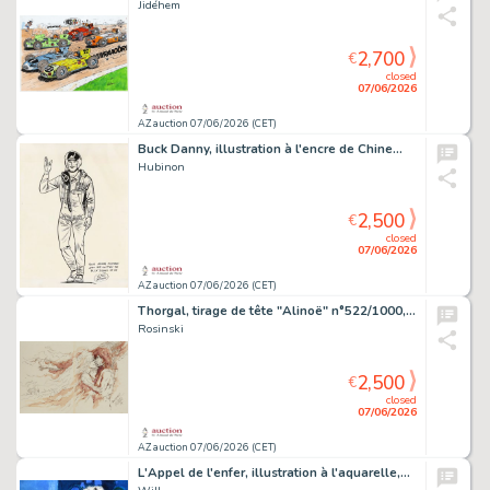
Jidéhem
2,700
€
closed
07/06/2026
AZ auction 07/06/2026 (CET)
Buck Danny, illustration à l'encre de Chine…
Hubinon
2,500
€
closed
07/06/2026
AZ auction 07/06/2026 (CET)
Thorgal, tirage de tête "Alinoë" n°522/1000,…
Rosinski
2,500
€
closed
07/06/2026
AZ auction 07/06/2026 (CET)
L'Appel de l'enfer, illustration à l'aquarelle,…