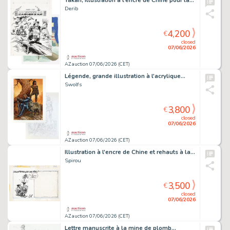
Yakari, illustration à l'encre de Chine pour la…
Derib
4,200
€
closed
07/06/2026
AZ auction 07/06/2026 (CET)
Légende, grande illustration à l'acrylique…
Swolfs
3,800
€
closed
07/06/2026
AZ auction 07/06/2026 (CET)
Illustration à l'encre de Chine et rehauts à la…
Spirou
3,500
€
closed
07/06/2026
AZ auction 07/06/2026 (CET)
Lettre manuscrite à la mine de plomb…