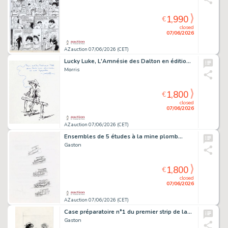
1,990
€
closed
07/06/2026
AZ auction 07/06/2026 (CET)
Lucky Luke, L'Amnésie des Dalton en édition…
Morris
1,800
€
closed
07/06/2026
AZ auction 07/06/2026 (CET)
Ensembles de 5 études à la mine plomb…
Gaston
1,800
€
closed
07/06/2026
AZ auction 07/06/2026 (CET)
Case préparatoire n°1 du premier strip de la…
Gaston