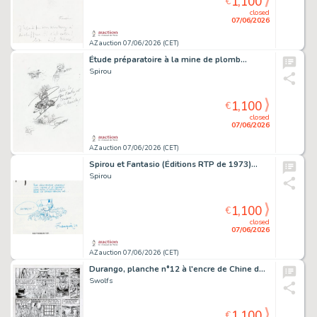
1,100
€
closed
07/06/2026
AZ auction 07/06/2026 (CET)
Étude préparatoire à la mine de plomb…
Spirou
1,100
€
closed
07/06/2026
AZ auction 07/06/2026 (CET)
Spirou et Fantasio (Éditions RTP de 1973)…
Spirou
1,100
€
closed
07/06/2026
AZ auction 07/06/2026 (CET)
Durango, planche n°12 à l'encre de Chine de…
Swolfs
1,100
€