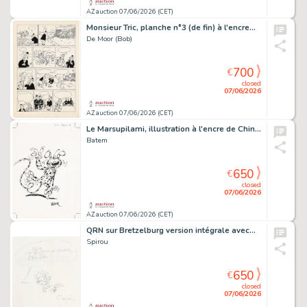
AZ auction 07/06/2026 (CET)
Monsieur Tric, planche n°3 (de fin) à l'encre…
De Moor (Bob)
700
€
closed
07/06/2026
AZ auction 07/06/2026 (CET)
Le Marsupilami, illustration à l'encre de Chine…
Batem
650
€
closed
07/06/2026
AZ auction 07/06/2026 (CET)
QRN sur Bretzelburg version intégrale avec…
Spirou
650
€
closed
07/06/2026