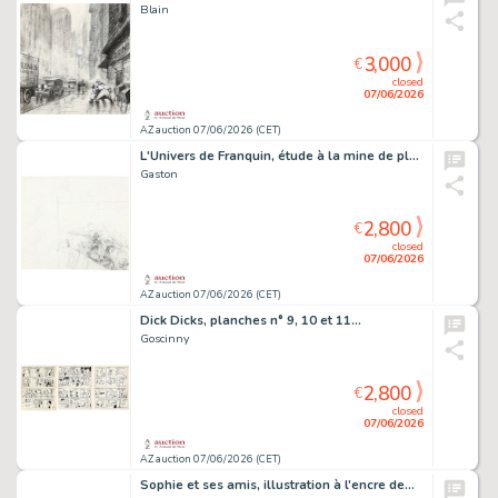
Blain
3,000
€
closed
07/06/2026
AZ auction 07/06/2026 (CET)
L'Univers de Franquin, étude à la mine de plomb…
Gaston
2,800
€
closed
07/06/2026
AZ auction 07/06/2026 (CET)
Dick Dicks, planches n° 9, 10 et 11…
Goscinny
2,800
€
closed
07/06/2026
AZ auction 07/06/2026 (CET)
Sophie et ses amis, illustration à l'encre de…