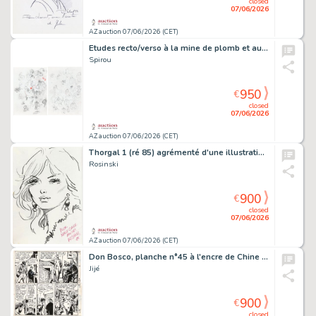
closed
07/06/2026
AZ auction 07/06/2026 (CET)
Etudes recto/verso à la mine de plomb et au…
Spirou
950
€
closed
07/06/2026
AZ auction 07/06/2026 (CET)
Thorgal 1 (ré 85) agrémenté d'une illustration…
Rosinski
900
€
closed
07/06/2026
AZ auction 07/06/2026 (CET)
Don Bosco, planche n°45 à l'encre de Chine et…
Jijé
900
€
closed