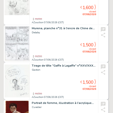
1,600
€
closed
07/06/2026
AZ auction 07/06/2026 (CET)
Murena, planche n°31 à l'encre de Chine de…
Delaby
1,500
€
closed
07/06/2026
AZ auction 07/06/2026 (CET)
Tirage de tête "Gaffe à Lagaffe" n°XXV/XXX,…
Gaston
1,500
€
closed
07/06/2026
AZ auction 07/06/2026 (CET)
Portrait de femme, illustration à l'acrylique…
Cuvelier