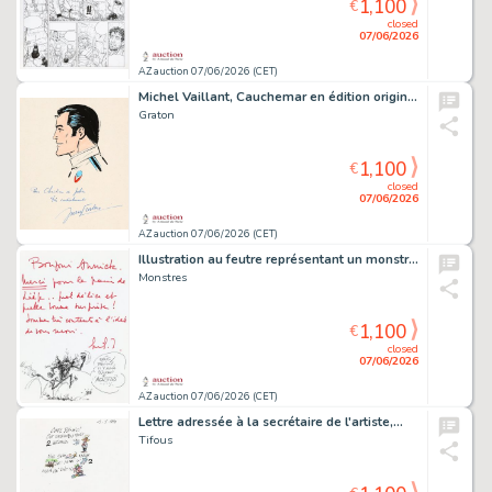
1,100
€
closed
07/06/2026
AZ auction 07/06/2026 (CET)
Michel Vaillant, Cauchemar en édition originale…
Graton
1,100
€
closed
07/06/2026
AZ auction 07/06/2026 (CET)
Illustration au feutre représentant un monstre…
Monstres
1,100
€
closed
07/06/2026
AZ auction 07/06/2026 (CET)
Lettre adressée à la secrétaire de l'artiste,…
Tifous