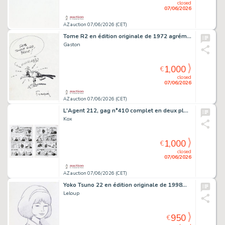
closed
07/06/2026
AZ auction 07/06/2026 (CET)
Tome R2 en édition originale de 1972 agrémenté…
Gaston
1,000
€
closed
07/06/2026
AZ auction 07/06/2026 (CET)
L'Agent 212, gag n°410 complet en deux planches…
Kox
1,000
€
closed
07/06/2026
AZ auction 07/06/2026 (CET)
Yoko Tsuno 22 en édition originale de 1998…
Leloup
950
€