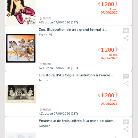
1,200
€
closed
07/06/2026
AZ auction 07/06/2026 (CET)
Zoo, illustration de très grand format à…
Frank Pé
1,200
€
closed
07/06/2026
AZ auction 07/06/2026 (CET)
L'Histoire d'Ali Cogia, illustration à l'encre…
Jacobs
1,200
€
closed
07/06/2026
AZ auction 07/06/2026 (CET)
Ensemble de trois lettres à la mine de plomb…
Doodles